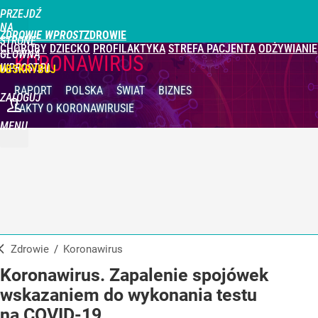
PRZEJDŹ
NA
ZDROWIE WPROST
STRONĘ
CHOROBY
DZIECKO
PROFILAKTYKA
STREFA PACJENTA
ODŻYWIANIE
GŁÓWNĄ
KORONAWIRUS
WPROST.PL
UBSKRYBUJ
RAPORT
POLSKA
ŚWIAT
BIZNES
ZALOGUJ
FAKTY
O KORONAWIRUSIE
MENU
Zdrowie
/
Koronawirus
Koronawirus. Zapalenie spojówek
wskazaniem do wykonania testu
na COVID-19