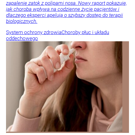
zapalenie zatok z polipami nosa. Nowy raport pokazuje,
jak choroba wpływa na codzienne życie pacjentów i
dlaczego eksperci apelują o szybszy dostęp do terapii
biologicznych.
System ochrony zdrowia
Choroby płuc i układu
oddechowego