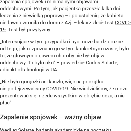
zapalenia spojówek i minimalnymi objawami
oddechowymi. Po tym, jak pacjentka przeszła kilka dni
leczenia z niewielką poprawą – i po ustaleniu, że kobieta
niedawno wróciła do domu z Azji – lekarz zlecił test
COVID-
19
. Test był pozytywny.
„Interesujące w tym przypadku i być może bardzo różne
od tego, jak rozpoznano go w tym konkretnym czasie, było
to, że głównym objawem choroby nie był objaw
oddechowy. To było oko” – powiedział Carlos Solarte,
adiunkt oftalmologii w UA.
„Nie było gorączki ani kaszlu, więc na początku
nie
podejrzewaliśmy COVID-19
. Nie wiedzieliśmy, że może
prezentować się przede wszystkim w obrębie oczu, a nie
płuc”.
Zapalenie spojówek – ważny objaw
Według Solarte, badania akademickie na początku