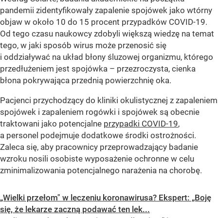
pandemii zidentyfikowały zapalenie spojówek jako wtórny
objaw w około 10 do 15 procent przypadków COVID-19.
Od tego czasu naukowcy zdobyli większą wiedzę na temat
tego, w jaki sposób wirus może przenosić się
i oddziaływać na układ błony śluzowej organizmu, którego
przedłużeniem jest spojówka – przezroczysta, cienka
błona pokrywająca przednią powierzchnię oka.
Pacjenci przychodzący do kliniki okulistycznej z zapaleniem
spojówek i zapaleniem rogówki i spojówek są obecnie
traktowani jako potencjalne
przypadki COVID-19
,
a personel podejmuje dodatkowe środki ostrożności.
Zaleca się, aby pracownicy przeprowadzający badanie
wzroku nosili osobiste wyposażenie ochronne w celu
zminimalizowania potencjalnego narażenia na chorobę.
„Wielki przełom" w leczeniu koronawirusa? Ekspert: „Boję
się, że lekarze zaczną podawać ten lek...