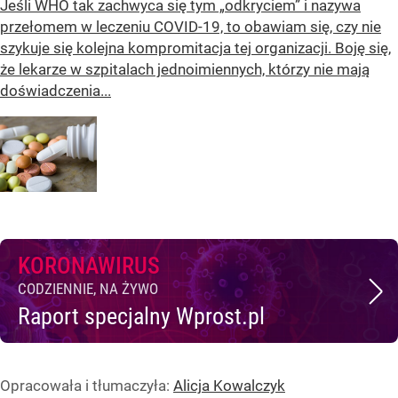
Jeśli WHO tak zachwyca się tym „odkryciem” i nazywa
przełomem w leczeniu COVID-19, to obawiam się, czy nie
szykuje się kolejna kompromitacja tej organizacji. Boję się,
że lekarze w szpitalach jednoimiennych, którzy nie mają
doświadczenia...
KORONAWIRUS
CODZIENNIE, NA ŻYWO
Raport specjalny Wprost.pl
Opracowała i tłumaczyła:
Alicja Kowalczyk