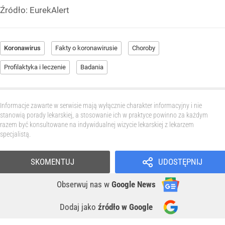
Źródło:
EurekAlert
Koronawirus
Fakty o koronawirusie
Choroby
Profilaktyka i leczenie
Badania
Informacje zawarte w serwisie mają wyłącznie charakter informacyjny i nie
stanowią porady lekarskiej, a stosowanie ich w praktyce powinno za każdym
razem być konsultowane na indywidualnej wizycie lekarskiej z lekarzem
specjalistą.
SKOMENTUJ
UDOSTĘPNIJ
Obserwuj nas
w
Google News
Dodaj jako
źródło w Google