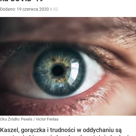
Dodano:
19
czerwca
2020
6:52
Oko
Źródło:
Pexels
/
Victor Freitas
Kaszel, gorączka i trudności w oddychaniu są