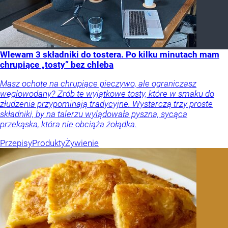
Wlewam 3 składniki do tostera. Po kilku minutach mam
chrupiące „tosty” bez chleba
Masz ochotę na chrupiące pieczywo, ale ograniczasz
węglowodany? Zrób te wyjątkowe tosty, które w smaku do
złudzenia przypominają tradycyjne. Wystarczą trzy proste
składniki, by na talerzu wylądowała pyszna, sycąca
przekąska, która nie obciąża żołądka.
Przepisy
Produkty
Żywienie