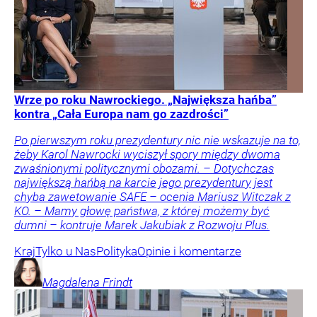
Wrze po roku Nawrockiego. „Największa hańba”
kontra „Cała Europa nam go zazdrości”
Po pierwszym roku prezydentury nic nie wskazuje na to,
żeby Karol Nawrocki wyciszył spory między dwoma
zwaśnionymi politycznymi obozami. – Dotychczas
największą hańbą na karcie jego prezydentury jest
chyba zawetowanie SAFE – ocenia Mariusz Witczak z
KO. – Mamy głowę państwa, z której możemy być
dumni – kontruje Marek Jakubiak z Rozwoju Plus.
Kraj
Tylko u Nas
Polityka
Opinie i komentarze
Magdalena
Frindt