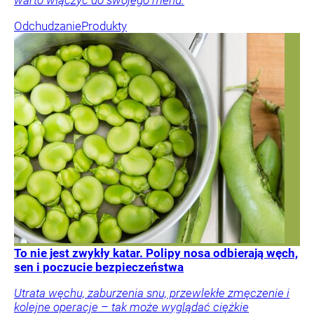
Odchudzanie
Produkty
To nie jest zwykły katar. Polipy nosa odbierają węch,
sen i poczucie bezpieczeństwa
Utrata węchu, zaburzenia snu, przewlekłe zmęczenie i
kolejne operacje – tak może wyglądać ciężkie