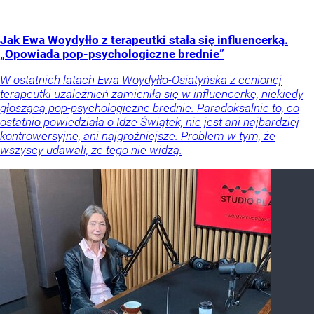
Jak Ewa Woydyłło z terapeutki stała się influencerką.
„Opowiada pop-psychologiczne brednie”
W ostatnich latach Ewa Woydyłło-Osiatyńska z cenionej
terapeutki uzależnień zamieniła się w influencerkę, niekiedy
głoszącą pop-psychologiczne brednie. Paradoksalnie to, co
ostatnio powiedziała o Idze Świątek, nie jest ani najbardziej
kontrowersyjne, ani najgroźniejsze. Problem w tym, że
wszyscy udawali, że tego nie widzą.