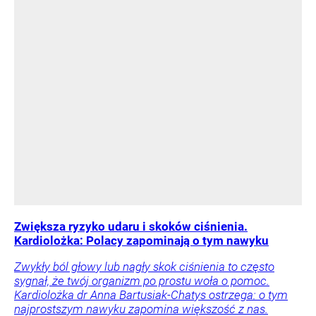
Zwiększa ryzyko udaru i skoków ciśnienia.
Kardiolożka: Polacy zapominają o tym nawyku
Zwykły ból głowy lub nagły skok ciśnienia to często
sygnał, że twój organizm po prostu woła o pomoc.
Kardiolożka dr Anna Bartusiak-Chatys ostrzega: o tym
najprostszym nawyku zapomina większość z nas.