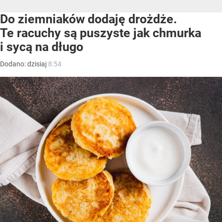
Do ziemniaków dodaję drożdże.
Te racuchy są puszyste jak chmurka
i sycą na długo
Dodano:
dzisiaj
8:54