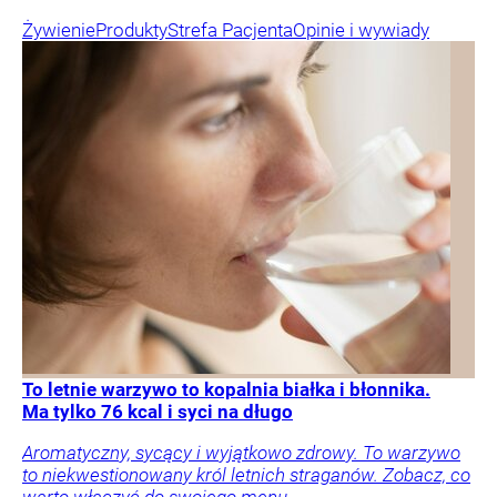
Żywienie
Produkty
Strefa Pacjenta
Opinie i wywiady
To letnie warzywo to kopalnia białka i błonnika.
Ma tylko 76 kcal i syci na długo
Aromatyczny, sycący i wyjątkowo zdrowy. To warzywo
to niekwestionowany król letnich straganów. Zobacz, co
warto włączyć do swojego menu.