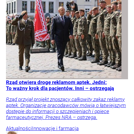
Rząd otwiera drogę reklamom aptek. Jedni:
To ważny krok dla pacjentów. Inni – ostrzegają
Rząd przyjął projekt znoszący całkowity zakaz reklamy
aptek. Organizacje pracodawców mówią o łatwiejszym
dostępie do informacji o szczepieniach i opiece
farmaceutycznej. Prezes NRA – ostrzega.
Aktualności
Innowacje i farmacja