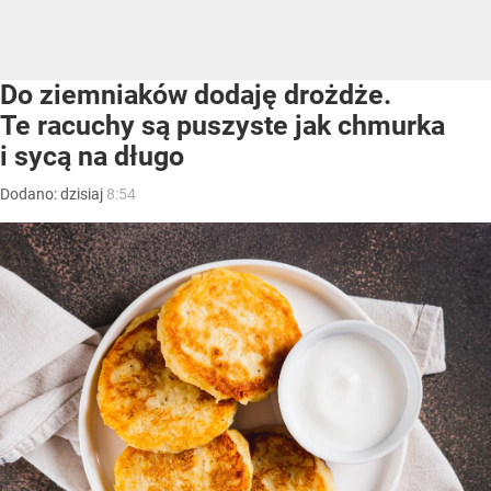
Do ziemniaków dodaję drożdże.
Te racuchy są puszyste jak chmurka
i sycą na długo
Dodano:
dzisiaj
8:54