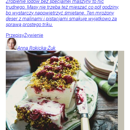
Zrobienie lodów bez specjalnej maszyny to nic
trudnego. Masy nie trzeba też mieszać co pół godziny,
bo wystarczy napowietrzyć śmietanę. Ten mrożony
deser z malinami i pistacjami smakuje wyjątkowo za
sprawą prostego triku.
Przepisy
Żywienie
Anna
Rokicka-Żuk