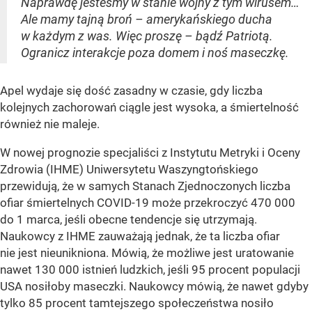
Naprawdę jesteśmy w stanie wojny z tym wirusem…
Ale mamy tajną broń – amerykańskiego ducha
w każdym z was. Więc proszę – bądź Patriotą.
Ogranicz interakcje poza domem i noś maseczkę.
Apel wydaje się dość zasadny w czasie, gdy liczba
kolejnych zachorowań ciągle jest wysoka, a śmiertelność
również nie maleje.
W nowej prognozie specjaliści z Instytutu Metryki i Oceny
Zdrowia (IHME) Uniwersytetu Waszyngtońskiego
przewidują, że w samych Stanach Zjednoczonych liczba
ofiar śmiertelnych COVID-19 może przekroczyć 470 000
do 1 marca, jeśli obecne tendencje się utrzymają.
Naukowcy z IHME zauważają jednak, że ta liczba ofiar
nie jest nieunikniona. Mówią, że możliwe jest uratowanie
nawet 130 000 istnień ludzkich, jeśli 95 procent populacji
USA nosiłoby maseczki. Naukowcy mówią, że nawet gdyby
tylko 85 procent tamtejszego społeczeństwa nosiło