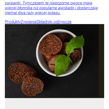
owsianki. Tymczasem te niepozorne owoce mają
więcej błonnika niż popularne awokado i dostarczają
niemal dwa razy więcej potasu.
Produkty
Żywienie
Składniki odżywcze