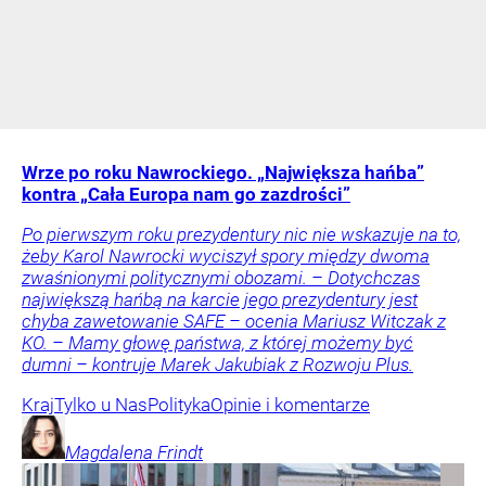
Wrze po roku Nawrockiego. „Największa hańba”
kontra „Cała Europa nam go zazdrości”
Po pierwszym roku prezydentury nic nie wskazuje na to,
żeby Karol Nawrocki wyciszył spory między dwoma
zwaśnionymi politycznymi obozami. – Dotychczas
największą hańbą na karcie jego prezydentury jest
chyba zawetowanie SAFE – ocenia Mariusz Witczak z
KO. – Mamy głowę państwa, z której możemy być
dumni – kontruje Marek Jakubiak z Rozwoju Plus.
Kraj
Tylko u Nas
Polityka
Opinie i komentarze
Magdalena
Frindt