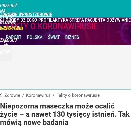
PRZEJDŹ
NA
ZDROWIE WPROST
STRONĘ
CHOROBY
DZIECKO
PROFILAKTYKA
STREFA PACJENTA
ODŻYWIANIE
GŁÓWNĄ
FAKTY O KORONAWIRUSIE
WPROST.PL
UBSKRYBUJ
RAPORT
POLSKA
ŚWIAT
BIZNES
ZALOGUJ
MENU
Zdrowie
/
Koronawirus
/
Fakty o koronawirusie
Niepozorna maseczka może ocalić
życie – a nawet 130 tysięcy istnień. Tak
mówią nowe badania