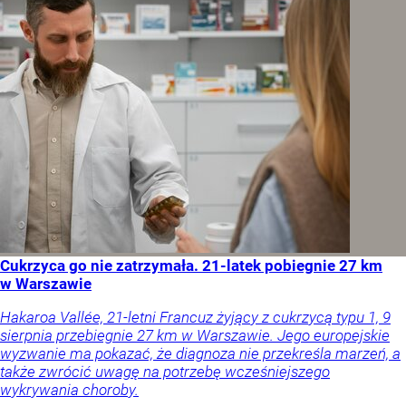
Cukrzyca go nie zatrzymała. 21-latek pobiegnie 27 km
w Warszawie
Hakaroa Vallée, 21-letni Francuz żyjący z cukrzycą typu 1, 9
sierpnia przebiegnie 27 km w Warszawie. Jego europejskie
wyzwanie ma pokazać, że diagnoza nie przekreśla marzeń, a
także zwrócić uwagę na potrzebę wcześniejszego
wykrywania choroby.