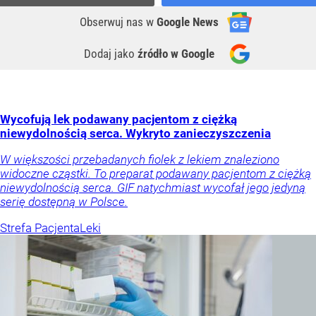
Obserwuj nas
w
Google News
Dodaj jako
źródło w Google
Wycofują lek podawany pacjentom z ciężką
niewydolnością serca. Wykryto zanieczyszczenia
W większości przebadanych fiolek z lekiem znaleziono
widoczne cząstki. To preparat podawany pacjentom z ciężką
niewydolnością serca. GIF natychmiast wycofał jego jedyną
serię dostępną w Polsce.
Strefa Pacjenta
Leki