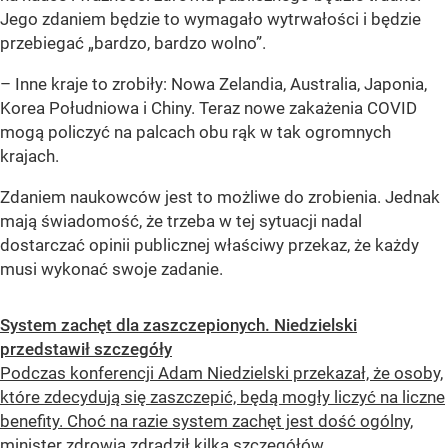
Jego zdaniem będzie to wymagało wytrwałości i będzie
przebiegać „bardzo, bardzo wolno”.
– Inne kraje to zrobiły: Nowa Zelandia, Australia, Japonia,
Korea Południowa i Chiny. Teraz nowe zakażenia COVID
mogą policzyć na palcach obu rąk w tak ogromnych
krajach.
Zdaniem naukowców jest to możliwe do zrobienia. Jednak
mają świadomość, że trzeba w tej sytuacji nadal
dostarczać opinii publicznej właściwy przekaz, że każdy
musi wykonać swoje zadanie.
System zachęt dla zaszczepionych. Niedzielski
przedstawił szczegóły
Podczas konferencji Adam Niedzielski przekazał, że osoby,
które zdecydują się zaszczepić, będą mogły liczyć na liczne
benefity. Choć na razie system zachęt jest dość ogólny,
minister zdrowia zdradził kilka szczegółów.