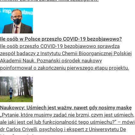
Ile osób w Polsce przeszło COVID-19 bezobjawowo?
Ile osób przeszło COVID-19 bezobjawowo sprawdza
zespół badaczy z Instytutu Chemii Bioorganicznej Polskiej
Akademii Nauk. Poznański ośrodek naukowy
poinformował o zakończeniu pierwszego etapu projektu.
Naukowcy: Uśmiech jest ważny, nawet gdy nosimy maskę
„Pytanie, które musimy zadać nie brzmi, czym jest uśmiech,
ale jaki jest cel lub funkcjonalność tego uśmiechu?” – mówi
dr Carlos Crivelli, psycholog i ekspert z Uniwersytetu De