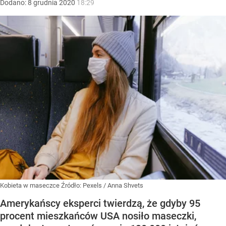
Dodano:
8
grudnia
2020
18:29
Kobieta w maseczce
Źródło:
Pexels
/
Anna Shvets
Amerykańscy eksperci twierdzą, że gdyby 95
procent mieszkańców USA nosiło maseczki,