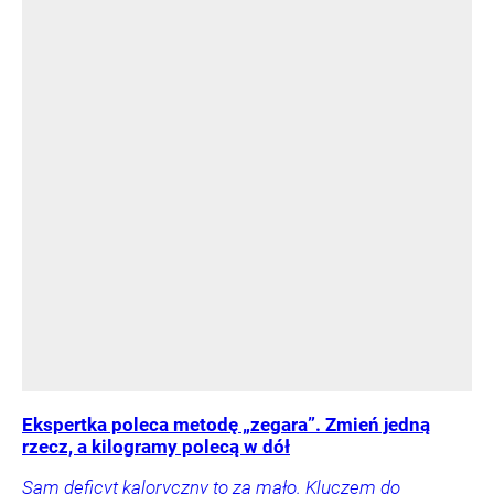
Ekspertka poleca metodę „zegara”. Zmień jedną
rzecz, a kilogramy polecą w dół
Sam deficyt kaloryczny to za mało. Kluczem do