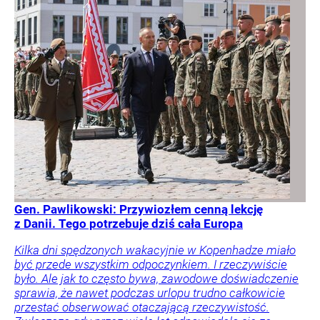
Gen. Pawlikowski: Przywiozłem cenną lekcję
z Danii. Tego potrzebuje dziś cała Europa
Kilka dni spędzonych wakacyjnie w Kopenhadze miało
być przede wszystkim odpoczynkiem. I rzeczywiście
było. Ale jak to często bywa, zawodowe doświadczenie
sprawia, że nawet podczas urlopu trudno całkowicie
przestać obserwować otaczającą rzeczywistość.