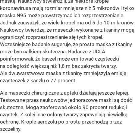
maskę. Naukowcy stwierdzili, że niektóre krople
koronawirusa mają rozmiar mniejsze niż 5 mikronów i tylko
maska N95 może powstrzymać ich rozprzestrzenianie.
Jednak zauważyli, że wiele kropel ma od 5 do 10 mikronów.
Naukowcy twierdzą, że maseczki wykonane z tkaniny mogą
ograniczyć rozprzestrzenianie się tych kropel.
Wcześniejsze badanie sugeruje, że prosta maska z tkaniny
może być całkiem skuteczna. Badacze z UCLA
poinformowali, że kaszel może emitować cząsteczki
na odległość większą niż 1,8 m bez zakrycia twarzy.
Ale dwuwarstwowa maska z tkaniny zmniejszyła emisję
cząsteczek z kaszlu o 77 procent.
Ale maseczki chirurgiczne z apteki działają jeszcze lepiej.
Testowane przez naukowców jednorazowe maski są dość
skuteczne. Mogą zaoferować około 90 procent redukcji
cząstek. Z kolei inne osłony twarzy zapewniają niewielką
ochronę. Krople aerozolu po prostu przechodzą przez
szczeliny.