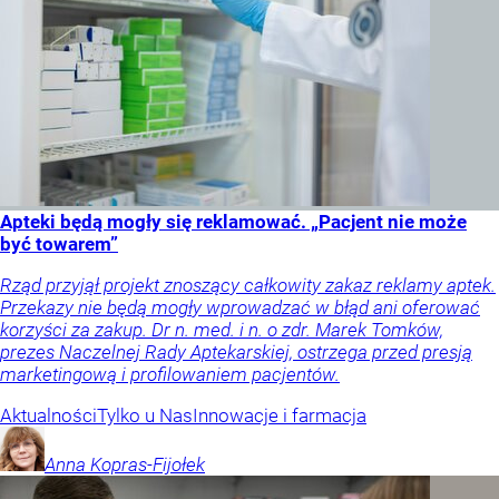
Apteki będą mogły się reklamować. „Pacjent nie może
być towarem”
Rząd przyjął projekt znoszący całkowity zakaz reklamy aptek.
Przekazy nie będą mogły wprowadzać w błąd ani oferować
korzyści za zakup. Dr n. med. i n. o zdr. Marek Tomków,
prezes Naczelnej Rady Aptekarskiej, ostrzega przed presją
marketingową i profilowaniem pacjentów.
Aktualności
Tylko u Nas
Innowacje i farmacja
Anna
Kopras-Fijołek