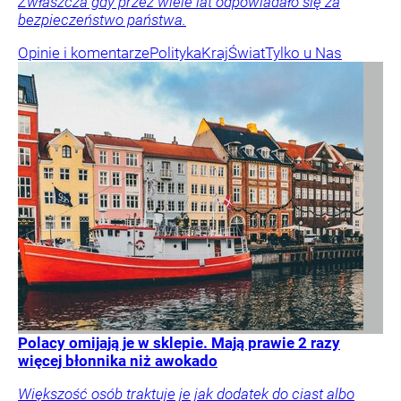
Zwłaszcza gdy przez wiele lat odpowiadało się za
bezpieczeństwo państwa.
Opinie i komentarze
Polityka
Kraj
Świat
Tylko u Nas
Polacy omijają je w sklepie. Mają prawie 2 razy
więcej błonnika niż awokado
Większość osób traktuje je jak dodatek do ciast albo