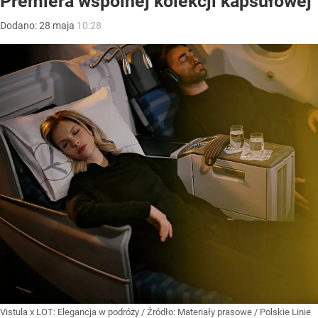
Premiera wspólnej kolekcji kapsułowej
Dodano:
28
maja
10:28
Vistula x LOT: Elegancja w podróży
/ Źródło:
Materiały prasowe
/
Polskie Linie