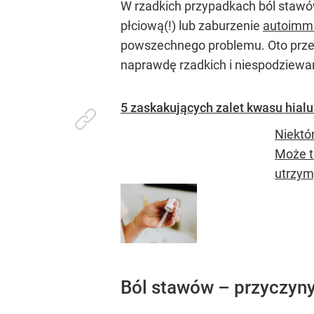
W rzadkich przypadkach ból stawó
płciową(!) lub zaburzenie
autoimm
powszechnego problemu. Oto przeg
naprawdę rzadkich i niespodziewa
5 zaskakujących zalet kwasu hialu
Niektó
Może t
utrzym
Ból stawów – przyczyn