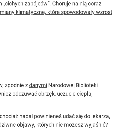
m „cichych zabójców”. Choruje na nią coraz
ę zmiany klimatyczne, które spowodowały wzrost
w, zgodnie z
danymi
Narodowej Biblioteki
ież odczuwać obrzęk, uczucie ciepła,
chociaż nadal powinieneś udać się do lekarza,
 dziwne objawy, których nie możesz wyjaśnić?