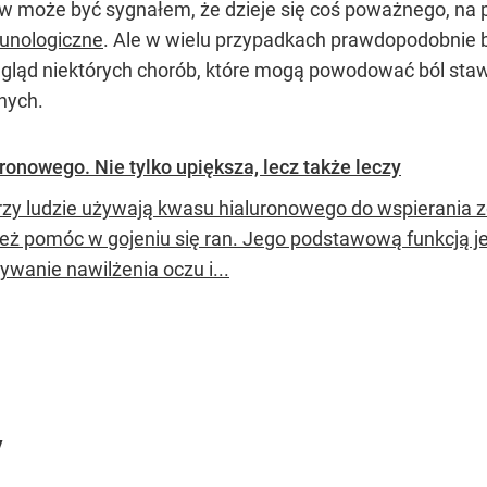
w może być sygnałem, że dzieje się coś poważnego, na p
unologiczne
. Ale w wielu przypadkach prawdopodobnie b
ląd niektórych chorób, które mogą powodować ból staw
nych.
ronowego. Nie tylko upiększa, lecz także leczy
rzy ludzie używają kwasu hialuronowego do wspierania zd
eż pomóc w gojeniu się ran. Jego podstawową funkcją j
ywanie nawilżenia oczu i...
y