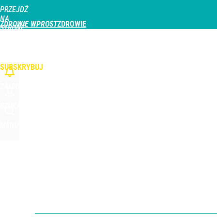
PRZEJDŹ
Udostępnij
1
Skomentuj
NA
ZDROWIE WPROST
STRONĘ
GŁÓWNĄ
CHOROBY
DZIECKO
PROFILAKTYKA
STREFA PACJENTA
ODŻYWIAN
WPROST.PL
SUBSKRYBUJ
ZALOGUJ
SZUKAJ
MENU