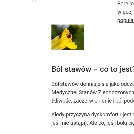
Boreli
więcej
populac
Ból stawów – co to jes
Ból stawów definiuje się jako odc
Medycznej Stanów Zjednoczonych. 
tkliwość, zaczerwienienie i ból pod
Kiedy przyczyna dyskomfortu jest c
jeśli nie ustąpi). Ale co, jeśli
bolą ci