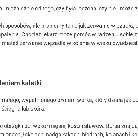
- niezależnie od tego, czy była leczona, czy nie - może
ych sposobów, ale problemy takie jak zerwanie więzadła,
alenia. Chociaż lekarz może pomóc w radzeniu sobie z 
li miałeś zerwanie więzadła w kolanie w wieku dwudziestu
leniem kaletki
ki, małego, wypełnionego płynem worka, który działa jak
, ścięgna lub skóra.
brzęk i ból wokół mięśni, kości i stawów. Bursa znajduje
amionach, łokciach, nadgarstkach, biodrach, kolanach i 