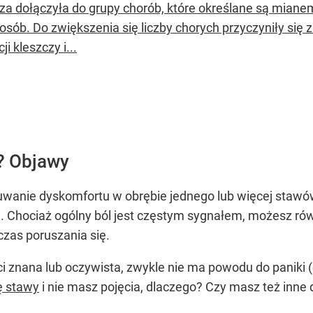
oza dołączyła do grupy chorób, które określane są miane
 osób. Do zwiększenia się liczby chorych przyczyniły si
ji kleszczy i...
t? Objawy
zuwanie dyskomfortu w obrębie jednego lub więcej stawó
Chociaż ogólny ból jest częstym sygnałem, możesz równ
czas poruszania się.
i znana lub oczywista, zwykle nie ma powodu do paniki (
ę stawy
i nie masz pojęcia, dlaczego? Czy masz też inne