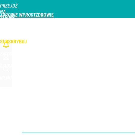
PRZEJDŹ
Udostępnij
0
Skomentuj
NA
ZDROWIE WPROST
STRONĘ
GŁÓWNĄ
CHOROBY
DZIECKO
PROFILAKTYKA
STREFA PACJENTA
ODŻYWIAN
WPROST.PL
SUBSKRYBUJ
ZALOGUJ
SZUKAJ
MENU