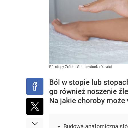
Ból stopy
Źródło:
Shutterstock
/
Yavdat
Ból w stopie lub stopa
go również noszenie ź
Na jakie choroby moż
Budowa anatomiczna stó