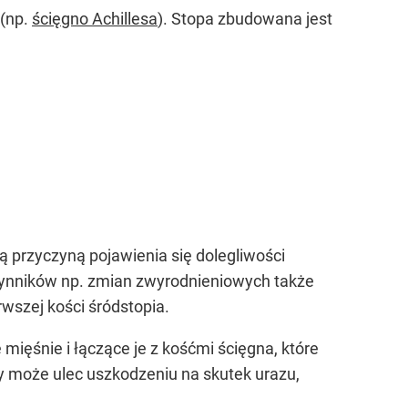
 (np.
ścięgno Achillesa
). Stopa zbudowana jest
ą przyczyną pojawienia się dolegliwości
czynników np. zmian zwyrodnieniowych także
wszej kości śródstopia.
mięśnie i łączące je z kośćmi ścięgna, które
y może ulec uszkodzeniu na skutek urazu,