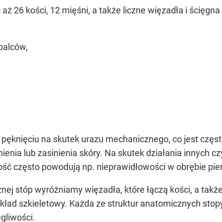
 26 kości, 12 mięśni, a także liczne więzadła i ścięgna
 palców,
 pęknięciu na skutek urazu mechanicznego, co jest częst
ienia lub zasinienia skóry. Na skutek działania innych 
dość często powodują np. nieprawidłowości w obrębie pier
j stóp wyróżniamy więzadła, które łączą kości, a także 
układ szkieletowy. Każda ze struktur anatomicznych stop
gliwości.