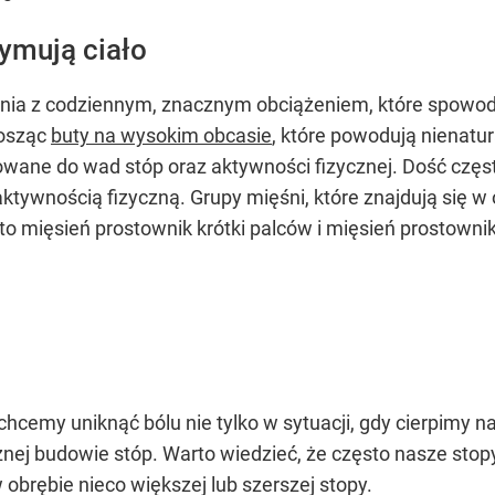
zymują ciało
ia z codziennym, znacznym obciążeniem, które spowodo
nosząc
buty na wysokim obcasie
, które powodują nienatur
owane do wad stóp oraz aktywności fizycznej. Dość czę
aktywnością fizyczną. Grupy mięśni, które znajdują się w
o mięsień prostownik krótki palców i mięsień prostowni
 chcemy uniknąć bólu nie tylko w sytuacji, gdy cierpimy n
j budowie stóp. Warto wiedzieć, że często nasze stopy
brębie nieco większej lub szerszej stopy.