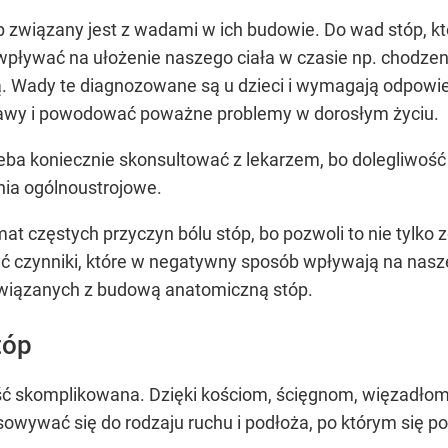
stóp związany jest z wadami w ich budowie. Do wad stóp,
e wpływać na ułożenie naszego ciała w czasie np. chodzeni
. Wady te diagnozowane są u dzieci i wymagają odpowied
awy i powodować poważne problemy w dorosłym życiu.
zeba koniecznie skonsultować z lekarzem, bo dolegliwoś
nia ogólnoustrojowe.
mat częstych przyczyn bólu stóp, bo pozwoli to nie tylk
yć czynniki, które w negatywny sposób wpływają na nasz
związanych z budową anatomiczną stóp.
tóp
ć skomplikowana. Dzięki kościom, ścięgnom, więzadło
owywać się do rodzaju ruchu i podłoża, po którym się p