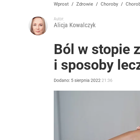
Wprost
/
Zdrowie
/
Choroby
/
Choro
Autor:
Alicja Kowalczyk
Ból w stopie 
i sposoby lec
Dodano:
5
sierpnia
2022
21:36