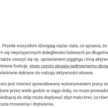
. Przede wszystkim dźwigają ciężar ciała, co sprawia, ż
niem się nieprzyjemnych dolegliwości bólowych po długo
 także cieszyć się np. uprawianiem joggingu i inną akt
łnione funkcje,
stopy często ulegają nadmiernemu obci
ewłaściwie dobrane do rodzaju aktywności obuwie.
zęsto jest również spowodowany wykonywaniem pracy stoj
ążone przez wiele godzin w ciągu doby, co może prowadzi
dzącej do stóp może dopływać zbyt mało krwi, co równi
cia mrowienia i drętwienia.