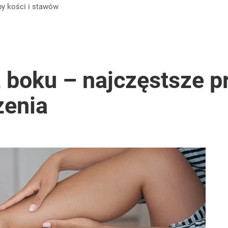
by
kości i stawów
z boku – najczęstsze 
zenia