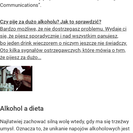
Communications”.
Czy piję za dużo alkoholu? Jak to sprawdzić?
Bardzo możliwe, że nie dostrzegasz problemu. Wydaje ci
się, że pijesz sporadycznie i nad wszystkim panujesz,
bo jeden drink wieczorem o niczym jeszcze nie świadczy.
Oto kilka sygnałów ostrzegawczych, które mówią o tym,
że pijesz za dużo...
Alkohol a dieta
Najłatwiej zachować silną wolę wtedy, gdy ma się trzeźwy
umysł. Oznacza to, że unikanie napojów alkoholowych jest