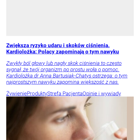
Zwiększa ryzyko udaru i skoków ciśnienia.
Kardiolożka: Polacy zapominają o tym nawyku
Zwykły ból głowy lub nagły skok ciśnienia to często
sygnał, że twój organizm po prostu woła o pomoc.
Kardiolożka dr Anna Bartusiak-Chatys ostrzega: o tym
najprostszym nawyku zapomina większość z nas.
Żywienie
Produkty
Strefa Pacjenta
Opinie i wywiady