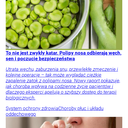
To nie jest zwykły katar. Polipy nosa odbierają węch,
sen i poczucie bezpieczeństwa
Utrata węchu, zaburzenia snu, przewlekłe zmęczenie i
kolejne operacje – tak może wyglądać ciężkie
zapalenie zatok z polipami nosa. Nowy raport pokazuje,
jak choroba wpływa na codzienne życie pacjentów i
dlaczego eksperci apelują o szybszy dostęp do terapii
biologicznych.
System ochrony zdrowia
Choroby płuc i układu
oddechowego