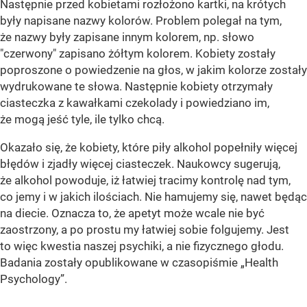
Następnie przed kobietami rozłożono kartki, na krótych
były napisane nazwy kolorów. Problem polegał na tym,
że nazwy były zapisane innym kolorem, np. słowo
"czerwony" zapisano żółtym kolorem. Kobiety zostały
poproszone o powiedzenie na głos, w jakim kolorze zostały
wydrukowane te słowa. Następnie kobiety otrzymały
ciasteczka z kawałkami czekolady i powiedziano im,
że mogą jeść tyle, ile tylko chcą.
Okazało się, że kobiety, które piły alkohol popełniły więcej
błędów i zjadły więcej ciasteczek. Naukowcy sugerują,
że alkohol powoduje, iż łatwiej tracimy kontrolę nad tym,
co jemy i w jakich ilościach. Nie hamujemy się, nawet będąc
na diecie. Oznacza to, że apetyt może wcale nie być
zaostrzony, a po prostu my łatwiej sobie folgujemy. Jest
to więc kwestia naszej psychiki, a nie fizycznego głodu.
Badania zostały opublikowane w czasopiśmie „Health
Psychology”.