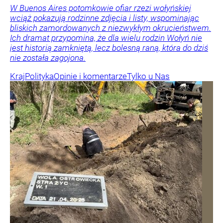
W Buenos Aires potomkowie ofiar rzezi wołyńskiej
wciąż pokazują rodzinne zdjęcia i listy, wspominając
bliskich zamordowanych z niezwykłym okrucieństwem.
Ich dramat przypomina, że dla wielu rodzin Wołyń nie
jest historią zamkniętą, lecz bolesną raną, która do dziś
nie została zagojona.
Kraj
Polityka
Opinie i komentarze
Tylko u Nas