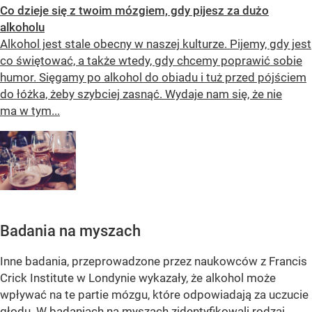
Co dzieje się z twoim mózgiem, gdy pijesz za dużo
alkoholu
Alkohol jest stale obecny w naszej kulturze. Pijemy, gdy jest
co świętować, a także wtedy, gdy chcemy poprawić sobie
humor. Sięgamy po alkohol do obiadu i tuż przed pójściem
do łóżka, żeby szybciej zasnąć. Wydaje nam się, że nie
ma w tym...
Badania na myszach
Inne badania, przeprowadzone przez naukowców z Francis
Crick Institute w Londynie wykazały, że alkohol może
wpływać na te partie mózgu, które odpowiadają za uczucie
głodu. W badaniach na myszach zidentyfikowali rodzaj