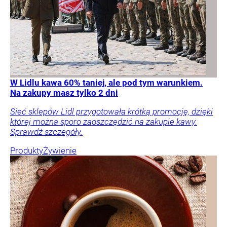
W Lidlu kawa 60% taniej, ale pod tym warunkiem.
Na zakupy masz tylko 2 dni
Sieć sklepów Lidl przygotowała krótką promocję, dzięki
której można sporo zaoszczędzić na zakupie kawy.
Sprawdź szczegóły.
Produkty
Żywienie