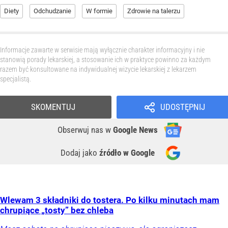
Diety
Odchudzanie
W formie
Zdrowie na talerzu
Informacje zawarte w serwisie mają wyłącznie charakter informacyjny i nie
stanowią porady lekarskiej, a stosowanie ich w praktyce powinno za każdym
razem być konsultowane na indywidualnej wizycie lekarskiej z lekarzem
specjalistą.
SKOMENTUJ
UDOSTĘPNIJ
Obserwuj nas
w
Google News
Dodaj jako
źródło w Google
Wlewam 3 składniki do tostera. Po kilku minutach mam
chrupiące „tosty” bez chleba