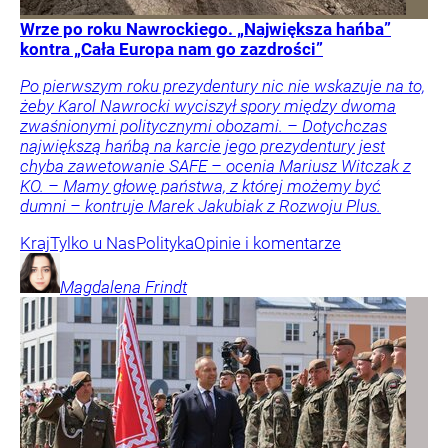
Wrze po roku Nawrockiego. „Największa hańba”
kontra „Cała Europa nam go zazdrości”
Po pierwszym roku prezydentury nic nie wskazuje na to,
żeby Karol Nawrocki wyciszył spory między dwoma
zwaśnionymi politycznymi obozami. – Dotychczas
największą hańbą na karcie jego prezydentury jest
chyba zawetowanie SAFE – ocenia Mariusz Witczak z
KO. – Mamy głowę państwa, z której możemy być
dumni – kontruje Marek Jakubiak z Rozwoju Plus.
Kraj
Tylko u Nas
Polityka
Opinie i komentarze
Magdalena
Frindt