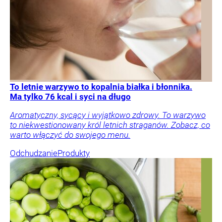
To letnie warzywo to kopalnia białka i błonnika.
Ma tylko 76 kcal i syci na długo
Aromatyczny, sycący i wyjątkowo zdrowy. To warzywo
to niekwestionowany król letnich straganów. Zobacz, co
warto włączyć do swojego menu.
Odchudzanie
Produkty