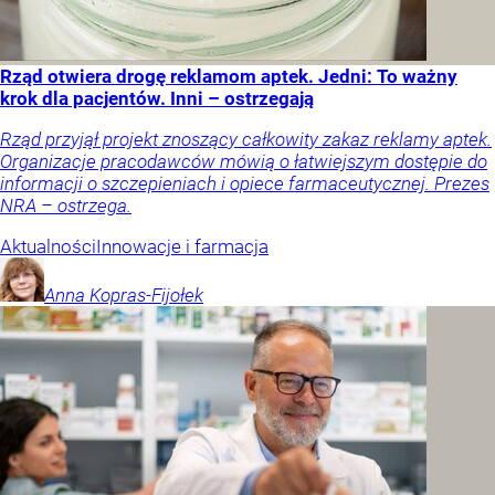
Rząd otwiera drogę reklamom aptek. Jedni: To ważny
krok dla pacjentów. Inni – ostrzegają
Rząd przyjął projekt znoszący całkowity zakaz reklamy aptek.
Organizacje pracodawców mówią o łatwiejszym dostępie do
informacji o szczepieniach i opiece farmaceutycznej. Prezes
NRA – ostrzega.
Aktualności
Innowacje i farmacja
Anna
Kopras-Fijołek