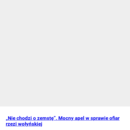
„Nie chodzi o zemstę”. Mocny apel w sprawie ofiar
rzezi wołyńskiej