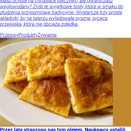
Masz ochotę na chrupiące pieczywo, ale ograniczasz
węglowodany? Zrób te wyjątkowe tosty, które w smaku do
złudzenia przypominają tradycyjne. Wystarczą trzy proste
składniki, by na talerzu wylądowała pyszna, sycąca
przekąska, która nie obciąża żołądka.
Przepisy
Produkty
Żywienie
Przez lata straszono nas tym olejem. Naukowcy ustalili,