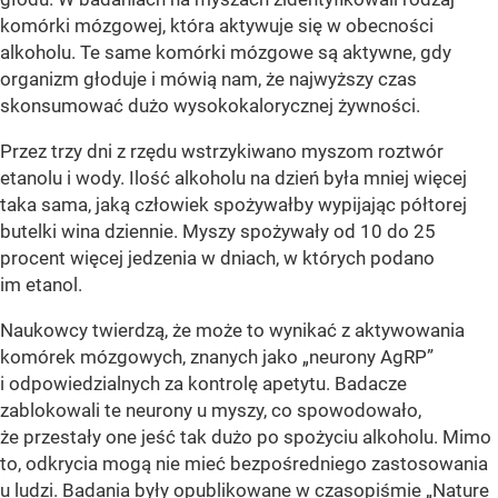
komórki mózgowej, która aktywuje się w obecności
alkoholu. Te same komórki mózgowe są aktywne, gdy
organizm głoduje i mówią nam, że najwyższy czas
skonsumować dużo wysokokalorycznej żywności.
Przez trzy dni z rzędu wstrzykiwano myszom roztwór
etanolu i wody. Ilość alkoholu na dzień była mniej więcej
taka sama, jaką człowiek spożywałby wypijając półtorej
butelki wina dziennie. Myszy spożywały od 10 do 25
procent więcej jedzenia w dniach, w których podano
im etanol.
Naukowcy twierdzą, że może to wynikać z aktywowania
komórek mózgowych, znanych jako „neurony AgRP”
i odpowiedzialnych za kontrolę apetytu. Badacze
zablokowali te neurony u myszy, co spowodowało,
że przestały one jeść tak dużo po spożyciu alkoholu. Mimo
to, odkrycia mogą nie mieć bezpośredniego zastosowania
u ludzi. Badania były opublikowane w czasopiśmie „Nature