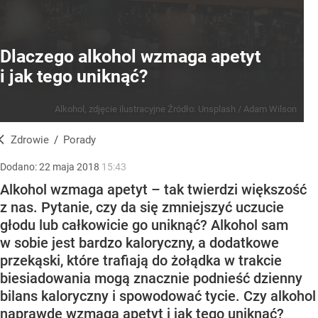
Dlaczego alkohol wzmaga apetyt
i jak tego uniknąć?
Alkohol, zdjęcie ilustracyjne
Źródło:
Unsplash
/
Adam Wilson
Zdrowie
/
Porady
Dodano:
22
maja
2018
15:43
Alkohol wzmaga apetyt – tak twierdzi większość
z nas. Pytanie, czy da się zmniejszyć uczucie
głodu lub całkowicie go uniknąć? Alkohol sam
w sobie jest bardzo kaloryczny, a dodatkowe
przekąski, które trafiają do żołądka w trakcie
biesiadowania mogą znacznie podnieść dzienny
bilans kaloryczny i spowodować tycie. Czy alkohol
naprawdę wzmaga apetyt i jak tego uniknąć?