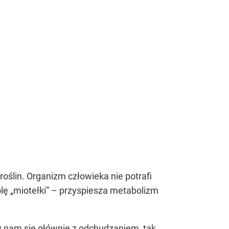
ślin. Organizm człowieka nie potrafi
olę „miotełki” – przyspiesza metabolizm
y nam się głównie z odchudzaniem, tak