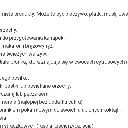
rniste produkty. Może to być pieczywo, płatki, musli, ow
orzechy
.
a do przygotowania kanapek.
y makaron i brązowy ryż.
ełne świeżych warzyw.
iała błonka, która znajduje się w
owocach cytrusowych
r
dego posiłku.
ki pestki lub posiekane orzechy.
ryczaną lub pęczakiem.
 morele (najlepiej bez dodatku cukru).
onnikiem pokarmowym do swoich ulubionych koktajli.
ywa
.
in strączkowych (fasola, ciecierzyca, soja).