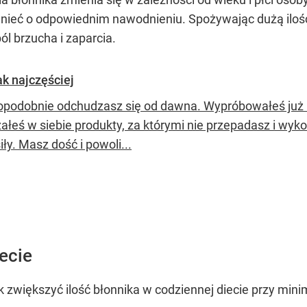
nieć o odpowiednim nawodnieniu. Spożywając dużą ilość 
ól brzucha i zaparcia.
k najczęściej
podobnie odchudzasz się od dawna. Wypróbowałeś już nie
łeś w siebie produkty, za którymi nie przepadasz i wyko
iły. Masz dość i powoli...
ecie
k zwiększyć ilość błonnika w codziennej diecie przy minim