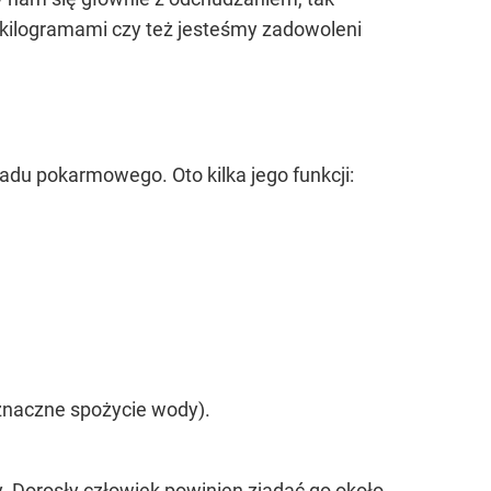
 kilogramami czy też jesteśmy zadowoleni
du pokarmowego. Oto kilka jego funkcji:
znaczne spożycie wody).
y. Dorosły człowiek powinien zjadać go około