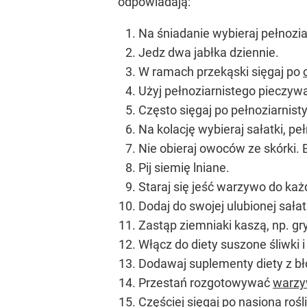
odpowiadają:
Na śniadanie wybieraj pełnozia
Jedz dwa jabłka dziennie.
W ramach przekąski sięgaj po
Użyj pełnoziarnistego pieczyw
Często sięgaj po pełnoziarnist
Na kolację wybieraj sałatki, p
Nie obieraj owoców ze skórki. B
Pij siemię lniane.
Staraj się jeść warzywo do każ
Dodaj do swojej ulubionej sałat
Zastąp ziemniaki kaszą, np. g
Włącz do diety suszone śliwki i
Dodawaj suplementy diety z bł
Przestań rozgotowywać
warz
Częściej sięgaj po nasiona rośl