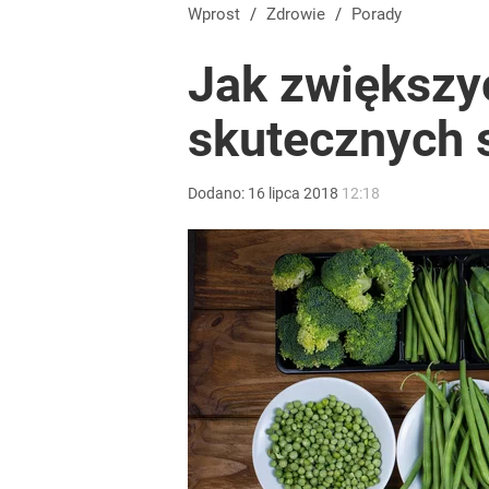
Wprost
/
Zdrowie
/
Porady
Jak zwiększyć
skutecznych
Dodano:
16
lipca
2018
12:18