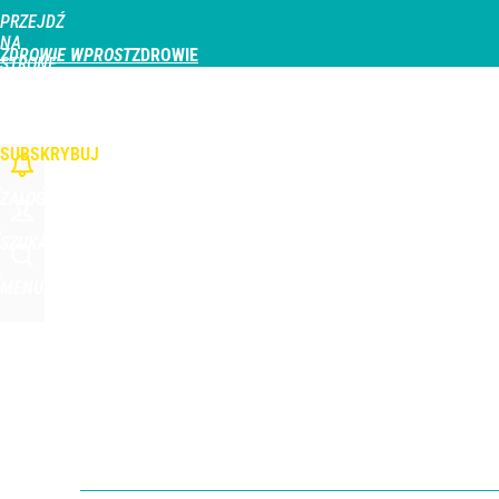
PRZEJDŹ
Udostępnij
0
Skomentuj
NA
ZDROWIE WPROST
STRONĘ
GŁÓWNĄ
CHOROBY
DZIECKO
PROFILAKTYKA
STREFA PACJENTA
ODŻYWIAN
WPROST.PL
SUBSKRYBUJ
ZALOGUJ
SZUKAJ
MENU