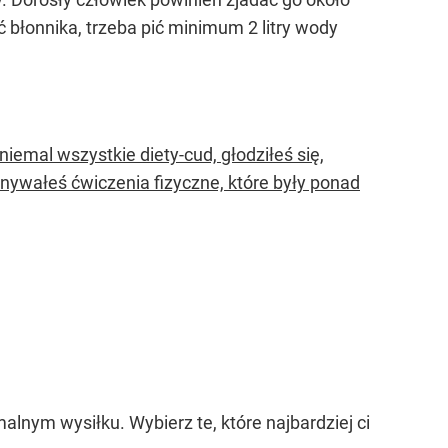
błonnika, trzeba pić minimum 2 litry wody
mal wszystkie diety-cud, głodziłeś się,
nywałeś ćwiczenia fizyczne, które były ponad
alnym wysiłku. Wybierz te, które najbardziej ci