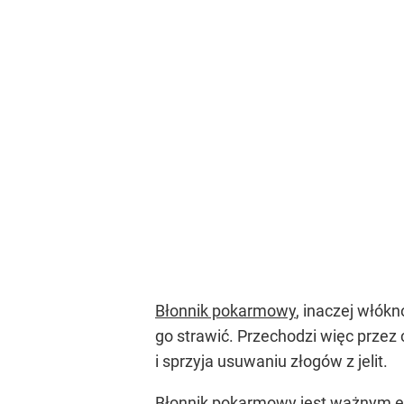
Błonnik pokarmowy
, inaczej włók
go strawić. Przechodzi więc przez
i sprzyja usuwaniu złogów z jelit.
Błonnik pokarmowy jest ważnym el