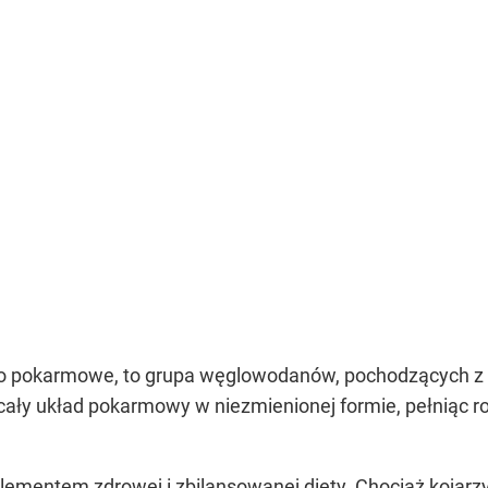
no pokarmowe, to grupa węglowodanów, pochodzących z ro
 cały układ pokarmowy w niezmienionej formie, pełniąc r
ementem zdrowej i zbilansowanej diety. Chociaż kojarz