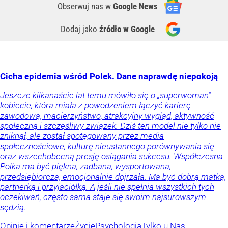
Obserwuj nas
w
Google News
Dodaj jako
źródło w Google
Cicha epidemia wśród Polek. Dane naprawdę niepokoją
Jeszcze kilkanaście lat temu mówiło się o „superwoman” –
kobiecie, która miała z powodzeniem łączyć karierę
zawodową, macierzyństwo, atrakcyjny wygląd, aktywność
społeczną i szczęśliwy związek. Dziś ten model nie tylko nie
zniknął, ale został spotęgowany przez media
społecznościowe, kulturę nieustannego porównywania się
oraz wszechobecną presję osiągania sukcesu. Współczesna
Polka ma być piękna, zadbana, wysportowana,
przedsiębiorcza, emocjonalnie dojrzała. Ma być dobrą matką,
partnerką i przyjaciółką. A jeśli nie spełnia wszystkich tych
oczekiwań, często sama staje się swoim najsurowszym
sędzią.
Opinie i komentarze
Życie
Psychologia
Tylko u Nas