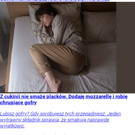
Z cukinii nie smażę placków. Dodaję mozzarellę i robię
chrupiące gofry
Lubisz gofry? Gdy spróbujesz tych przepadniesz. Jeden
wytrawny składnik sprawia, że smakują naprawdę
wyjątkowo.