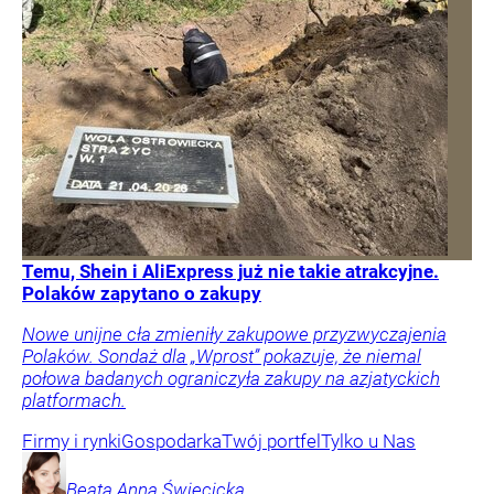
Temu, Shein i AliExpress już nie takie atrakcyjne.
Polaków zapytano o zakupy
Nowe unijne cła zmieniły zakupowe przyzwyczajenia
Polaków. Sondaż dla „Wprost” pokazuje, że niemal
połowa badanych ograniczyła zakupy na azjatyckich
platformach.
Firmy i rynki
Gospodarka
Twój portfel
Tylko u Nas
Beata Anna
Święcicka