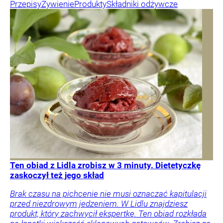
Przepisy
Żywienie
Produkty
Składniki odżywcze
Ten obiad z Lidla zrobisz w 3 minuty. Dietetyczkę
zaskoczył też jego skład
Brak czasu na pichcenie nie musi oznaczać kapitulacji
przed niezdrowym jedzeniem. W Lidlu znajdziesz
produkt, który zachwycił ekspertkę. Ten obiad rozkłada