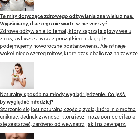
Te mity dotyczące zdrowego odżywiania zna wielu z nas.
Wyjaśniamy, dlaczego nie warto w nie wierzyć
Zdrowe odżywianie to temat, który zaprząta głowy wielu
z nas, zwłaszcza wraz z początkiem roku, gdy
podejmujemy noworoczne postanowienia. Ale istnieje
wokół niego szereg mitów, które czas obalić raz na zawsze.
Naturalny sposób na młody wygląd: jedzenie. Co jeść,
by wyglądać młodziej?
Starzenie się jest naturalną częścią życia, której nie można
uniknąć. Jednak żywność, którą jesz, może pomóc ci lepiej
się zestarzeć, zarówno od wewnątrz, jak i na zewnątrz.