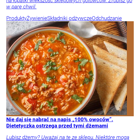
na łopatki większość sklepowych gotowców. Zrobisz go
w parę chwil.
Produkty
Żywienie
Składniki odżywcze
Odchudzanie
Nie daj się nabrać na napis „100% owoców”.
Dietetyczka ostrzega przed tymi dżemami
Lubisz dżemy? Uważaj na te ze sklepu. Niektóre mogą