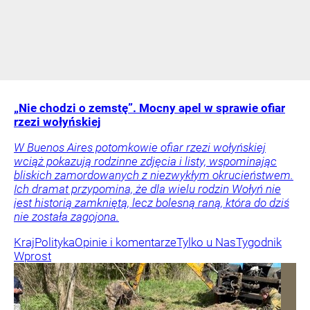
„Nie chodzi o zemstę”. Mocny apel w sprawie ofiar
rzezi wołyńskiej
W Buenos Aires potomkowie ofiar rzezi wołyńskiej
wciąż pokazują rodzinne zdjęcia i listy, wspominając
bliskich zamordowanych z niezwykłym okrucieństwem.
Ich dramat przypomina, że dla wielu rodzin Wołyń nie
jest historią zamkniętą, lecz bolesną raną, która do dziś
nie została zagojona.
Kraj
Polityka
Opinie i komentarze
Tylko u Nas
Tygodnik
Wprost