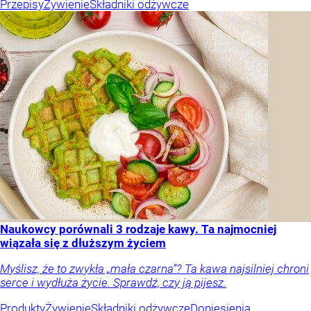
Przepisy
Żywienie
Składniki odżywcze
Naukowcy porównali 3 rodzaje kawy. Ta najmocniej
wiązała się z dłuższym życiem
Myślisz, że to zwykła „mała czarna”? Ta kawa najsilniej chroni
serce i wydłuża życie. Sprawdź, czy ją pijesz.
Produkty
Żywienie
Składniki odżywcze
Doniesienia