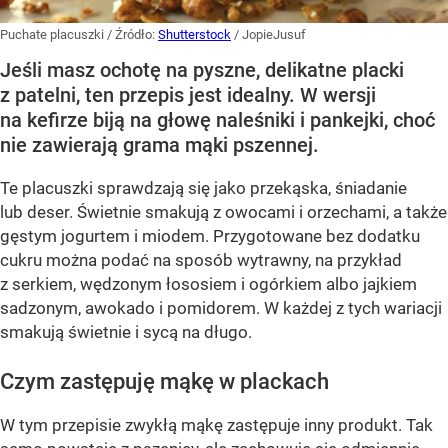
Puchate placuszki
/ Źródło:
Shutterstock
/
JopieJusuf
Jeśli masz ochotę na pyszne, delikatne placki
z patelni, ten przepis jest idealny. W wersji
na kefirze biją na głowę naleśniki i pankejki, choć
nie zawierają grama mąki pszennej.
Te placuszki sprawdzają się jako przekąska, śniadanie
lub deser. Świetnie smakują z owocami i orzechami, a także
gęstym jogurtem i miodem. Przygotowane bez dodatku
cukru można podać na sposób wytrawny, na przykład
z serkiem, wędzonym łososiem i ogórkiem albo jajkiem
sadzonym, awokado i pomidorem. W każdej z tych wariacji
smakują świetnie i sycą na długo.
Czym zastępuję mąkę w plackach
W tym przepisie zwykłą mąkę zastępuje inny produkt. Tak