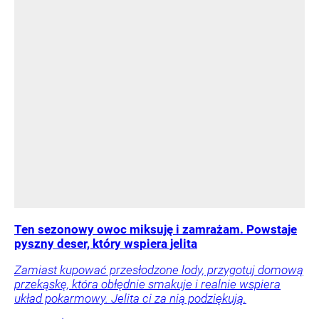
Ten sezonowy owoc miksuję i zamrażam. Powstaje
pyszny deser, który wspiera jelita
Zamiast kupować przesłodzone lody, przygotuj domową
przekąskę, która obłędnie smakuje i realnie wspiera
układ pokarmowy. Jelita ci za nią podziękują.