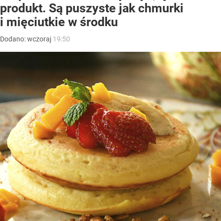
produkt. Są puszyste jak chmurki
i mięciutkie w środku
Dodano:
wczoraj
19:50