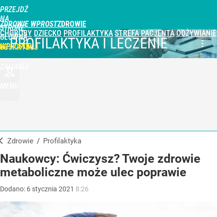
PRZEJDŹ
NA
ZDROWIE WPROST
STRONĘ
CHOROBY
DZIECKO
PROFILAKTYKA
STREFA PACJENTA
ODŻYWIANIE
GŁÓWNĄ
PROFILAKTYKA I LECZENIE
WPROST.PL
UBSKRYBUJ
ZALOGUJ
MENU
Zdrowie
/
Profilaktyka
Naukowcy: Ćwiczysz? Twoje zdrowie
metaboliczne może ulec poprawie
Dodano:
6
stycznia
2021
8:26