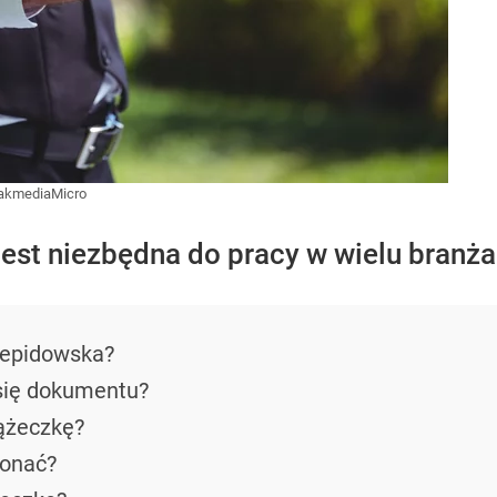
akmediaMicro
est niezbędna do pracy w wielu branża
nepidowska?
się dokumentu?
ążeczkę?
konać?