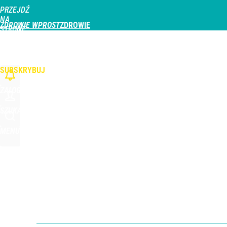
PRZEJDŹ
Udostępnij
0
Skomentuj
NA
ZDROWIE WPROST
STRONĘ
GŁÓWNĄ
CHOROBY
DZIECKO
PROFILAKTYKA
STREFA PACJENTA
ODŻYWIAN
WPROST.PL
SUBSKRYBUJ
ZALOGUJ
SZUKAJ
MENU