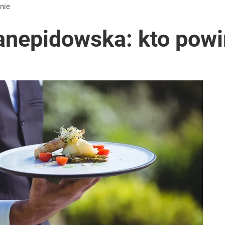
nie
anepidowska: kto powi