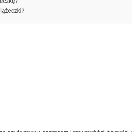
żeczkę?
siążeczki?