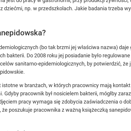
 jest do pracy w gastronomii, przy produkcji żywności, 
 z dziećmi, np. w przedszkolach. Jakie badania trzeba wy
sanepidowska?
emiologicznych (bo tak brzmi jej właściwa nazwa) daje g
ch bakterii. Do 2008 roku jej posiadanie było regulowane 
celów sanitarno-epidemiologicznych, by potwierdzić, że 
epidowskie.
 istotne w branżach, w których pracownicy mają kontakt
. Gdyby pracownik był nosicielem bakterii, mógłby zara
odjęciem pracy wymaga się zdobycia zaświadczenia o d
, że poszukuje pracownika z ważną książeczką sanepido