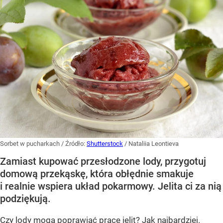
Sorbet w pucharkach
/ Źródło:
Shutterstock
/
Nataliia Leontieva
Zamiast kupować przesłodzone lody, przygotuj
domową przekąskę, która obłędnie smakuje
i realnie wspiera układ pokarmowy. Jelita ci za nią
podziękują.
Czy lody mogą poprawiać pracę jelit? Jak najbardziej.