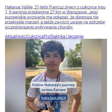
Hakaroa Vallée, 21-letni Francuz żyjący z cukrzycą typu
1, 9 sierpnia przebiegnie 27 km w Warszawie. Jego
europejskie wyzwanie ma pokazać, że diagnoza nie
przekreśla marzeń, a także zwrócić uwagę na potrzebę
wcześniejszego wykrywania choroby.
Aktualności
Cukrzyca
Profilaktyka i leczenie