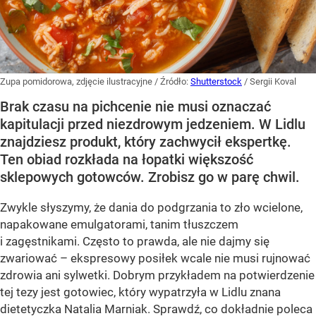
Zupa pomidorowa, zdjęcie ilustracyjne
/ Źródło:
Shutterstock
/
Sergii Koval
Brak czasu na pichcenie nie musi oznaczać
kapitulacji przed niezdrowym jedzeniem. W Lidlu
znajdziesz produkt, który zachwycił ekspertkę.
Ten obiad rozkłada na łopatki większość
sklepowych gotowców. Zrobisz go w parę chwil.
Zwykle słyszymy, że dania do podgrzania to zło wcielone,
napakowane emulgatorami, tanim tłuszczem
i zagęstnikami. Często to prawda, ale nie dajmy się
zwariować – ekspresowy posiłek wcale nie musi rujnować
zdrowia ani sylwetki. Dobrym przykładem na potwierdzenie
tej tezy jest gotowiec, który wypatrzyła w Lidlu znana
dietetyczka Natalia Marniak. Sprawdź, co dokładnie poleca