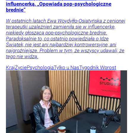
influencerką. „Opowiada pop-psychologiczne
brednie”
W ostatnich latach Ewa Woydyłło-Osiatyńska z cenionej
terapeutki uzależnień zamieniła się w influencerkę,
niekiedy głoszącą pop-psychologiczne brednie.
Paradoksalnie to, co ostatnio powiedziała o Idze
Świątek, nie jest ani najbardziej kontrowersyjne, ani
najgroźniejsze. Problem w tym, że wszyscy udawali, że
tego nie widzą.
Kraj
Życie
Psychologia
Tylko u Nas
Tygodnik Wprost