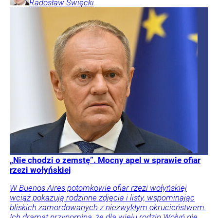
Radosław
Święcki
„Nie chodzi o zemstę”. Mocny apel w sprawie ofiar
rzezi wołyńskiej
W Buenos Aires potomkowie ofiar rzezi wołyńskiej
wciąż pokazują rodzinne zdjęcia i listy, wspominając
bliskich zamordowanych z niezwykłym okrucieństwem.
Ich dramat przypomina, że dla wielu rodzin Wołyń nie