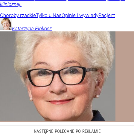
klinicznej.
Choroby rzadkie
Tylko u Nas
Opinie i wywiady
Pacjent
Katarzyna
Pinkosz