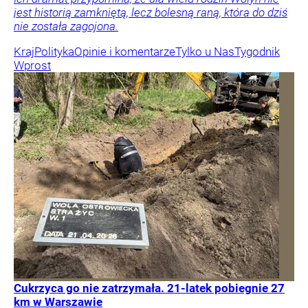
jest historią zamkniętą, lecz bolesną raną, która do dziś
nie została zagojona.
Kraj
Polityka
Opinie i komentarze
Tylko u Nas
Tygodnik
Wprost
Cukrzyca go nie zatrzymała. 21-latek pobiegnie 27
km w Warszawie