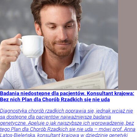
Badania niedostępne dla pacjentów. Konsultant krajowa:
Bez nich Plan dla Chorób Rzadkich się nie uda
Diagnostyka chorób rzadkich poprawia się, jednak wciąż nie
są dostępne dla pacjentów najważniejsze badania
genetyczne. Apeluję o jak najszybsze ich wprowadzenie, bez
tego Plan dla Chorób Rzadkich się nie uda – mówi prof. Anna
Latos-Bieleńska, konsultant krajowa w dziedzinie genetyki