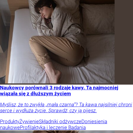
Naukowcy porównali 3 rodzaje kawy. Ta najmocniej
wiązała się z dłuższym życiem
Myślisz, że to zwykła „mała czarna”? Ta kawa najsilniej chroni
serce i wydłuża życie. Sprawdź, czy ją pijesz.
Produkty
Żywienie
Składniki odżywcze
Doniesienia
naukowe
Profilaktyka i leczenie
Badania