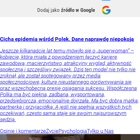
Dodaj jako
źródło w Google
Cicha epidemia wśród Polek. Dane naprawdę niepokoją
Jeszcze kilkanaście lat temu mówiło się o „superwoman” –
kobiecie, która miała z powodzeniem łączyć karierę
zawodową, macierzyństwo, atrakcyjny wygląd, aktywność
społeczną i szczęśliwy związek. Dziś ten model nie tylko nie
zniknął, ale został spotęgowany przez media
społecznościowe, kulturę nieustannego porównywania się
oraz wszechobecną presję osiągania sukcesu. Współczesna
Polka ma być piękna, zadbana, wysportowana,
przedsiębiorcza, emocjonalnie dojrzała. Ma być dobrą matką,
partnerką i przyjaciółką. A jeśli nie spełnia wszystkich tych
oczekiwań, często sama staje się swoim najsurowszym
sędzią.
Opinie i komentarze
Życie
Psychologia
Tylko u Nas