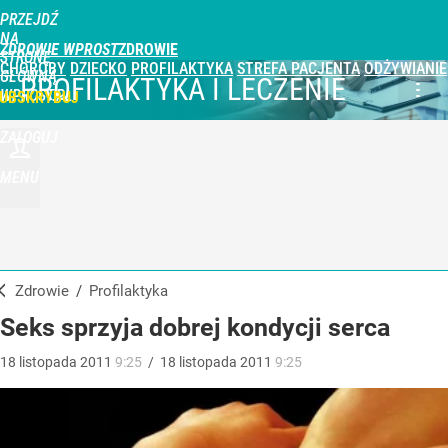
PRZEJDŹ
NA
ZDROWIE WPROST
STRONĘ
CHOROBY
DZIECKO
PROFILAKTYKA
STREFA PACJENTA
ODŻYWIANIE
GŁÓWNĄ
PROFILAKTYKA I LECZENIE
WPROST.PL
UBSKRYBUJ
ZALOGUJ
MENU
Zdrowie
/
Profilaktyka
Seks sprzyja dobrej kondycji serca
18
listopada
2011
9:25
/
18
listopada
2011
9:25