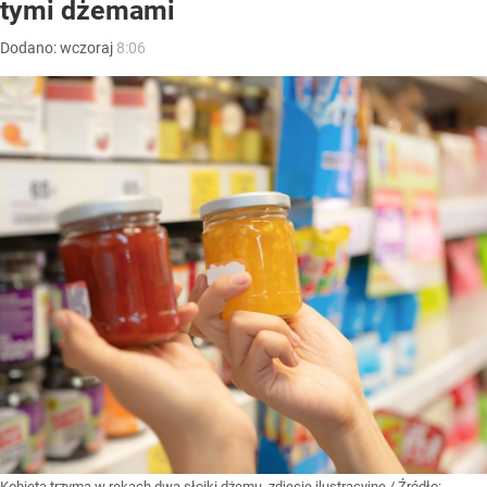
tymi dżemami
Dodano:
wczoraj
8:06
Kobieta trzyma w rękach dwa słoiki dżemu, zdjęcie ilustracyjne
/ Źródło: