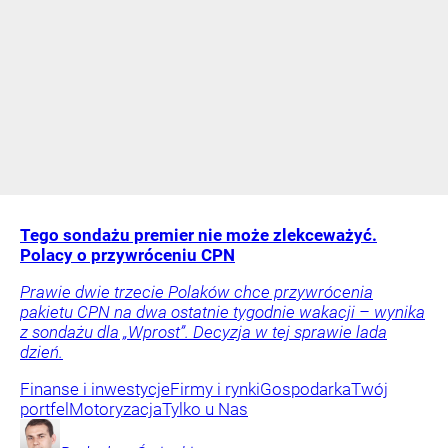
Tego sondażu premier nie może zlekceważyć.
Polacy o przywróceniu CPN
Prawie dwie trzecie Polaków chce przywrócenia
pakietu CPN na dwa ostatnie tygodnie wakacji – wynika
z sondażu dla „Wprost”. Decyzja w tej sprawie lada
dzień.
Finanse i inwestycje
Firmy i rynki
Gospodarka
Twój
portfel
Motoryzacja
Tylko u Nas