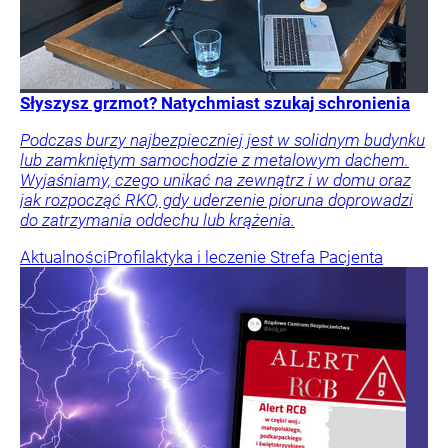
Słyszysz grzmot? Natychmiast szukaj schronienia
Podczas burzy najbezpieczniej jest w solidnym budynku
lub zamkniętym samochodzie z metalowym dachem.
Wyjaśniamy, czego unikać na zewnątrz i w domu oraz
jak rozpocząć RKO, gdy uderzenie pioruna doprowadzi
do zatrzymania oddechu lub krążenia.
Aktualności
Profilaktyka i leczenie
Strefa Pacjenta