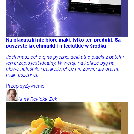
Na placuszki nie biorę mąki, tylko ten produkt. Są
puszyste jak chmurki i mięciutkie w środku
Jeśli masz ochotę na pyszne, delikatne placki z patelni,
ten przepis jest idealny. W wersji na kefirze biją na
głowę naleśniki i pankejki, choć nie zawierają grama
mąki pszennej.
Przepisy
Żywienie
Anna
Rokicka-Żuk