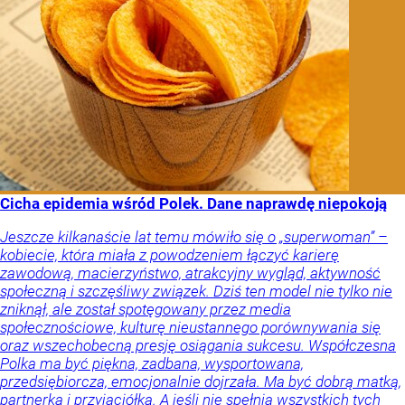
Cicha epidemia wśród Polek. Dane naprawdę niepokoją
Jeszcze kilkanaście lat temu mówiło się o „superwoman” –
kobiecie, która miała z powodzeniem łączyć karierę
zawodową, macierzyństwo, atrakcyjny wygląd, aktywność
społeczną i szczęśliwy związek. Dziś ten model nie tylko nie
zniknął, ale został spotęgowany przez media
społecznościowe, kulturę nieustannego porównywania się
oraz wszechobecną presję osiągania sukcesu. Współczesna
Polka ma być piękna, zadbana, wysportowana,
przedsiębiorcza, emocjonalnie dojrzała. Ma być dobrą matką,
partnerką i przyjaciółką. A jeśli nie spełnia wszystkich tych