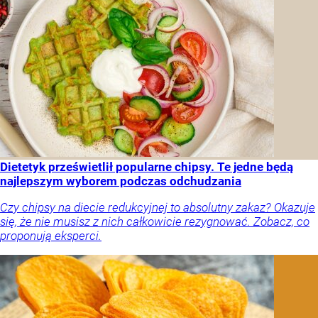
Dietetyk prześwietlił popularne chipsy. Te jedne będą
najlepszym wyborem podczas odchudzania
Czy chipsy na diecie redukcyjnej to absolutny zakaz? Okazuje
się, że nie musisz z nich całkowicie rezygnować. Zobacz, co
proponują eksperci.