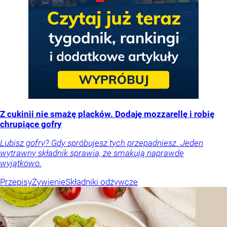
Z cukinii nie smażę placków. Dodaję mozzarellę i robię
chrupiące gofry
Lubisz gofry? Gdy spróbujesz tych przepadniesz. Jeden
wytrawny składnik sprawia, że smakują naprawdę
wyjątkowo.
Przepisy
Żywienie
Składniki odżywcze