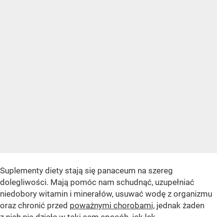
Suplementy diety stają się panaceum na szereg
dolegliwości. Mają pomóc nam schudnąć, uzupełniać
niedobory witamin i minerałów, usuwać wodę z organizmu
oraz chronić przed
poważnymi chorobami,
jednak żaden
z nich nie działa w taki sam sposób, jak lek.