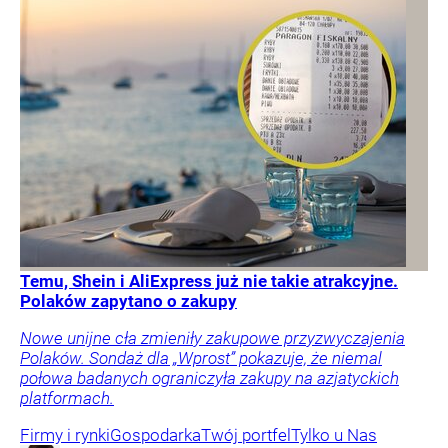
Temu, Shein i AliExpress już nie takie atrakcyjne.
Polaków zapytano o zakupy
Nowe unijne cła zmieniły zakupowe przyzwyczajenia
Polaków. Sondaż dla „Wprost” pokazuje, że niemal
połowa badanych ograniczyła zakupy na azjatyckich
platformach.
Firmy i rynki
Gospodarka
Twój portfel
Tylko u Nas