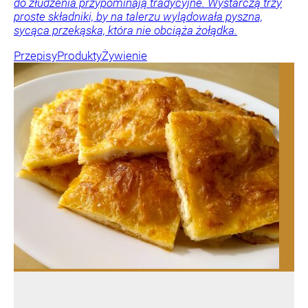
do złudzenia przypominają tradycyjne. Wystarczą trzy
proste składniki, by na talerzu wylądowała pyszna,
sycąca przekąska, która nie obciąża żołądka.
Przepisy
Produkty
Żywienie