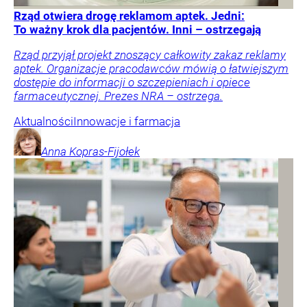
Rząd otwiera drogę reklamom aptek. Jedni:
To ważny krok dla pacjentów. Inni – ostrzegają
Rząd przyjął projekt znoszący całkowity zakaz reklamy
aptek. Organizacje pracodawców mówią o łatwiejszym
dostępie do informacji o szczepieniach i opiece
farmaceutycznej. Prezes NRA – ostrzega.
Aktualności
Innowacje i farmacja
Anna
Kopras-Fijołek