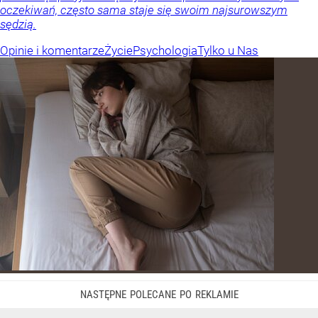
oczekiwań, często sama staje się swoim najsurowszym
sędzią.
Opinie i komentarze
Życie
Psychologia
Tylko u Nas