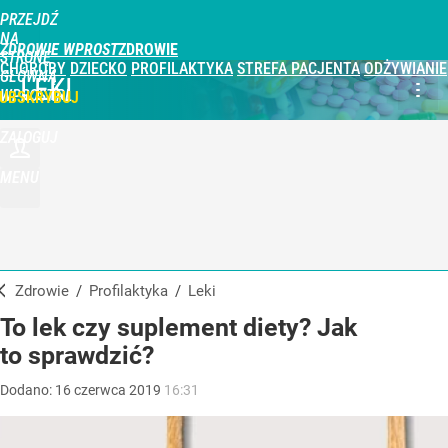
PRZEJDŹ
NA
ZDROWIE WPROST
STRONĘ
CHOROBY
DZIECKO
PROFILAKTYKA
STREFA PACJENTA
ODŻYWIANIE
GŁÓWNĄ
LEKI
WPROST.PL
UBSKRYBUJ
ZALOGUJ
MENU
Zdrowie
/
Profilaktyka
/
Leki
To lek czy suplement diety? Jak
to sprawdzić?
Dodano:
16
czerwca
2019
16:31