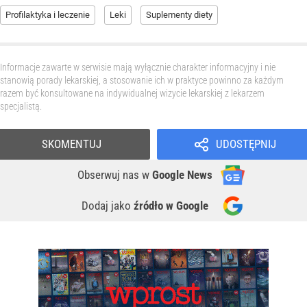
Profilaktyka i leczenie
Leki
Suplementy diety
Informacje zawarte w serwisie mają wyłącznie charakter informacyjny i nie
stanowią porady lekarskiej, a stosowanie ich w praktyce powinno za każdym
razem być konsultowane na indywidualnej wizycie lekarskiej z lekarzem
specjalistą.
SKOMENTUJ
UDOSTĘPNIJ
Obserwuj nas
w
Google News
Dodaj jako
źródło w Google