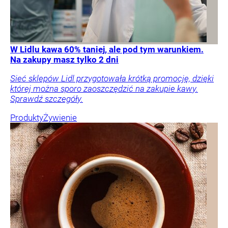
W Lidlu kawa 60% taniej, ale pod tym warunkiem.
Na zakupy masz tylko 2 dni
Sieć sklepów Lidl przygotowała krótką promocję, dzięki
której można sporo zaoszczędzić na zakupie kawy.
Sprawdź szczegóły.
Produkty
Żywienie