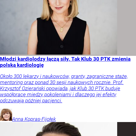
Młodzi kardiolodzy łączą siły. Tak Klub 30 PTK zmienia
polską kardiologię
Około 300 lekarzy i naukowców, granty, zagraniczne staże,
mentoring oraz ponad 30 sesji naukowych rocznie. Prof.
Krzysztof Ozierański opowiada, jak Klub 30 PTK buduje
współpracę między pokoleniami i dlaczego jej efekty
odczuwają później pacjenci.
Anna
Kopras-Fijołek