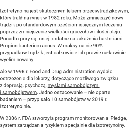
Izotretynoina jest skutecznym lekiem przeciwtrądzikowym,
który trafił na rynek w 1982 roku. Może zmniejszyć nowy
trądzik po standardowym sześciomiesięcznym leczeniu
poprzez zmniejszenie wielkości gruczołów i ilości oleju.
Ponadto pory są mniej podatne na zakażenia bakteriami
Propionibacterium acnes. W maksymalnie 90%
przypadków trądzik jest całkowicie lub prawie całkowicie
wyeliminowany.
Ale w 1998 r. Food and Drug Administration wydało
ostrzeżenie dla lekarzy, dotyczące możliwego związku
z depresją, psychozą,
myślami samobójczymi
i samobójstwem
. Jedno oszacowanie – nie oparte
badaniem – przypisało 10 samobójstw w 2019 r.
Izotretynoinie.
W 2006 r. FDA stworzyła program monitorowania iPledge,
system zarządzania ryzykiem specjalnie dla izotretynoiny.