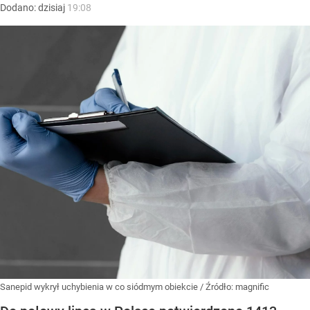
Dodano:
dzisiaj
19:08
Sanepid wykrył uchybienia w co siódmym obiekcie
/ Źródło:
magnific