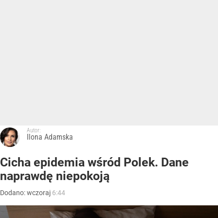
Autor:
Ilona Adamska
Cicha epidemia wśród Polek. Dane
naprawdę niepokoją
Dodano:
wczoraj
6:44