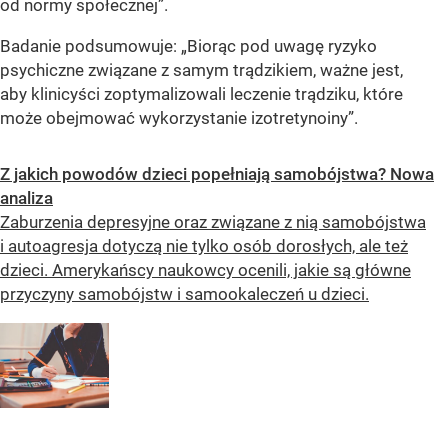
od normy społecznej”.
Badanie podsumowuje: „Biorąc pod uwagę ryzyko
psychiczne związane z samym trądzikiem, ważne jest,
aby klinicyści zoptymalizowali leczenie trądziku, które
może obejmować wykorzystanie izotretynoiny”.
Z jakich powodów dzieci popełniają samobójstwa? Nowa
analiza
Zaburzenia depresyjne oraz związane z nią samobójstwa
i autoagresja dotyczą nie tylko osób dorosłych, ale też
dzieci. Amerykańscy naukowcy ocenili, jakie są główne
przyczyny samobójstw i samookaleczeń u dzieci.