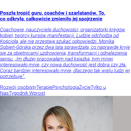
Poszła tropić guru, coachów i szarlatanów. To,
co odkryła, całkowicie zmieniło jej spojrzenie
Coachowie, nauczyciele duchowości, organizatorki kręgów
kobiet, twórcy kursów manifestacji. Ludzie odchodzą od
Kościoła, ale nie przestają szukać odpowiedzi. Monika
Sobień-Górska przez dwa lata sprawdzała, co naprawdę kryje
się za obietnicami uzdrowienia, transformacji i odnalezienia
sensu. „Im dłużej pracowałam nad książką, tym mniej
interesowało mnie, czy nowa duchowość jest dobra czy zła.
Coraz bardziej interesowało mnie, dlaczego tak wielu ludzi jej
potrzebuje”.
Rozwój osobisty
Terapie
Psychologia
Życie
Tylko u
Nas
Tygodnik Wprost