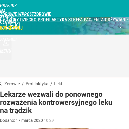
PRZEJDŹ
NA
ZDROWIE WPROST
STRONĘ
CHOROBY
DZIECKO
PROFILAKTYKA
STREFA PACJENTA
ODŻYWIANIE
GŁÓWNĄ
LEKI
WPROST.PL
UBSKRYBUJ
ZALOGUJ
MENU
Zdrowie
/
Profilaktyka
/
Leki
Lekarze wezwali do ponownego
rozważenia kontrowersyjnego leku
na trądzik
Dodano:
17
marca
2020
10:29