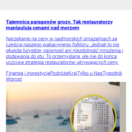
Tajemnica paragonów grozy. Tak restauratorzy
manipulują cenami nad morzem
Narzekanie na ceny w nadmorskich smażalniach są
częścią naszego wakacyjnego folkloru. Jednak to nie
głupota turystów, naiwność ani niezdolność mnożenia i
dodawania do stu. To przemyślana, ale nie do końca
uczciwa strategia restauratorów ukrywających ceny.
Finanse i inwestycje
Podróże
Kraj
Tylko u Nas
Tygodnik
Wprost