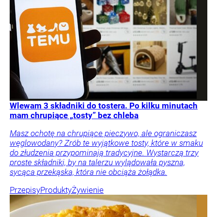
Wlewam 3 składniki do tostera. Po kilku minutach
mam chrupiące „tosty” bez chleba
Masz ochotę na chrupiące pieczywo, ale ograniczasz
węglowodany? Zrób te wyjątkowe tosty, które w smaku
do złudzenia przypominają tradycyjne. Wystarczą trzy
proste składniki, by na talerzu wylądowała pyszna,
sycąca przekąska, która nie obciąża żołądka.
Przepisy
Produkty
Żywienie