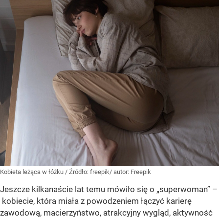
Kobieta leżąca w łóżku
/ Źródło:
freepik/ autor: Freepik
Jeszcze kilkanaście lat temu mówiło się o „superwoman” –
kobiecie, która miała z powodzeniem łączyć karierę
zawodową, macierzyństwo, atrakcyjny wygląd, aktywność