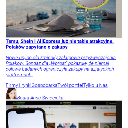
Temu, Shein i AliExpress już nie takie atrakcyjne.
Polaków zapytano o zakupy
Nowe unijne cła zmieniły zakupowe przyzwyczajenia
Polaków. Sondaż dla „Wprost” pokazuje, że niemal
połowa badanych ograniczyła zakupy na azjatyckich
platformach.
Firmy i rynki
Gospodarka
Twój portfel
Tylko u Nas
Beata Anna
Święcicka