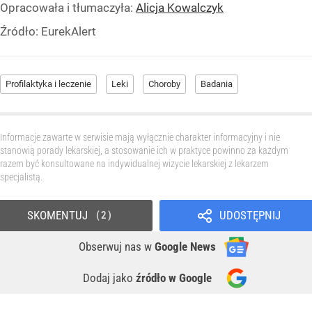
Opracowała i tłumaczyła:
Alicja Kowalczyk
Źródło:
EurekAlert
Profilaktyka i leczenie
Leki
Choroby
Badania
Informacje zawarte w serwisie mają wyłącznie charakter informacyjny i nie
stanowią porady lekarskiej, a stosowanie ich w praktyce powinno za każdym
razem być konsultowane na indywidualnej wizycie lekarskiej z lekarzem
specjalistą.
SKOMENTUJ
UDOSTĘPNIJ
2
Obserwuj nas
w
Google News
Dodaj jako
źródło w Google