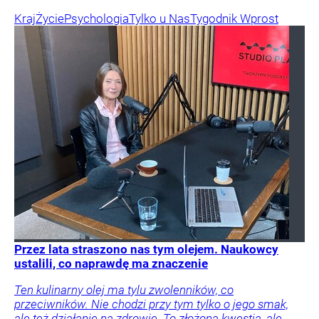
Kraj
Życie
Psychologia
Tylko u Nas
Tygodnik Wprost
Przez lata straszono nas tym olejem. Naukowcy
ustalili, co naprawdę ma znaczenie
Ten kulinarny olej ma tylu zwolenników, co
przeciwników. Nie chodzi przy tym tylko o jego smak,
ale też działanie na zdrowie. To złożona kwestia, ale