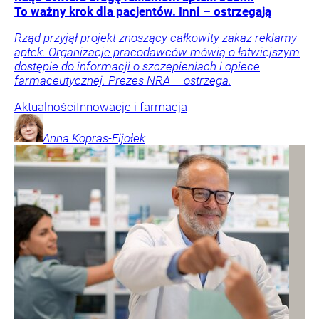
To ważny krok dla pacjentów. Inni – ostrzegają
Rząd przyjął projekt znoszący całkowity zakaz reklamy
aptek. Organizacje pracodawców mówią o łatwiejszym
dostępie do informacji o szczepieniach i opiece
farmaceutycznej. Prezes NRA – ostrzega.
Aktualności
Innowacje i farmacja
Anna
Kopras-Fijołek