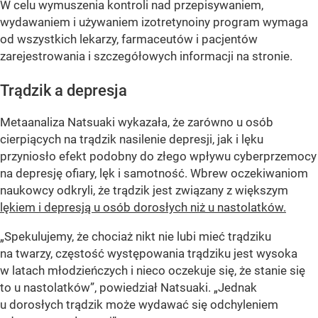
W celu wymuszenia kontroli nad przepisywaniem,
wydawaniem i używaniem izotretynoiny program wymaga
od wszystkich lekarzy, farmaceutów i pacjentów
zarejestrowania i szczegółowych informacji na stronie.
Trądzik a depresja
Metaanaliza Natsuaki wykazała, że ​​zarówno u osób
cierpiących na trądzik nasilenie depresji, jak i lęku
przyniosło efekt podobny do złego wpływu cyberprzemocy
na depresję ofiary, lęk i samotność. Wbrew oczekiwaniom
naukowcy odkryli, że trądzik jest związany z większym
lękiem i depresją u osób dorosłych niż u nastolatków.
„Spekulujemy, że chociaż nikt nie lubi mieć trądziku
na twarzy, częstość występowania trądziku jest wysoka
w latach młodzieńczych i nieco oczekuje się, że stanie się
to u nastolatków”, powiedział Natsuaki. „Jednak
u dorosłych trądzik może wydawać się odchyleniem