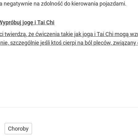
a negatywnie na zdolność do kierowania pojazdami.
ypróbuj jogę i Tai Chi
i twierdzą, że ćwiczenia takie jak joga i Tai Chi mogą wz
nie, szczególnie jeśli ktoś cierpi na ból pleców, związa
Choroby