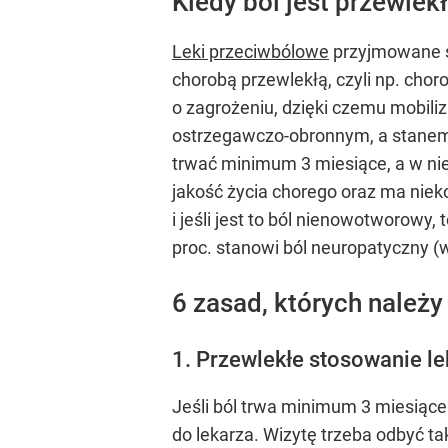
Kiedy ból jest przewlek
Leki przeciwbólowe
przyjmowane są
chorobą przewlekłą, czyli np. cho
o zagrożeniu, dzięki czemu mobili
ostrzegawczo-obronnym, a stanem c
trwać minimum 3 miesiące, a w nie
jakość życia chorego oraz ma niek
i jeśli jest to ból nienowotworowy,
proc. stanowi ból neuropatyczny (w 
6 zasad, których należy
1. Przewlekłe stosowanie l
Jeśli ból trwa minimum 3 miesiące
do lekarza. Wizytę trzeba odbyć ta