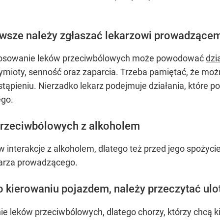
awsze należy zgłaszać lekarzowi prowadzące
 stosowanie leków przeciwbólowych może powodować
dzi
ymioty, senność oraz zaparcia. Trzeba pamiętać, że mo
tąpieniu. Nierzadko lekarz podejmuje działania, które p
ego.
 przeciwbólowych z alkoholem
 interakcje z alkoholem, dlatego też przed jego spożyci
karza prowadzącego.
o kierowaniu pojazdem, należy przeczytać ulo
e leków przeciwbólowych, dlatego chorzy, którzy chcą k