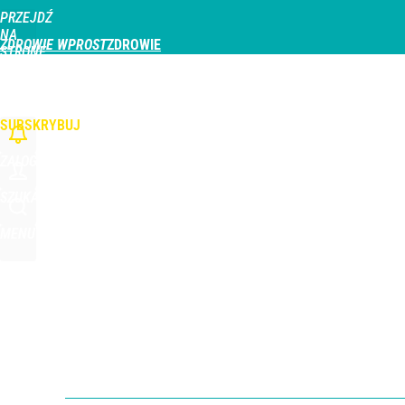
PRZEJDŹ
Udostępnij
0
Skomentuj
NA
ZDROWIE WPROST
STRONĘ
GŁÓWNĄ
CHOROBY
DZIECKO
PROFILAKTYKA
STREFA PACJENTA
ODŻYWIAN
WPROST.PL
SUBSKRYBUJ
ZALOGUJ
SZUKAJ
MENU