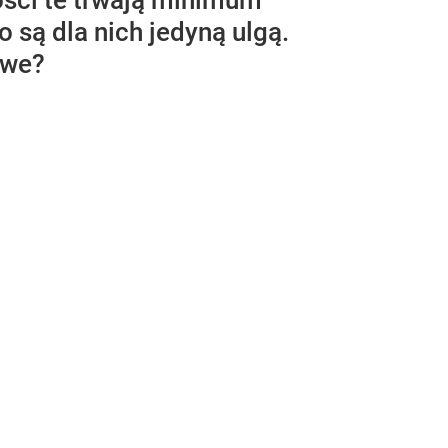
ości te trwają minimum
o są dla nich jedyną ulgą.
owe?