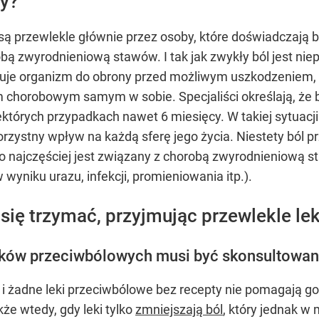
ły?
 przewlekle głównie przez osoby, które doświadczają b
robą zwyrodnieniową stawów. I tak jak zwykły ból jest n
zuje organizm do obrony przed możliwym uszkodzeniem, 
horobowym samym w sobie. Specjaliści określają, że bó
których przypadkach nawet 6 miesięcy. W takiej sytuacji 
orzystny wpływ na każdą sferę jego życia. Niestety ból 
 to najczęściej jest związany z chorobą zwyrodnieniową st
wyniku urazu, infekcji, promieniowania itp.).
 się trzymać, przyjmując przewlekle l
eków przeciwbólowych musi być skonsultowan
 i żadne leki przeciwbólowe bez recepty nie pomagają go
kże wtedy, gdy leki tylko
zmniejszają ból
, który jednak w