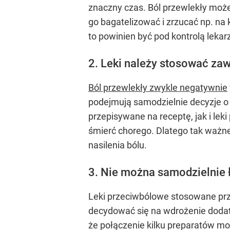
znaczny czas. Ból przewlekły może
go bagatelizować i zrzucać np. na 
to powinien być pod kontrolą lekar
2. Leki należy stosować za
Ból przewlekły zwykle negatywnie
podejmują samodzielnie decyzje o 
przepisywane na receptę, jak i l
śmierć chorego. Dlatego tak ważne
nasilenia bólu.
3. Nie można samodzielnie 
Leki przeciwbólowe stosowane prze
decydować się na wdrożenie dodatk
że połączenie kilku preparatów m