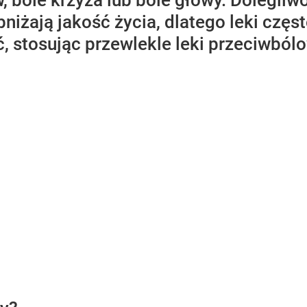
 bóle krzyża lub bóle głowy. Dolegliw
niżają jakość życia, dlatego leki częst
, stosując przewlekle leki przeciwból