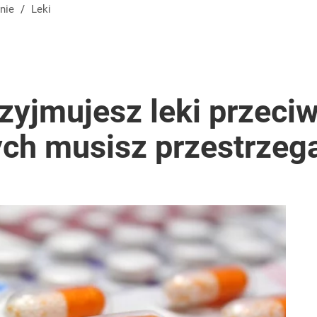
nie
/
Leki
rzyjmujesz leki przeci
ych musisz przestrzeg