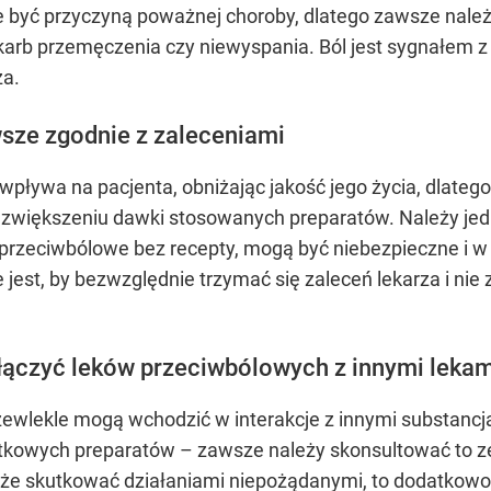
 być przyczyną poważnej choroby, dlatego zawsze należy
karb przemęczenia czy niewyspania. Ból jest sygnałem z o
za.
wsze zgodnie z zaleceniami
wpływa na pacjenta, obniżając jakość jego życia, dlatego 
zwiększeniu dawki stosowanych preparatów. Należy jedna
eki przeciwbólowe bez recepty, mogą być niebezpieczne
 jest, by bezwzględnie trzymać się zaleceń lekarza i ni
łączyć leków przeciwbólowych z innymi lekam
wlekle mogą wchodzić w interakcje z innymi substancja
owych preparatów – zawsze należy skonsultować to ze sp
oże skutkować działaniami niepożądanymi, to dodatkowo 