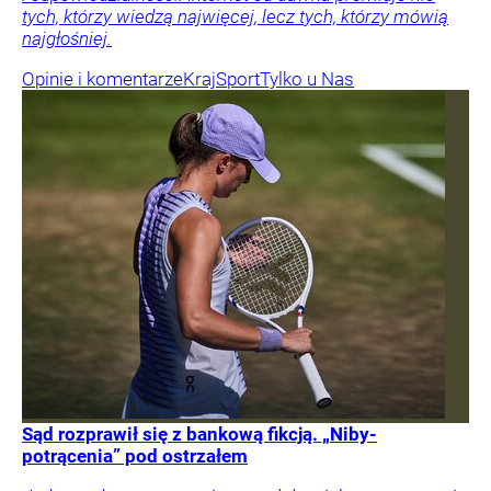
tych, którzy wiedzą najwięcej, lecz tych, którzy mówią
najgłośniej.
Opinie i komentarze
Kraj
Sport
Tylko u Nas
Sąd rozprawił się z bankową fikcją. „Niby-
potrącenia” pod ostrzałem