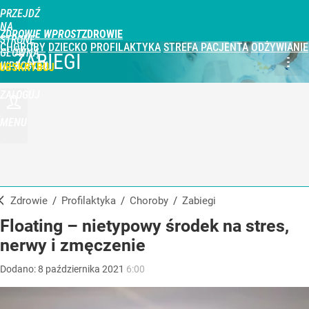
PRZEJDŹ
NA
ZDROWIE WPROST
STRONĘ
CHOROBY
DZIECKO
PROFILAKTYKA
STREFA PACJENTA
ODŻYWIANIE
GŁÓWNĄ
ZABIEGI
WPROST.PL
UBSKRYBUJ
ZALOGUJ
MENU
Zdrowie
/
Profilaktyka
/
Choroby
/
Zabiegi
Floating – nietypowy środek na stres,
nerwy i zmęczenie
Dodano:
8
października
2021
6:00