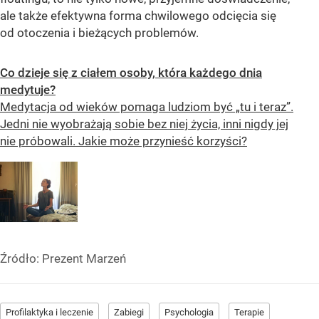
ale także efektywna forma chwilowego odcięcia się
od otoczenia i bieżących problemów.
Co dzieje się z ciałem osoby, która każdego dnia
medytuje?
Medytacja od wieków pomaga ludziom być „tu i teraz”.
Jedni nie wyobrażają sobie bez niej życia, inni nigdy jej
nie próbowali. Jakie może przynieść korzyści?
Źródło:
Prezent Marzeń
Profilaktyka i leczenie
Zabiegi
Psychologia
Terapie