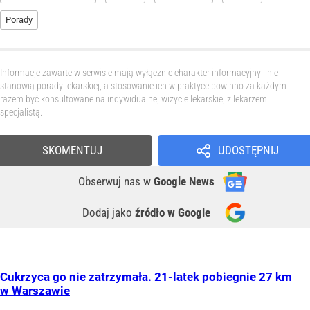
Porady
Informacje zawarte w serwisie mają wyłącznie charakter informacyjny i nie
stanowią porady lekarskiej, a stosowanie ich w praktyce powinno za każdym
razem być konsultowane na indywidualnej wizycie lekarskiej z lekarzem
specjalistą.
SKOMENTUJ
UDOSTĘPNIJ
Obserwuj nas
w
Google News
Dodaj jako
źródło w Google
Cukrzyca go nie zatrzymała. 21-latek pobiegnie 27 km
w Warszawie