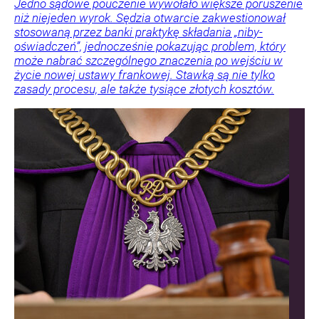
Jedno sądowe pouczenie wywołało większe poruszenie
niż niejeden wyrok. Sędzia otwarcie zakwestionował
stosowaną przez banki praktykę składania „niby-
oświadczeń”, jednocześnie pokazując problem, który
może nabrać szczególnego znaczenia po wejściu w
życie nowej ustawy frankowej. Stawką są nie tylko
zasady procesu, ale także tysiące złotych kosztów.