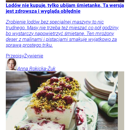
Lodów nie kupuję, tylko ubijam śmietankę. Ta wersja
jest zdrowsza i wygląda obłędnie
Zrobienie lodów bez specjalnej maszyny to nic
trudnego. Masy nie trzeba też mieszać co pół godziny,
bo wystarczy napowietrzyć śmietanę. Ten mrożony
deser z malinami i pistacjami smakuje wyjątkowo za
sprawą prostego triku.
Przepisy
Żywienie
Anna
Rokicka-Żuk