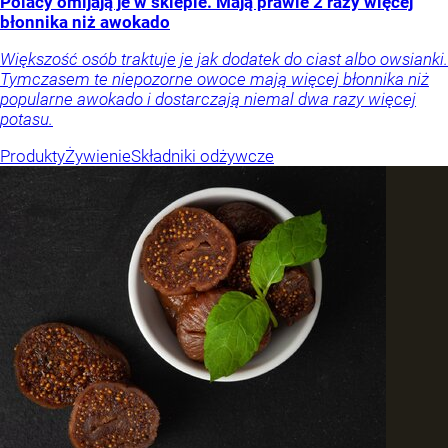
Polacy omijają je w sklepie. Mają prawie 2 razy więcej
błonnika niż awokado
Większość osób traktuje je jak dodatek do ciast albo owsianki.
Tymczasem te niepozorne owoce mają więcej błonnika niż
popularne awokado i dostarczają niemal dwa razy więcej
potasu.
Produkty
Żywienie
Składniki odżywcze