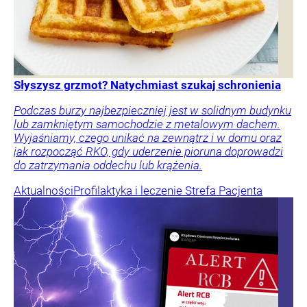
Słyszysz grzmot? Natychmiast szukaj schronienia
Podczas burzy najbezpieczniej jest w solidnym budynku
lub zamkniętym samochodzie z metalowym dachem.
Wyjaśniamy, czego unikać na zewnątrz i w domu oraz
jak rozpocząć RKO, gdy uderzenie pioruna doprowadzi
do zatrzymania oddechu lub krążenia.
Aktualności
Profilaktyka i leczenie
Strefa Pacjenta