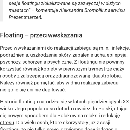
sesje floatingu zlokalizowane są zazwyczaj w dużych
miastach” – komentuje Aleksandra Bromblik z serwisu
Prezentmarzeń.
Floating – przeciwwskazania
Przeciwwskazaniami do realizacji zabiegu są m.in.: infekcje,
podrażnienia, uszkodzenia skóry, zapalenie ucha, epilepsja,
psychozy, schorzenia psychiczne. Z floatingu nie powinny
korzystać również kobiety w pierwszym trymestrze ciąży
i osoby z zakrzepicą oraz zdiagnozowaną klaustrofobią.
Należy również pamiętać, aby w dniu realizacji zabiegu
nie golić się ani nie depilować.
Historia floatingu narodziła się w latach pięćdziesiątych XX
wieku. Jego popularność dotarła również do Polski, stając
się nowym sposobem dla Polaków na relaks i redukcję
stresu
. Dla wielu osób, które skorzystały już z sesji
floatingu, to nie tylko nowe, przyjemne doświadczenie,