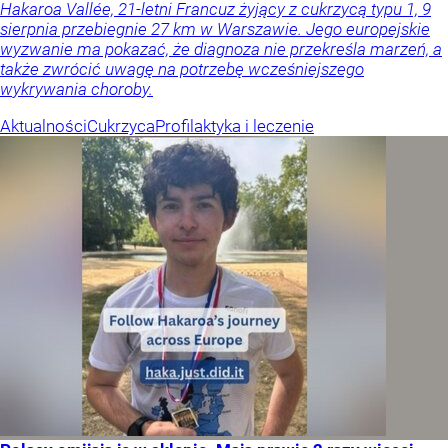
Hakaroa Vallée, 21-letni Francuz żyjący z cukrzycą typu 1, 9
sierpnia przebiegnie 27 km w Warszawie. Jego europejskie
wyzwanie ma pokazać, że diagnoza nie przekreśla marzeń, a
także zwrócić uwagę na potrzebę wcześniejszego
wykrywania choroby.
Aktualności
Cukrzyca
Profilaktyka i leczenie