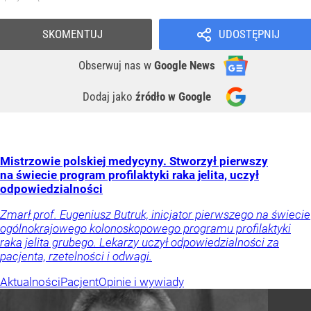
SKOMENTUJ
UDOSTĘPNIJ
Obserwuj nas
w
Google News
Dodaj jako
źródło w Google
Mistrzowie polskiej medycyny. Stworzył pierwszy
na świecie program profilaktyki raka jelita, uczył
odpowiedzialności
Zmarł prof. Eugeniusz Butruk, inicjator pierwszego na świecie
ogólnokrajowego kolonoskopowego programu profilaktyki
raka jelita grubego. Lekarzy uczył odpowiedzialności za
pacjenta, rzetelności i odwagi.
Aktualności
Pacjent
Opinie i wywiady