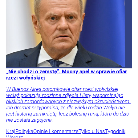
„Nie chodzi o zemstę”. Mocny apel w sprawie ofiar
rzezi wołyńskiej
W Buenos Aires potomkowie ofiar rzezi wołyńskiej
wciąż pokazują rodzinne zdjęcia i listy, wspominając
bliskich zamordowanych z niezwykłym okrucieństwem.
Ich dramat przypomina, że dla wielu rodzin Wołyń nie
jest historią zamkniętą, lecz bolesną raną, która do dziś
nie została zagojona.
Kraj
Polityka
Opinie i komentarze
Tylko u Nas
Tygodnik
Wprost