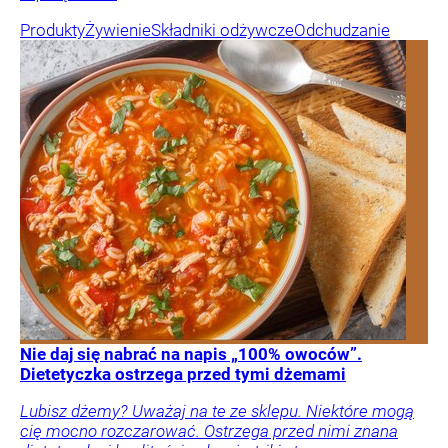
Produkty
Żywienie
Składniki odżywcze
Odchudzanie
Nie daj się nabrać na napis „100% owoców”.
Dietetyczka ostrzega przed tymi dżemami
Lubisz dżemy? Uważaj na te ze sklepu. Niektóre mogą
cię mocno rozczarować. Ostrzega przed nimi znana