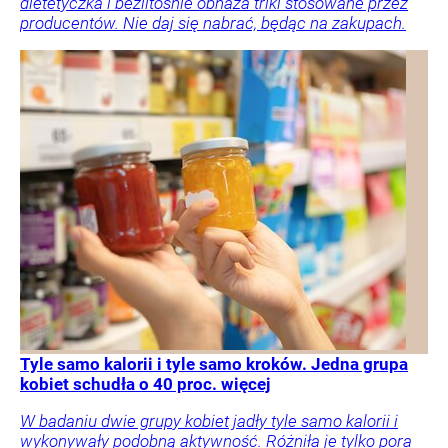
dietetyczka i bezlitośnie obnaża triki stosowane przez
producentów. Nie daj się nabrać, będąc na zakupach.
Tyle samo kalorii i tyle samo kroków. Jedna grupa
kobiet schudła o 40 proc. więcej
W badaniu dwie grupy kobiet jadły tyle samo kalorii i
wykonywały podobną aktywność. Różniła je tylko pora