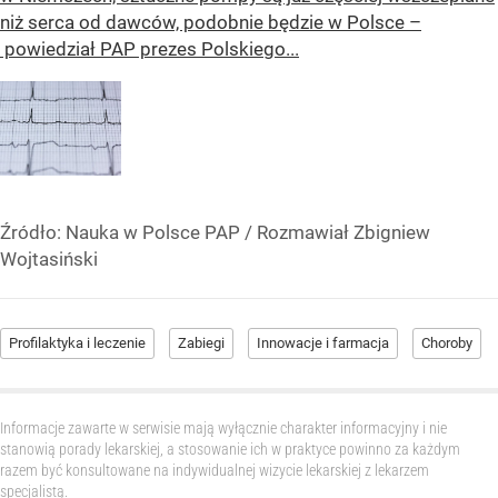
niż serca od dawców, podobnie będzie w Polsce –
powiedział PAP prezes Polskiego...
Źródło:
Nauka w Polsce PAP
/
Rozmawiał Zbigniew
Wojtasiński
Profilaktyka i leczenie
Zabiegi
Innowacje i farmacja
Choroby
Informacje zawarte w serwisie mają wyłącznie charakter informacyjny i nie
stanowią porady lekarskiej, a stosowanie ich w praktyce powinno za każdym
razem być konsultowane na indywidualnej wizycie lekarskiej z lekarzem
specjalistą.