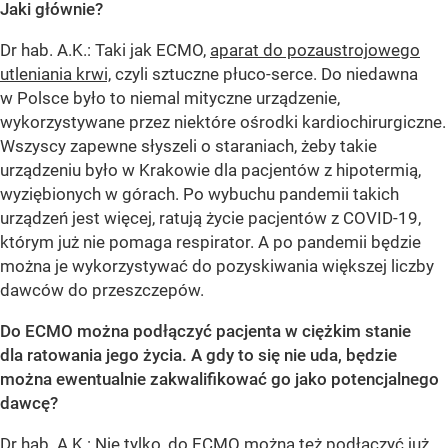
Jaki głównie?
Dr hab. A.K.: Taki jak ECMO,
aparat do pozaustrojowego
utleniania krwi,
czyli sztuczne płuco-serce. Do niedawna
w Polsce było to niemal mityczne urządzenie,
wykorzystywane przez niektóre ośrodki kardiochirurgiczne.
Wszyscy zapewne słyszeli o staraniach, żeby takie
urządzeniu było w Krakowie dla pacjentów z hipotermią,
wyziębionych w górach. Po wybuchu pandemii takich
urządzeń jest więcej, ratują życie pacjentów z COVID-19,
którym już nie pomaga respirator. A po pandemii będzie
można je wykorzystywać do pozyskiwania większej liczby
dawców do przeszczepów.
Do ECMO można podłączyć pacjenta w ciężkim stanie
dla ratowania jego życia. A gdy to się nie uda, będzie
można ewentualnie zakwalifikować go jako potencjalnego
dawcę?
Dr hab. A.K.: Nie tylko, do ECMO można też podłączyć już