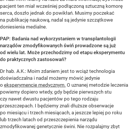
pacjent ten miał wcześniej podłączoną sztuczną komorę
serca, doszło jednak do powikłań. Musimy poczekać
na publikację naukową, nadal są jedynie szczątkowe
doniesienia medialne.
PAP: Badania nad wykorzystaniem w transplantologii
narządów zmodyfikowanych świń prowadzone są już
od wielu lat. Może przechodzimy od etapu eksperymentu
do praktycznych zastosowań?
Dr hab. A.K.: Moim zdaniem jest to wciąż technologia
doświadczalna i nadal możemy mówić jedynie
o
eksperymencie medycznym.
O uznanej metodzie leczenia
powiemy dopiero wtedy, gdy będzie pierwszych stu
czy nawet dwustu pacjentów po tego rodzaju
przeszczepach. I będziemy znali dłuższe obserwacje
po miesiącu i trzech miesiącach, a jeszcze lepiej po roku
lub trzech latach od przeszczepienia narządu
zmodyfikowanej genetycznie świni. Nie rozpalajmy zbyt