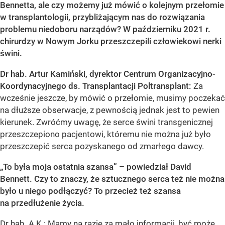
Bennetta, ale czy możemy już mówić o kolejnym przełomie
w transplantologii, przybliżającym nas do rozwiązania
problemu niedoboru narządów? W październiku 2021 r.
chirurdzy w Nowym Jorku przeszczepili człowiekowi nerki
świni.
Dr hab. Artur Kamiński, dyrektor Centrum Organizacyjno-
Koordynacyjnego ds. Transplantacji Poltransplant:
Za
wcześnie jeszcze, by mówić o przełomie, musimy poczekać
na dłuższe obserwacje, z pewnością jednak jest to pewien
kierunek. Zwróćmy uwagę, że serce świni transgenicznej
przeszczepiono pacjentowi, któremu nie można już było
przeszczepić serca pozyskanego od zmarłego dawcy.
„To była moja ostatnia szansa” – powiedział David
Bennett. Czy to znaczy, że sztucznego serca też nie można
było u niego podłączyć? To przecież też szansa
na przedłużenie życia.
Dr hab. A.K.: Mamy na razie za mało informacji, być może