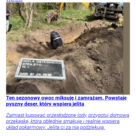
Ten sezonowy owoc miksuję i zamrażam. Powstaje
pyszny deser, który wspiera jelita
Zamiast kupować przesłodzone lody, przygotuj domową
przekąskę, która obłędnie smakuje i realnie wspiera
układ pokarmowy. Jelita ci za nią podziękują.