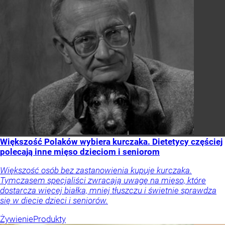
Większość Polaków wybiera kurczaka. Dietetycy częściej
polecają inne mięso dzieciom i seniorom
Większość osób bez zastanowienia kupuje kurczaka.
Tymczasem specjaliści zwracają uwagę na mięso, które
dostarcza więcej białka, mniej tłuszczu i świetnie sprawdza
się w diecie dzieci i seniorów.
Żywienie
Produkty