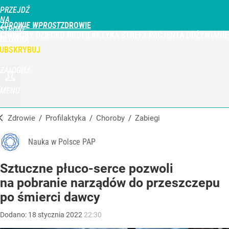
PRZEJDŹ
NA
ZDROWIE WPROST
STRONĘ
CHOROBY
DZIECKO
PROFILAKTYKA
STREFA PACJENTA
ODŻYWIANIE
GŁÓWNĄ
WPROST.PL
UBSKRYBUJ
ZALOGUJ
MENU
Zdrowie
/
Profilaktyka
/
Choroby
/
Zabiegi
Nauka w Polsce PAP
Sztuczne płuco-serce pozwoli
na pobranie narządów do przeszczepu
po śmierci dawcy
Dodano:
18
stycznia
2022
22:30