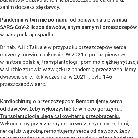
zanim doczeka się dawcy.
Pandemia w tym nie pomaga, od pojawienia się wirusa
SARS-CoV-2 liczba dawców, a tym samym i przeszczepów
w naszym kraju spadła.
Dr hab. A.K.: Tak, ale w przypadku przeszczepów serca
możemy mówić o sukcesie. W 2021 r. po raz pierwszy
w historii polskiej transplantologii, pomimo ciężkiej sytuacji
w służbie zdrowia w związku z pandemią przeszczepiliśmy
dwieście serc. Rok wcześniej w 2021 r. było 146
przeszczepów serc.
Kardiochirurg o przeszczepach: Remontujemy serca
od dawców, żeby wykorzystać te w nieco gorszym...
Transplantologia ulega całkowitemu przeobrażeniu.
Wykonujemy przeszczepy serca wraz innymi narządami,
nerką lub wątrobą, remontujemy serca od dawców, żeby