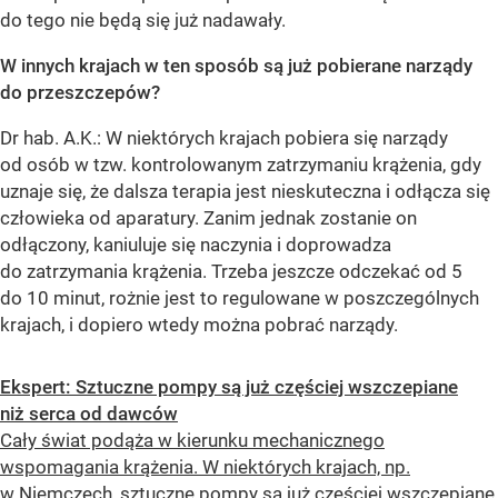
do tego nie będą się już nadawały.
W innych krajach w ten sposób są już pobierane narządy
do przeszczepów?
Dr hab. A.K.: W niektórych krajach pobiera się narządy
od osób w tzw. kontrolowanym zatrzymaniu krążenia, gdy
uznaje się, że dalsza terapia jest nieskuteczna i odłącza się
człowieka od aparatury. Zanim jednak zostanie on
odłączony, kaniuluje się naczynia i doprowadza
do zatrzymania krążenia. Trzeba jeszcze odczekać od 5
do 10 minut, rożnie jest to regulowane w poszczególnych
krajach, i dopiero wtedy można pobrać narządy.
Ekspert: Sztuczne pompy są już częściej wszczepiane
niż serca od dawców
Cały świat podąża w kierunku mechanicznego
wspomagania krążenia. W niektórych krajach, np.
w Niemczech, sztuczne pompy są już częściej wszczepiane