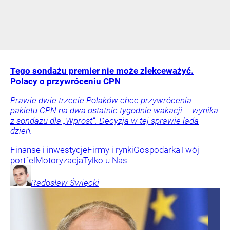
Tego sondażu premier nie może zlekceważyć.
Polacy o przywróceniu CPN
Prawie dwie trzecie Polaków chce przywrócenia
pakietu CPN na dwa ostatnie tygodnie wakacji – wynika
z sondażu dla „Wprost”. Decyzja w tej sprawie lada
dzień.
Finanse i inwestycje
Firmy i rynki
Gospodarka
Twój
portfel
Motoryzacja
Tylko u Nas
Radosław
Święcki