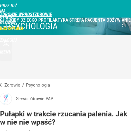
PRZEJDŹ
NA
ZDROWIE WPROST
STRONĘ
CHOROBY
DZIECKO
PROFILAKTYKA
STREFA PACJENTA
ODŻYWIANIE
GŁÓWNĄ
PSYCHOLOGIA
WPROST.PL
UBSKRYBUJ
ZALOGUJ
MENU
Zdrowie
/
Psychologia
Serwis Zdrowie PAP
Pułapki w trakcie rzucania palenia. Jak
w nie nie wpaść?