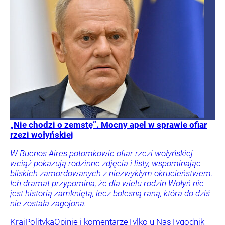
„Nie chodzi o zemstę”. Mocny apel w sprawie ofiar
rzezi wołyńskiej
W Buenos Aires potomkowie ofiar rzezi wołyńskiej
wciąż pokazują rodzinne zdjęcia i listy, wspominając
bliskich zamordowanych z niezwykłym okrucieństwem.
Ich dramat przypomina, że dla wielu rodzin Wołyń nie
jest historią zamkniętą, lecz bolesną raną, która do dziś
nie została zagojona.
Kraj
Polityka
Opinie i komentarze
Tylko u Nas
Tygodnik