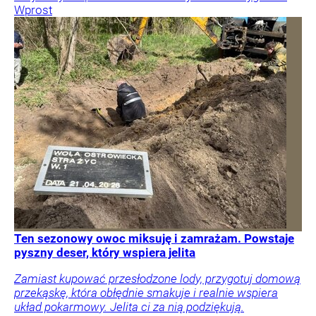
Wprost
Ten sezonowy owoc miksuję i zamrażam. Powstaje
pyszny deser, który wspiera jelita
Zamiast kupować przesłodzone lody, przygotuj domową
przekąskę, która obłędnie smakuje i realnie wspiera
układ pokarmowy. Jelita ci za nią podziękują.