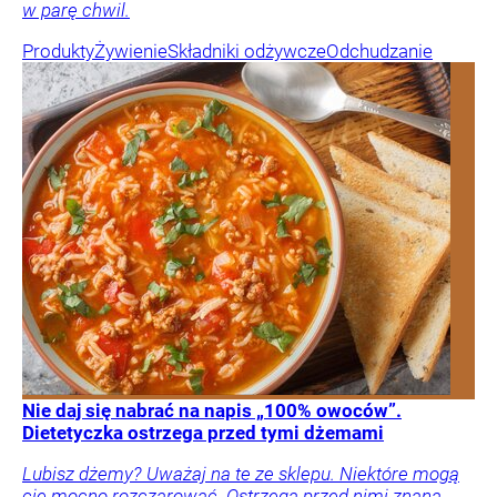
w parę chwil.
Produkty
Żywienie
Składniki odżywcze
Odchudzanie
Nie daj się nabrać na napis „100% owoców”.
Dietetyczka ostrzega przed tymi dżemami
Lubisz dżemy? Uważaj na te ze sklepu. Niektóre mogą
cię mocno rozczarować. Ostrzega przed nimi znana