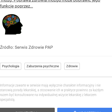
mózg. Poprawa zdrowia mózgu może poprawić jego
funkcję poprzez...
Źródło:
Serwis Zdrowie PAP
Psychologia
Zaburzenia psychiczne
Zdrowie
Informacje zawarte w serwisie mają wyłącznie charakter informacyjny i nie
stanowią porady lekarskiej, a stosowanie ich w praktyce powinno za każdym
razem być konsultowane na indywidualnej wizycie lekarskiej z lekarzem
specjalistą.