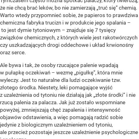
Tymczasem często można spotkać palaczy, który twierdzą,
że nie chcą brać leków, bo nie zamierzają „truć się” chemią.
Warto wtedy przypomnieć sobie, że papieros to prawdziwa
chemiczna fabryka trucizn i w produkcie jego spalania –
to jest dymie tytoniowym – znajduje się 7 tysięcy
związków chemicznych, z których wiele jest rakotwórczych
czy uszkadzających drogi oddechowe i układ krwionośny
oraz serce.
Ale bywa i tak, że osoby rzucające palenie wpadają
w pułapkę oczekiwań – wezmę „pigułkę”, która mnie
wyleczy. Jest to naturalne dla ludzi oczekiwanie tzw.
złotego środka. Niestety, leki pomagające wyjść
z uzależnienia od tytoniu nie działają jak „złote środki” i nie
rzucą palenia za palacza. Jak już zostało wspomniane
powyżej, zmniejszają chęć zapalenia i intensywność
objawów odstawienia, a więc pomagają radzić sobie
jedynie z biologicznym uzależnieniem od tytoniu,
ale przecież pozostaje jeszcze uzależnienie psychologiczne