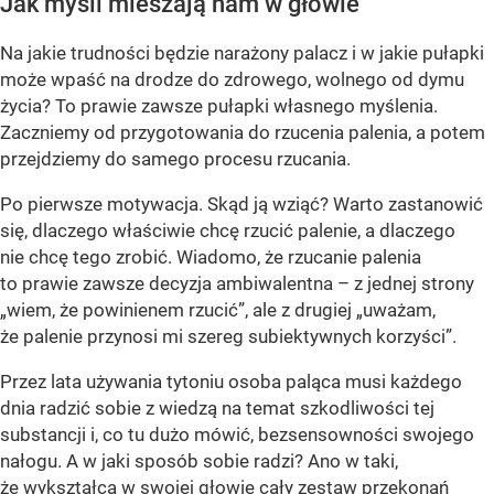
Jak myśli mieszają nam w głowie
Na jakie trudności będzie narażony palacz i w jakie pułapki
może wpaść na drodze do zdrowego, wolnego od dymu
życia? To prawie zawsze pułapki własnego myślenia.
Zaczniemy od przygotowania do rzucenia palenia, a potem
przejdziemy do samego procesu rzucania.
Po pierwsze motywacja. Skąd ją wziąć? Warto zastanowić
się, dlaczego właściwie chcę rzucić palenie, a dlaczego
nie chcę tego zrobić. Wiadomo, że rzucanie palenia
to prawie zawsze decyzja ambiwalentna – z jednej strony
„wiem, że powinienem rzucić”, ale z drugiej „uważam,
że palenie przynosi mi szereg subiektywnych korzyści”.
Przez lata używania tytoniu osoba paląca musi każdego
dnia radzić sobie z wiedzą na temat szkodliwości tej
substancji i, co tu dużo mówić, bezsensowności swojego
nałogu. A w jaki sposób sobie radzi? Ano w taki,
że wykształca w swojej głowie cały zestaw przekonań