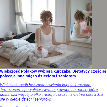
Większość Polaków wybiera kurczaka. Dietetycy częściej
polecają inne mięso dzieciom i seniorom
Większość osób bez zastanowienia kupuje kurczaka.
Tymczasem specjaliści zwracają uwagę na mięso, które
dostarcza więcej białka, mniej tłuszczu i świetnie sprawdza
się w diecie dzieci i seniorów.