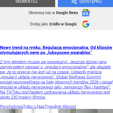
SKOMENTUJ
UDOSTĘPNIJ
Obserwuj nas
w
Google News
Dodaj jako
źródło w Google
Nowy trend na rynku: Regulacja emocjonalna. Od klipsów
stymulujących nerw po „luksusowe wearables”
Z tym tekstem muszę się pospieszyć. Jeszcze dzisiaj rano
zamierzałem napisać o „regulacji emocjonalnej”, ale okazało
się, że to pojęcie nie jest już na czasie. Ustąpiło miejsca
„regulacji układu nerwowego”. Global Wellness Summit
wpisał neurowellness na listę głównych trendów 2026 i opisał
regulację układu nerwowego jako „najnowszy flex i hashtag”.
Na TikToku pod hasłem uzdrawiania układu nerwowego jest
około 230 tysięcy filmów.
Psychologia
Tylko u Nas
Tygodnik Wprost