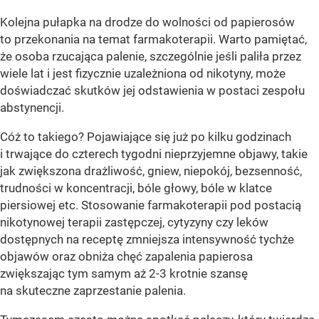
Kolejna pułapka na drodze do wolności od papierosów
to przekonania na temat farmakoterapii. Warto pamiętać,
że osoba rzucająca palenie, szczególnie jeśli paliła przez
wiele lat i jest fizycznie uzależniona od nikotyny, może
doświadczać skutków jej odstawienia w postaci zespołu
abstynencji.
Cóż to takiego? Pojawiające się już po kilku godzinach
i trwające do czterech tygodni nieprzyjemne objawy, takie
jak zwiększona drażliwość, gniew, niepokój, bezsenność,
trudności w koncentracji, bóle głowy, bóle w klatce
piersiowej etc. Stosowanie farmakoterapii pod postacią
nikotynowej terapii zastępczej, cytyzyny czy leków
dostępnych na receptę zmniejsza intensywność tychże
objawów oraz obniża chęć zapalenia papierosa
zwiększając tym samym aż 2-3 krotnie szansę
na skuteczne zaprzestanie palenia.