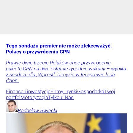
Tego sondażu premier nie może zlekceważyć.
Polacy o przywróceniu CPN
Prawie dwie trzecie Polaków chce przywrócenia
pakietu CPN na dwa ostatnie tygodnie wakacji – wynika
z sondażu dla „Wprost”. Decyzja w tej sprawie lada
dzień.
Finanse i inwestycje
Firmy i rynki
Gospodarka
Twój
portfel
Motoryzacja
Tylko u Nas
Radosław
Święcki