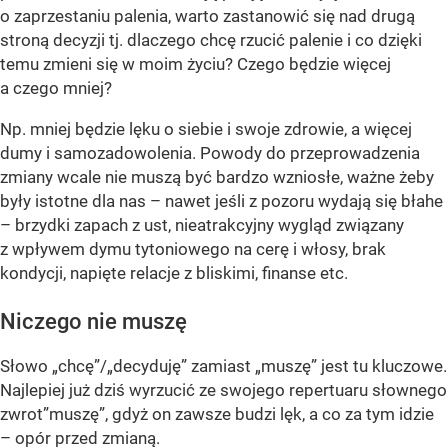
o zaprzestaniu palenia, warto zastanowić się nad drugą
stroną decyzji tj. dlaczego chcę rzucić palenie i co dzięki
temu zmieni się w moim życiu? Czego będzie więcej
a czego mniej?
Np. mniej będzie lęku o siebie i swoje zdrowie, a więcej
dumy i samozadowolenia. Powody do przeprowadzenia
zmiany wcale nie muszą być bardzo wzniosłe, ważne żeby
były istotne dla nas – nawet jeśli z pozoru wydają się błahe
– brzydki zapach z ust, nieatrakcyjny wygląd związany
z wpływem dymu tytoniowego na cerę i włosy, brak
kondycji, napięte relacje z bliskimi, finanse etc.
Niczego nie muszę
Słowo „chcę”/„decyduję” zamiast „muszę” jest tu kluczowe.
Najlepiej już dziś wyrzucić ze swojego repertuaru słownego
zwrot”muszę”, gdyż on zawsze budzi lęk, a co za tym idzie
– opór przed zmianą.