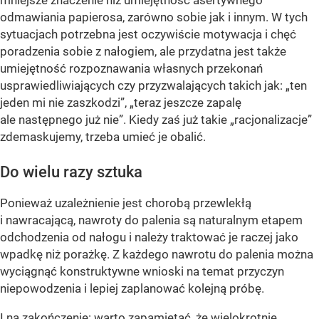
mniejsze znaczenie niż umiejętność asertywnego
odmawiania papierosa, zarówno sobie jak i innym. W tych
sytuacjach potrzebna jest oczywiście motywacja i chęć
poradzenia sobie z nałogiem, ale przydatna jest także
umiejętność rozpoznawania własnych przekonań
usprawiedliwiających czy przyzwalających takich jak: „ten
jeden mi nie zaszkodzi”, „teraz jeszcze zapalę
ale następnego już nie”. Kiedy zaś już takie „racjonalizacje”
zdemaskujemy, trzeba umieć je obalić.
Do wielu razy sztuka
Ponieważ uzależnienie jest chorobą przewlekłą
i nawracającą, nawroty do palenia są naturalnym etapem
odchodzenia od nałogu i należy traktować je raczej jako
wpadkę niż porażkę. Z każdego nawrotu do palenia można
wyciągnąć konstruktywne wnioski na temat przyczyn
niepowodzenia i lepiej zaplanować kolejną próbę.
I na zakończenie: warto zapamiętać, że wielokrotnie