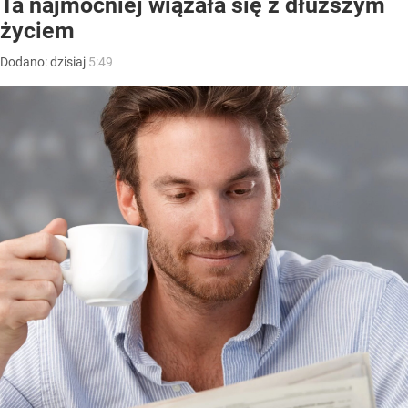
Ta najmocniej wiązała się z dłuższym
życiem
Dodano:
dzisiaj
5:49