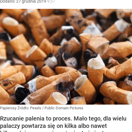
Dodano:
27
grudnia
2019
9:37
Papierosy
Źródło:
Pexels
/
Public Domain Pictures
Rzucanie palenia to proces. Mało tego, dla wielu
palaczy powtarza się on kilka albo nawet