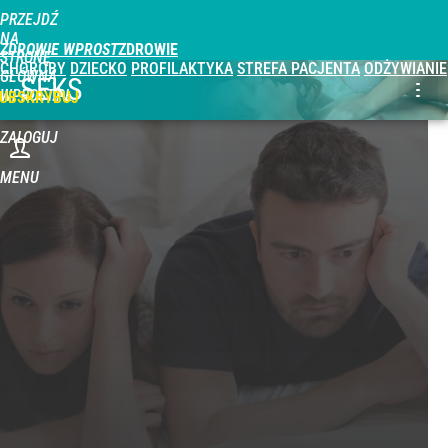
PRZEJDŹ
NA
ZDROWIE WPROST
STRONĘ
CHOROBY
DZIECKO
PROFILAKTYKA
STREFA PACJENTA
ODŻYWIANIE
GŁÓWNĄ
SEKS
WPROST.PL
UBSKRYBUJ
ZALOGUJ
MENU