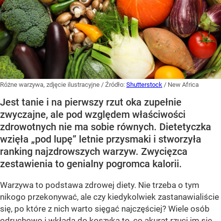
Różne warzywa, zdjęcie ilustracyjne
/ Źródło:
Shutterstock
/
New Africa
Jest tanie i na pierwszy rzut oka zupełnie
zwyczajne, ale pod względem właściwości
zdrowotnych nie ma sobie równych. Dietetyczka
wzięła „pod lupę” letnie przysmaki i stworzyła
ranking najzdrowszych warzyw. Zwycięzca
zestawienia to genialny pogromca kalorii.
Warzywa to podstawa zdrowej diety. Nie trzeba o tym
nikogo przekonywać, ale czy kiedykolwiek zastanawialiście
się, po które z nich warto sięgać najczęściej? Wiele osób
odruchowo i wkłada do koszyka to, co akurat rzuci im się