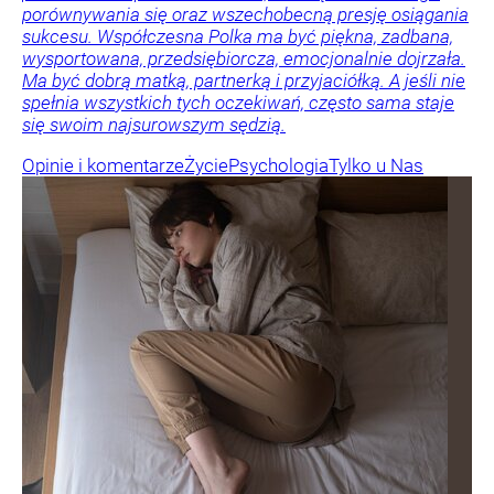
porównywania się oraz wszechobecną presję osiągania
sukcesu. Współczesna Polka ma być piękna, zadbana,
wysportowana, przedsiębiorcza, emocjonalnie dojrzała.
Ma być dobrą matką, partnerką i przyjaciółką. A jeśli nie
spełnia wszystkich tych oczekiwań, często sama staje
się swoim najsurowszym sędzią.
Opinie i komentarze
Życie
Psychologia
Tylko u Nas