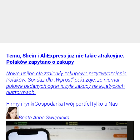
Temu, Shein i AliExpress już nie takie atrakcyjne.
Polaków zapytano o zakupy
Nowe unijne cła zmieniły zakupowe przyzwyczajenia
Polaków. Sondaż dla „Wprost” pokazuje, że niemal
połowa badanych ograniczyła zakupy na azjatyckich
platformach.
Firmy i rynki
Gospodarka
Twój portfel
Tylko u Nas
Beata Anna
Święcicka