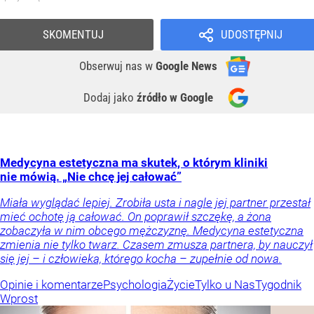
SKOMENTUJ
UDOSTĘPNIJ
Obserwuj nas
w
Google News
Dodaj jako
źródło w Google
Medycyna estetyczna ma skutek, o którym kliniki
nie mówią. „Nie chcę jej całować”
Miała wyglądać lepiej. Zrobiła usta i nagle jej partner przestał
mieć ochotę ją całować. On poprawił szczękę, a żona
zobaczyła w nim obcego mężczyznę. Medycyna estetyczna
zmienia nie tylko twarz. Czasem zmusza partnera, by nauczył
się jej – i człowieka, którego kocha – zupełnie od nowa.
Opinie i komentarze
Psychologia
Życie
Tylko u Nas
Tygodnik
Wprost