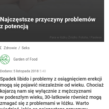
Najczęstsze przyczyny problemów
z potencją
Para w łóżku
Źródło:
Fotolia
/
Paolese
Zdrowie
/
Seks
Garden of Food
Dodano:
5
listopada
2018
5:40
Spadek libido i problemy z osiągnięciem erekcji
mogą się pojawić niezależnie od wieku. Chociaż
kojarzą nam się wyłącznie z mężczyznami
w podeszłym wieku, 30-latkowie również mogą
zmagać się z problemami w łóżku. Warto