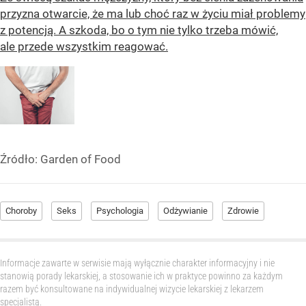
przyzna otwarcie, że ma lub choć raz w życiu miał problemy
z potencją. A szkoda, bo o tym nie tylko trzeba mówić,
ale przede wszystkim reagować.
Źródło:
Garden of Food
Choroby
Seks
Psychologia
Odżywianie
Zdrowie
Informacje zawarte w serwisie mają wyłącznie charakter informacyjny i nie
stanowią porady lekarskiej, a stosowanie ich w praktyce powinno za każdym
razem być konsultowane na indywidualnej wizycie lekarskiej z lekarzem
specjalistą.