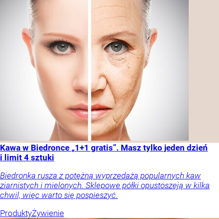
Kawa w Biedronce „1+1 gratis”. Masz tylko jeden dzień
i limit 4 sztuki
Biedronka rusza z potężną wyprzedażą popularnych kaw
ziarnistych i mielonych. Sklepowe półki opustoszeją w kilka
chwil, więc warto się pospieszyć.
Produkty
Żywienie