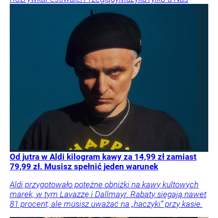
Od jutra w Aldi kilogram kawy za 14,99 zł zamiast
79,99 zł. Musisz spełnić jeden warunek
Aldi przygotowało potężne obniżki na kawy kultowych
marek, w tym Lavazzę i Dallmayr. Rabaty sięgają nawet
81 procent, ale musisz uważać na „haczyki” przy kasie.