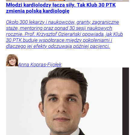
Młodzi kardiolodzy łączą siły. Tak Klub 30 PTK
zmienia polską kardiologię
Około 300 lekarzy i naukowców, granty, zagraniczne
staże, mentoring oraz ponad 30 sesji naukowych
rocznie. Prof. Krzysztof Ozierański opowiada, jak Klub
30 PTK buduje współpracę między pokoleniami i
dlaczego jej efekty odczuwają później pacjenci.
Anna
Kopras-Fijołek