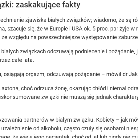
ki: zaskakujące fakty
szechnienie zjawiska białych związków; wiadomo, że są 
a, szacuje się, że w Europie i USA ok. 5 proc. par żyje
oże ze względu na powszechniejsze występowanie zaburze
 białych związkach odczuwają podniecenie i pożądanie, 
zez całe lata.
u, osiągają orgazm, odczuwają pożądanie – mówił dr Ja
Laxtona, choć odrzuca żonę, okazując chłód i niemal odra
Nieskonsumowane związki nie muszą się jednak charakte
ryzowania partnerów w białym związku. Kobiety – jak m
 uzależnienie od alkoholu, często czuły się osobami nie
agę, że wiele jego pacjentek, choć od lat lub nigdy nie m