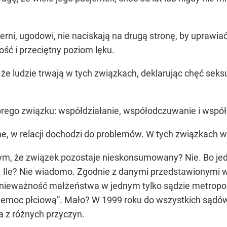
ierni, ugodowi, nie naciskają na drugą stronę, by uprawia
ć i przeciętny poziom lęku.
, że ludzie trwają w tych związkach, deklarując chęć seks
dobrego związku: współdziałanie, współodczuwanie i wspó
one, w relacji dochodzi do problemów. W tych związkach 
ym, że związek pozostaje nieskonsumowany? Nie. Bo jedn
da. Ile? Nie wiadomo. Zgodnie z danymi przedstawionymi
 nieważność małżeństwa w jednym tylko sądzie metropo
iemoc płciową”. Mało? W 1999 roku do wszystkich sądó
 z różnych przyczyn.