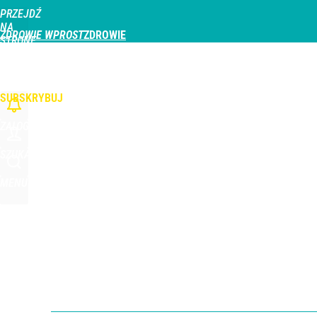
PRZEJDŹ
Udostępnij
1
Skomentuj
NA
ZDROWIE WPROST
STRONĘ
GŁÓWNĄ
CHOROBY
DZIECKO
PROFILAKTYKA
STREFA PACJENTA
ODŻYWIAN
WPROST.PL
SUBSKRYBUJ
ZALOGUJ
SZUKAJ
MENU