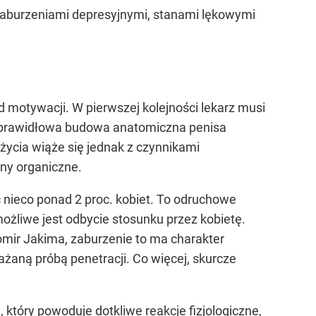
, zaburzeniami depresyjnymi, stanami lękowymi
 motywacji. W pierwszej kolejności lekarz musi
nieprawidłowa budowa anatomiczna penisa
ycia wiąże się jednak z czynnikami
yny organiczne.
ć nieco ponad 2 proc. kobiet. To odruchowe
możliwe jest odbycie stosunku przez kobietę.
mir Jakima, zaburzenie to ma charakter
żaną próbą penetracji. Co więcej, skurcze
 który powoduje dotkliwe reakcje fizjologiczne,