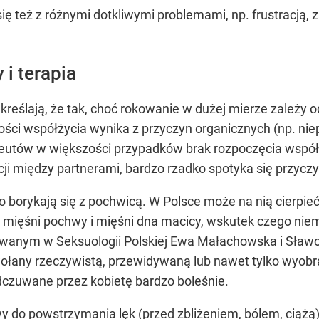
się też z różnymi dotkliwymi problemami, np. frustracją
 i terapia
eślają, że tak, choć rokowanie w dużej mierze zależy od
wości współżycia wynika z przyczyn organicznych (np. 
eutów w większości przypadków brak rozpoczęcia współż
ji między partnerami, bardzo rzadko spotyka się przycz
o borykają się z pochwicą. W Polsce może na nią cierpie
ie mięśni pochwy i mięśni dna macicy, wskutek czego nie
kowanym w Seksuologii Polskiej Ewa Małachowska i Sławo
ołany rzeczywistą, przewidywaną lub nawet tylko wyobra
odczuwane przez kobietę bardzo boleśnie.
 do powstrzymania lęk (przed zbliżeniem, bólem, ciążą),