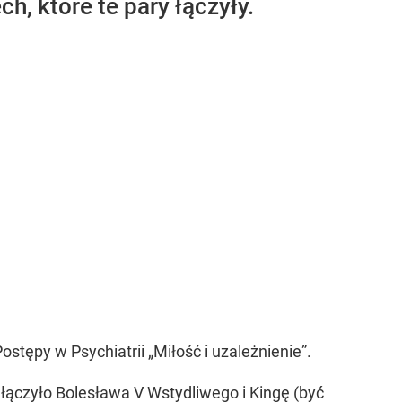
ch, które te pary łączyły.
stępy w Psychiatrii „Miłość i uzależnienie”.
o łączyło Bolesława V Wstydliwego i Kingę (być