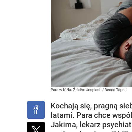
Para w łóżku
Źródło:
Unsplash
/
Becca Tapert
Kochają się, pragną sie
latami. Para chce wspó
Jakima, lekarz psychia