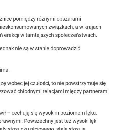
różnice pomiędzy różnymi obszarami
 w nieskonsumowanych związkach, a w krajach
ń erekcji w tamtejszych społeczeństwach.
jednak nie są w stanie doprowadzić
kima.
zę wobec jej czułości, to nie powstrzymuje się
ryzować chłodnymi relacjami między partnerami
ówił – cechują się wysokim poziomem lęku,
sprawnymi. Powszechny jest też wysoki lęk
iały stosunku płciowego, stale stosuje