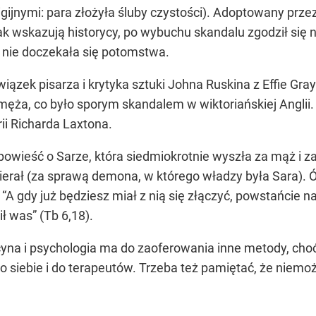
jnymi: para złożyła śluby czystości). Adoptowany prze
k wskazują historycy, po wybuchu skandalu zgodził się n
a nie doczekała się potomstwa.
ązek pisarza i krytyka sztuki Johna Ruskina z Effie Gra
ęża, co było sporym skandalem w wiktoriańskiej Anglii
rii Richarda Laxtona.
opowieść o Sarze, która siedmiokrotnie wyszła za mąż i 
mierał (za sprawą demona, w którego władzy była Sara). 
“A gdy już będziesz miał z nią się złączyć, powstańcie naj
ł was” (Tb 6,18).
na i psychologia ma do zaoferowania inne metody, choć 
do siebie i do terapeutów. Trzeba też pamiętać, że niemoż