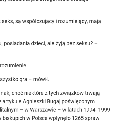
ć seks, są współczujący i rozumiejący, mają
u, posiadania dzieci, ale żyją bez seksu? –
łrozumienie.
wszystko gra – mówił.
ak, choć niektóre z tych związków trwają
 w artykule Agnieszki Bugaj poświęconym
litalnym – w Warszawie – w latach 1994 -1999
w biskupich w Polsce wpłynęło 1265 spraw