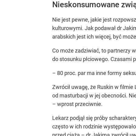
Nieskonsumowane związ
Nie jest pewne, jakie jest rozpow
kulturowymi. Jak podawał dr Jakim
arabskich jest ich więcej, być m
Co może zadziwiać, to partnerzy w
do stosunku płciowego. Czasami pr
– 80 proc. par ma inne formy seks
Zwrócił uwagę, że Ruskin w filmie 
od masturbacji w jej obecności. 
– wprost przeciwnie.
Lekarz podjął się próby scharakte
często w ich rodzinie występowało
przed ciążą – dr Jakima zwrócił uw