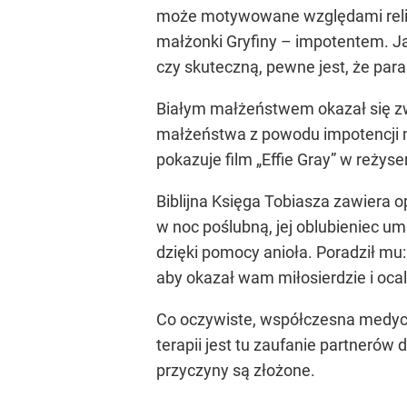
może motywowane względami religi
małżonki Gryfiny – impotentem. Ja
czy skuteczną, pewne jest, że par
Białym małżeństwem okazał się zwi
małżeństwa z powodu impotencji m
pokazuje film „Effie Gray” w reżyse
Biblijna Księga Tobiasza zawiera 
w noc poślubną, jej oblubieniec u
dzięki pomocy anioła. Poradził mu: 
aby okazał wam miłosierdzie i ocali
Co oczywiste, współczesna medycy
terapii jest tu zaufanie partnerów 
przyczyny są złożone.