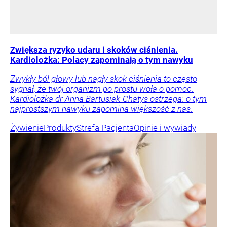
Zwiększa ryzyko udaru i skoków ciśnienia.
Kardiolożka: Polacy zapominają o tym nawyku
Zwykły ból głowy lub nagły skok ciśnienia to często
sygnał, że twój organizm po prostu woła o pomoc.
Kardiolożka dr Anna Bartusiak-Chatys ostrzega: o tym
najprostszym nawyku zapomina większość z nas.
Żywienie
Produkty
Strefa Pacjenta
Opinie i wywiady