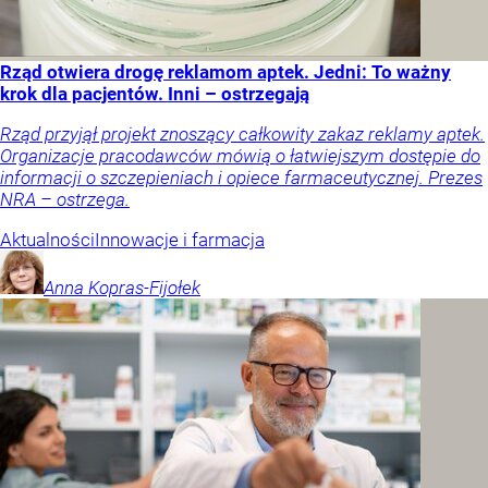
Rząd otwiera drogę reklamom aptek. Jedni: To ważny
krok dla pacjentów. Inni – ostrzegają
Rząd przyjął projekt znoszący całkowity zakaz reklamy aptek.
Organizacje pracodawców mówią o łatwiejszym dostępie do
informacji o szczepieniach i opiece farmaceutycznej. Prezes
NRA – ostrzega.
Aktualności
Innowacje i farmacja
Anna
Kopras-Fijołek