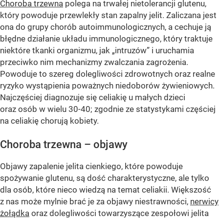
Choroba trzewna
polega na trwałej nietolerancji glutenu,
który powoduje przewlekły stan zapalny jelit. Zaliczana jest
ona do grupy chorób autoimmunologicznych, a cechuje ją
błędne działanie układu immunologicznego, który traktuje
niektóre tkanki organizmu, jak „intruzów” i uruchamia
przeciwko nim mechanizmy zwalczania zagrożenia.
Powoduje to szereg dolegliwości zdrowotnych oraz realne
ryzyko wystąpienia poważnych niedoborów żywieniowych.
Najczęściej diagnozuje się celiakię u małych dzieci
oraz osób w wielu 30-40; zgodnie ze statystykami częściej
na celiakię chorują kobiety.
Choroba trzewna – objawy
Objawy zapalenie jelita cienkiego, które powoduje
spożywanie glutenu, są dość charakterystyczne, ale tylko
dla osób, które nieco wiedzą na temat celiakii. Większość
z nas może mylnie brać je za objawy niestrawności,
nerwicy
żołądka
oraz dolegliwości towarzyszące zespołowi jelita