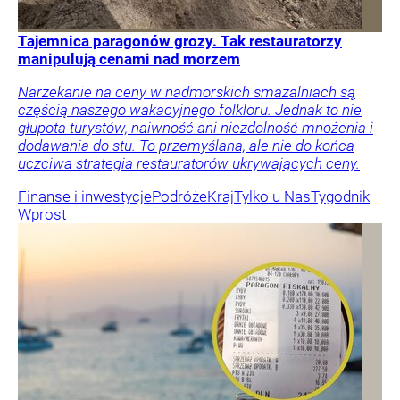
Tajemnica paragonów grozy. Tak restauratorzy
manipulują cenami nad morzem
Narzekanie na ceny w nadmorskich smażalniach są
częścią naszego wakacyjnego folkloru. Jednak to nie
głupota turystów, naiwność ani niezdolność mnożenia i
dodawania do stu. To przemyślana, ale nie do końca
uczciwa strategia restauratorów ukrywających ceny.
Finanse i inwestycje
Podróże
Kraj
Tylko u Nas
Tygodnik
Wprost