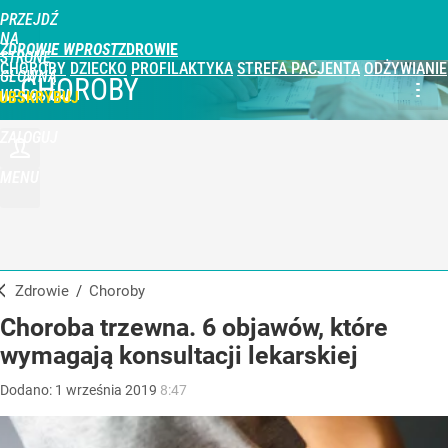
PRZEJDŹ
NA
ZDROWIE WPROST
STRONĘ
CHOROBY
DZIECKO
PROFILAKTYKA
STREFA PACJENTA
ODŻYWIANIE
GŁÓWNĄ
CHOROBY
WPROST.PL
UBSKRYBUJ
ZALOGUJ
MENU
Zdrowie
/
Choroby
Choroba trzewna. 6 objawów, które
wymagają konsultacji lekarskiej
Dodano:
1
września
2019
8:47