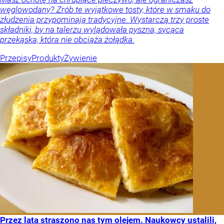
węglowodany? Zrób te wyjątkowe tosty, które w smaku do
złudzenia przypominają tradycyjne. Wystarczą trzy proste
składniki, by na talerzu wylądowała pyszna, sycąca
przekąska, która nie obciąża żołądka.
Przepisy
Produkty
Żywienie
Przez lata straszono nas tym olejem. Naukowcy ustalili,