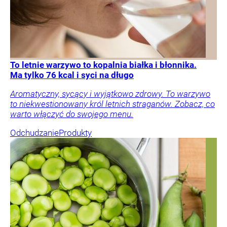
To letnie warzywo to kopalnia białka i błonnika.
Ma tylko 76 kcal i syci na długo
Aromatyczny, sycący i wyjątkowo zdrowy. To warzywo
to niekwestionowany król letnich straganów. Zobacz, co
warto włączyć do swojego menu.
Odchudzanie
Produkty