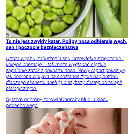
To nie jest zwykły katar. Polipy nosa odbierają węch,
sen i poczucie bezpieczeństwa
Utrata węchu, zaburzenia snu, przewlekłe zmęczenie i
kolejne operacje – tak może wyglądać ciężkie
zapalenie zatok z polipami nosa. Nowy raport pokazuje,
jak choroba wpływa na codzienne życie pacjentów i
dlaczego eksperci apelują o szybszy dostęp do terapii
biologicznych.
System ochrony zdrowia
Choroby płuc i układu
oddechowego