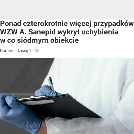
Ponad czterokrotnie więcej przypadków
WZW A. Sanepid wykrył uchybienia
w co siódmym obiekcie
Dodano:
dzisiaj
19:08