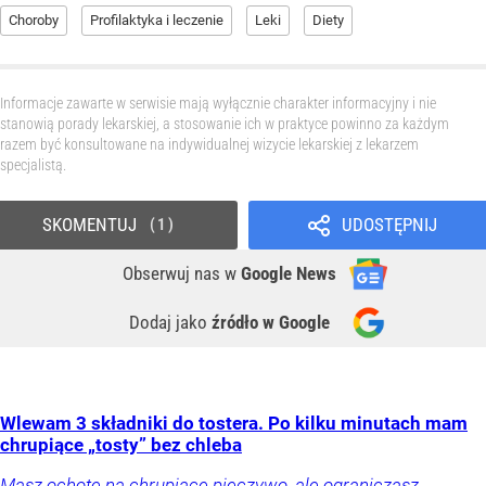
Choroby
Profilaktyka i leczenie
Leki
Diety
Informacje zawarte w serwisie mają wyłącznie charakter informacyjny i nie
stanowią porady lekarskiej, a stosowanie ich w praktyce powinno za każdym
razem być konsultowane na indywidualnej wizycie lekarskiej z lekarzem
specjalistą.
SKOMENTUJ
UDOSTĘPNIJ
1
Obserwuj nas
w
Google News
Dodaj jako
źródło w Google
Wlewam 3 składniki do tostera. Po kilku minutach mam
chrupiące „tosty” bez chleba
Masz ochotę na chrupiące pieczywo, ale ograniczasz