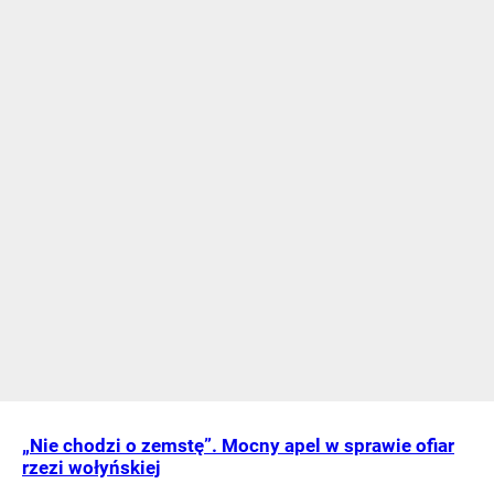
„Nie chodzi o zemstę”. Mocny apel w sprawie ofiar
rzezi wołyńskiej