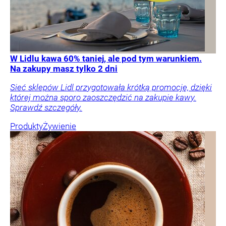
W Lidlu kawa 60% taniej, ale pod tym warunkiem.
Na zakupy masz tylko 2 dni
Sieć sklepów Lidl przygotowała krótką promocję, dzięki
której można sporo zaoszczędzić na zakupie kawy.
Sprawdź szczegóły.
Produkty
Żywienie