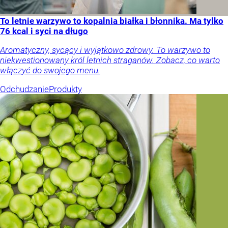
To letnie warzywo to kopalnia białka i błonnika. Ma tylko
76 kcal i syci na długo
Aromatyczny, sycący i wyjątkowo zdrowy. To warzywo to
niekwestionowany król letnich straganów. Zobacz, co warto
włączyć do swojego menu.
Odchudzanie
Produkty