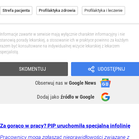
Strefa pacjenta
Profilaktyka zdrowia
Profilaktyka i leczenie
Informacje zawarte w serwisie mają wyłącznie charakter informacyjny i nie
stanowią porady lekarskiej, a stosowanie ich w praktyce powinno za każdym
razem być konsultowane na indywidualnej wizycie lekarskiej z lekarzem
specjalistą.
SKOMENTUJ
UDOSTĘPNIJ
Obserwuj nas
w
Google News
Dodaj jako
źródło w Google
Za gorąco w pracy? PIP uruchomiła specjalną infolinię
Pracownicy mogą zgłaszać nieprawidłowości związane z