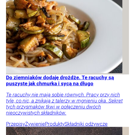
Do ziemniaków dodaję drożdże. Te racuchy są
puszyste jak chmurka i sycą na długo
Te racuchy nie mają sobie równych. Pracy przy nich
tyle, co nic, a znikają z talerzy w mgnieniu oka. Sekret
tych przysmaków tkwi w połączeniu dwóch
nieoczywistych składników.
Przepisy
Żywienie
Produkty
Składniki odżywcze