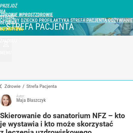
PRZEJDŹ
NA
ZDROWIE WPROST
STRONĘ
CHOROBY
DZIECKO
PROFILAKTYKA
STREFA PACJENTA
ODŻYWIANIE
GŁÓWNĄ
STREFA PACJENTA
WPROST.PL
UBSKRYBUJ
ZALOGUJ
MENU
Zdrowie
/
Strefa Pacjenta
Autor:
Maja Błaszczyk
Skierowanie do sanatorium NFZ – kto
je wystawia i kto może skorzystać
z leczenia uzdrowiskowego