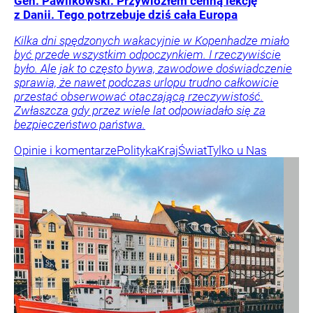
Gen. Pawlikowski: Przywiozłem cenną lekcję
z Danii. Tego potrzebuje dziś cała Europa
Kilka dni spędzonych wakacyjnie w Kopenhadze miało
być przede wszystkim odpoczynkiem. I rzeczywiście
było. Ale jak to często bywa, zawodowe doświadczenie
sprawia, że nawet podczas urlopu trudno całkowicie
przestać obserwować otaczającą rzeczywistość.
Zwłaszcza gdy przez wiele lat odpowiadało się za
bezpieczeństwo państwa.
Opinie i komentarze
Polityka
Kraj
Świat
Tylko u Nas