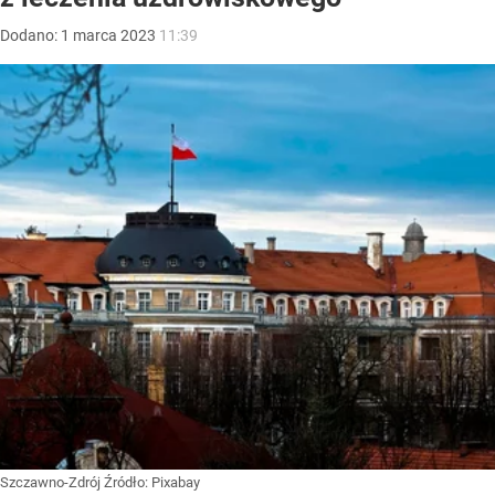
Dodano:
1
marca
2023
11:39
Szczawno-Zdrój
Źródło:
Pixabay