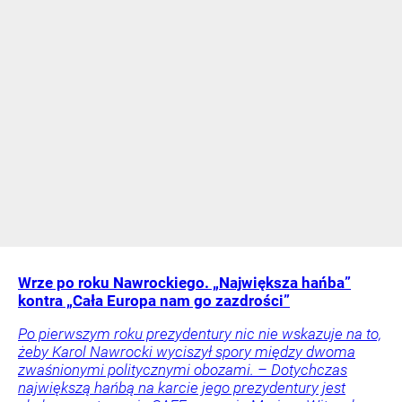
Wrze po roku Nawrockiego. „Największa hańba”
kontra „Cała Europa nam go zazdrości”
Po pierwszym roku prezydentury nic nie wskazuje na to,
żeby Karol Nawrocki wyciszył spory między dwoma
zwaśnionymi politycznymi obozami. – Dotychczas
największą hańbą na karcie jego prezydentury jest