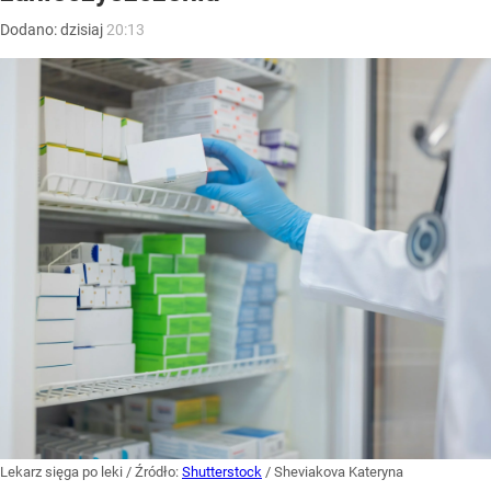
Dodano:
dzisiaj
20:13
Lekarz sięga po leki
/ Źródło:
Shutterstock
/
Sheviakova Kateryna