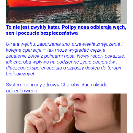
To nie jest zwykły katar. Polipy nosa odbierają węch,
sen i poczucie bezpieczeństwa
Utrata węchu, zaburzenia snu, przewlekłe zmęczenie i
kolejne operacje – tak może wyglądać ciężkie
zapalenie zatok z polipami nosa. Nowy raport pokazuje,
jak choroba wpływa na codzienne życie pacjentów i
dlaczego eksperci apelują o szybszy dostęp do terapii
biologicznych.
System ochrony zdrowia
Choroby płuc i układu
oddechowego