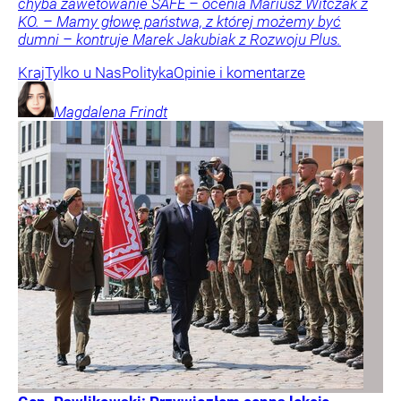
chyba zawetowanie SAFE – ocenia Mariusz Witczak z
KO. – Mamy głowę państwa, z której możemy być
dumni – kontruje Marek Jakubiak z Rozwoju Plus.
Kraj
Tylko u Nas
Polityka
Opinie i komentarze
Magdalena
Frindt