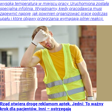
wysoką temperaturą w miejscu pracy. Uruchomiona została
specjalna infolinia. Wyjaśniamy, kiedy pracodawca musi
zapewnić napoje, jak powinien organizować pracę podczas
upału i które objawy przegrzania wymagają pilnej reakcji.
Rząd otwiera drogę reklamom aptek. Jedni: To ważny
krok dla pacjentów. Inni – ostrzegają