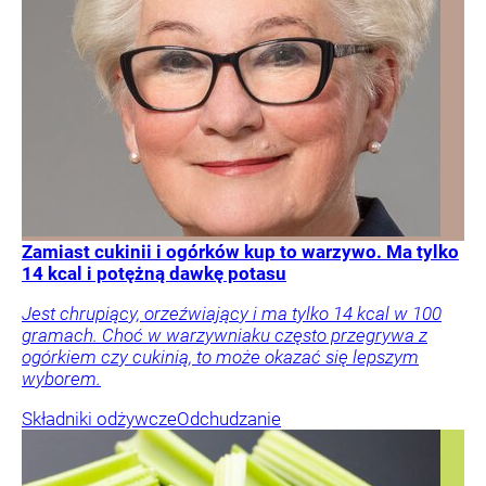
Zamiast cukinii i ogórków kup to warzywo. Ma tylko
14 kcal i potężną dawkę potasu
Jest chrupiący, orzeźwiający i ma tylko 14 kcal w 100
gramach. Choć w warzywniaku często przegrywa z
ogórkiem czy cukinią, to może okazać się lepszym
wyborem.
Składniki odżywcze
Odchudzanie