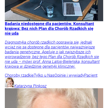
Badania niedostępne dla pacjentów. Konsultant
krajowa: Bez nich Plan dla Chorób Rzadkich się
nie uda
Diagnostyka chorób rzadkich poprawia się, jednak
wciąż nie są dostępne dla pacjentów najważniejsze
badania genetyczne. Apeluję o jak najszybsze ich
wprowadzenie, bez tego Plan dla Chorób Rzadkich się
nie uda – mówi prof. Anna Latos-Bieleńska, konsultant
krajowa w dziedzinie genetyki klinicznej.
Choroby rzadkie
Tylko u Nas
Opinie i wywiady
Pacjent
Katarzyna
Pinkosz