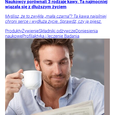
Naukowcy porównali 3 rodzaje kawy. Ta najmocniej
wiązała się z dłuższym życiem
Myślisz, że to zwykła „mała czarna”? Ta kawa najsilniej
chroni serce i wydłuża życie. Sprawdź, czy ją pijesz.
Produkty
Żywienie
Składniki odżywcze
Doniesienia
naukowe
Profilaktyka i leczenie
Badania