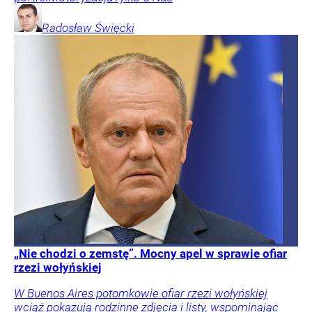
Radosław
Święcki
„Nie chodzi o zemstę”. Mocny apel w sprawie ofiar
rzezi wołyńskiej
W Buenos Aires potomkowie ofiar rzezi wołyńskiej
wciąż pokazują rodzinne zdjęcia i listy, wspominając