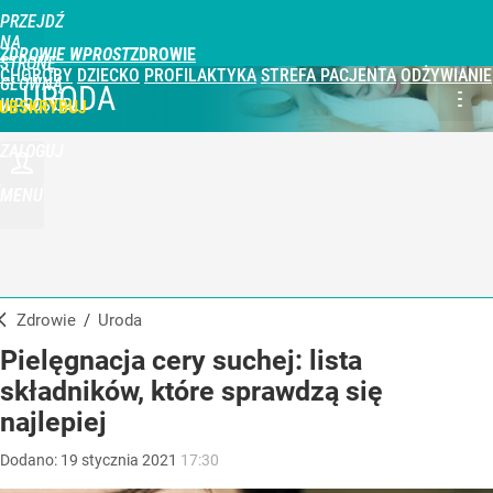
PRZEJDŹ
NA
ZDROWIE WPROST
STRONĘ
CHOROBY
DZIECKO
PROFILAKTYKA
STREFA PACJENTA
ODŻYWIANIE
GŁÓWNĄ
URODA
WPROST.PL
UBSKRYBUJ
ZALOGUJ
MENU
Zdrowie
/
Uroda
Pielęgnacja cery suchej: lista
składników, które sprawdzą się
najlepiej
Dodano:
19
stycznia
2021
17:30