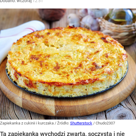
Dodano:
wczoraj
12:51
Zapiekanka z cukinii i kurczaka
/ Źródło:
Shutterstock
/
Chudo2307
Ta zapiekanka wychodzi zwarta, soczysta i nie