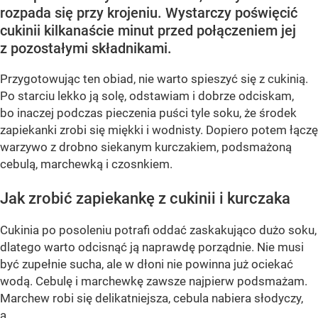
rozpada się przy krojeniu. Wystarczy poświęcić
cukinii kilkanaście minut przed połączeniem jej
z pozostałymi składnikami.
Przygotowując ten obiad, nie warto spieszyć się z cukinią.
Po starciu lekko ją solę, odstawiam i dobrze odciskam,
bo inaczej podczas pieczenia puści tyle soku, że środek
zapiekanki zrobi się miękki i wodnisty. Dopiero potem łączę
warzywo z drobno siekanym kurczakiem, podsmażoną
cebulą, marchewką i czosnkiem.
Jak zrobić zapiekankę z cukinii i kurczaka
Cukinia po posoleniu potrafi oddać zaskakująco dużo soku,
dlatego warto odcisnąć ją naprawdę porządnie. Nie musi
być zupełnie sucha, ale w dłoni nie powinna już ociekać
wodą. Cebulę i marchewkę zawsze najpierw podsmażam.
Marchew robi się delikatniejsza, cebula nabiera słodyczy,
a...