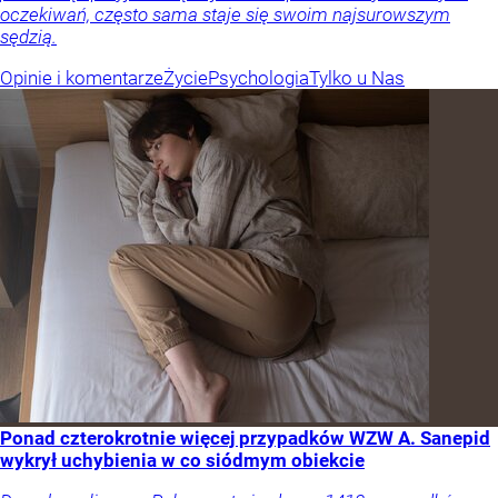
oczekiwań, często sama staje się swoim najsurowszym
sędzią.
Opinie i komentarze
Życie
Psychologia
Tylko u Nas
Ponad czterokrotnie więcej przypadków WZW A. Sanepid
wykrył uchybienia w co siódmym obiekcie