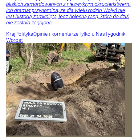
bliskich zamordowanych z niezwykłym okrucieństwem.
Ich dramat przypomina, że dla wielu rodzin Wołyń nie
jest historią zamkniętą, lecz bolesną raną, która do dziś
nie została zagojona.
Kraj
Polityka
Opinie i komentarze
Tylko u Nas
Tygodnik
Wprost