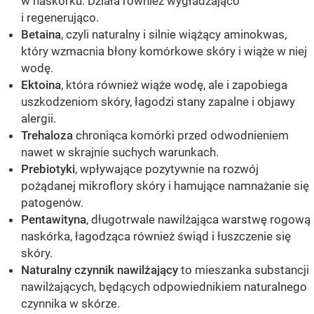
w naskórku. Działa również wygładzająco
i regenerująco.
Betaina
, czyli naturalny i silnie wiążący aminokwas,
który wzmacnia błony komórkowe skóry i wiąże w niej
wodę.
Ektoina
, która również wiąże wodę, ale i zapobiega
uszkodzeniom skóry, łagodzi stany zapalne i objawy
alergii.
Trehaloza
chroniąca komórki przed odwodnieniem
nawet w skrajnie suchych warunkach.
Prebiotyki
, wpływające pozytywnie na rozwój
pożądanej mikroflory skóry i hamujące namnażanie się
patogenów.
Pentawityna
, długotrwale nawilżająca warstwę rogową
naskórka, łagodząca również świąd i łuszczenie się
skóry.
Naturalny czynnik nawilżający
to mieszanka substancji
nawilżających, będących odpowiednikiem naturalnego
czynnika w skórze.