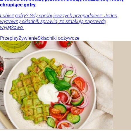
chrupiące gofry
Lubisz gofry? Gdy spróbujesz tych przepadniesz. Jeden
wytrawny składnik sprawia, że smakują naprawdę
wyjątkowo.
Przepisy
Żywienie
Składniki odżywcze