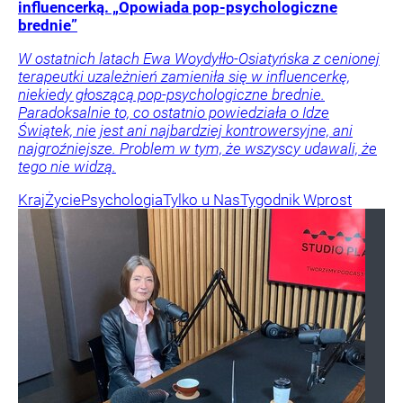
influencerką. „Opowiada pop-psychologiczne
brednie”
W ostatnich latach Ewa Woydyłło-Osiatyńska z cenionej
terapeutki uzależnień zamieniła się w influencerkę,
niekiedy głoszącą pop-psychologiczne brednie.
Paradoksalnie to, co ostatnio powiedziała o Idze
Świątek, nie jest ani najbardziej kontrowersyjne, ani
najgroźniejsze. Problem w tym, że wszyscy udawali, że
tego nie widzą.
Kraj
Życie
Psychologia
Tylko u Nas
Tygodnik Wprost