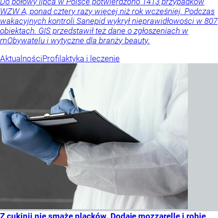
Do połowy lipca w Polsce potwierdzono 1413 przypadków
WZW A, ponad cztery razy więcej niż rok wcześniej. Podczas
wakacyjnych kontroli Sanepid wykrył nieprawidłowości w 807
obiektach. GIS przedstawił też dane o zgłoszeniach w
mObywatelu i wytyczne dla branży beauty.
Aktualności
Profilaktyka i leczenie
Z cukinii nie smażę placków. Dodaję mozzarellę i robię