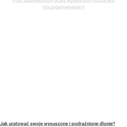
Post udostępniony przez Agnieszka Pocztarska
(@czytamyetykiety)
Jak uratować swoje wysuszone i podrażnione dłonie?