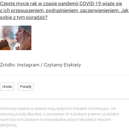
Częste mycie rąk w czasie pandemii COVID-19 wiąże się
z ich przesuszeniem, podrażnieniem, zaczerwienieniem. Jak
sobie z tym poradzić?
Źródło:
Instagram
/
Czytamy Etykiety
Uroda
Porady
Informacje zawarte w serwisie mają wyłącznie charakter informacyjny i nie
stanowią porady lekarskiej, a stosowanie ich w praktyce powinno za każdym
razem być konsultowane na indywidualnej wizycie lekarskiej z lekarzem
specjalistą.