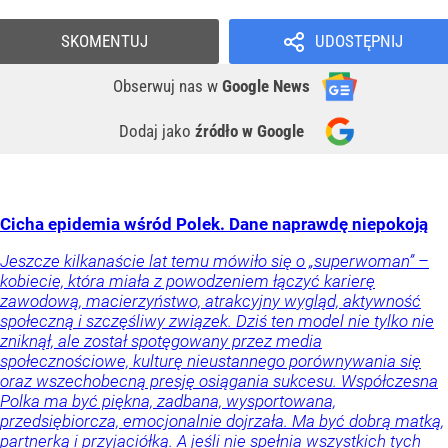
SKOMENTUJ
UDOSTĘPNIJ
Obserwuj nas
w
Google News
Dodaj jako
źródło w Google
Cicha epidemia wśród Polek. Dane naprawdę niepokoją
Jeszcze kilkanaście lat temu mówiło się o „superwoman” –
kobiecie, która miała z powodzeniem łączyć karierę
zawodową, macierzyństwo, atrakcyjny wygląd, aktywność
społeczną i szczęśliwy związek. Dziś ten model nie tylko nie
zniknął, ale został spotęgowany przez media
społecznościowe, kulturę nieustannego porównywania się
oraz wszechobecną presję osiągania sukcesu. Współczesna
Polka ma być piękna, zadbana, wysportowana,
przedsiębiorcza, emocjonalnie dojrzała. Ma być dobrą matką,
partnerką i przyjaciółką. A jeśli nie spełnia wszystkich tych