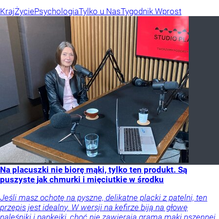
Kraj
Życie
Psychologia
Tylko u Nas
Tygodnik Wprost
Na placuszki nie biorę mąki, tylko ten produkt. Są
puszyste jak chmurki i mięciutkie w środku
Jeśli masz ochotę na pyszne, delikatne placki z patelni, ten
przepis jest idealny. W wersji na kefirze biją na głowę
naleśniki i pankejki, choć nie zawierają grama mąki pszennej.