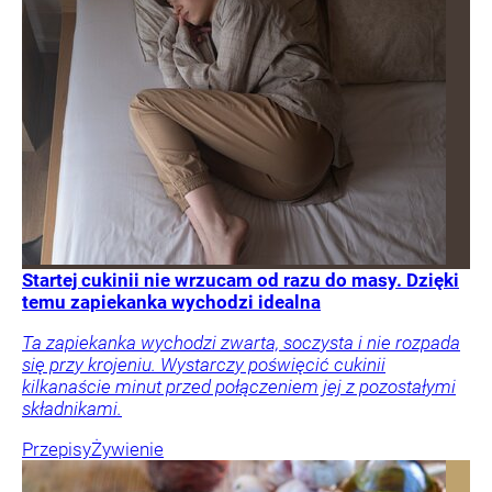
Startej cukinii nie wrzucam od razu do masy. Dzięki
temu zapiekanka wychodzi idealna
Ta zapiekanka wychodzi zwarta, soczysta i nie rozpada
się przy krojeniu. Wystarczy poświęcić cukinii
kilkanaście minut przed połączeniem jej z pozostałymi
składnikami.
Przepisy
Żywienie