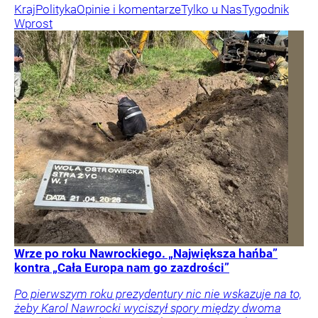
Kraj
Polityka
Opinie i komentarze
Tylko u Nas
Tygodnik
Wprost
Wrze po roku Nawrockiego. „Największa hańba”
kontra „Cała Europa nam go zazdrości”
Po pierwszym roku prezydentury nic nie wskazuje na to,
żeby Karol Nawrocki wyciszył spory między dwoma