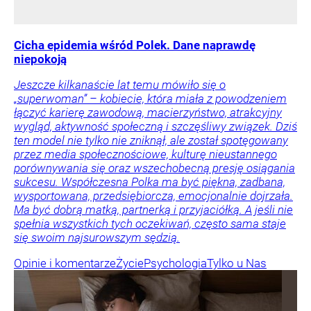
Cicha epidemia wśród Polek. Dane naprawdę
niepokoją
Jeszcze kilkanaście lat temu mówiło się o
„superwoman” – kobiecie, która miała z powodzeniem
łączyć karierę zawodową, macierzyństwo, atrakcyjny
wygląd, aktywność społeczną i szczęśliwy związek. Dziś
ten model nie tylko nie zniknął, ale został spotęgowany
przez media społecznościowe, kulturę nieustannego
porównywania się oraz wszechobecną presję osiągania
sukcesu. Współczesna Polka ma być piękna, zadbana,
wysportowana, przedsiębiorcza, emocjonalnie dojrzała.
Ma być dobrą matką, partnerką i przyjaciółką. A jeśli nie
spełnia wszystkich tych oczekiwań, często sama staje
się swoim najsurowszym sędzią.
Opinie i komentarze
Życie
Psychologia
Tylko u Nas