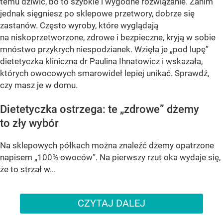
temu dziwić, bo to szybkie i wygodne rozwiązanie. Zanim
jednak sięgniesz po sklepowe przetwory, dobrze się
zastanów. Często wyroby, które wyglądają
na niskoprzetworzone, zdrowe i bezpieczne, kryją w sobie
mnóstwo przykrych niespodzianek. Wzięła je „pod lupę”
dietetyczka kliniczna dr Paulina Ihnatowicz i wskazała,
których owocowych smarowideł lepiej unikać. Sprawdź,
czy masz je w domu.
Dietetyczka ostrzega: te „zdrowe” dżemy
to zły wybór
Na sklepowych półkach można znaleźć dżemy opatrzone
napisem „100% owoców”. Na pierwszy rzut oka wydaje się,
że to strzał w...
CZYTAJ DALEJ