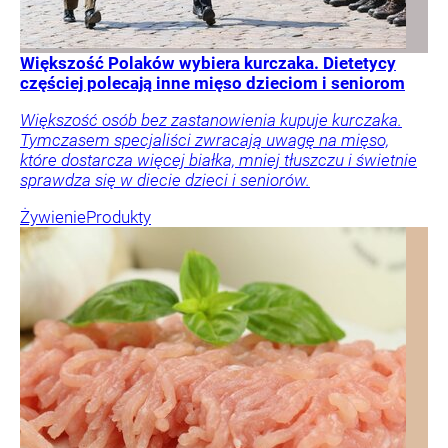
Większość Polaków wybiera kurczaka. Dietetycy
częściej polecają inne mięso dzieciom i seniorom
Większość osób bez zastanowienia kupuje kurczaka.
Tymczasem specjaliści zwracają uwagę na mięso,
które dostarcza więcej białka, mniej tłuszczu i świetnie
sprawdza się w diecie dzieci i seniorów.
Żywienie
Produkty