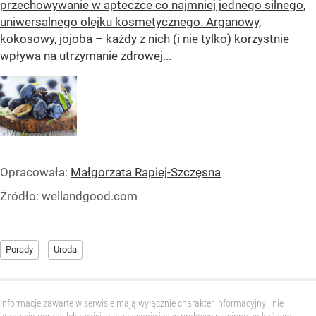
przechowywanie w apteczce co najmniej jednego silnego,
uniwersalnego olejku kosmetycznego. Arganowy,
kokosowy, jojoba – każdy z nich (i nie tylko) korzystnie
wpływa na utrzymanie zdrowej...
Opracowała:
Małgorzata Rapiej-Szczęsna
Źródło:
wellandgood.com
Porady
Uroda
Informacje zawarte w serwisie mają wyłącznie charakter informacyjny i nie