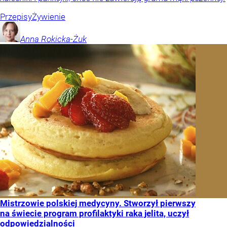
Przepisy
Żywienie
Anna
Rokicka-Żuk
Mistrzowie polskiej medycyny. Stworzył pierwszy
na świecie program profilaktyki raka jelita, uczył
odpowiedzialności