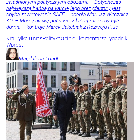
zwaśnionymi politycznymi obozami. – Dotychczas
największą hańbą na karcie jego prezydentury jest
chyba zawetowanie SAFE – ocenia Mariusz Witczak z
KO. – Mamy głowę państwa, z której możemy być
dumni – kontruje Marek Jakubiak z Rozwoju Plus.
Kraj
Tylko u Nas
Polityka
Opinie i komentarze
Tygodnik
Wprost
Magdalena
Frindt