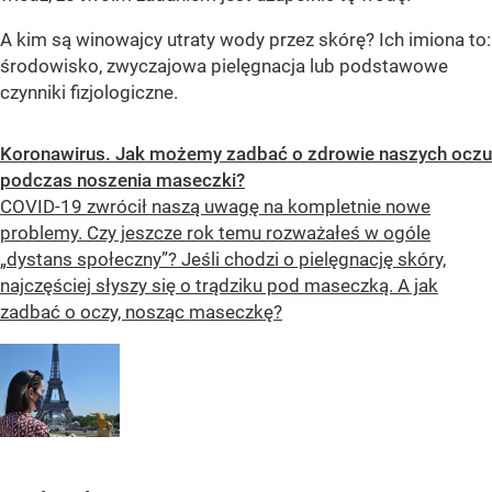
A kim są winowajcy utraty wody przez skórę? Ich imiona to:
środowisko, zwyczajowa pielęgnacja lub podstawowe
czynniki fizjologiczne.
Koronawirus. Jak możemy zadbać o zdrowie naszych oczu
podczas noszenia maseczki?
COVID-19 zwrócił naszą uwagę na kompletnie nowe
problemy. Czy jeszcze rok temu rozważałeś w ogóle
„dystans społeczny”? Jeśli chodzi o pielęgnację skóry,
najczęściej słyszy się o trądziku pod maseczką. A jak
zadbać o oczy, nosząc maseczkę?