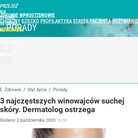
PRZEJDŹ
NA
ZDROWIE WPROST
STRONĘ
CHOROBY
DZIECKO
PROFILAKTYKA
STREFA PACJENTA
ODŻYWIANIE
GŁÓWNĄ
PORADY
WPROST.PL
UBSKRYBUJ
ZALOGUJ
MENU
Zdrowie
/
Styl życia
/
Porady
3 najczęstszych winowajców suchej
skóry. Dermatolog ostrzega
Dodano:
2
października
2020
19:30