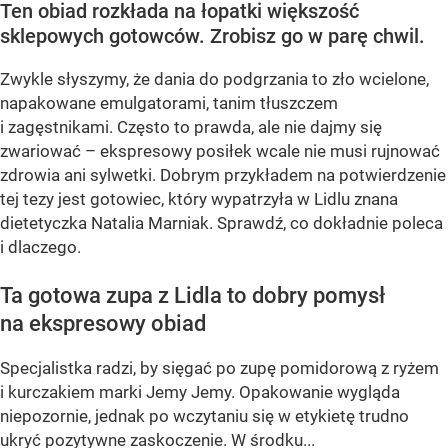
Ten obiad rozkłada na łopatki większość
sklepowych gotowców. Zrobisz go w parę chwil.
Zwykle słyszymy, że dania do podgrzania to zło wcielone,
napakowane emulgatorami, tanim tłuszczem
i zagęstnikami. Często to prawda, ale nie dajmy się
zwariować – ekspresowy posiłek wcale nie musi rujnować
zdrowia ani sylwetki. Dobrym przykładem na potwierdzenie
tej tezy jest gotowiec, który wypatrzyła w Lidlu znana
dietetyczka Natalia Marniak. Sprawdź, co dokładnie poleca
i dlaczego.
Ta gotowa zupa z Lidla to dobry pomysł
na ekspresowy obiad
Specjalistka radzi, by sięgać po zupę pomidorową z ryżem
i kurczakiem marki Jemy Jemy. Opakowanie wygląda
niepozornie, jednak po wczytaniu się w etykietę trudno
ukryć pozytywne zaskoczenie. W środku...