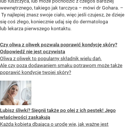
lub łuszczyca, lub może pochodzić z czegoś bardziej
wewnętrznego, takiego jak tarczyca – mówi dr Gohara. –
Ty najlepiej znasz swoje ciało, więc jeśli czujesz, że dzieje
się coś złego, koniecznie udaj się do dermatologa
lub lekarza pierwszego kontaktu.
Czy oliwa z oliwek pozwala poprawić kondycję skóry?
Odpowiedź nie jest oczywista
Oliwa z oliwek to popularny składnik wielu dań.
Ale czy poza dodawaniem smaku potrawom może także
poprawić kondycję twojej skóry?
Lubisz śliwki? Sięgnij także po olej z ich pestek! Jego
właściwości zaskakują
Każda kobieta dbająca o urodę wie, jak ważne jest