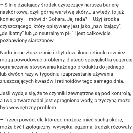
– Silnie działający środek czyszczący narusza barierę
naskórkową, czyli górną warstwę skóry... a wtedy, to już
koniec gry – mówi dr Gohara. Jej rada? – Użyj środka
czyszczącego, który opisywany jest jako „nawilżający”,
„delikatny” lub „o neutralnym pH” i jest całkowicie
pozbawiony siarczanów.
Nadmierne złuszczanie i zbyt duża ilość retinolu również
mogą powodować problemy, dlatego specjalistka sugeruje
ograniczenie stosowania każdego produktu do jednego
lub dwóch razy w tygodniu i zaprzestanie używania
złuszczających kwasów i retinoidów tego samego dnia.
Jeśli wydaje się, że te czynniki zewnętrzne są pod kontrolą,
a twoja twarz nadal jest spragniona wody, przyczyną może
być wewnętrzny problem.
– Trzeci powód, dla którego możesz mieć suchą skórę,
może być fizjologiczny: wysypka, egzema, trądzik różowaty