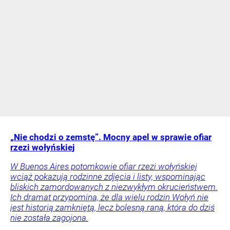
„Nie chodzi o zemstę”. Mocny apel w sprawie ofiar
rzezi wołyńskiej
W Buenos Aires potomkowie ofiar rzezi wołyńskiej
wciąż pokazują rodzinne zdjęcia i listy, wspominając
bliskich zamordowanych z niezwykłym okrucieństwem.
Ich dramat przypomina, że dla wielu rodzin Wołyń nie
jest historią zamkniętą, lecz bolesną raną, która do dziś
nie została zagojona.