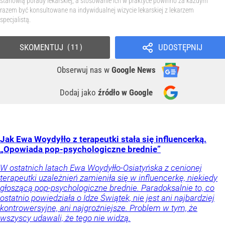
stanowią porady lekarskiej, a stosowanie ich w praktyce powinno za każdym
razem być konsultowane na indywidualnej wizycie lekarskiej z lekarzem
specjalistą.
SKOMENTUJ
UDOSTĘPNIJ
11
Obserwuj nas
w
Google News
Dodaj jako
źródło w Google
Jak Ewa Woydyłło z terapeutki stała się influencerką.
„Opowiada pop-psychologiczne brednie”
W ostatnich latach Ewa Woydyłło-Osiatyńska z cenionej
terapeutki uzależnień zamieniła się w influencerkę, niekiedy
głoszącą pop-psychologiczne brednie. Paradoksalnie to, co
ostatnio powiedziała o Idze Świątek, nie jest ani najbardziej
kontrowersyjne, ani najgroźniejsze. Problem w tym, że
wszyscy udawali, że tego nie widzą.