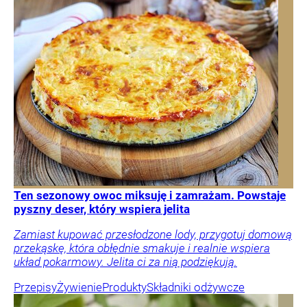
Ten sezonowy owoc miksuję i zamrażam. Powstaje
pyszny deser, który wspiera jelita
Zamiast kupować przesłodzone lody, przygotuj domową
przekąskę, która obłędnie smakuje i realnie wspiera
układ pokarmowy. Jelita ci za nią podziękują.
Przepisy
Żywienie
Produkty
Składniki odżywcze