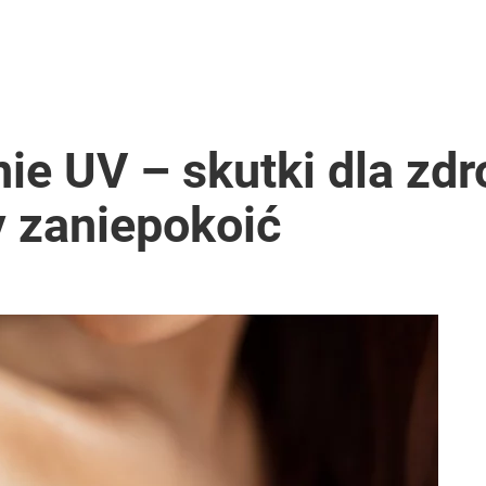
e UV – skutki dla zdro
y zaniepokoić