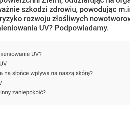
 powierzchni Ziemi, oddziałując na or
żnie szkodzi zdrowiu, powodując m.in
 ryzyko rozwoju złośliwych nowotworo
mieniowania UV? Podpowiadamy.
mieniowanie UV?
 UV
a na słońce wpływa na naszą skórę?
V
inny zaniepokoić?