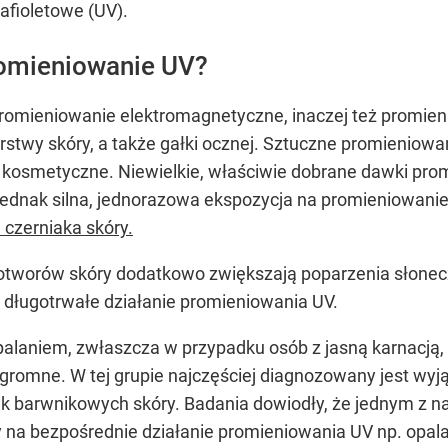
afioletowe (UV).
romieniowanie UV?
omieniowanie elektromagnetyczne, inaczej też promienio
twy skóry, a także gałki ocznej. Sztuczne promieniowa
 kosmetyczne. Niewielkie, właściwie dobrane dawki pr
ednak silna, jednorazowa ekspozycja na promieniowanie
 czerniaka skóry.
worów skóry dodatkowo zwiększają poparzenia słoneczn
 długotrwałe działanie promieniowania UV.
aniem, zwłaszcza w przypadku osób z jasną karnacją, u
ogromne. W tej grupie najczęściej diagnozowany jest wy
órek barwnikowych skóry. Badania dowiodły, że jednym z 
 na bezpośrednie działanie promieniowania UV np. opalan