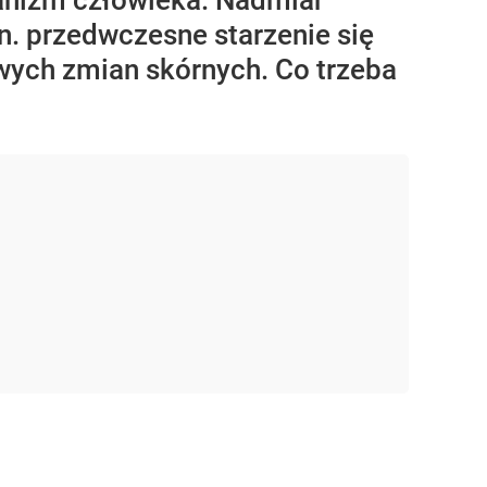
ganizm człowieka. Nadmiar
. przedwczesne starzenie się
wych zmian skórnych. Co trzeba