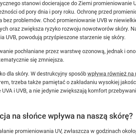
cznego stanowi docierające do Ziemi promieniowanie U
żności od pory dnia i pory roku. Ochronę przed promie
 bez problemów. Choć promieniowanie UVB w niewielkiej 
ych oraz zwiększa ryzyko rozwoju nowotworów skóry. Na
 UVB, powodują przyśpieszone starzenie się skóry.
wanie pochłaniane przez warstwę ozonową, jednak i o
ematycznie się zmniejsza.
lko dla skóry. W destrukcyjny sposób
wpływa również na 
em, trzeba także pamiętać o zakładaniu wysokiej jakośc
 UVA i UVB, a nie jedynie zwiększają komfort przebywan
ja na słońce wpływa na naszą skórę?
iałanie promieniowania UV, zwłaszcza w godzinach okoł