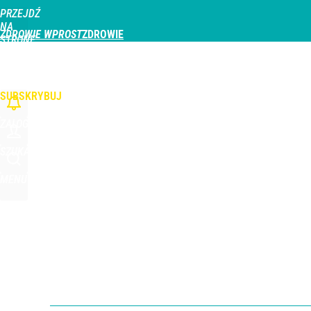
PRZEJDŹ
Udostępnij
0
Skomentuj
NA
ZDROWIE WPROST
STRONĘ
GŁÓWNĄ
CHOROBY
DZIECKO
PROFILAKTYKA
STREFA PACJENTA
ODŻYWIAN
WPROST.PL
SUBSKRYBUJ
ZALOGUJ
SZUKAJ
MENU