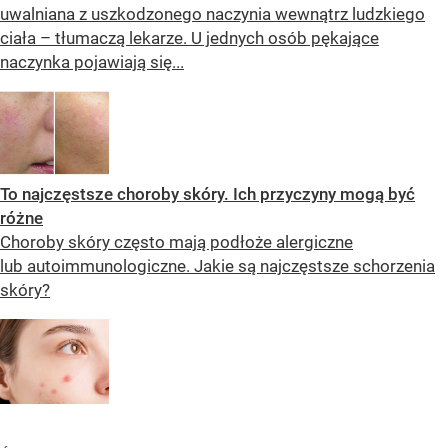
uwalniana z uszkodzonego naczynia wewnątrz ludzkiego
ciała – tłumaczą lekarze. U jednych osób pękające
naczynka pojawiają się...
To najczęstsze choroby skóry. Ich przyczyny mogą być
różne
Choroby skóry często mają podłoże alergiczne
lub autoimmunologiczne. Jakie są najczęstsze schorzenia
skóry?