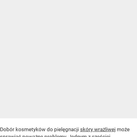
Dobór kosmetyków do pielęgnacji
skóry wrażliwej
może
sprawiać poważne problemy. Jednym z częściej