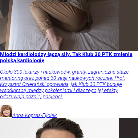
Młodzi kardiolodzy łączą siły. Tak Klub 30 PTK zmienia
polską kardiologię
Około 300 lekarzy i naukowców, granty, zagraniczne staże,
mentoring oraz ponad 30 sesji naukowych rocznie. Prof.
Krzysztof Ozierański opowiada, jak Klub 30 PTK buduje
współpracę między pokoleniami i dlaczego jej efekty
odczuwają później pacjenci.
Anna
Kopras-Fijołek