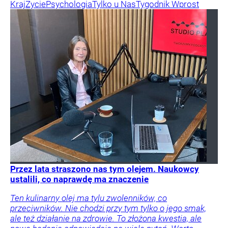
Kraj
Życie
Psychologia
Tylko u Nas
Tygodnik Wprost
Przez lata straszono nas tym olejem. Naukowcy
ustalili, co naprawdę ma znaczenie
Ten kulinarny olej ma tylu zwolenników, co
przeciwników. Nie chodzi przy tym tylko o jego smak,
ale też działanie na zdrowie. To złożona kwestia, ale