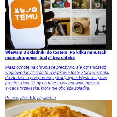
Wlewam 3 składniki do tostera. Po kilku minutach
mam chrupiące „tosty” bez chleba
Masz ochotę na chrupiące pieczywo, ale ograniczasz
węglowodany? Zrób te wyjątkowe tosty, które w smaku
do złudzenia przypominają tradycyjne. Wystarczą trzy
proste składniki, by na talerzu wylądowała pyszna,
sycąca przekąska, która nie obciąża żołądka.
Przepisy
Produkty
Żywienie