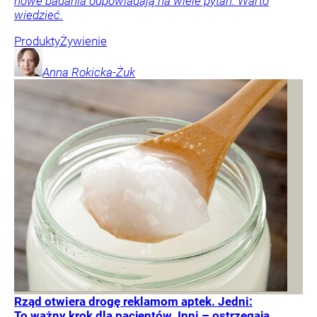
nowe badania odpowiadają na wiele pytań. Warto
wiedzieć.
Produkty
Żywienie
Anna
Rokicka-Żuk
Rząd otwiera drogę reklamom aptek. Jedni:
To ważny krok dla pacjentów. Inni – ostrzegają