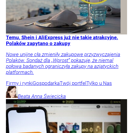
Temu, Shein i AliExpress już nie takie atrakcyjne.
Polaków zapytano o zakupy
Nowe unijne cła zmieniły zakupowe przyzwyczajenia
Polaków. Sondaż dla „Wprost” pokazuje, że niemal
połowa badanych ograniczyła zakupy na azjatyckich
platformach.
Firmy i rynki
Gospodarka
Twój portfel
Tylko u Nas
Beata Anna
Święcicka