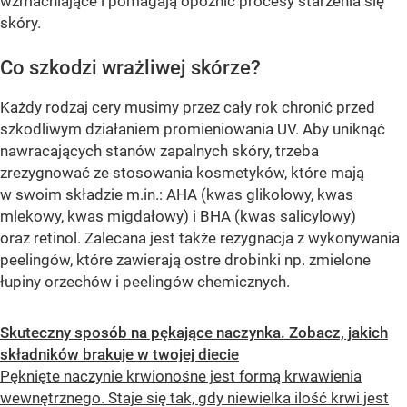
wzmacniające i pomagają opóźnić procesy starzenia się
skóry.
Co szkodzi wrażliwej skórze?
Każdy rodzaj cery musimy przez cały rok chronić przed
szkodliwym działaniem promieniowania UV. Aby uniknąć
nawracających stanów zapalnych skóry, trzeba
zrezygnować ze stosowania kosmetyków, które mają
w swoim składzie m.in.: AHA (kwas glikolowy, kwas
mlekowy, kwas migdałowy) i BHA (kwas salicylowy)
oraz retinol. Zalecana jest także rezygnacja z wykonywania
peelingów, które zawierają ostre drobinki np. zmielone
łupiny orzechów i peelingów chemicznych.
Skuteczny sposób na pękające naczynka. Zobacz, jakich
składników brakuje w twojej diecie
Pęknięte naczynie krwionośne jest formą krwawienia
wewnętrznego. Staje się tak, gdy niewielka ilość krwi jest