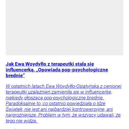
Jak Ewa Woydyłło z terapeutki stała się
influencerką. „Opowiada pop-psychologiczne
brednie”
W ostatnich latach Ewa Woydyłło-Osiatyńska z cenionej
terapeutki uzależnień zamieniła się w influencerkę,
niekiedy głoszącą pop-psychologiczne brednie.
Paradoksalnie to, co ostatnio powiedziała o Idze
Świątek, nie jest ani najbardziej kontrowersyjne, ani
najgroźniejsze. Problem w tym, że wszyscy udawali, że
tego nie widzą.