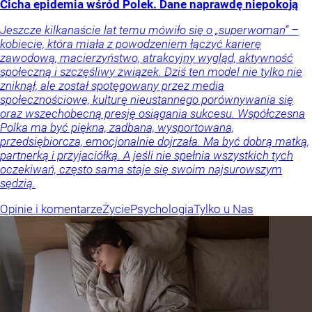
Cicha epidemia wśród Polek. Dane naprawdę niepokoją
Jeszcze kilkanaście lat temu mówiło się o „superwoman” –
kobiecie, która miała z powodzeniem łączyć karierę
zawodową, macierzyństwo, atrakcyjny wygląd, aktywność
społeczną i szczęśliwy związek. Dziś ten model nie tylko nie
zniknął, ale został spotęgowany przez media
społecznościowe, kulturę nieustannego porównywania się
oraz wszechobecną presję osiągania sukcesu. Współczesna
Polka ma być piękna, zadbana, wysportowana,
przedsiębiorcza, emocjonalnie dojrzała. Ma być dobrą matką,
partnerką i przyjaciółką. A jeśli nie spełnia wszystkich tych
oczekiwań, często sama staje się swoim najsurowszym
sędzią.
Opinie i komentarze
Życie
Psychologia
Tylko u Nas