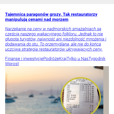
Tajemnica paragonów grozy. Tak restauratorzy
manipulują cenami nad morzem
Narzekanie na ceny w nadmorskich smażalniach są
częścią naszego wakacyjnego folkloru. Jednak to nie
głupota turystów, naiwność ani niezdolność mnożenia i
dodawania do stu. To przemyślana, ale nie do końca
uczciwa strategia restauratorów ukrywających ceny.
Finanse i inwestycje
Podróże
Kraj
Tylko u Nas
Tygodnik
Wprost