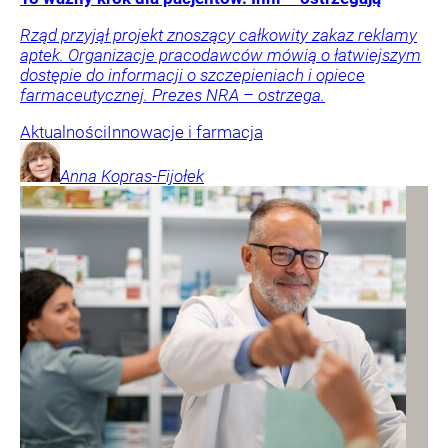
Rząd przyjął projekt znoszący całkowity zakaz reklamy
aptek. Organizacje pracodawców mówią o łatwiejszym
dostępie do informacji o szczepieniach i opiece
farmaceutycznej. Prezes NRA – ostrzega.
Aktualności
Innowacje i farmacja
Anna
Kopras-Fijołek