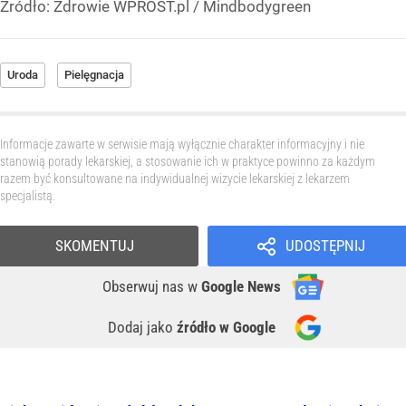
Źródło:
Zdrowie WPROST.pl
/
Mindbodygreen
Uroda
Pielęgnacja
Informacje zawarte w serwisie mają wyłącznie charakter informacyjny i nie
stanowią porady lekarskiej, a stosowanie ich w praktyce powinno za każdym
razem być konsultowane na indywidualnej wizycie lekarskiej z lekarzem
specjalistą.
SKOMENTUJ
UDOSTĘPNIJ
Obserwuj nas
w
Google News
Dodaj jako
źródło w Google