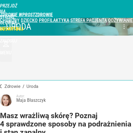
PRZEJDŹ
NA
ZDROWIE WPROST
STRONĘ
CHOROBY
DZIECKO
PROFILAKTYKA
STREFA PACJENTA
ODŻYWIANIE
GŁÓWNĄ
URODA
WPROST.PL
UBSKRYBUJ
ZALOGUJ
MENU
Zdrowie
/
Uroda
Autor:
Maja Błaszczyk
Masz wrażliwą skórę? Poznaj
4 sprawdzone sposoby na podrażnienia
i stan zapalny