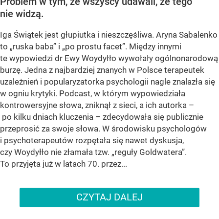
Problem w tym, że wszyscy udawali, że tego
nie widzą.
Iga Świątek jest głupiutka i nieszczęśliwa. Aryna Sabalenko
to „ruska baba” i „po prostu facet”. Między innymi
te wypowiedzi dr Ewy Woydyłło wywołały ogólnonarodową
burzę. Jedna z najbardziej znanych w Polsce terapeutek
uzależnień i popularyzatorka psychologii nagle znalazła się
w ogniu krytyki. Podcast, w którym wypowiedziała
kontrowersyjne słowa, zniknął z sieci, a ich autorka –
po kilku dniach kluczenia – zdecydowała się publicznie
przeprosić za swoje słowa. W środowisku psychologów
i psychoterapeutów rozpętała się nawet dyskusja,
czy Woydyłło nie złamała tzw. „reguły Goldwatera”.
To przyjęta już w latach 70. przez...
CZYTAJ DALEJ