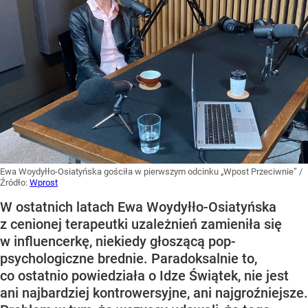
Ewa Woydyłło-Osiatyńska gościła w pierwszym odcinku „Wpost Przeciwnie”
/
Źródło:
Wprost
W ostatnich latach Ewa Woydyłło-Osiatyńska
z cenionej terapeutki uzależnień zamieniła się
w influencerkę, niekiedy głoszącą pop-
psychologiczne brednie. Paradoksalnie to,
co ostatnio powiedziała o Idze Świątek, nie jest
ani najbardziej kontrowersyjne, ani najgroźniejsze.