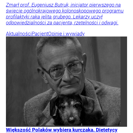
Zmarł prof. Eugeniusz Butruk, inicjator pierwszego na
świecie ogólnokrajowego kolonoskopowego programu
profilaktyki raka jelita grubego. Lekarzy uczył
odpowiedzialności za pacjenta, rzetelności i odwagi.
Aktualności
Pacjent
Opinie i wywiady
Większość Polaków wybiera kurczaka. Dietetycy