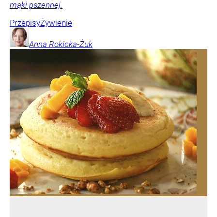
mąki pszennej.
Przepisy
Żywienie
Anna
Rokicka-Żuk