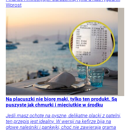
Wprost
Na placuszki nie biorę mąki, tylko ten produkt. Są
puszyste jak chmurki i mięciutkie w środku
Jeśli masz ochotę na pyszne, delikatne placki z patelni,
ten przepis jest idealny. W wersji na kefirze biją na
głowę naleśniki i pankejki, choć nie zawierają grama