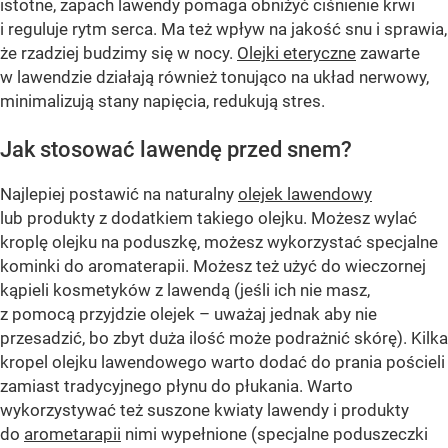
istotne, zapach lawendy pomaga obniżyć ciśnienie krwi
i reguluje rytm serca. Ma też wpływ na jakość snu i sprawia,
że rzadziej budzimy się w nocy.
Olejki eteryczne
zawarte
w lawendzie działają również tonująco na układ nerwowy,
minimalizują stany napięcia, redukują stres.
Jak stosować lawendę przed snem?
Najlepiej postawić na naturalny
olejek lawendowy
lub produkty z dodatkiem takiego olejku. Możesz wylać
kroplę olejku na poduszkę, możesz wykorzystać specjalne
kominki do aromaterapii. Możesz też użyć do wieczornej
kąpieli kosmetyków z lawendą (jeśli ich nie masz,
z pomocą przyjdzie olejek – uważaj jednak aby nie
przesadzić, bo zbyt duża ilość może podrażnić skórę). Kilka
kropel olejku lawendowego warto dodać do prania pościeli
zamiast tradycyjnego płynu do płukania. Warto
wykorzystywać też suszone kwiaty lawendy i produkty
do
arometarapii
nimi wypełnione (specjalne poduszeczki