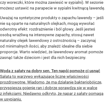
czy woreczki, które można zawiesić w sypialni). W sezonie
możesz ustawić na parapecie w sypialni kwitnącą lawendę.
Uważaj na syntetyczne produkty o zapachu lawendy – jeśli
nie są oparte na naturalnych olejkach, mogą wywołać
odwrotny efekt: rozdrażnienie i ból głowy. Jeśli jesteś
osobą wrażliwą na intensywne zapachy, stosuj nawet
naturalny olejek lawendowy z ostrożnością – zaczynaj
od minimalnych ilości, aby znaleźć idealne dla siebie
proporcje. Warto wiedzieć, że lawendowy aromat pomoże
zasnąć także dzieciom i jest dla nich bezpieczny.
Woda z sałaty na dobry sen. Ten napój pomoże ci usnąć
Sałata to warzywo wykazujące liczne właściwości
prozdrowotne. Wiadomo, że ma działanie bakteriobójcze,
przyspiesza gojenie ran i dobrze sprawdza się w walce
z infekcjami. Niedawno odkryto, że napar z sałaty pomaga
w usypianiu.