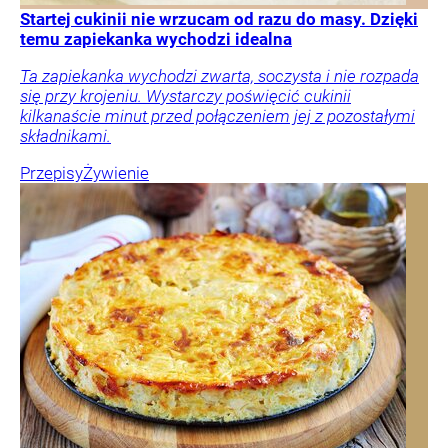
Startej cukinii nie wrzucam od razu do masy. Dzięki
temu zapiekanka wychodzi idealna
Ta zapiekanka wychodzi zwarta, soczysta i nie rozpada
się przy krojeniu. Wystarczy poświęcić cukinii
kilkanaście minut przed połączeniem jej z pozostałymi
składnikami.
Przepisy
Żywienie