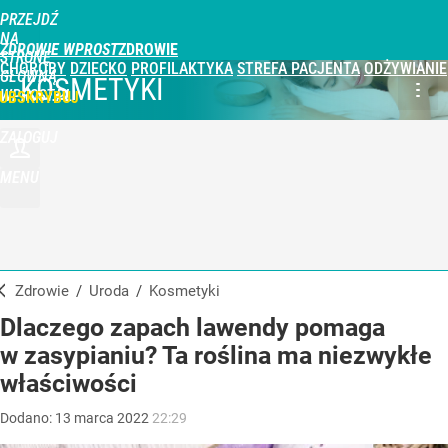
PRZEJDŹ
NA
ZDROWIE WPROST
STRONĘ
CHOROBY
DZIECKO
PROFILAKTYKA
STREFA PACJENTA
ODŻYWIANIE
GŁÓWNĄ
KOSMETYKI
WPROST.PL
UBSKRYBUJ
ZALOGUJ
MENU
Zdrowie
/
Uroda
/
Kosmetyki
Dlaczego zapach lawendy pomaga
w zasypianiu? Ta roślina ma niezwykłe
właściwości
Dodano:
13
marca
2022
22:29