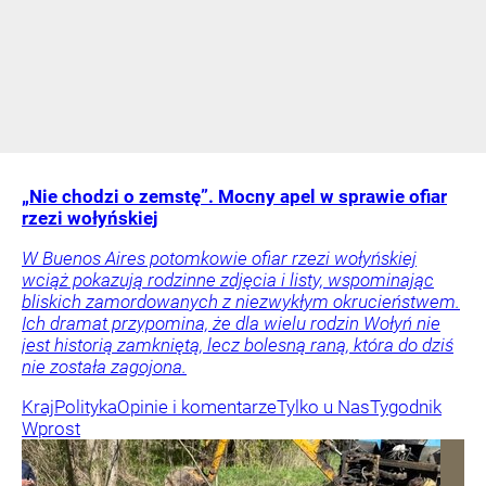
„Nie chodzi o zemstę”. Mocny apel w sprawie ofiar
rzezi wołyńskiej
W Buenos Aires potomkowie ofiar rzezi wołyńskiej
wciąż pokazują rodzinne zdjęcia i listy, wspominając
bliskich zamordowanych z niezwykłym okrucieństwem.
Ich dramat przypomina, że dla wielu rodzin Wołyń nie
jest historią zamkniętą, lecz bolesną raną, która do dziś
nie została zagojona.
Kraj
Polityka
Opinie i komentarze
Tylko u Nas
Tygodnik
Wprost