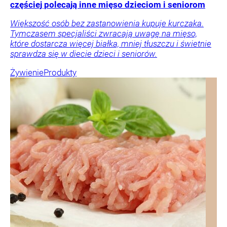
częściej polecają inne mięso dzieciom i seniorom
Większość osób bez zastanowienia kupuje kurczaka.
Tymczasem specjaliści zwracają uwagę na mięso,
które dostarcza więcej białka, mniej tłuszczu i świetnie
sprawdza się w diecie dzieci i seniorów.
Żywienie
Produkty