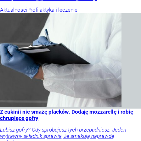
Aktualności
Profilaktyka i leczenie
Z cukinii nie smażę placków. Dodaję mozzarellę i robię
chrupiące gofry
Lubisz gofry? Gdy spróbujesz tych przepadniesz. Jeden
wytrawny składnik sprawia, że smakują naprawdę