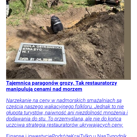
Tajemnica paragonów grozy. Tak restauratorzy
manipulują cenami nad morzem
Narzekanie na ceny w nadmorskich smażalniach są
częścią naszego wakacyjnego folkloru. Jednak to nie
głupota turystów, naiwność ani niezdolność mnożenia i
dodawania do stu. To przemyślana, ale nie do końca
uczciwa strategia restauratorów ukrywających ceny.
Finanse i inwestycje
Podróże
Kraj
Tylko u Nas
Tygodnik