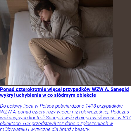
Ponad czterokrotnie więcej przypadków WZW A. Sanepid
wykrył uchybienia w co siódmym obiekcie
Do połowy lipca w Polsce potwierdzono 1413 przypadków
WZW A, ponad cztery razy więcej niż rok wcześniej. Podczas
wakacyjnych kontroli Sanepid wykrył nieprawidłowości w 807
obiektach. GIS przedstawił też dane o zgłoszeniach w
mObywatelu i wytyczne dla branży beauty.