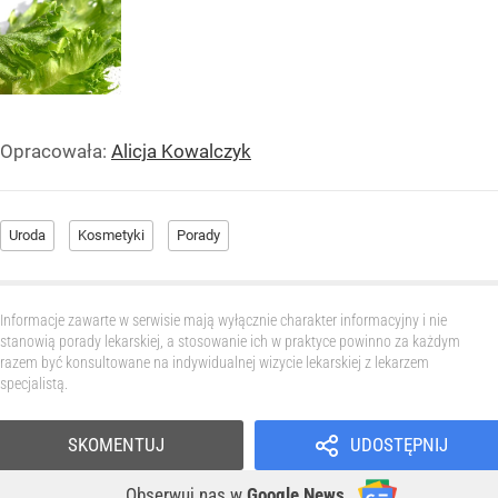
Opracowała:
Alicja Kowalczyk
Uroda
Kosmetyki
Porady
Informacje zawarte w serwisie mają wyłącznie charakter informacyjny i nie
stanowią porady lekarskiej, a stosowanie ich w praktyce powinno za każdym
razem być konsultowane na indywidualnej wizycie lekarskiej z lekarzem
specjalistą.
SKOMENTUJ
UDOSTĘPNIJ
Obserwuj nas
w
Google News