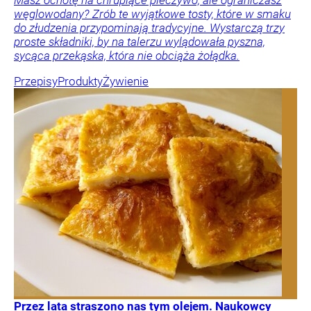
Masz ochotę na chrupiące pieczywo, ale ograniczasz
węglowodany? Zrób te wyjątkowe tosty, które w smaku
do złudzenia przypominają tradycyjne. Wystarczą trzy
proste składniki, by na talerzu wylądowała pyszna,
sycąca przekąska, która nie obciąża żołądka.
Przepisy
Produkty
Żywienie
Przez lata straszono nas tym olejem. Naukowcy