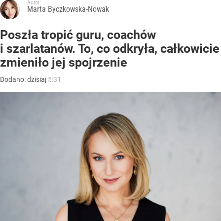
Autor:
Marta Byczkowska-Nowak
Poszła tropić guru, coachów
i szarlatanów. To, co odkryła, całkowicie
zmieniło jej spojrzenie
Dodano:
dzisiaj
5:31