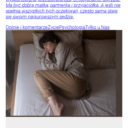
Ma być dobrą matką, partnerką i przyjaciółką. A jeśli nie
spełnia wszystkich tych oczekiwań, często sama staje
się swoim najsurowszym sędzią.
Opinie i komentarze
Życie
Psychologia
Tylko u Nas