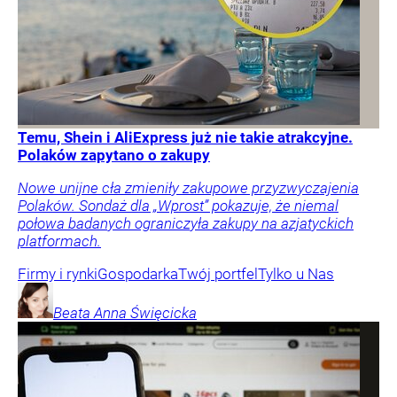
Temu, Shein i AliExpress już nie takie atrakcyjne.
Polaków zapytano o zakupy
Nowe unijne cła zmieniły zakupowe przyzwyczajenia
Polaków. Sondaż dla „Wprost” pokazuje, że niemal
połowa badanych ograniczyła zakupy na azjatyckich
platformach.
Firmy i rynki
Gospodarka
Twój portfel
Tylko u Nas
Beata Anna
Święcicka