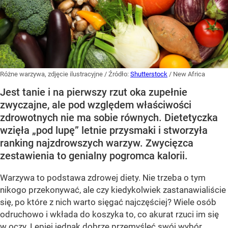
Różne warzywa, zdjęcie ilustracyjne
/ Źródło:
Shutterstock
/
New Africa
Jest tanie i na pierwszy rzut oka zupełnie
zwyczajne, ale pod względem właściwości
zdrowotnych nie ma sobie równych. Dietetyczka
wzięła „pod lupę” letnie przysmaki i stworzyła
ranking najzdrowszych warzyw. Zwycięzca
zestawienia to genialny pogromca kalorii.
Warzywa to podstawa zdrowej diety. Nie trzeba o tym
nikogo przekonywać, ale czy kiedykolwiek zastanawialiście
się, po które z nich warto sięgać najczęściej? Wiele osób
odruchowo i wkłada do koszyka to, co akurat rzuci im się
w oczy. Lepiej jednak dobrze przemyśleć swój wybór.