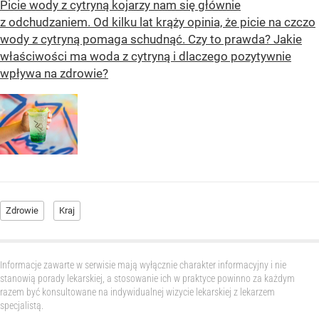
Picie wody z cytryną kojarzy nam się głównie
z odchudzaniem. Od kilku lat krąży opinia, że picie na czczo
wody z cytryną pomaga schudnąć. Czy to prawda? Jakie
właściwości ma woda z cytryną i dlaczego pozytywnie
wpływa na zdrowie?
Zdrowie
Kraj
Informacje zawarte w serwisie mają wyłącznie charakter informacyjny i nie
stanowią porady lekarskiej, a stosowanie ich w praktyce powinno za każdym
razem być konsultowane na indywidualnej wizycie lekarskiej z lekarzem
specjalistą.