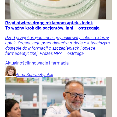
Rząd otwiera drogę reklamom aptek. Jedni:
To ważny krok dla pacjentów. Inni – ostrzegają
Rząd przyjął projekt znoszący całkowity zakaz reklamy
aptek. Organizacje pracodawców mówią o łatwiejszym
dostępie do informacji o szczepieniach i opiece
farmaceutycznej. Prezes NRA – ostrzega.
Aktualności
Innowacje i farmacja
Anna
Kopras-Fijołek