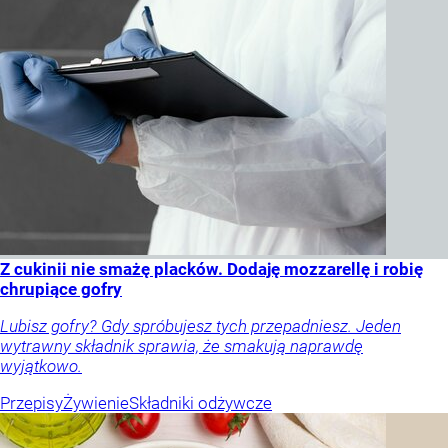
Z cukinii nie smażę placków. Dodaję mozzarellę i robię
chrupiące gofry
Lubisz gofry? Gdy spróbujesz tych przepadniesz. Jeden
wytrawny składnik sprawia, że smakują naprawdę
wyjątkowo.
Przepisy
Żywienie
Składniki odżywcze