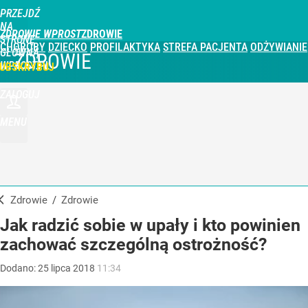
PRZEJDŹ
NA
ZDROWIE WPROST
STRONĘ
CHOROBY
DZIECKO
PROFILAKTYKA
STREFA PACJENTA
ODŻYWIANIE
GŁÓWNĄ
ZDROWIE
WPROST.PL
UBSKRYBUJ
ZALOGUJ
MENU
Zdrowie
/
Zdrowie
Jak radzić sobie w upały i kto powinien
zachować szczególną ostrożność?
Dodano:
25
lipca
2018
11:34