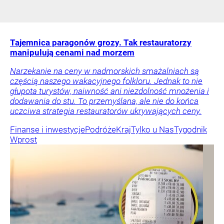
Tajemnica paragonów grozy. Tak restauratorzy
manipulują cenami nad morzem
Narzekanie na ceny w nadmorskich smażalniach są
częścią naszego wakacyjnego folkloru. Jednak to nie
głupota turystów, naiwność ani niezdolność mnożenia i
dodawania do stu. To przemyślana, ale nie do końca
uczciwa strategia restauratorów ukrywających ceny.
Finanse i inwestycje
Podróże
Kraj
Tylko u Nas
Tygodnik
Wprost