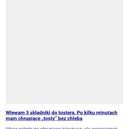
Wlewam 3 składniki do tostera. Po kilku minutach
mam chrupiące „tosty” bez chleba