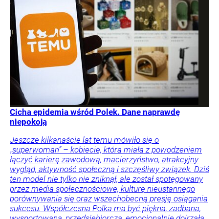
Cicha epidemia wśród Polek. Dane naprawdę
niepokoją
Jeszcze kilkanaście lat temu mówiło się o
„superwoman” – kobiecie, która miała z powodzeniem
łączyć karierę zawodową, macierzyństwo, atrakcyjny
wygląd, aktywność społeczną i szczęśliwy związek. Dziś
ten model nie tylko nie zniknął, ale został spotęgowany
przez media społecznościowe, kulturę nieustannego
porównywania się oraz wszechobecną presję osiągania
sukcesu. Współczesna Polka ma być piękna, zadbana,
wysportowana, przedsiębiorcza, emocjonalnie dojrzała.