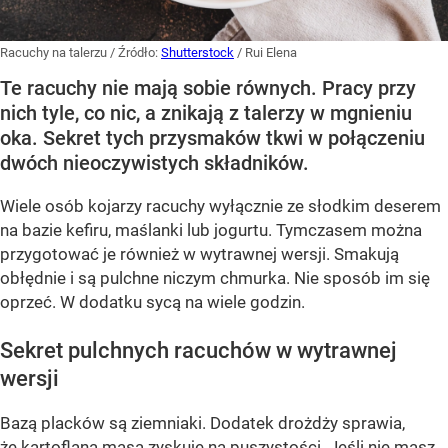
Racuchy na talerzu
/ Źródło:
Shutterstock
/
Rui Elena
Te racuchy nie mają sobie równych. Pracy przy
nich tyle, co nic, a znikają z talerzy w mgnieniu
oka. Sekret tych przysmaków tkwi w połączeniu
dwóch nieoczywistych składników.
Wiele osób kojarzy racuchy wyłącznie ze słodkim deserem
na bazie kefiru, maślanki lub jogurtu. Tymczasem można
przygotować je również w wytrawnej wersji. Smakują
obłędnie i są pulchne niczym chmurka. Nie sposób im się
oprzeć. W dodatku sycą na wiele godzin.
Sekret pulchnych racuchów w wytrawnej
wersji
Bazą placków są ziemniaki. Dodatek drożdży sprawia,
że kartoflana masa zyskuje na puszystości. Jeśli nie masz