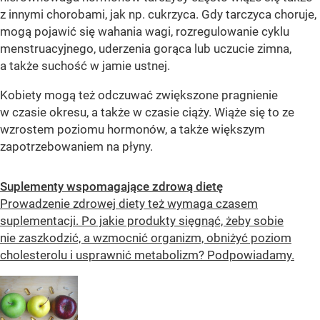
z innymi chorobami, jak np. cukrzyca. Gdy tarczyca choruje,
mogą pojawić się wahania wagi, rozregulowanie cyklu
menstruacyjnego, uderzenia gorąca lub uczucie zimna,
a także suchość w jamie ustnej.
Kobiety mogą też odczuwać zwiększone pragnienie
w czasie okresu, a także w czasie ciąży. Wiąże się to ze
wzrostem poziomu hormonów, a także większym
zapotrzebowaniem na płyny.
Suplementy wspomagające zdrową dietę
Prowadzenie zdrowej diety też wymaga czasem
suplementacji. Po jakie produkty sięgnąć, żeby sobie
nie zaszkodzić, a wzmocnić organizm, obniżyć poziom
cholesterolu i usprawnić metabolizm? Podpowiadamy.