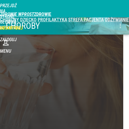
PRZEJDŹ
NA
ZDROWIE WPROST
STRONĘ
CHOROBY
DZIECKO
PROFILAKTYKA
STREFA PACJENTA
ODŻYWIANIE
GŁÓWNĄ
CHOROBY
WPROST.PL
UBSKRYBUJ
ZALOGUJ
MENU