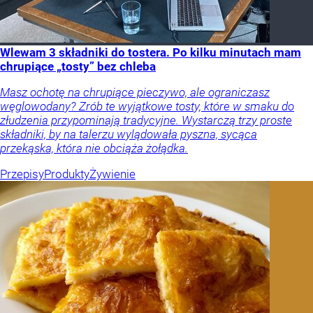
Wlewam 3 składniki do tostera. Po kilku minutach mam
chrupiące „tosty” bez chleba
Masz ochotę na chrupiące pieczywo, ale ograniczasz
węglowodany? Zrób te wyjątkowe tosty, które w smaku do
złudzenia przypominają tradycyjne. Wystarczą trzy proste
składniki, by na talerzu wylądowała pyszna, sycąca
przekąska, która nie obciąża żołądka.
Przepisy
Produkty
Żywienie