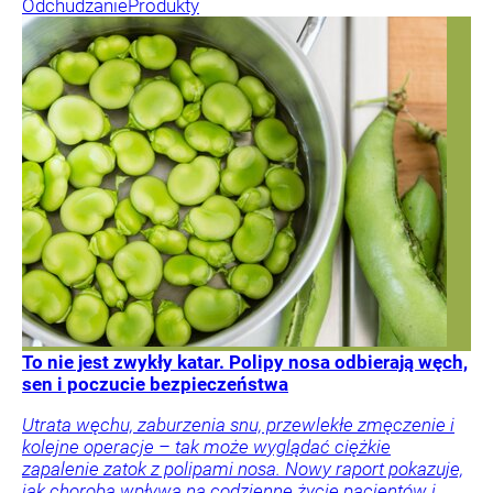
Odchudzanie
Produkty
To nie jest zwykły katar. Polipy nosa odbierają węch,
sen i poczucie bezpieczeństwa
Utrata węchu, zaburzenia snu, przewlekłe zmęczenie i
kolejne operacje – tak może wyglądać ciężkie
zapalenie zatok z polipami nosa. Nowy raport pokazuje,
jak choroba wpływa na codzienne życie pacjentów i