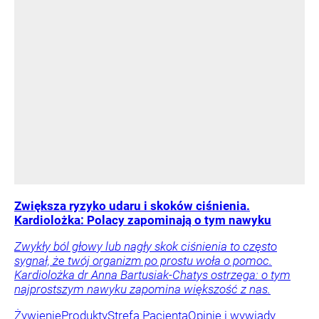
Zwiększa ryzyko udaru i skoków ciśnienia.
Kardiolożka: Polacy zapominają o tym nawyku
Zwykły ból głowy lub nagły skok ciśnienia to często
sygnał, że twój organizm po prostu woła o pomoc.
Kardiolożka dr Anna Bartusiak-Chatys ostrzega: o tym
najprostszym nawyku zapomina większość z nas.
Żywienie
Produkty
Strefa Pacjenta
Opinie i wywiady