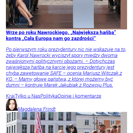
Wrze po roku Nawrockiego. „Największa hańba”
kontra „Cała Europa nam go zazdrości”
Po pierwszym roku prezydentury nic nie wskazuje na to,
żeby Karol Nawrocki wyciszył spory między dwoma
zwaśnionymi politycznymi obozami. – Dotychczas
największą hańbą na karcie jego prezydentury jest
chyba zawetowanie SAFE – ocenia Mariusz Witczak z
KO. – Mamy głowę państwa, z której możemy być
dumni – kontruje Marek Jakubiak z Rozwoju Plus.
Kraj
Tylko u Nas
Polityka
Opinie i komentarze
Magdalena
Frindt