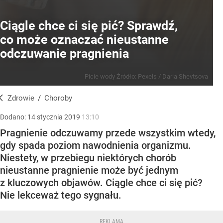
Ciągle chce ci się pić? Sprawdź,
co może oznaczać nieustanne
odczuwanie pragnienia
Picie wody
Źródło:
Pexels
/
Daria Shevtsova
Zdrowie
/
Choroby
Dodano:
14
stycznia
2019
13:10
Pragnienie odczuwamy przede wszystkim wtedy,
gdy spada poziom nawodnienia organizmu.
Niestety, w przebiegu niektórych chorób
nieustanne pragnienie może być jednym
z kluczowych objawów. Ciągle chce ci się pić?
Nie lekceważ tego sygnału.