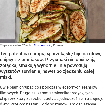
Chipsy w słoiku
/ Źródło:
Shutterstock
/
Fotema
Ten patent na chrupiącą przekąskę bije na głowę
chipsy z ziemniaków. Przysmaki nie obciążają
żołądka, smakują wybornie i nie powodują
wyrzutów sumienia, nawet po zjedzeniu całej
miski.
Uwielbiam chrupać coś podczas wieczornych seansów
filmowych. Długo szukałam zamiennika tradycyjnych
chipsów, który zaspokoi apetyt, a jednocześnie nie zrujnuje
diety. Przełom nastąpił, gdy postanowiłam dać szansę