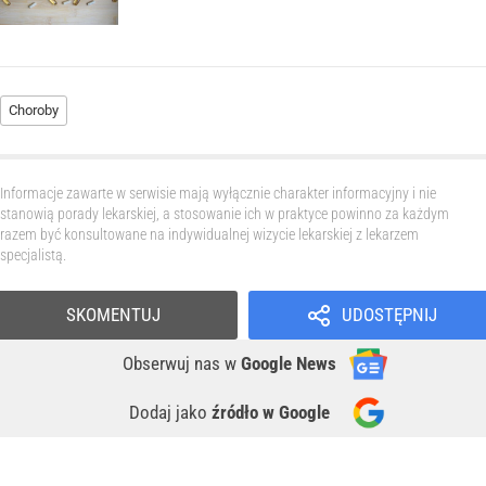
Choroby
Informacje zawarte w serwisie mają wyłącznie charakter informacyjny i nie
stanowią porady lekarskiej, a stosowanie ich w praktyce powinno za każdym
razem być konsultowane na indywidualnej wizycie lekarskiej z lekarzem
specjalistą.
SKOMENTUJ
UDOSTĘPNIJ
Obserwuj nas
w
Google News
Dodaj jako
źródło w Google