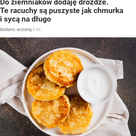
Do ziemniaków dodaję drożdże.
Te racuchy są puszyste jak chmurka
i sycą na długo
Dodano:
wczoraj
8:54