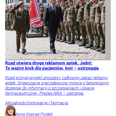
Rząd otwiera drogę reklamom aptek. Jedni:
To ważny krok dla pacjentów. Inni – ostrzegają
Rząd przyjął projekt znoszący całkowity zakaz reklamy
aptek. Organizacje pracodawców mówią o łatwiejszym
dostępie do informacji o szczepieniach i opiece
farmaceutycznej. Prezes NRA – ostrzega.
Aktualności
Innowacje i farmacja
Anna
Kopras-Fijołek