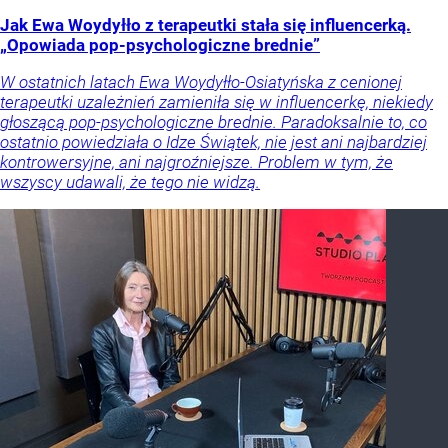
Jak Ewa Woydyłło z terapeutki stała się influencerką.
„Opowiada pop-psychologiczne brednie”
W ostatnich latach Ewa Woydyłło-Osiatyńska z cenionej
terapeutki uzależnień zamieniła się w influencerkę, niekiedy
głoszącą pop-psychologiczne brednie. Paradoksalnie to, co
ostatnio powiedziała o Idze Świątek, nie jest ani najbardziej
kontrowersyjne, ani najgroźniejsze. Problem w tym, że
wszyscy udawali, że tego nie widzą.