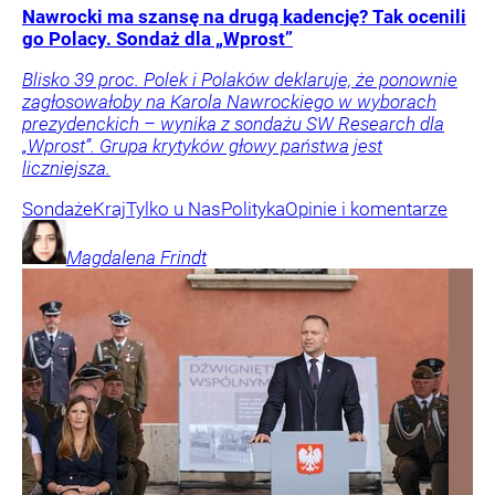
Nawrocki ma szansę na drugą kadencję? Tak ocenili
go Polacy. Sondaż dla „Wprost”
Blisko 39 proc. Polek i Polaków deklaruje, że ponownie
zagłosowałoby na Karola Nawrockiego w wyborach
prezydenckich – wynika z sondażu SW Research dla
„Wprost”. Grupa krytyków głowy państwa jest
liczniejsza.
Sondaże
Kraj
Tylko u Nas
Polityka
Opinie i komentarze
Magdalena
Frindt