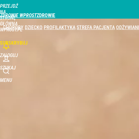
PRZEJDŹ
Udostępnij
0
Skomentuj
NA
ZDROWIE WPROST
STRONĘ
GŁÓWNĄ
CHOROBY
DZIECKO
PROFILAKTYKA
STREFA PACJENTA
ODŻYWIAN
WPROST.PL
SUBSKRYBUJ
ZALOGUJ
SZUKAJ
MENU