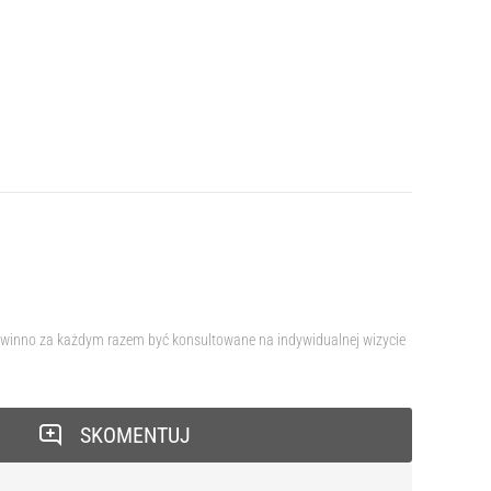
 powinno za każdym razem być konsultowane na indywidualnej wizycie
SKOMENTUJ