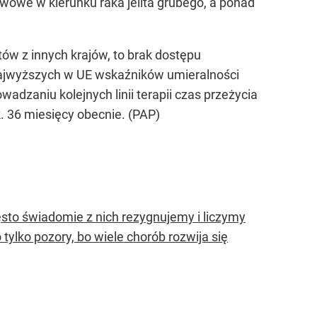
wowe w kierunku raka jelita grubego, a ponad
ntów z innych krajów, to brak dostępu
 z najwyższych w UE wskaźników umieralności
dzaniu kolejnych linii terapii czas przeżycia
. 36 miesięcy obecnie. (PAP)
sto świadomie z nich rezygnujemy i liczymy
o tylko pozory, bo wiele chorób rozwija się