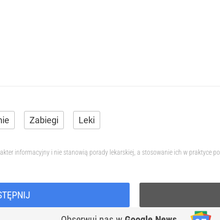
nie
Zabiegi
Leki
akter informacyjny i nie stanowią porady lekarskiej, a stosowanie ich w praktyce
STĘPNIJ
Obserwuj nas
w
Google News