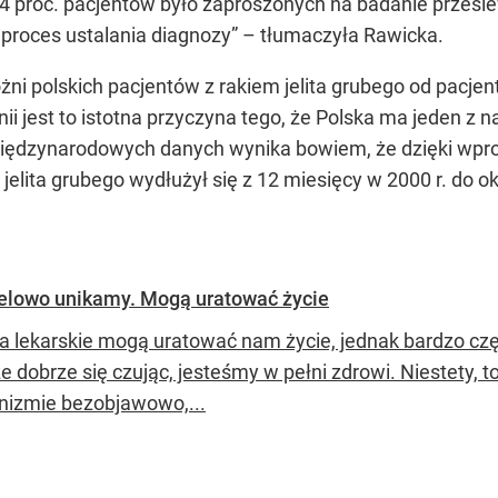
4 proc. pacjentów było zaproszonych na badanie przesie
o proces ustalania diagnozy” – tłumaczyła Rawicka.
óżni polskich pacjentów z rakiem jelita grubego od pacje
opinii jest to istotna przyczyna tego, że Polska ma jeden
iędzynarodowych danych wynika bowiem, że dzięki wprowa
lita grubego wydłużył się z 12 miesięcy w 2000 r. do ok
celowo unikamy. Mogą uratować życie
a lekarskie mogą uratować nam życie, jednak bardzo czę
że dobrze się czując, jesteśmy w pełni zdrowi. Niestety, t
nizmie bezobjawowo,...