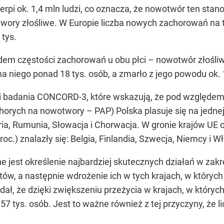
cierpi ok. 1,4 mln ludzi, co oznacza, że nowotwór ten sta
ry złośliwe. W Europie liczba nowych zachorowań na t
 tys.
lędem częstości zachorowań u obu płci – nowotwór złoś
a niego ponad 18 tys. osób, a zmarło z jego powodu ok. 
ki badania CONCORD-3, które wskazują, że pod względem 
orych na nowotwory – PAP) Polska plasuje się na jednej z
aria, Rumunia, Słowacja i Chorwacja. W gronie krajów UE
roc.) znalazły się: Belgia, Finlandia, Szwecja, Niemcy i W
e jest określenie najbardziej skutecznych działań w zak
tów, a następnie wdrożenie ich w tych krajach, w których
odał, że dzięki zwiększeniu przeżycia w krajach, w któryc
7 tys. osób. Jest to ważne również z tej przyczyny, że l