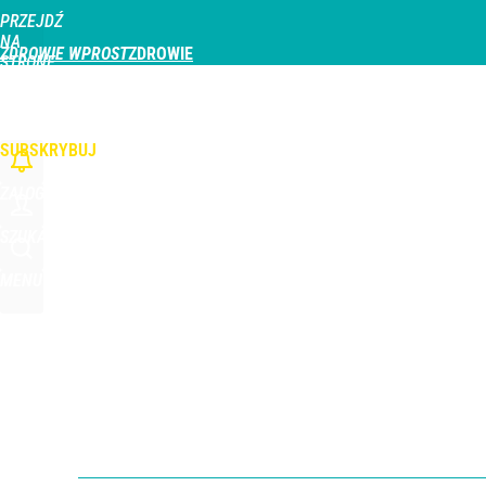
PRZEJDŹ
Udostępnij
0
Skomentuj
NA
ZDROWIE WPROST
STRONĘ
GŁÓWNĄ
CHOROBY
DZIECKO
PROFILAKTYKA
STREFA PACJENTA
ODŻYWIAN
WPROST.PL
SUBSKRYBUJ
ZALOGUJ
SZUKAJ
MENU