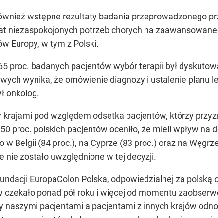
ównież wstępne rezultaty badania przeprowadzonego prz
at niezaspokojonych potrzeb chorych na zaawansowanego 
ów Europy, w tym z Polski.
 65 proc. badanych pacjentów wybór terapii był dyskutow
ych wynika, że omówienie diagnozy i ustalenie planu lec
ł onkolog.
krajami pod względem odsetka pacjentów, którzy przyzna
d 50 proc. polskich pacjentów oceniło, że mieli wpływ na
w Belgii (84 proc.), na Cyprze (83 proc.) oraz na Węgrzec
e nie zostało uwzględnione w tej decyzji.
ndacji EuropaColon Polska, odpowiedzialnej za polską cz
ów czekało ponad pół roku i więcej od momentu zaobserw
y naszymi pacjentami a pacjentami z innych krajów odn