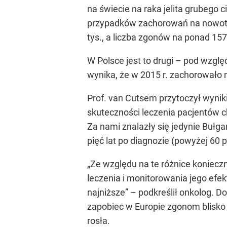
na świecie na raka jelita grubego 
przypadków zachorowań na nowotwo
tys., a liczba zgonów na ponad 157
W Polsce jest to drugi – pod wzg
wynika, że w 2015 r. zachorowało n
Prof. van Cutsem przytoczył wyni
skuteczności leczenia pacjentów ch
Za nami znalazły się jedynie Bułg
pięć lat po diagnozie (powyżej 60 p
„Ze względu na te różnice konieczn
leczenia i monitorowania jego efek
najniższe” – podkreślił onkolog. D
zapobiec w Europie zgonom blisko 5
rosła.