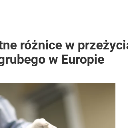
otne różnice w przeżyc
a grubego w Europie