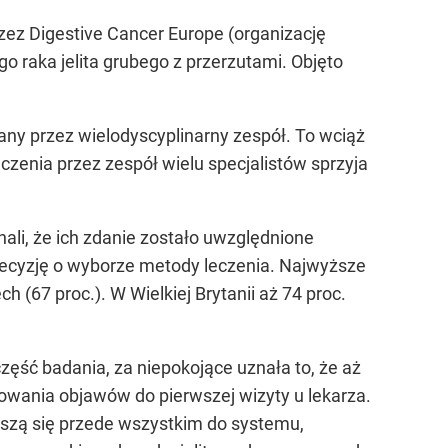
ez Digestive Cancer Europe (organizację
raka jelita grubego z przerzutami. Objęto
any przez wielodyscyplinarny zespół. To wciąż
zenia przez zespół wielu specjalistów sprzyja
li, że ich zdanie zostało uwzględnione
 decyzję o wyborze metody leczenia. Najwyższe
h (67 proc.). W Wielkiej Brytanii aż 74 proc.
ęść badania, za niepokojące uznała to, że aż
owania objawów do pierwszej wizyty u lekarza.
oszą się przede wszystkim do systemu,