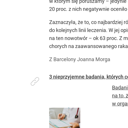
w którym się poruszamy – jedynie 
20 proc. z nich negatywnie ocenił
Zaznaczyła, że to, co najbardziej r
do kolejnych linii leczenia. W jej 
na ten nowotwór – ok 63 proc. Z m
chorych na zaawansowanego raka je
Z Barcelony Joanna Morga
3 nieprzyjemne badania, których 
Badani
na to, 
w orga