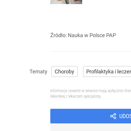
Źródło:
Nauka w Polsce PAP
Choroby
Profilaktyka i lecze
Informacje zawarte w serwisie mają wyłącznie char
lekarskiej z lekarzem specjalistą.
UDO