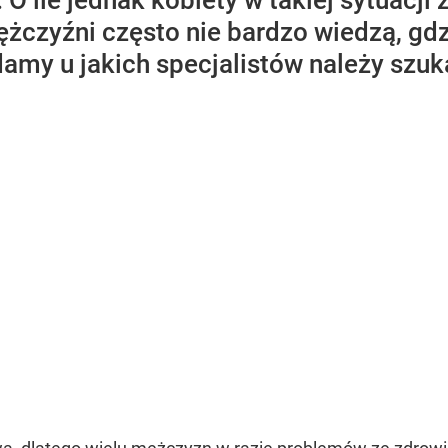
O ile jednak kobiety w takiej sytuacji 
ężczyźni często nie bardzo wiedzą, gdz
my u jakich specjalistów należy szu