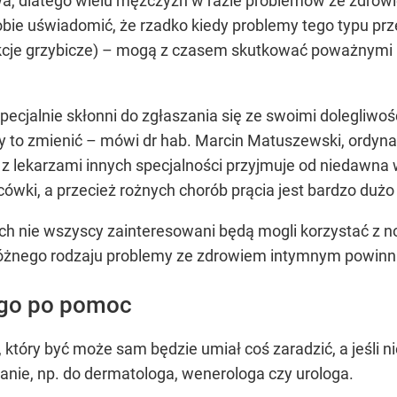
wa, dlatego wielu mężczyzn w razie problemów ze zdrow
 sobie uświadomić, że rzadko kiedy problemy tego typu p
ekcje grzybicze) – mogą z czasem skutkować poważnymi
pecjalnie skłonni do zgłaszania się ze swoimi dolegliw
my to zmienić – mówi dr hab. Marcin Matuszewski, ordynat
 z lekarzami innych specjalności przyjmuje od niedawna 
cówki, a przecież rożnych chorób prącia jest bardzo dużo
ych nie wszyscy zainteresowani będą mogli korzystać z
różnego rodzaju problemy ze zdrowiem intymnym powinn
ogo po pomoc
, który być może sam będzie umiał coś zaradzić, a jeśli
nie, np. do dermatologa, wenerologa czy urologa.