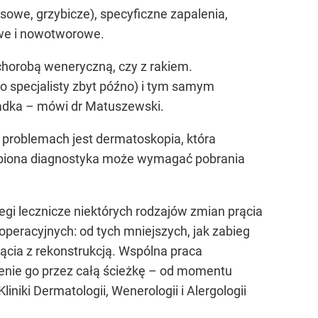
usowe, grzybicze), specyficzne zapalenia,
owe i nowotworowe.
chorobą weneryczną, czy z rakiem.
do specjalisty zbyt późno) i tym samym
zadka – mówi dr Matuszewski.
 problemach jest dermatoskopia, która
ębiona diagnostyka może wymagać pobrania
i lecznicze niektórych rodzajów zmian prącia
peracyjnych: od tych mniejszych, jak zabieg
ącia z rekonstrukcją. Wspólna praca
nie go przez całą ścieżkę – od momentu
niki Dermatologii, Wenerologii i Alergologii