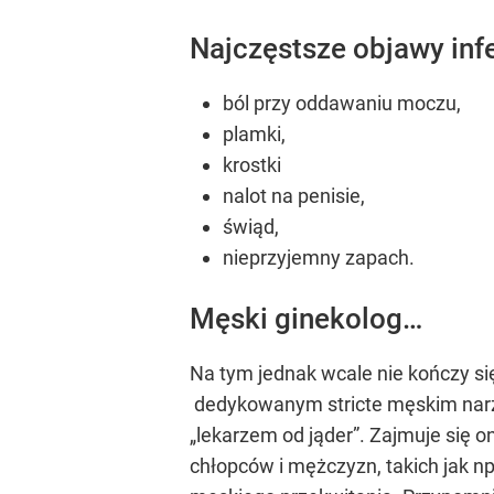
Najczęstsze objawy inf
ból przy oddawaniu moczu,
plamki,
krostki
nalot na penisie,
świąd,
nieprzyjemny zapach.
Męski ginekolog…
Na tym jednak wcale nie kończy si
dedykowanym stricte męskim narz
„lekarzem od jąder”. Zajmuje się
chłopców i mężczyzn, takich jak n