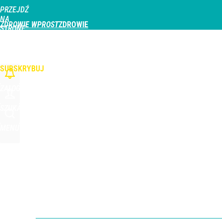
PRZEJDŹ
Udostępnij
1
Skomentuj
NA
ZDROWIE WPROST
STRONĘ
GŁÓWNĄ
CHOROBY
DZIECKO
PROFILAKTYKA
STREFA PACJENTA
ODŻYWIAN
WPROST.PL
SUBSKRYBUJ
ZALOGUJ
SZUKAJ
MENU