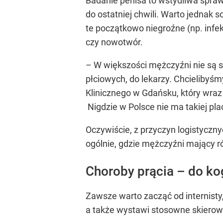
Badanie penisa to wstydliwa spra
do ostatniej chwili. Warto jednak
te początkowo niegroźne (np. inf
czy nowotwór.
– W większości mężczyźni nie są s
płciowych, do lekarzy. Chcielibyś
Klinicznego w Gdańsku, który wraz
Nigdzie w Polsce nie ma takiej pla
Oczywiście, z przyczyn logistyczn
ogólnie, gdzie mężczyźni mający 
Choroby prącia – do k
Zawsze warto zacząć od internisty
a także wystawi stosowne skierowa