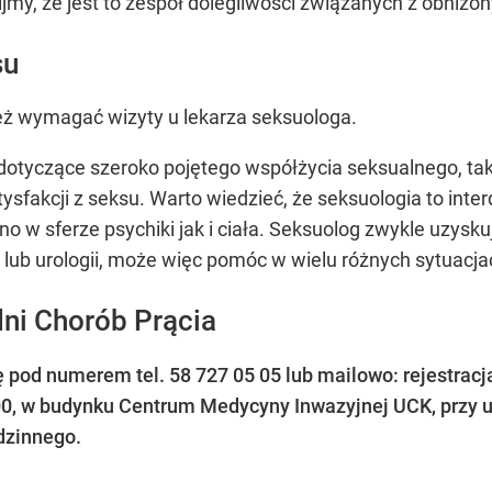
jmy, że jest to zespół dolegliwości związanych z obn
su
ż wymagać wizyty u lekarza seksuologa.
otyczące szeroko pojętego współżycia seksualnego, taki
sfakcji z seksu. Warto wiedzieć, że seksuologia to inter
 w sferze psychiki jak i ciała. Seksuolog zwykle uzysku
ii lub urologii, może więc pomóc w wielu różnych sytuacja
dni Chorób Prącia
ę pod numerem tel. 58 727 05 05 lub mailowo:
rejestrac
.00, w budynku Centrum Medycyny Inwazyjnej UCK, przy
odzinnego.