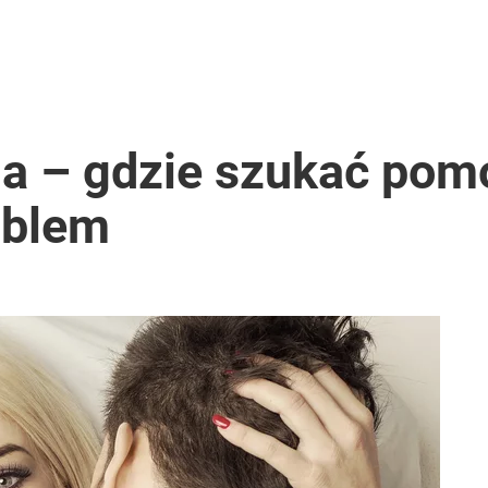
ia – gdzie szukać pom
oblem