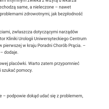
iem intymnym zwleka z wizytą u lekarza
rzechodzą same, a nieleczone – nawet
 problemami zdrowotnymi, jak bezpłodność
ościami, zwłaszcza dotyczącymi narządów
or Kliniki Urologii Uniwersyteckiego Centrum
w pierwszej w kraju Poradni Chorób Prącia. –
 – dodaje.
 nowej placówki. Warto zatem przypomnieć
i szukać pomocy.
 nie – podpowie dokąd udać się z problemem,