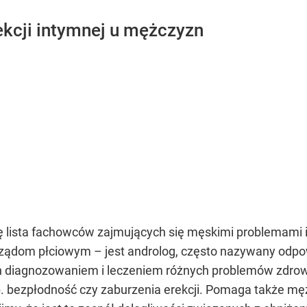
ekcji intymnej u mężczyzn
ę lista fachowców zajmujących się męskimi problemami 
ądom płciowym – jest androlog, często nazywany odpow
 on diagnozowaniem i leczeniem różnych problemów zdro
p. bezpłodność czy zaburzenia erekcji. Pomaga także m