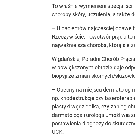
To właśnie wymienieni specjaliści 
choroby skóry, uczulenia, a takż
– U pacjentów najczęściej obawę b
Rzeczywiście, nowotwór prącia to n
najważniejsza choroba, którą się
W gdańskiej Poradni Chorób Prąci
w powiększonym obrazie daje odp
biopsji ze zmian skórnych/śluzów
– Obecny na miejscu dermatolog m
np. kriodestrukcję czy laserotera
plastyki wędzidełka, czy zabieg o
dermatologa i urologa umożliwia 
postawienia diagnozy do skuteczneg
UCK.