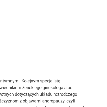
intymnymi. Kolejnym specjalistą –
iednikiem żeńskiego ginekologa albo
wotnych dotyczących układu rozrodczego
ężczyznom z objawami andropauzy, czyli