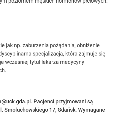
iżonym poziomem męskich hormonów płciowych.
e jak np. zaburzenia pożądania, obniżenie
dyscyplinarna specjalizacja, która zajmuje się
je wcześniej tytuł lekarza medycyny
ch.
ja@uck.gda.pl
. Pacjenci przyjmowani są
 ul. Smoluchowskiego 17, Gdańsk. Wymagane