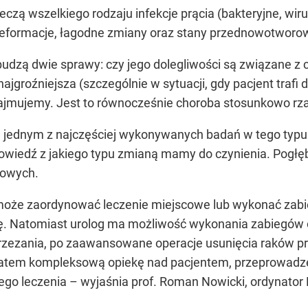
leczą wszelkiego rodzaju infekcje prącia (bakteryjne, wir
e deformacje, łagodne zmiany oraz stany przednowotwor
udzą dwie sprawy: czy jego dolegliwości są związane z 
ajgroźniejsza (szczególnie w sytuacji, gdy pacjent trafi 
 zajmujemy. Jest to równocześnie choroba stosunkowo r
a jednym z najczęściej wykonywanych badań w tego typu
owiedź z jakiego typu zmianą mamy do czynienia. Pogł
kowych.
oże zaordynować leczenie miejscowe lub wykonać zabieg
pię. Natomiast urolog ma możliwość wykonania zabiegów o
brzezania, po zaawansowane operacje usunięcia raków pr
zatem kompleksową opiekę nad pacjentem, przeprowadze
o leczenia – wyjaśnia prof. Roman Nowicki, ordynator Kli