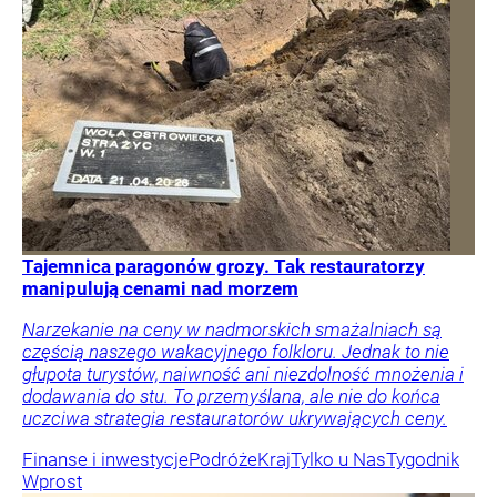
Tajemnica paragonów grozy. Tak restauratorzy
manipulują cenami nad morzem
Narzekanie na ceny w nadmorskich smażalniach są
częścią naszego wakacyjnego folkloru. Jednak to nie
głupota turystów, naiwność ani niezdolność mnożenia i
dodawania do stu. To przemyślana, ale nie do końca
uczciwa strategia restauratorów ukrywających ceny.
Finanse i inwestycje
Podróże
Kraj
Tylko u Nas
Tygodnik
Wprost