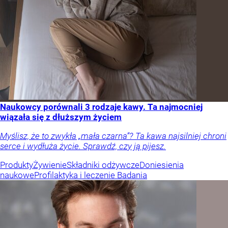
Naukowcy porównali 3 rodzaje kawy. Ta najmocniej
wiązała się z dłuższym życiem
Myślisz, że to zwykła „mała czarna”? Ta kawa najsilniej chroni
serce i wydłuża życie. Sprawdź, czy ją pijesz.
Produkty
Żywienie
Składniki odżywcze
Doniesienia
naukowe
Profilaktyka i leczenie
Badania