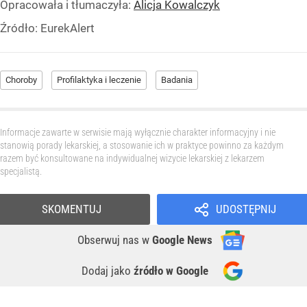
Opracowała i tłumaczyła:
Alicja Kowalczyk
Źródło:
EurekAlert
Choroby
Profilaktyka i leczenie
Badania
Informacje zawarte w serwisie mają wyłącznie charakter informacyjny i nie
stanowią porady lekarskiej, a stosowanie ich w praktyce powinno za każdym
razem być konsultowane na indywidualnej wizycie lekarskiej z lekarzem
specjalistą.
SKOMENTUJ
UDOSTĘPNIJ
Obserwuj nas
w
Google News
Dodaj jako
źródło w Google