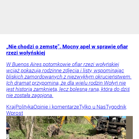
„Nie chodzi o zemstę”. Mocny apel w sprawie ofiar
rzezi wołyńskiej
W Buenos Aires potomkowie ofiar rzezi wołyńskiej
wciąż pokazują rodzinne zdjęcia i listy, wspominając
bliskich zamordowanych z niezwykłym okrucieństwem.
Ich dramat przypomina, że dla wielu rodzin Wołyń nie
jest historią zamkniętą, lecz bolesną raną, która do dziś
nie została zagojona.
Kraj
Polityka
Opinie i komentarze
Tylko u Nas
Tygodnik
Wprost