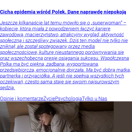
Cicha epidemia wśród Polek. Dane naprawdę niepokoją
Jeszcze kilkanaście lat temu mówiło się o „superwoman” –
kobiecie, która miała z powodzeniem łączyć karierę
zawodową, macierzyństwo, atrakcyjny wygląd, aktywność
społeczną i szczęśliwy związek. Dziś ten model nie tylko nie
zniknął, ale został spotęgowany przez media
społecznościowe, kulturę nieustannego porównywania się
oraz wszechobecną presję osiągania sukcesu. Współczesna
Polka ma być piękna, zadbana, wysportowana,
przedsiębiorcza, emocjonalnie dojrzała. Ma być dobrą matką,
partnerką i przyjaciółką. A jeśli nie spełnia wszystkich tych
oczekiwań, często sama staje się swoim najsurowszym
sędzią.
Opinie i komentarze
Życie
Psychologia
Tylko u Nas