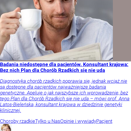
Badania niedostępne dla pacjentów. Konsultant krajowa:
Bez nich Plan dla Chorób Rzadkich się nie uda
Diagnostyka chorób rzadkich poprawia się, jednak wciąż nie
są dostępne dla pacjentów najważniejsze badania
genetyczne. Apeluję o jak najszybsze ich wprowadzenie, bez
tego Plan dla Chorób Rzadkich się nie uda – mówi prof. Anna
Latos-Bieleńska, konsultant krajowa w dziedzinie genetyki
klinicznej.
Choroby rzadkie
Tylko u Nas
Opinie i wywiady
Pacjent