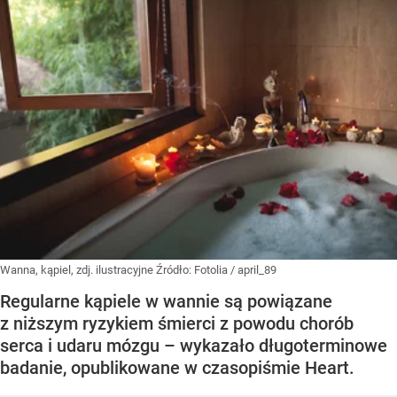
Wanna, kąpiel, zdj. ilustracyjne
Źródło:
Fotolia
/
april_89
Regularne kąpiele w wannie są powiązane
z niższym ryzykiem śmierci z powodu chorób
serca i udaru mózgu – wykazało długoterminowe
badanie, opublikowane w czasopiśmie Heart.