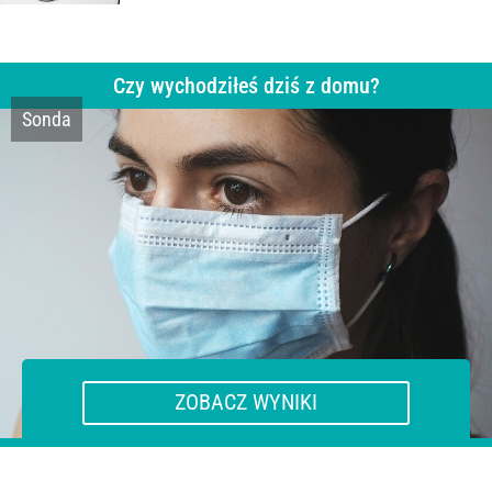
Czy wychodziłeś dziś z domu?
Sonda
Nie i nie zamierzam w najbliższych
dniach.
Tak, byłem w sklepie/aptece.
Tak, wyprowadzałem psa.
Tak, ponieważ musiałem jechać
do pracy.
Tak, ponieważ lubię ruch na świeżym
powietrzu.
ZOBACZ WYNIKI