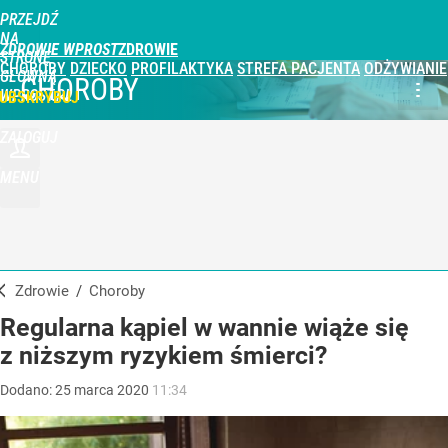
PRZEJDŹ
NA
ZDROWIE WPROST
STRONĘ
CHOROBY
DZIECKO
PROFILAKTYKA
STREFA PACJENTA
ODŻYWIANIE
GŁÓWNĄ
CHOROBY
WPROST.PL
UBSKRYBUJ
ZALOGUJ
MENU
Zdrowie
/
Choroby
Regularna kąpiel w wannie wiąże się
z niższym ryzykiem śmierci?
Dodano:
25
marca
2020
11:34