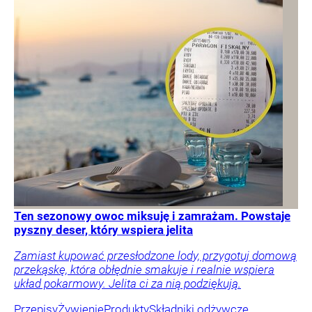
Ten sezonowy owoc miksuję i zamrażam. Powstaje
pyszny deser, który wspiera jelita
Zamiast kupować przesłodzone lody, przygotuj domową
przekąskę, która obłędnie smakuje i realnie wspiera
układ pokarmowy. Jelita ci za nią podziękują.
Przepisy
Żywienie
Produkty
Składniki odżywcze