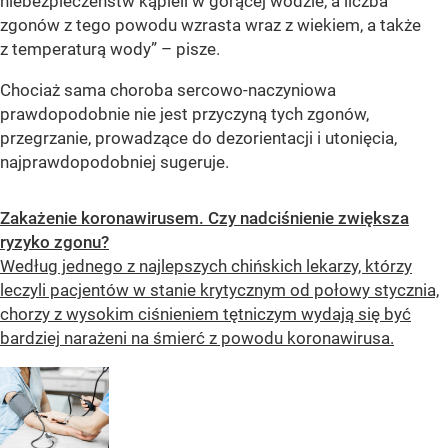
niebezpieczeństw kąpieli w gorącej wodzie, a liczba
zgonów z tego powodu wzrasta wraz z wiekiem, a także
z temperaturą wody” – pisze.
Chociaż sama choroba sercowo-naczyniowa
prawdopodobnie nie jest przyczyną tych zgonów,
przegrzanie, prowadzące do dezorientacji i utonięcia,
najprawdopodobniej sugeruje.
Zakażenie koronawirusem. Czy nadciśnienie zwiększa
ryzyko zgonu?
Według jednego z najlepszych chińskich lekarzy, którzy
leczyli pacjentów w stanie krytycznym od połowy stycznia,
chorzy z wysokim ciśnieniem tętniczym wydają się być
bardziej narażeni na śmierć z powodu koronawirusa.