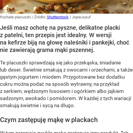
Puchate placuszki
/ Źródło:
Shutterstock
/
JopieJusuf
Jeśli masz ochotę na pyszne, delikatne placki
z patelni, ten przepis jest idealny. W wersji
na kefirze biją na głowę naleśniki i pankejki, choć
nie zawierają grama mąki pszennej.
Te placuszki sprawdzają się jako przekąska, śniadanie
lub deser. Świetnie smakują z owocami i orzechami, a także
gęstym jogurtem i miodem. Przygotowane bez dodatku
cukru można podać na sposób wytrawny, na przykład
z serkiem, wędzonym łososiem i ogórkiem albo jajkiem
sadzonym, awokado i pomidorem. W każdej z tych wariacji
smakują świetnie i sycą na długo.
Czym zastępuję mąkę w plackach
W tym przepisie zwykłą mąkę zastępuje inny produkt. Tak