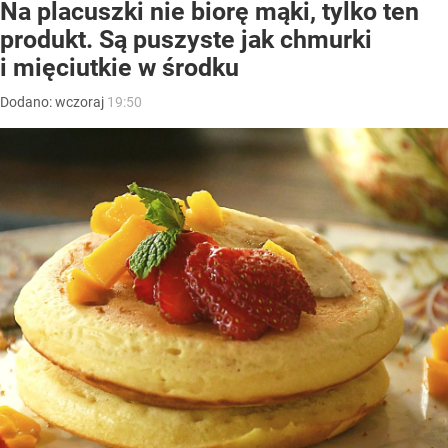
Na placuszki nie biorę mąki, tylko ten
produkt. Są puszyste jak chmurki
i mięciutkie w środku
Dodano:
wczoraj
19:50