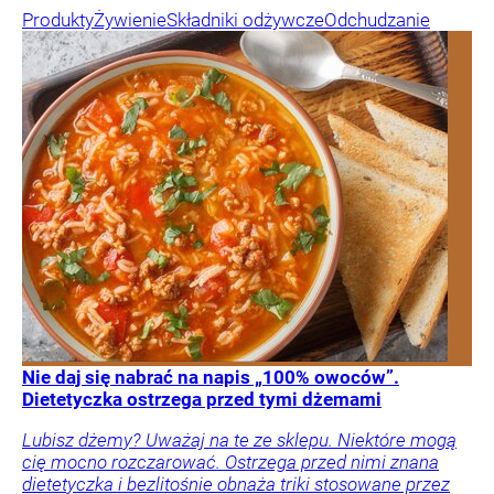
Produkty
Żywienie
Składniki odżywcze
Odchudzanie
Nie daj się nabrać na napis „100% owoców”.
Dietetyczka ostrzega przed tymi dżemami
Lubisz dżemy? Uważaj na te ze sklepu. Niektóre mogą
cię mocno rozczarować. Ostrzega przed nimi znana
dietetyczka i bezlitośnie obnaża triki stosowane przez