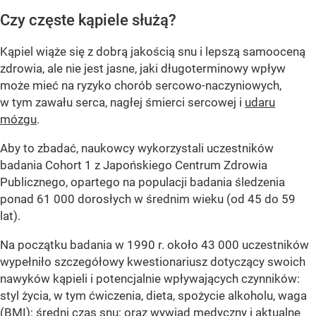
Czy częste kąpiele służą?
Kąpiel wiąże się z dobrą jakością snu i lepszą samooceną
zdrowia, ale nie jest jasne, jaki długoterminowy wpływ
może mieć na ryzyko chorób sercowo-naczyniowych,
w tym zawału serca, nagłej śmierci sercowej i
udaru
mózgu
.
Aby to zbadać, naukowcy wykorzystali uczestników
badania Cohort 1 z Japońskiego Centrum Zdrowia
Publicznego, opartego na populacji badania śledzenia
ponad 61 000 dorosłych w średnim wieku (od 45 do 59
lat).
Na początku badania w 1990 r. około 43 000 uczestników
wypełniło szczegółowy kwestionariusz dotyczący swoich
nawyków kąpieli i potencjalnie wpływających czynników:
styl życia, w tym ćwiczenia, dieta, spożycie alkoholu, waga
(BMI); średni czas snu; oraz wywiad medyczny i aktualne