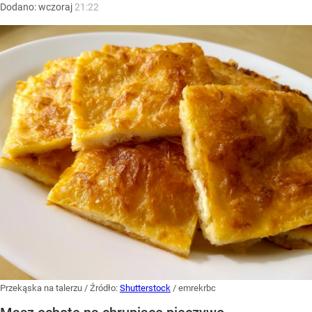
Dodano:
wczoraj
21:22
Przekąska na talerzu
/ Źródło:
Shutterstock
/
emrekrbc