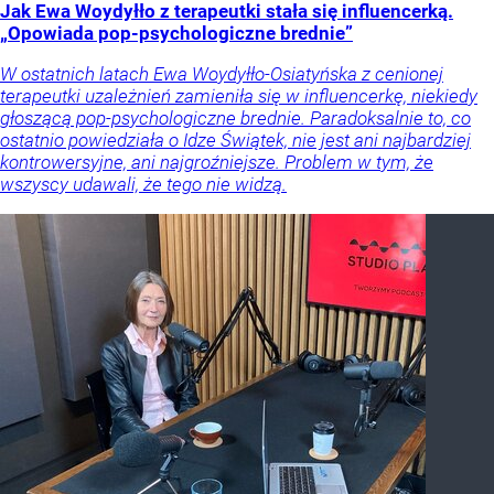
Jak Ewa Woydyłło z terapeutki stała się influencerką.
„Opowiada pop-psychologiczne brednie”
W ostatnich latach Ewa Woydyłło-Osiatyńska z cenionej
terapeutki uzależnień zamieniła się w influencerkę, niekiedy
głoszącą pop-psychologiczne brednie. Paradoksalnie to, co
ostatnio powiedziała o Idze Świątek, nie jest ani najbardziej
kontrowersyjne, ani najgroźniejsze. Problem w tym, że
wszyscy udawali, że tego nie widzą.