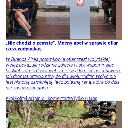
„Nie chodzi o zemstę”. Mocny apel w sprawie ofiar
rzezi wołyńskiej
W Buenos Aires potomkowie ofiar rzezi wołyńskiej
wciąż pokazują rodzinne zdjęcia i listy, wspominając
bliskich zamordowanych z niezwykłym okrucieństwem.
Ich dramat przypomina, że dla wielu rodzin Wołyń nie
jest historią zamkniętą, lecz bolesną raną, która do dziś
nie została zagojona.
Kraj
Polityka
Opinie i komentarze
Tylko u Nas