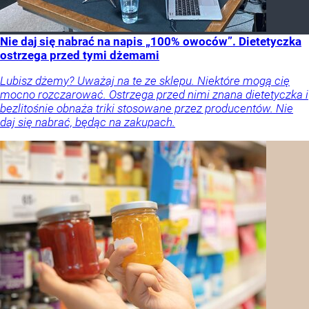
Nie daj się nabrać na napis „100% owoców”. Dietetyczka
ostrzega przed tymi dżemami
Lubisz dżemy? Uważaj na te ze sklepu. Niektóre mogą cię
mocno rozczarować. Ostrzega przed nimi znana dietetyczka i
bezlitośnie obnaża triki stosowane przez producentów. Nie
daj się nabrać, będąc na zakupach.