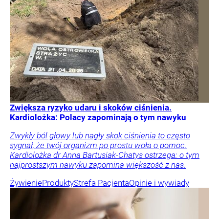
Zwiększa ryzyko udaru i skoków ciśnienia.
Kardiolożka: Polacy zapominają o tym nawyku
Zwykły ból głowy lub nagły skok ciśnienia to często
sygnał, że twój organizm po prostu woła o pomoc.
Kardiolożka dr Anna Bartusiak-Chatys ostrzega: o tym
najprostszym nawyku zapomina większość z nas.
Żywienie
Produkty
Strefa Pacjenta
Opinie i wywiady