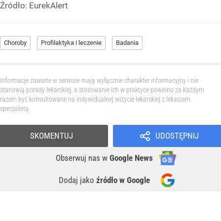
Źródło:
EurekAlert
Choroby
Profilaktyka i leczenie
Badania
Informacje zawarte w serwisie mają wyłącznie charakter informacyjny i nie
stanowią porady lekarskiej, a stosowanie ich w praktyce powinno za każdym
razem być konsultowane na indywidualnej wizycie lekarskiej z lekarzem
specjalistą.
SKOMENTUJ
UDOSTĘPNIJ
Obserwuj nas
w
Google News
Dodaj jako
źródło w Google