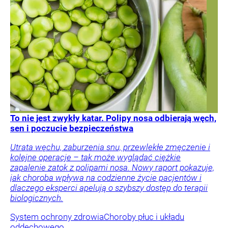
To nie jest zwykły katar. Polipy nosa odbierają węch,
sen i poczucie bezpieczeństwa
Utrata węchu, zaburzenia snu, przewlekłe zmęczenie i
kolejne operacje – tak może wyglądać ciężkie
zapalenie zatok z polipami nosa. Nowy raport pokazuje,
jak choroba wpływa na codzienne życie pacjentów i
dlaczego eksperci apelują o szybszy dostęp do terapii
biologicznych.
System ochrony zdrowia
Choroby płuc i układu
oddechowego