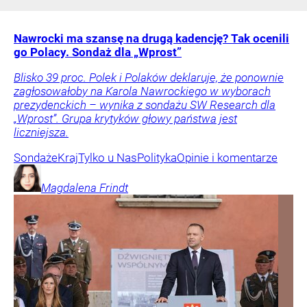
Nawrocki ma szansę na drugą kadencję? Tak ocenili
go Polacy. Sondaż dla „Wprost”
Blisko 39 proc. Polek i Polaków deklaruje, że ponownie
zagłosowałoby na Karola Nawrockiego w wyborach
prezydenckich – wynika z sondażu SW Research dla
„Wprost”. Grupa krytyków głowy państwa jest
liczniejsza.
Sondaże
Kraj
Tylko u Nas
Polityka
Opinie i komentarze
Magdalena
Frindt