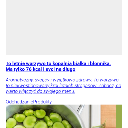
To letnie warzywo to kopalnia białka i błonnika.
Ma tylko 76 kcal i syci na długo
Aromatyczny, sycący i wyjątkowo zdrowy. To warzywo
to niekwestionowany król letnich straganów. Zobacz, co
warto włączyć do swojego menu.
Odchudzanie
Produkty