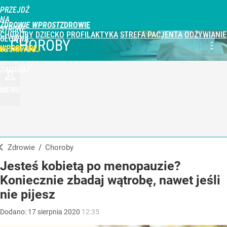
PRZEJDŹ
NA
ZDROWIE WPROST
STRONĘ
CHOROBY
DZIECKO
PROFILAKTYKA
STREFA PACJENTA
ODŻYWIANIE
GŁÓWNĄ
CHOROBY
WPROST.PL
UBSKRYBUJ
ZALOGUJ
MENU
Zdrowie
/
Choroby
Jesteś kobietą po menopauzie?
Koniecznie zbadaj wątrobę, nawet jeśli
nie pijesz
Dodano:
17
sierpnia
2020
12:35