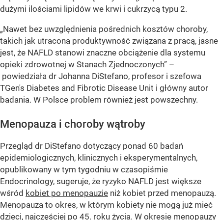
dużymi ilościami lipidów we krwi i cukrzycą typu 2.
„Nawet bez uwzględnienia pośrednich kosztów choroby,
takich jak utracona produktywność związana z pracą, jasne
jest, że NAFLD stanowi znaczne obciążenie dla systemu
opieki zdrowotnej w Stanach Zjednoczonych” –
powiedziała dr Johanna DiStefano, profesor i szefowa
TGen's Diabetes and Fibrotic Disease Unit i główny autor
badania. W Polsce problem również jest powszechny.
Menopauza i choroby wątroby
Przegląd dr DiStefano dotyczący ponad 60 badań
epidemiologicznych, klinicznych i eksperymentalnych,
opublikowany w tym tygodniu w czasopiśmie
Endocrinology, sugeruje, że ryzyko NAFLD jest większe
wśród
kobiet po menopauzie
niż kobiet przed menopauzą.
Menopauza to okres, w którym kobiety nie mogą już mieć
dzieci, najczęściej po 45. roku życia. W okresie menopauzy