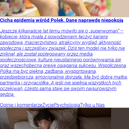
Cicha epidemia wśród Polek. Dane naprawdę niepokoją
Jeszcze kilkanaście lat temu mówiło się o „superwoman” –
kobiecie, która miała z powodzeniem łączyć karierę
zawodową, macierzyństwo, atrakcyjny wygląd, aktywność
społeczną i szczęśliwy związek. Dziś ten model nie tylko nie
zniknął, ale został spotęgowany przez media
społecznościowe, kulturę nieustannego porównywania się
oraz wszechobecną presję osiągania sukcesu. Współczesna
Polka ma być piękna, zadbana, wysportowana,
przedsiębiorcza, emocjonalnie dojrzała. Ma być dobrą matką,
partnerką i przyjaciółką. A jeśli nie spełnia wszystkich tych
oczekiwań, często sama staje się swoim najsurowszym
sędzią.
Opinie i komentarze
Życie
Psychologia
Tylko u Nas