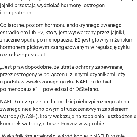
jajniki przestają wydzielać hormony: estrogen
i progesteron.
Co istotne, poziom hormonu endokrynnego zwanego
estradiolem lub E2, który jest wytwarzany przez jajniki,
znacznie spada po menopauzie. E2 jest głównym żeńskim
hormonem płciowym zaangażowanym w regulację cyklu
rozrodczego kobiet.
„Jest prawdopodobne, że utrata ochrony zapewnianej
przez estrogeny w połączeniu z innymi czynnikami leży
u podstaw zwiększonego ryzyka NAFLD u kobiet
po menopauzie” – powiedział dr DiStefano.
NAFLD może przejść do bardziej niebezpiecznego stanu
zwanego niealkoholowym stłuszczeniowym zapaleniem
wątroby (NASH), który wskazuje na zapalenie i uszkodzenie
komórek wątroby, a także tłuszcz w wątrobie.
„Wskaźnik śmiertelności wśród kobiet z NAFLD rośnie,