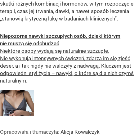
skutki różnych kombinacji hormonów, w tym rozpoczęcie
terapii, czas jej trwania, dawki, a nawet sposób leczenia
„stanowią krytyczną lukę w badaniach klinicznych”.
Niepozorne nawyki szczupłych osób, dzieki którym
nie muszą się odchudzać
Niektóre osoby wydają się naturalnie szczupłe.
Nie wykonują intensywnych ćwiczeń, zdarza im się zjeść
deser, a i tak nigdy nie walczyły z nadwagą. Kluczem jest
odpowiedni styl życia – nawyki, o które są dla nich czymś
naturalnym.
Opracowała i tłumaczyła:
Alicja Kowalczyk