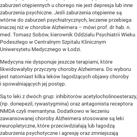
zaburzeń otępiennych u chorego nie jest depresja lub inne
zaburzenia psychiczne. Jeśli zaburzenia otępienne są
wtórne do zaburzeń psychiatrycznych, leczenie przebiega
inaczej niż w chorobie Alzheimera – mówi prof. dr hab. n.
med. Tomasz Sobów, kierownik Oddziału Psychiatrii Wieku
Podeszłego w Centralnym Szpitalu Klinicznym
Uniwersytetu Medycznego w Łodzi.
Medycyna nie dysponuje jeszcze terapiami, które
likwidowałyby przyczyny choroby Alzheimera. Do wyboru
jest natomiast kilka leków łagodzących objawy choroby
i spowalniających jej postęp.
Są to leki z dwóch grup: inhibitorów acetylocholinoesterazy,
(np. donepezil, rywastygmina) oraz antagonista receptora
NMDA czyli memantyna. Dodatkowo w leczeniu
zawansowanej choroby Alzheimera stosowane są leki
neuropletyczne, które przeciwdziałają lub łagodzą
zaburzenia psychotyczne i agresję oraz zmniejszają