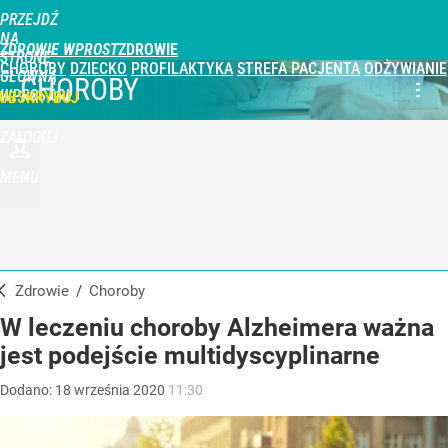
PRZEJDŹ
NA
ZDROWIE WPROST
STRONĘ
CHOROBY
DZIECKO
PROFILAKTYKA
STREFA PACJENTA
ODŻYWIANIE
GŁÓWNĄ
CHOROBY
WPROST.PL
UBSKRYBUJ
ZALOGUJ
MENU
Zdrowie
/
Choroby
W leczeniu choroby Alzheimera ważna
jest podejście multidyscyplinarne
Dodano:
18
września
2020
11:30