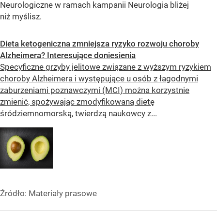
Neurologiczne w ramach kampanii Neurologia bliżej
niż myślisz.
Dieta ketogeniczna zmniejsza ryzyko rozwoju choroby
Alzheimera? Interesujące doniesienia
Specyficzne grzyby jelitowe związane z wyższym ryzykiem
choroby Alzheimera i występujące u osób z łagodnymi
zaburzeniami poznawczymi (MCI) można korzystnie
zmienić, spożywając zmodyfikowaną dietę
śródziemnomorską, twierdzą naukowcy z...
Źródło:
Materiały prasowe