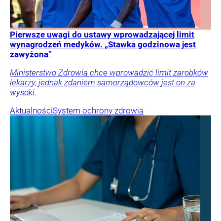
Pierwsze uwagi do ustawy wprowadzającej limit
wynagrodzeń medyków. „Stawka godzinowa jest
zawyżona”
Ministerstwo Zdrowia chce wprowadzić limit zarobków
lekarzy, jednak zdaniem samorządowców jest on za
wysoki.
Aktualności
System ochrony zdrowia