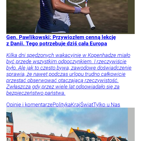
Gen. Pawlikowski: Przywiozłem cenną lekcję
z Danii. Tego potrzebuje dziś cała Europa
Kilka dni spędzonych wakacyjnie w Kopenhadze miało
być przede wszystkim odpoczynkiem. I rzeczywiście
było. Ale jak to często bywa, zawodowe doświadczenie
sprawia, że nawet podczas urlopu trudno całkowicie
przestać obserwować otaczającą rzeczywistość.
Zwłaszcza gdy przez wiele lat odpowiadało się za
bezpieczeństwo państwa.
Opinie i komentarze
Polityka
Kraj
Świat
Tylko u Nas