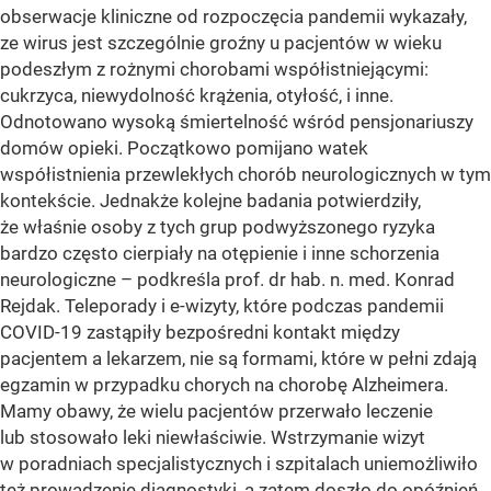
obserwacje kliniczne od rozpoczęcia pandemii wykazały,
ze wirus jest szczególnie groźny u pacjentów w wieku
podeszłym z rożnymi chorobami współistniejącymi:
cukrzyca, niewydolność krążenia, otyłość, i inne.
Odnotowano wysoką śmiertelność wśród pensjonariuszy
domów opieki. Początkowo pomijano watek
współistnienia przewlekłych chorób neurologicznych w tym
kontekście. Jednakże kolejne badania potwierdziły,
że właśnie osoby z tych grup podwyższonego ryzyka
bardzo często cierpiały na otępienie i inne schorzenia
neurologiczne – podkreśla prof. dr hab. n. med. Konrad
Rejdak. Teleporady i e-wizyty, które podczas pandemii
COVID-19 zastąpiły bezpośredni kontakt między
pacjentem a lekarzem, nie są formami, które w pełni zdają
egzamin w przypadku chorych na chorobę Alzheimera.
Mamy obawy, że wielu pacjentów przerwało leczenie
lub stosowało leki niewłaściwie. Wstrzymanie wizyt
w poradniach specjalistycznych i szpitalach uniemożliwiło
też prowadzenie diagnostyki, a zatem doszło do opóźnień