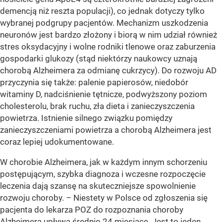
demencją niż reszta populacji), co jednak dotyczy tylko
wybranej podgrupy pacjentów. Mechanizm uszkodzenia
neuronów jest bardzo złożony i biorą w nim udział również
stres oksydacyjny i wolne rodniki tlenowe oraz zaburzenia
gospodarki glukozy (stąd niektórzy naukowcy uznają
chorobą Alzheimera za odmianę cukrzycy). Do rozwoju AD
przyczynia się także: palenie papierosów, niedobór
witaminy D, nadciśnienie tętnicze, podwyższony poziom
cholesterolu, brak ruchu, zła dieta i zanieczyszczenia
powietrza. Istnienie silnego związku pomiędzy
zanieczyszczeniami powietrza a chorobą Alzheimera jest
coraz lepiej udokumentowane.
W chorobie Alzheimera, jak w każdym innym schorzeniu
postępującym, szybka diagnoza i wczesne rozpoczęcie
leczenia dają szansę na skuteczniejsze spowolnienie
rozwoju choroby. – Niestety w Polsce od zgłoszenia się
pacjenta do lekarza POZ do rozpoznania choroby
Alzheimera upływa średnio 24 miesiące. Jest to jeden