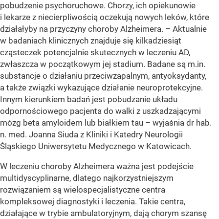
pobudzenie psychoruchowe. Chorzy, ich opiekunowie
i lekarze z niecierpliwością oczekują nowych leków, które
działałyby na przyczyny choroby Alzheimera. – Aktualnie
w badaniach klinicznych znajduje się kilkadziesiąt
cząsteczek potencjalnie skutecznych w leczeniu AD,
zwłaszcza w początkowym jej stadium. Badane są m.in.
substancje o działaniu przeciwzapalnym, antyoksydanty,
a także związki wykazujące działanie neuroprotekcyjne.
Innym kierunkiem badań jest pobudzanie układu
odpornościowego pacjenta do walki z uszkadzającymi
mózg beta amyloidem lub białkiem tau – wyjaśnia dr hab.
n. med. Joanna Siuda z Kliniki i Katedry Neurologii
Śląskiego Uniwersytetu Medycznego w Katowicach.
W leczeniu choroby Alzheimera ważna jest podejście
multidyscyplinarne, dlatego najkorzystniejszym
rozwiązaniem są wielospecjalistyczne centra
kompleksowej diagnostyki i leczenia. Takie centra,
działające w trybie ambulatoryjnym, dają chorym szansę