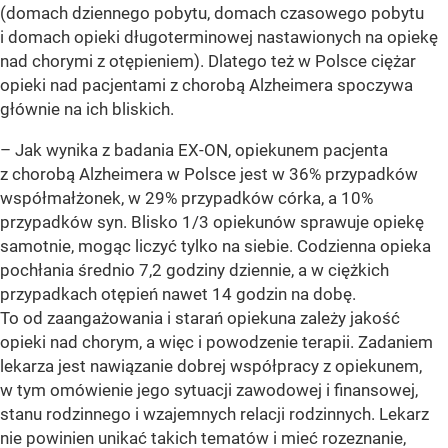
(domach dziennego pobytu, domach czasowego pobytu
i domach opieki długoterminowej nastawionych na opiekę
nad chorymi z otępieniem). Dlatego też w Polsce ciężar
opieki nad pacjentami z chorobą Alzheimera spoczywa
głównie na ich bliskich.
– Jak wynika z badania EX-ON, opiekunem pacjenta
z chorobą Alzheimera w Polsce jest w 36% przypadków
współmałżonek, w 29% przypadków córka, a 10%
przypadków syn. Blisko 1/3 opiekunów sprawuje opiekę
samotnie, mogąc liczyć tylko na siebie. Codzienna opieka
pochłania średnio 7,2 godziny dziennie, a w ciężkich
przypadkach otępień nawet 14 godzin na dobę.
To od zaangażowania i starań opiekuna zależy jakość
opieki nad chorym, a więc i powodzenie terapii. Zadaniem
lekarza jest nawiązanie dobrej współpracy z opiekunem,
w tym omówienie jego sytuacji zawodowej i finansowej,
stanu rodzinnego i wzajemnych relacji rodzinnych. Lekarz
nie powinien unikać takich tematów i mieć rozeznanie,