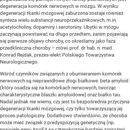
degeneracja komórek nerwowych w mózgu. W wyniku
degeneracji tkanki mózgowej zaburzona zostaje również
synteza wielu substancji neuroprzekaźnikowych, m.in.
acetylocholiny, dopaminy i serotoniny. Ubytki w mózgu
zaczynają powstawać na długo przedtem, zanim pojawiają
się pierwsze objawy choroby, co określamy jako faza
przedkliniczna choroby – mówi prof. dr hab. n. med.
Konrad Rejdak, prezes-elekt Polskiego Towarzystwa
Neurologicznego.
Wśród czynników związanych z obumieraniem komórek
nerwowych są nieprawidłowe złogi białkowe: beta amyloid
(który osadza się na komórkach nerwowych, tworząc
charakterystyczne blaszki amyloidowe) oraz białko tau.
Nadal jednak nie wiemy, czy jest to bezpośrednia przyczyna
degeneracji tkanki mózgowej, czy tylko towarzyszący jej
proces patologiczny. Dodatkowo stwierdzono, że choroba
może mieć związek z predyspozycją genetyczną (np.
nosiciele genu ApoE4 są czterokrotnie bardziej zagrożeni