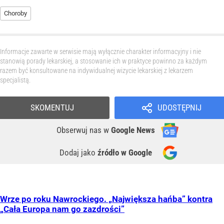
Choroby
Informacje zawarte w serwisie mają wyłącznie charakter informacyjny i nie
stanowią porady lekarskiej, a stosowanie ich w praktyce powinno za każdym
razem być konsultowane na indywidualnej wizycie lekarskiej z lekarzem
specjalistą.
SKOMENTUJ
UDOSTĘPNIJ
Obserwuj nas
w
Google News
Dodaj jako
źródło w Google
Wrze po roku Nawrockiego. „Największa hańba” kontra
„Cała Europa nam go zazdrości”