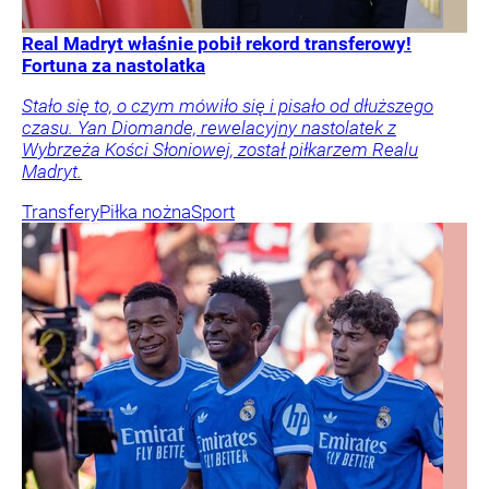
Real Madryt właśnie pobił rekord transferowy!
Fortuna za nastolatka
Stało się to, o czym mówiło się i pisało od dłuższego
czasu. Yan Diomande, rewelacyjny nastolatek z
Wybrzeża Kości Słoniowej, został piłkarzem Realu
Madryt.
Transfery
Piłka nożna
Sport