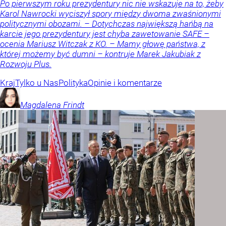
Po pierwszym roku prezydentury nic nie wskazuje na to, żeby
Karol Nawrocki wyciszył spory między dwoma zwaśnionymi
politycznymi obozami. – Dotychczas największą hańbą na
karcie jego prezydentury jest chyba zawetowanie SAFE –
ocenia Mariusz Witczak z KO. – Mamy głowę państwa, z
której możemy być dumni – kontruje Marek Jakubiak z
Rozwoju Plus.
Kraj
Tylko u Nas
Polityka
Opinie i komentarze
Magdalena
Frindt