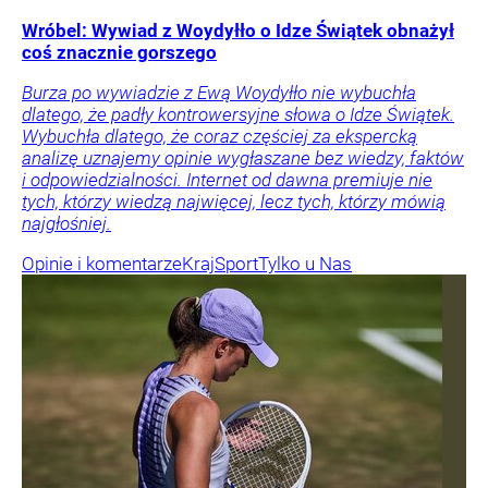
Wróbel: Wywiad z Woydyłło o Idze Świątek obnażył
coś znacznie gorszego
Burza po wywiadzie z Ewą Woydyłło nie wybuchła
dlatego, że padły kontrowersyjne słowa o Idze Świątek.
Wybuchła dlatego, że coraz częściej za ekspercką
analizę uznajemy opinie wygłaszane bez wiedzy, faktów
i odpowiedzialności. Internet od dawna premiuje nie
tych, którzy wiedzą najwięcej, lecz tych, którzy mówią
najgłośniej.
Opinie i komentarze
Kraj
Sport
Tylko u Nas