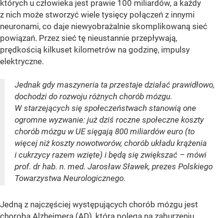
których u człowieka jest prawie 100 miliardów, a każdy
z nich może stworzyć wiele tysięcy połączeń z innymi
neuronami, co daje niewyobrażalnie skomplikowaną sieć
powiązań. Przez sieć tę nieustannie przepływają,
prędkością kilkuset kilometrów na godzinę, impulsy
elektryczne.
Jednak gdy maszyneria ta przestaje działać prawidłowo,
dochodzi do rozwoju różnych chorób mózgu.
W starzejących się społeczeństwach stanowią one
ogromne wyzwanie: już dziś roczne społeczne koszty
chorób mózgu w UE sięgają 800 miliardów euro (to
więcej niż koszty nowotworów, chorób układu krążenia
i cukrzycy razem wzięte) i będą się zwiększać – mówi
prof. dr hab. n. med. Jarosław Sławek, prezes Polskiego
Towarzystwa Neurologicznego.
Jedną z najczęściej występujących chorób mózgu jest
choroba Alzheimera (AD), która polega na zaburzeniu