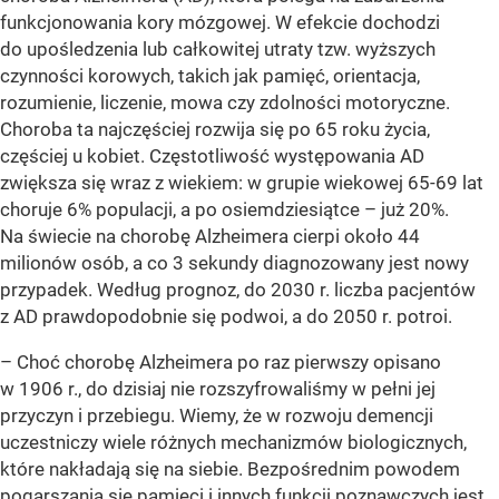
funkcjonowania kory mózgowej. W efekcie dochodzi
do upośledzenia lub całkowitej utraty tzw. wyższych
czynności korowych, takich jak pamięć, orientacja,
rozumienie, liczenie, mowa czy zdolności motoryczne.
Choroba ta najczęściej rozwija się po 65 roku życia,
częściej u kobiet. Częstotliwość występowania AD
zwiększa się wraz z wiekiem: w grupie wiekowej 65-69 lat
choruje 6% populacji, a po osiemdziesiątce – już 20%.
Na świecie na chorobę Alzheimera cierpi około 44
milionów osób, a co 3 sekundy diagnozowany jest nowy
przypadek. Według prognoz, do 2030 r. liczba pacjentów
z AD prawdopodobnie się podwoi, a do 2050 r. potroi.
– Choć chorobę Alzheimera po raz pierwszy opisano
w 1906 r., do dzisiaj nie rozszyfrowaliśmy w pełni jej
przyczyn i przebiegu. Wiemy, że w rozwoju demencji
uczestniczy wiele różnych mechanizmów biologicznych,
które nakładają się na siebie. Bezpośrednim powodem
pogarszania się pamięci i innych funkcji poznawczych jest