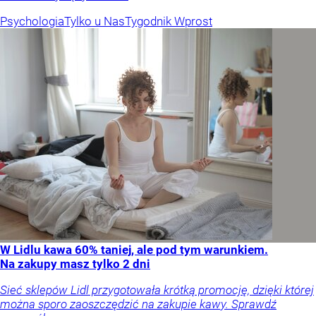
Psychologia
Tylko u Nas
Tygodnik Wprost
W Lidlu kawa 60% taniej, ale pod tym warunkiem.
Na zakupy masz tylko 2 dni
Sieć sklepów Lidl przygotowała krótką promocję, dzięki której
można sporo zaoszczędzić na zakupie kawy. Sprawdź