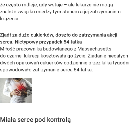
że często mdleje, gdy wstaje – ale lekarze nie mogą
znaleźć związku między tym stanem a jej zatrzymaniem
krążenia.
Zjadł za dużo cukierków, doszło do zatrzymania akcji
serca. Nietypowy przypadek 54-latka
Miłość pracownika budowlanego z Massachusetts
do czarnej lukrecji kosztowała go życie. Zjadanie niecałych
dwóch opakowań cukierków codziennie przez kilka tygodni
spowodowało zatrzymanie serca 54-latka.
Miała serce pod kontrolą