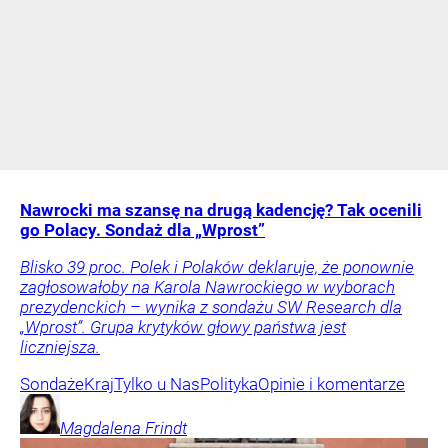
Nawrocki ma szansę na drugą kadencję? Tak ocenili
go Polacy. Sondaż dla „Wprost”
Blisko 39 proc. Polek i Polaków deklaruje, że ponownie
zagłosowałoby na Karola Nawrockiego w wyborach
prezydenckich – wynika z sondażu SW Research dla
„Wprost”. Grupa krytyków głowy państwa jest
liczniejsza.
Sondaże
Kraj
Tylko u Nas
Polityka
Opinie i komentarze
Magdalena
Frindt