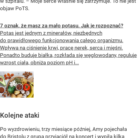
w szpitalu. – Moje serce właśnie się zatrzymuje. To nie jest
objaw PoTS.
7 oznak, że masz za mało potasu. Jak je rozpoznać?
Potas jest jednym z minerałów, niezbędnych
do prawidłowego funkcjonowania całego organizmu.
Wpływa na ciśnienie krwi, pracę nerek, serca i mięśni.
Ponadto buduje białka, rozkłada się węglowodany, reguluje
wzrost ciała, obniża poziom pH i...
Kolejne ataki
Po wyzdrowieniu, trzy miesiące później, Amy pojechała
do Bristolu z grupą przyjaciół na koncert i wypiła kilka