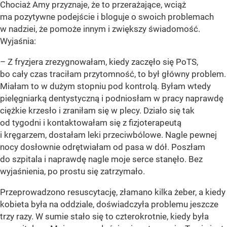
Chociaż Amy przyznaje, że to przerażające, wciąż
ma pozytywne podejście i bloguje o swoich problemach
w nadziei, że pomoże innym i zwiększy świadomość.
Wyjaśnia:
– Z fryzjera zrezygnowałam, kiedy zaczęło się PoTS,
bo cały czas traciłam przytomność, to był główny problem.
Miałam to w dużym stopniu pod kontrolą. Byłam wtedy
pielęgniarką dentystyczną i podniosłam w pracy naprawdę
ciężkie krzesło i zraniłam się w plecy. Działo się tak
od tygodni i kontaktowałam się z fizjoterapeutą
i kręgarzem, dostałam leki przeciwbólowe. Nagle pewnej
nocy dosłownie odrętwiałam od pasa w dół. Poszłam
do szpitala i naprawdę nagle moje serce stanęło. Bez
wyjaśnienia, po prostu się zatrzymało.
Przeprowadzono resuscytację, złamano kilka żeber, a kiedy
kobieta była na oddziale, doświadczyła problemu jeszcze
trzy razy. W sumie stało się to czterokrotnie, kiedy była