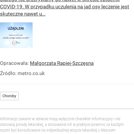
COVID-19. W przypadku uczulenia na jad osy leczenie jest
skuteczne nawet u...
Opracowała:
Małgorzata Rapiej-Szczęsna
Źródło:
metro.co.uk
Choroby
Informacje zawarte w serwisie mają wyłącznie charakter informacyjny i nie
stanowią porady lekarskiej, a stosowanie ich w praktyce powinno za każdym
razem być konsultowane na indywidualnej wizycie lekarskiej z lekarzem