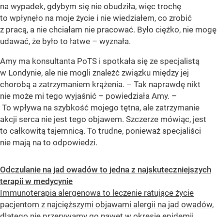
na wypadek, gdybym się nie obudziła, więc trochę
to wpłynęło na moje życie i nie wiedziałem, co zrobić
z pracą, a nie chciałam nie pracować. Było ciężko, nie mogę
udawać, że było to łatwe – wyznała.
Amy ma konsultanta PoTS i spotkała się ze specjalistą
w Londynie, ale nie mogli znaleźć związku między jej
chorobą a zatrzymaniem krążenia. – Tak naprawdę nikt
nie może mi tego wyjaśnić – powiedziała Amy. –
To wpływa na szybkość mojego tętna, ale zatrzymanie
akcji serca nie jest tego objawem. Szczerze mówiąc, jest
to całkowitą tajemnicą. To trudne, ponieważ specjaliści
nie mają na to odpowiedzi.
Odczulanie na jad owadów to jedna z najskuteczniejszych
terapii w medycynie
Immunoterapia alergenowa to leczenie ratujące życie
pacjentom z najcięższymi objawami alergii na jad owadów,
dlatego nie przerywamy go nawet w okresie epidemii