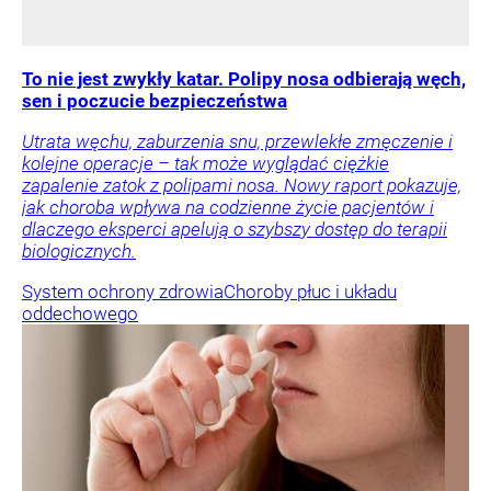
To nie jest zwykły katar. Polipy nosa odbierają węch,
sen i poczucie bezpieczeństwa
Utrata węchu, zaburzenia snu, przewlekłe zmęczenie i
kolejne operacje – tak może wyglądać ciężkie
zapalenie zatok z polipami nosa. Nowy raport pokazuje,
jak choroba wpływa na codzienne życie pacjentów i
dlaczego eksperci apelują o szybszy dostęp do terapii
biologicznych.
System ochrony zdrowia
Choroby płuc i układu
oddechowego