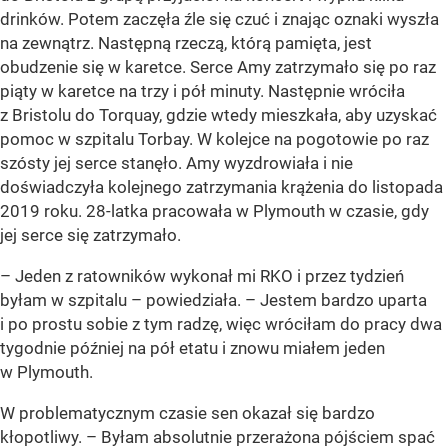
drinków. Potem zaczęła źle się czuć i znając oznaki wyszła
na zewnątrz. Następną rzeczą, którą pamięta, jest
obudzenie się w karetce. Serce Amy zatrzymało się po raz
piąty w karetce na trzy i pół minuty. Następnie wróciła
z Bristolu do Torquay, gdzie wtedy mieszkała, aby uzyskać
pomoc w szpitalu Torbay. W kolejce na pogotowie po raz
szósty jej serce stanęło. Amy wyzdrowiała i nie
doświadczyła kolejnego zatrzymania krążenia do listopada
2019 roku. 28-latka pracowała w Plymouth w czasie, gdy
jej serce się zatrzymało.
– Jeden z ratowników wykonał mi RKO i przez tydzień
byłam w szpitalu – powiedziała. – Jestem bardzo uparta
i po prostu sobie z tym radzę, więc wróciłam do pracy dwa
tygodnie później na pół etatu i znowu miałem jeden
w Plymouth.
W problematycznym czasie sen okazał się bardzo
kłopotliwy. – Byłam absolutnie przerażona pójściem spać