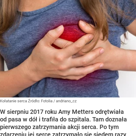
Kołatanie serca
Źródło:
Fotolia
/
andriano_cz
W sierpniu 2017 roku Amy Metters odrętwiała
od pasa w dół i trafiła do szpitala. Tam doznała
pierwszego zatrzymania akcji serca. Po tym
zdarzeniu jej serce zatrzymało się siedem razy