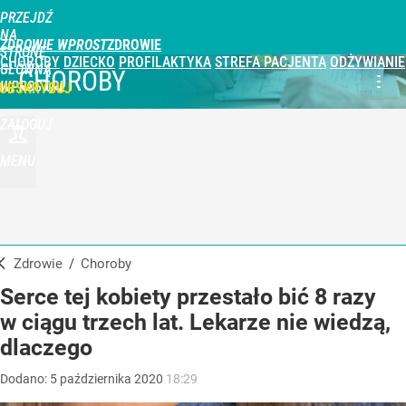
PRZEJDŹ
NA
ZDROWIE WPROST
STRONĘ
CHOROBY
DZIECKO
PROFILAKTYKA
STREFA PACJENTA
ODŻYWIANIE
GŁÓWNĄ
CHOROBY
WPROST.PL
UBSKRYBUJ
ZALOGUJ
MENU
Zdrowie
/
Choroby
Serce tej kobiety przestało bić 8 razy
w ciągu trzech lat. Lekarze nie wiedzą,
dlaczego
Dodano:
5
października
2020
18:29