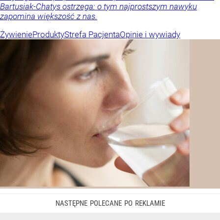
Bartusiak-Chatys ostrzega: o tym najprostszym nawyku
zapomina większość z nas.
Żywienie
Produkty
Strefa Pacjenta
Opinie i wywiady