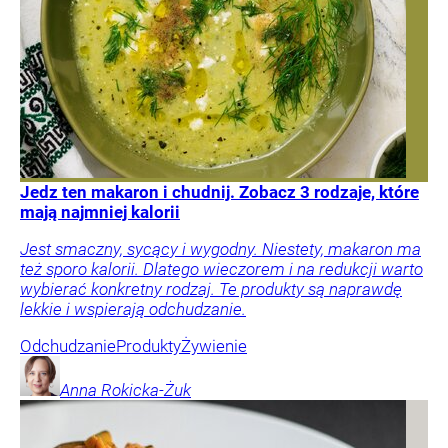
Jedz ten makaron i chudnij. Zobacz 3 rodzaje, które
mają najmniej kalorii
Jest smaczny, sycący i wygodny. Niestety, makaron ma
też sporo kalorii. Dlatego wieczorem i na redukcji warto
wybierać konkretny rodzaj. Te produkty są naprawdę
lekkie i wspierają odchudzanie.
Odchudzanie
Produkty
Żywienie
Anna
Rokicka-Żuk