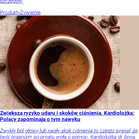
szczegóły.
Produkty
Żywienie
Zwiększa ryzyko udaru i skoków ciśnienia. Kardiolożka:
Polacy zapominają o tym nawyku
Zwykły ból głowy lub nagły skok ciśnienia to często sygnał, że
twój organizm po prostu woła o pomoc. Kardiolożka dr Anna