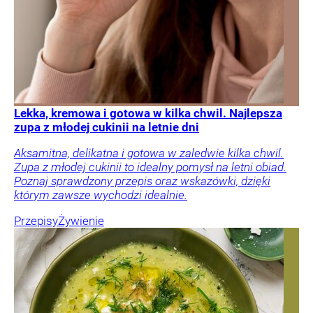
Lekka, kremowa i gotowa w kilka chwil. Najlepsza
zupa z młodej cukinii na letnie dni
Aksamitna, delikatna i gotowa w zaledwie kilka chwil.
Zupa z młodej cukinii to idealny pomysł na letni obiad.
Poznaj sprawdzony przepis oraz wskazówki, dzięki
którym zawsze wychodzi idealnie.
Przepisy
Żywienie