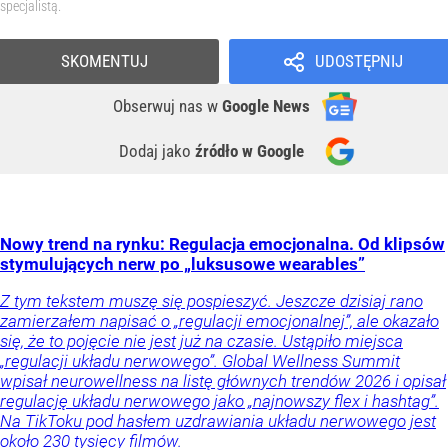
specjalistą.
SKOMENTUJ
UDOSTĘPNIJ
Obserwuj nas
w
Google News
Dodaj jako
źródło w Google
Nowy trend na rynku: Regulacja emocjonalna. Od klipsów
stymulujących nerw po „luksusowe wearables”
Z tym tekstem muszę się pospieszyć. Jeszcze dzisiaj rano
zamierzałem napisać o „regulacji emocjonalnej”, ale okazało
się, że to pojęcie nie jest już na czasie. Ustąpiło miejsca
„regulacji układu nerwowego”. Global Wellness Summit
wpisał neurowellness na listę głównych trendów 2026 i opisał
regulację układu nerwowego jako „najnowszy flex i hashtag”.
Na TikToku pod hasłem uzdrawiania układu nerwowego jest
około 230 tysięcy filmów.