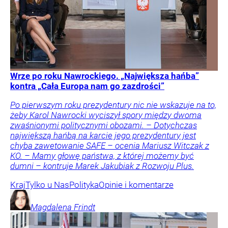
Wrze po roku Nawrockiego. „Największa hańba”
kontra „Cała Europa nam go zazdrości”
Po pierwszym roku prezydentury nic nie wskazuje na to,
żeby Karol Nawrocki wyciszył spory między dwoma
zwaśnionymi politycznymi obozami. – Dotychczas
największą hańbą na karcie jego prezydentury jest
chyba zawetowanie SAFE – ocenia Mariusz Witczak z
KO. – Mamy głowę państwa, z której możemy być
dumni – kontruje Marek Jakubiak z Rozwoju Plus.
Kraj
Tylko u Nas
Polityka
Opinie i komentarze
Magdalena
Frindt