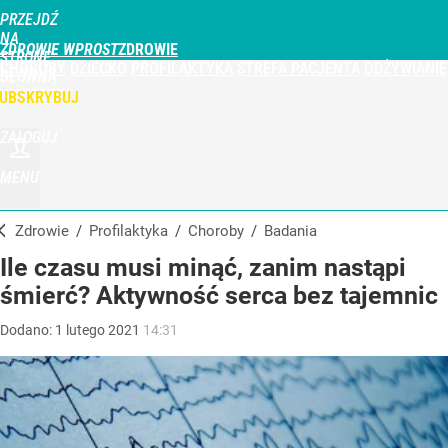
PRZEJDŹ
NA
ZDROWIE WPROST
STRONĘ
CHOROBY
DZIECKO
PROFILAKTYKA
STREFA PACJENTA
ODŻYWIANIE
GŁÓWNĄ
WPROST.PL
UBSKRYBUJ
ZALOGUJ
MENU
Zdrowie
/
Profilaktyka
/
Choroby
/
Badania
Ile czasu musi minąć, zanim nastąpi
śmierć? Aktywność serca bez tajemnic
Dodano:
1
lutego
2021
14:31