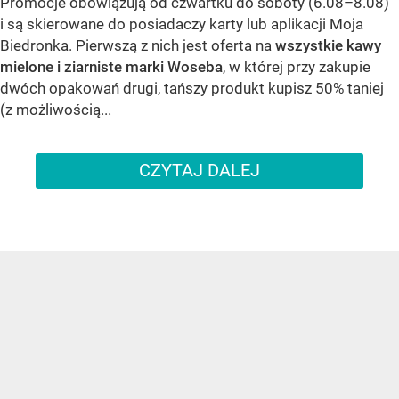
Promocje obowiązują od czwartku do soboty (6.08–8.08)
i są skierowane do posiadaczy karty lub aplikacji Moja
Biedronka. Pierwszą z nich jest oferta na
wszystkie kawy
mielone i ziarniste marki Woseba
, w której przy zakupie
dwóch opakowań drugi, tańszy produkt kupisz 50% taniej
(z możliwością...
CZYTAJ DALEJ