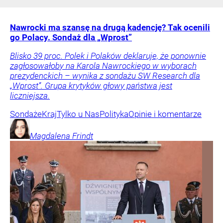
Nawrocki ma szansę na drugą kadencję? Tak ocenili
go Polacy. Sondaż dla „Wprost”
Blisko 39 proc. Polek i Polaków deklaruje, że ponownie
zagłosowałoby na Karola Nawrockiego w wyborach
prezydenckich – wynika z sondażu SW Research dla
„Wprost”. Grupa krytyków głowy państwa jest
liczniejsza.
Sondaże
Kraj
Tylko u Nas
Polityka
Opinie i komentarze
Magdalena
Frindt