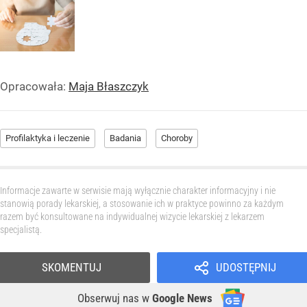
Opracowała:
Maja Błaszczyk
Profilaktyka i leczenie
Badania
Choroby
Informacje zawarte w serwisie mają wyłącznie charakter informacyjny i nie
stanowią porady lekarskiej, a stosowanie ich w praktyce powinno za każdym
razem być konsultowane na indywidualnej wizycie lekarskiej z lekarzem
specjalistą.
SKOMENTUJ
UDOSTĘPNIJ
Obserwuj nas
w
Google News