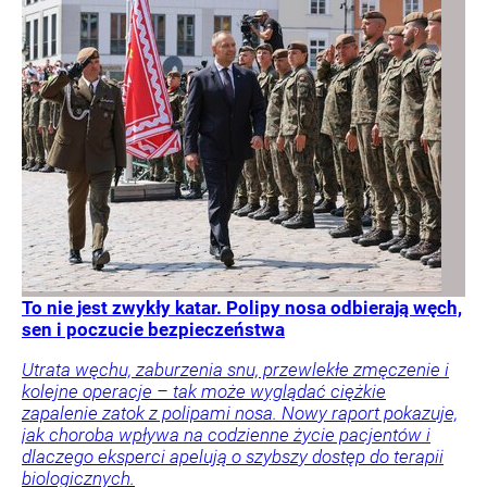
To nie jest zwykły katar. Polipy nosa odbierają węch,
sen i poczucie bezpieczeństwa
Utrata węchu, zaburzenia snu, przewlekłe zmęczenie i
kolejne operacje – tak może wyglądać ciężkie
zapalenie zatok z polipami nosa. Nowy raport pokazuje,
jak choroba wpływa na codzienne życie pacjentów i
dlaczego eksperci apelują o szybszy dostęp do terapii
biologicznych.