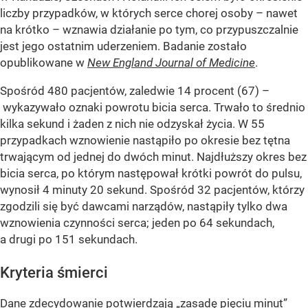
liczby przypadków, w których serce chorej osoby – nawet
na krótko – wznawia działanie po tym, co przypuszczalnie
jest jego ostatnim uderzeniem. Badanie zostało
opublikowane w
New England Journal of Medicine
.
Spośród 480 pacjentów, zaledwie 14 procent (67) –
wykazywało oznaki powrotu bicia serca. Trwało to średnio
kilka sekund i żaden z nich nie odzyskał życia. W 55
przypadkach wznowienie nastąpiło po okresie bez tętna
trwającym od jednej do dwóch minut. Najdłuższy okres bez
bicia serca, po którym następował krótki powrót do pulsu,
wynosił 4 minuty 20 sekund. Spośród 32 pacjentów, którzy
zgodzili się być dawcami narządów, nastąpiły tylko dwa
wznowienia czynności serca; jeden po 64 sekundach,
a drugi po 151 sekundach.
Kryteria śmierci
Dane zdecydowanie potwierdzają „zasadę pięciu minut”