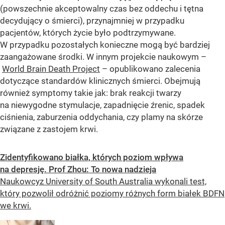
(powszechnie akceptowalny czas bez oddechu i tętna
decydujący o śmierci), przynajmniej w przypadku
pacjentów, których życie było podtrzymywane.
W przypadku pozostałych konieczne mogą być bardziej
zaangażowane środki. W innym projekcie naukowym –
World Brain Death Project
– opublikowano zalecenia
dotyczące standardów klinicznych śmierci. Obejmują
również symptomy takie jak: brak reakcji twarzy
na niewygodne stymulacje, zapadnięcie źrenic, spadek
ciśnienia, zaburzenia oddychania, czy plamy na skórze
związane z zastojem krwi.
Zidentyfikowano białka, których poziom wpływa
na depresję. Prof Zhou: To nowa nadzieja
Naukowcyz University of South Australia wykonali test,
który pozwolił odróżnić poziomy różnych form białek BDFN
we krwi.