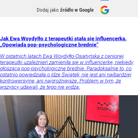
Dodaj jako
źródło w Google
Jak Ewa Woydyłło z terapeutki stała się influencerką.
„Opowiada pop-psychologiczne brednie”
W ostatnich latach Ewa Woydyłło-Osiatyńska z cenionej
terapeutki uzależnień zamieniła się w influencerkę, niekiedy
głoszącą pop-psychologiczne brednie. Paradoksalnie to, co
ostatnio powiedziała o Idze Świątek, nie jest ani najbardziej
kontrowersyjne, ani najgroźniejsze. Problem w tym, że
wszyscy udawali, że tego nie widzą.