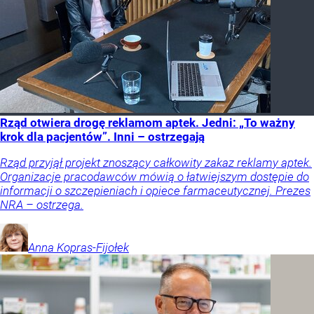
Rząd otwiera drogę reklamom aptek. Jedni: „To ważny
krok dla pacjentów”. Inni – ostrzegają
Rząd przyjął projekt znoszący całkowity zakaz reklamy aptek.
Organizacje pracodawców mówią o łatwiejszym dostępie do
informacji o szczepieniach i opiece farmaceutycznej. Prezes
NRA – ostrzega.
Anna
Kopras-Fijołek