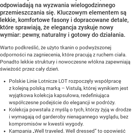
odpowiadają na wyzwania wielogodzinnego
przemieszczania się. Kluczowym elementem są
lekkie, komfortowe fasony i dopracowane detale,
które sprawiają, że elegancja zyskuje nowy
wymiar: pewny, naturalny i gotowy do działania.
Warto podkreślić, że użyto tkanin o podwyższonej
odporności na zagniecenia, które pracują z ruchem ciała.
Ponadto lekkie struktury i nowoczesne włókna zapewniają
świeżość przez cały dzień.
Polskie Linie Lotnicze LOT rozpoczęły współpracę
z kolejną polską marką – Vistulą, której wynikiem jest
wyjątkowa kolekcja kapsułowa, redefiniująca
współczesne podejście do elegancji w podróży.
Kolekcja powstała z myślą o tych, którzy żyją w drodze
i wymagają od garderoby nienagannego wyglądu, bez
kompromisów w kwestii wygody.
Kampania „Well traveled. Well dressed” to opowieść