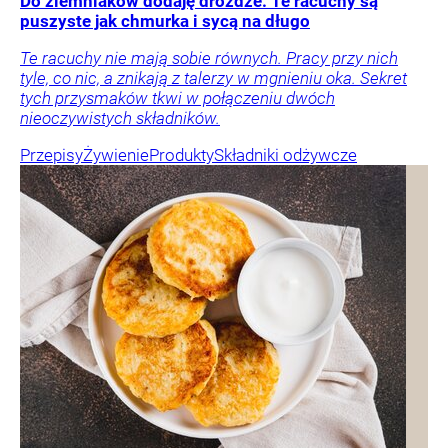
Do ziemniaków dodaję drożdże. Te racuchy są
puszyste jak chmurka i sycą na długo
Te racuchy nie mają sobie równych. Pracy przy nich
tyle, co nic, a znikają z talerzy w mgnieniu oka. Sekret
tych przysmaków tkwi w połączeniu dwóch
nieoczywistych składników.
Przepisy
Żywienie
Produkty
Składniki odżywcze