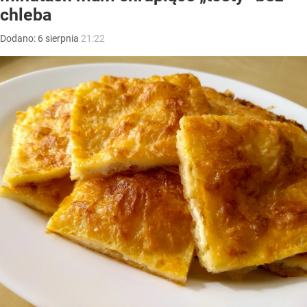
chleba
Dodano:
6
sierpnia
21:22