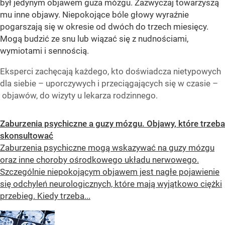
był jedynym objawem guza mózgu. Zazwyczaj towarzyszą
mu inne objawy. Niepokojące bóle głowy wyraźnie
pogarszają się w okresie od dwóch do trzech miesięcy.
Mogą budzić ze snu lub wiązać się z nudnościami,
wymiotami i sennością.
Eksperci zachęcają każdego, kto doświadcza nietypowych
dla siebie – uporczywych i przeciągających się w czasie –
objawów, do wizyty u lekarza rodzinnego.
Zaburzenia psychiczne a guzy mózgu. Objawy, które trzeba
skonsultować
Zaburzenia psychiczne mogą wskazywać na guzy mózgu
oraz inne choroby ośrodkowego układu nerwowego.
Szczególnie niepokojącym objawem jest nagłe pojawienie
się odchyleń neurologicznych, które mają wyjątkowo ciężki
przebieg. Kiedy trzeba...