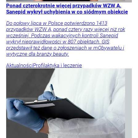
Ponad czterokrotnie więcej przypadków WZW A.
Sanepid wykrył uchybienia w co siódmym obiekcie
Do połowy lipca w Polsce potwierdzono 1413
przypadków WZW A, ponad cztery razy więcej niż rok
wcześniej. Podczas wakacyjnych kontroli Sanepid
wykrył nieprawidłowości w 807 obiektach. GIS
przedstawił też dane o zgłoszeniach w mObywatelu i
wytyczne dla branży beauty.
Aktualności
Profilaktyka i leczenie