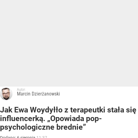
Autor:
Marcin Dzierżanowski
Jak Ewa Woydyłło z terapeutki stała się
influencerką. „Opowiada pop-
psychologiczne brednie”
Dodano:
6
sierpnia
11:37