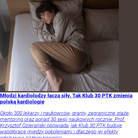
Młodzi kardiolodzy łączą siły. Tak Klub 30 PTK zmienia
polską kardiologię
Około 300 lekarzy i naukowców, granty, zagraniczne staże,
mentoring oraz ponad 30 sesji naukowych rocznie. Prof.
Krzysztof Ozierański opowiada, jak Klub 30 PTK buduje
współpracę między pokoleniami i dlaczego jej efekty
odczuwają później pacjenci.