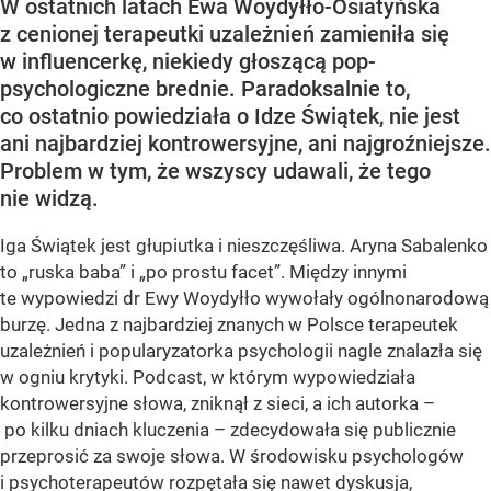
W ostatnich latach Ewa Woydyłło-Osiatyńska
z cenionej terapeutki uzależnień zamieniła się
w influencerkę, niekiedy głoszącą pop-
psychologiczne brednie. Paradoksalnie to,
co ostatnio powiedziała o Idze Świątek, nie jest
ani najbardziej kontrowersyjne, ani najgroźniejsze.
Problem w tym, że wszyscy udawali, że tego
nie widzą.
Iga Świątek jest głupiutka i nieszczęśliwa. Aryna Sabalenko
to „ruska baba” i „po prostu facet”. Między innymi
te wypowiedzi dr Ewy Woydyłło wywołały ogólnonarodową
burzę. Jedna z najbardziej znanych w Polsce terapeutek
uzależnień i popularyzatorka psychologii nagle znalazła się
w ogniu krytyki. Podcast, w którym wypowiedziała
kontrowersyjne słowa, zniknął z sieci, a ich autorka –
po kilku dniach kluczenia – zdecydowała się publicznie
przeprosić za swoje słowa. W środowisku psychologów
i psychoterapeutów rozpętała się nawet dyskusja,