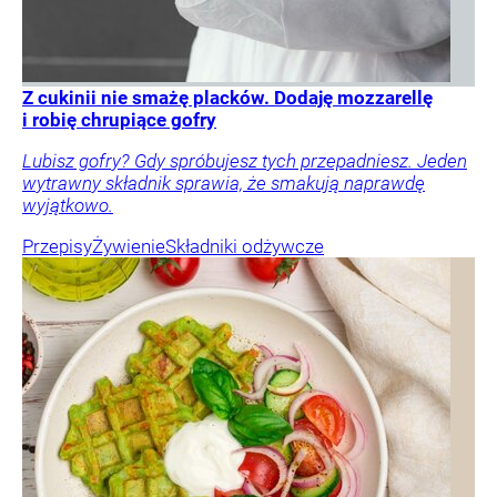
Z cukinii nie smażę placków. Dodaję mozzarellę
i robię chrupiące gofry
Lubisz gofry? Gdy spróbujesz tych przepadniesz. Jeden
wytrawny składnik sprawia, że smakują naprawdę
wyjątkowo.
Przepisy
Żywienie
Składniki odżywcze