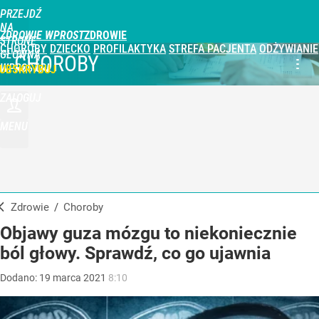
PRZEJDŹ
NA
ZDROWIE WPROST
STRONĘ
CHOROBY
DZIECKO
PROFILAKTYKA
STREFA PACJENTA
ODŻYWIANIE
GŁÓWNĄ
CHOROBY
WPROST.PL
UBSKRYBUJ
ZALOGUJ
MENU
Zdrowie
/
Choroby
Objawy guza mózgu to niekoniecznie
ból głowy. Sprawdź, co go ujawnia
Dodano:
19
marca
2021
8:10