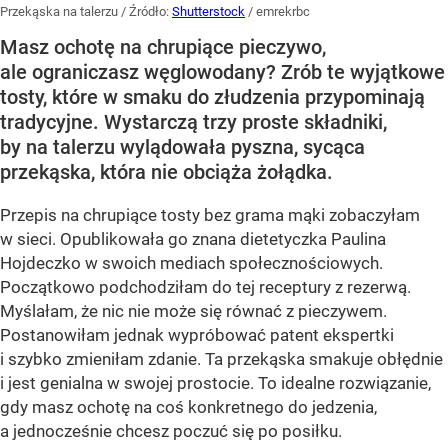
Przekąska na talerzu
/ Źródło:
Shutterstock
/
emrekrbc
Masz ochotę na chrupiące pieczywo,
ale ograniczasz węglowodany? Zrób te wyjątkowe
tosty, które w smaku do złudzenia przypominają
tradycyjne. Wystarczą trzy proste składniki,
by na talerzu wylądowała pyszna, sycąca
przekąska, która nie obciąża żołądka.
Przepis na chrupiące tosty bez grama mąki zobaczyłam
w sieci. Opublikowała go znana dietetyczka Paulina
Hojdeczko w swoich mediach społecznościowych.
Początkowo podchodziłam do tej receptury z rezerwą.
Myślałam, że nic nie może się równać z pieczywem.
Postanowiłam jednak wypróbować patent ekspertki
i szybko zmieniłam zdanie. Ta przekąska smakuje obłędnie
i jest genialna w swojej prostocie. To idealne rozwiązanie,
gdy masz ochotę na coś konkretnego do jedzenia,
a jednocześnie chcesz poczuć się po posiłku.