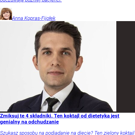
Anna
Kopras-Fijołek
Zmiksuj te 4 składniki. Ten koktajl od dietetyka jest
genialny na odchudzanie
Szukasz sposobu na podjadanie na diecie? Ten zielony koktajl