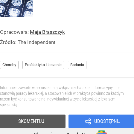
Opracowała:
Maja Błaszczyk
Źródło:
The Independent
Choroby
Profilaktyka i leczenie
Badania
Informacje zawarte w serwisie mają wyłącznie charakter informacyjny i nie
stanowią porady lekarskiej, a stosowanie ich w praktyce powinno za każdym
razem być konsultowane na indywidualnej wizycie lekarskiej z lekarzem
specjalistą.
SKOMENTUJ
UDOSTĘPNIJ