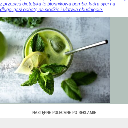
z przepisu dietetyka to błonnikowa bomba, która syci na
długo, gasi ochotę na słodkie i ułatwia chudnięcie.