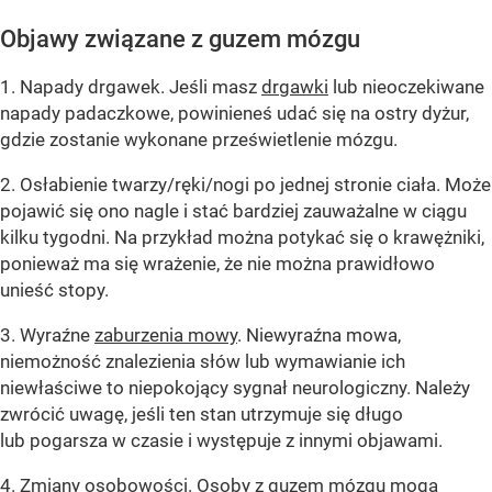
Objawy związane z guzem mózgu
1. Napady drgawek. Jeśli masz
drgawki
lub nieoczekiwane
napady padaczkowe, powinieneś udać się na ostry dyżur,
gdzie zostanie wykonane prześwietlenie mózgu.
2. Osłabienie twarzy/ręki/nogi po jednej stronie ciała. Może
pojawić się ono nagle i stać bardziej zauważalne w ciągu
kilku tygodni. Na przykład można potykać się o krawężniki,
ponieważ ma się wrażenie, że nie można prawidłowo
unieść stopy.
3. Wyraźne
zaburzenia mowy
. Niewyraźna mowa,
niemożność znalezienia słów lub wymawianie ich
niewłaściwe to niepokojący sygnał neurologiczny. Należy
zwrócić uwagę, jeśli ten stan utrzymuje się długo
lub pogarsza w czasie i występuje z innymi objawami.
4. Zmiany osobowości. Osoby z guzem mózgu mogą