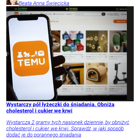
Beata Anna
Święcicka
Wystarczy pół łyżeczki do śniadania. Obniża
cholesterol i cukier we krwi
Wystarczą 2 gramy tych nasionek dziennie, by obniżyć
cholesterol i cukier we krwi. Sprawdź, w jaki sposób
dodać je do porannego śniadania