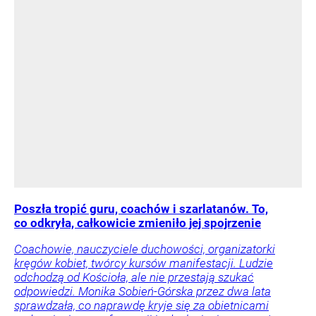
Poszła tropić guru, coachów i szarlatanów. To,
co odkryła, całkowicie zmieniło jej spojrzenie
Coachowie, nauczyciele duchowości, organizatorki
kręgów kobiet, twórcy kursów manifestacji. Ludzie
odchodzą od Kościoła, ale nie przestają szukać
odpowiedzi. Monika Sobień-Górska przez dwa lata
sprawdzała, co naprawdę kryje się za obietnicami