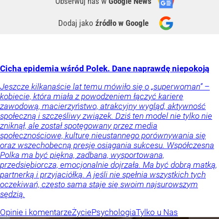
Obserwuj nas
w
Google News
Dodaj jako
źródło w Google
Cicha epidemia wśród Polek. Dane naprawdę niepokoją
Jeszcze kilkanaście lat temu mówiło się o „superwoman” –
kobiecie, która miała z powodzeniem łączyć karierę
zawodową, macierzyństwo, atrakcyjny wygląd, aktywność
społeczną i szczęśliwy związek. Dziś ten model nie tylko nie
zniknął, ale został spotęgowany przez media
społecznościowe, kulturę nieustannego porównywania się
oraz wszechobecną presję osiągania sukcesu. Współczesna
Polka ma być piękna, zadbana, wysportowana,
przedsiębiorcza, emocjonalnie dojrzała. Ma być dobrą matką,
partnerką i przyjaciółką. A jeśli nie spełnia wszystkich tych
oczekiwań, często sama staje się swoim najsurowszym
sędzią.
Opinie i komentarze
Życie
Psychologia
Tylko u Nas