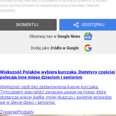
stanowią porady lekarskiej, a stosowanie ich w praktyce powinno za każdym
razem być konsultowane na indywidualnej wizycie lekarskiej z lekarzem
specjalistą.
SKOMENTUJ
UDOSTĘPNIJ
Obserwuj nas
w
Google News
Dodaj jako
źródło w Google
Większość Polaków wybiera kurczaka. Dietetycy częściej
polecają inne mięso dzieciom i seniorom
Większość osób bez zastanowienia kupuje kurczaka.
Tymczasem specjaliści zwracają uwagę na mięso, które
dostarcza więcej białka, mniej tłuszczu i świetnie sprawdza
się w diecie dzieci i seniorów.
Żywienie
Produkty