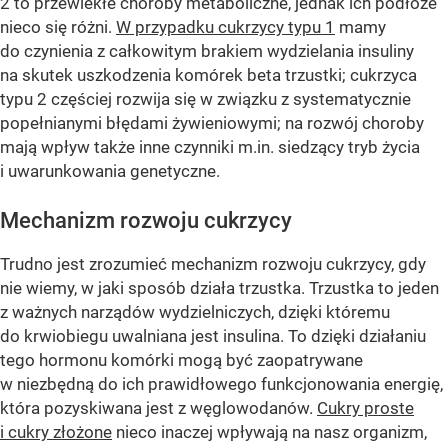
2 to przewlekłe choroby metaboliczne, jednak ich podłoże
nieco się różni.
W przypadku cukrzycy typu 1
mamy
do czynienia z całkowitym brakiem wydzielania insuliny
na skutek uszkodzenia komórek beta trzustki; cukrzyca
typu 2 częściej rozwija się w związku z systematycznie
popełnianymi błędami żywieniowymi; na rozwój choroby
mają wpływ także inne czynniki m.in. siedzący tryb życia
i uwarunkowania genetyczne.
Mechanizm rozwoju cukrzycy
Trudno jest zrozumieć mechanizm rozwoju cukrzycy, gdy
nie wiemy, w jaki sposób działa trzustka. Trzustka to jeden
z ważnych narządów wydzielniczych, dzięki któremu
do krwiobiegu uwalniana jest insulina. To dzięki działaniu
tego hormonu komórki mogą być zaopatrywane
w niezbędną do ich prawidłowego funkcjonowania energię,
która pozyskiwana jest z węglowodanów.
Cukry proste
i cukry złożone
nieco inaczej wpływają na nasz organizm,