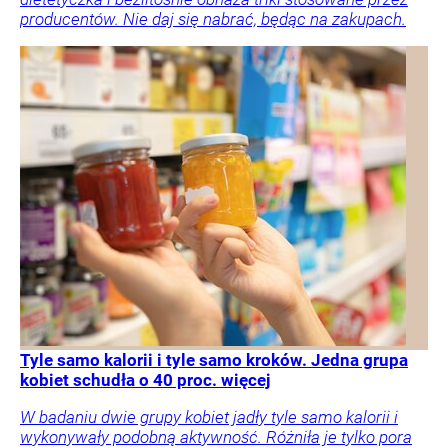
producentów. Nie daj się nabrać, będąc na zakupach.
Tyle samo kalorii i tyle samo kroków. Jedna grupa
kobiet schudła o 40 proc. więcej
W badaniu dwie grupy kobiet jadły tyle samo kalorii i
wykonywały podobną aktywność. Różniła je tylko pora