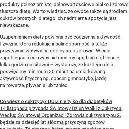
produkty pełnoziarniste, pełnowartościowe białko i zdrowe
tłuszcze dietę. Warto wiedzieć, że owoce także są źródłem
cukrów prostych, dlatego ich nadmierne spożycie jest
niewskazane.
Uzupełnieniem diety powinna być codzienna aktywność
fizyczna, która redukuje insulinooporność, a także
pozytywnie wpływa na ogólny stan zdrowia. W celu
zapobiegania cukrzycy nie musimy spędzać codziennie
kilku godzin na siłowni – wystarczy, że każdego dnia
poświęcimy minimum 30 minut na umiarkowaną
aktywność fizyczną np. spacer, gimnastykę, jazdę
na rowerze, pływanie lub taniec.
Co wiesz o cukrzycy? QUIZ nie tylko dla diabetyków
14 listopada przypada Światowy Dzień Walki z Cukrzycą.
Według Światowej Organizacji Zdrowia cukrzyca typu 2.
będzie za dziesięć lat siódmą przyczyną zgonów
na świecie. To choroba, której można zapobiec przez