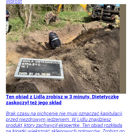
Wprost
Ten obiad z Lidla zrobisz w 3 minuty. Dietetyczkę
zaskoczył też jego skład
Brak czasu na pichcenie nie musi oznaczać kapitulacji
przed niezdrowym jedzeniem. W Lidlu znajdziesz
produkt, który zachwycił ekspertkę. Ten obiad rozkłada
na łopatki większość sklepowych gotowców. Zrobisz go