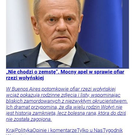
„Nie chodzi o zemstę”. Mocny apel w sprawie ofiar
rzezi wołyńskiej
W Buenos Aires potomkowie ofiar rzezi wołyńskiej
wciąż pokazują rodzinne zdjęcia i listy, wspominając
bliskich zamordowanych z niezwykłym okrucieństwem.
Ich dramat przypomina, że dla wielu rodzin Wołyń nie
jest historią zamkniętą, lecz bolesną raną, która do dziś
nie została zagojona.
Kraj
Polityka
Opinie i komentarze
Tylko u Nas
Tygodnik