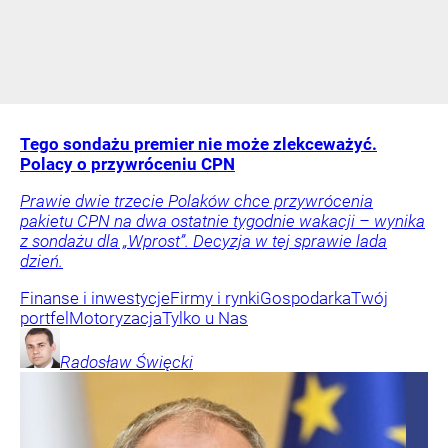
Tego sondażu premier nie może zlekceważyć.
Polacy o przywróceniu CPN
Prawie dwie trzecie Polaków chce przywrócenia
pakietu CPN na dwa ostatnie tygodnie wakacji – wynika
z sondażu dla „Wprost”. Decyzja w tej sprawie lada
dzień.
Finanse i inwestycje
Firmy i rynki
Gospodarka
Twój
portfel
Motoryzacja
Tylko u Nas
Radosław
Święcki