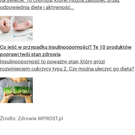
odpowiednią dietę i aktywność...
Co jeść w przypadku insulinooporności? Te 10 produktów
poprawi twój stan zdrowia
Insulinooporność to poważny stan, który grozi
rozwinięciem cukrzycy typu 2. Czy można uleczyć go dietą?
Źródło:
Zdrowie WPROST.pl