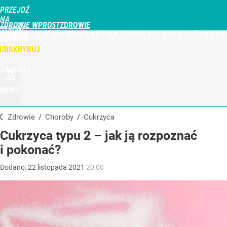
PRZEJDŹ
NA
ZDROWIE WPROST
STRONĘ
CHOROBY
DZIECKO
PROFILAKTYKA
STREFA PACJENTA
ODŻYWIANIE
GŁÓWNĄ
WPROST.PL
UBSKRYBUJ
ZALOGUJ
MENU
Zdrowie
/
Choroby
/
Cukrzyca
Cukrzyca typu 2 – jak ją rozpoznać
i pokonać?
Dodano:
22
listopada
2021
20:00