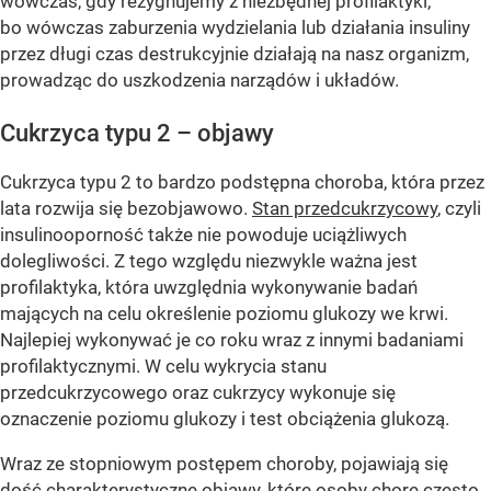
wówczas, gdy rezygnujemy z niezbędnej profilaktyki,
bo wówczas zaburzenia wydzielania lub działania insuliny
przez długi czas destrukcyjnie działają na nasz organizm,
prowadząc do uszkodzenia narządów i układów.
Cukrzyca typu 2 – objawy
Cukrzyca typu 2 to bardzo podstępna choroba, która przez
lata rozwija się bezobjawowo.
Stan przedcukrzycowy
, czyli
insulinooporność także nie powoduje uciążliwych
dolegliwości. Z tego względu niezwykle ważna jest
profilaktyka, która uwzględnia wykonywanie badań
mających na celu określenie poziomu glukozy we krwi.
Najlepiej wykonywać je co roku wraz z innymi badaniami
profilaktycznymi. W celu wykrycia stanu
przedcukrzycowego oraz cukrzycy wykonuje się
oznaczenie poziomu glukozy i test obciążenia glukozą.
Wraz ze stopniowym postępem choroby, pojawiają się
dość charakterystyczne objawy, które osoby chore często