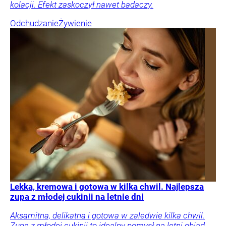
kolacji. Efekt zaskoczył nawet badaczy.
Odchudzanie
Żywienie
Lekka, kremowa i gotowa w kilka chwil. Najlepsza
zupa z młodej cukinii na letnie dni
Aksamitna, delikatna i gotowa w zaledwie kilka chwil.
Zupa z młodej cukinii to idealny pomysł na letni obiad.