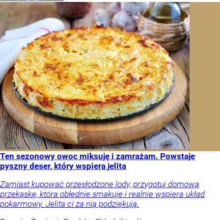
Ten sezonowy owoc miksuję i zamrażam. Powstaje
pyszny deser, który wspiera jelita
Zamiast kupować przesłodzone lody, przygotuj domową
przekąskę, która obłędnie smakuje i realnie wspiera układ
pokarmowy. Jelita ci za nią podziękują.