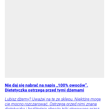
Nie daj się nabrać na napis „100% owoców”.
Dietetyczka ostrzega przed tymi dżemami
Lubisz dżemy? Uważaj na te ze sklepu. Niektóre mogą
cię mocno rozczarować. Ostrzega przed nimi znana
dietetyczka i bezlitośnie obnaża triki stosowane przez