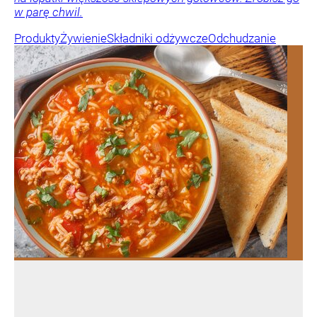
w parę chwil.
Produkty
Żywienie
Składniki odżywcze
Odchudzanie