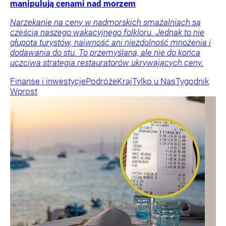
manipulują cenami nad morzem
Narzekanie na ceny w nadmorskich smażalniach są
częścią naszego wakacyjnego folkloru. Jednak to nie
głupota turystów, naiwność ani niezdolność mnożenia i
dodawania do stu. To przemyślana, ale nie do końca
uczciwa strategia restauratorów ukrywających ceny.
Finanse i inwestycje
Podróże
Kraj
Tylko u Nas
Tygodnik
Wprost