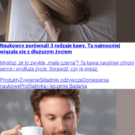
Naukowcy porównali 3 rodzaje kawy. Ta najmocniej
wiązała się z dłuższym życiem
Myślisz, że to zwykła „mała czarna”? Ta kawa najsilniej chroni
serce i wydłuża życie. Sprawdź, czy ją pijesz.
Produkty
Żywienie
Składniki odżywcze
Doniesienia
naukowe
Profilaktyka i leczenie
Badania