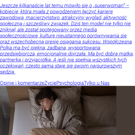
Jeszcze kilkanaście lat temu mówiło się o „superwoman” –
kobiecie, która miała z powodzeniem łączyć karierę
zawodową, macierzyństwo, atrakcyjny wygląd, aktywność
społeczną i szczęśliwy związek. Dziś ten model nie tylko nie
zniknął, ale został spotęgowany przez media
społecznościowe, kulturę nieustannego porównywania się
oraz wszechobecną presję osiągania sukcesu. Współczesna
Polka ma być piękna, zadbana, wysportowana,
przedsiębiorcza, emocjonalnie dojrzała. Ma być dobrą matką,
partnerką i przyjaciółką. A jeśli nie spełnia wszystkich tych
oczekiwań, często sama staje się swoim najsurowszym
sędzią.
Opinie i komentarze
Życie
Psychologia
Tylko u Nas