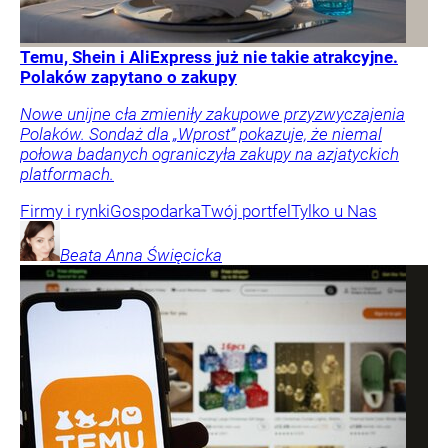
Temu, Shein i AliExpress już nie takie atrakcyjne.
Polaków zapytano o zakupy
Nowe unijne cła zmieniły zakupowe przyzwyczajenia
Polaków. Sondaż dla „Wprost” pokazuje, że niemal
połowa badanych ograniczyła zakupy na azjatyckich
platformach.
Firmy i rynki
Gospodarka
Twój portfel
Tylko u Nas
Beata Anna
Święcicka