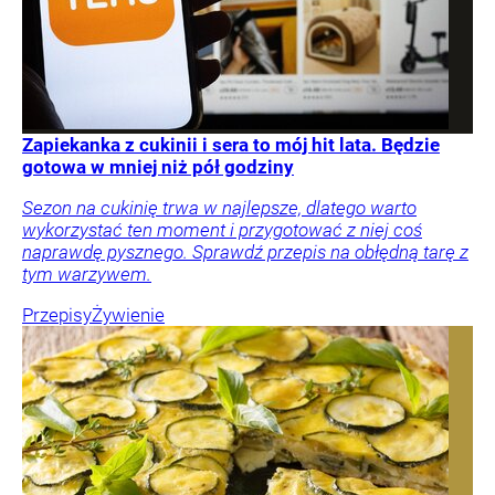
Zapiekanka z cukinii i sera to mój hit lata. Będzie
gotowa w mniej niż pół godziny
Sezon na cukinię trwa w najlepsze, dlatego warto
wykorzystać ten moment i przygotować z niej coś
naprawdę pysznego. Sprawdź przepis na obłędną tarę z
tym warzywem.
Przepisy
Żywienie