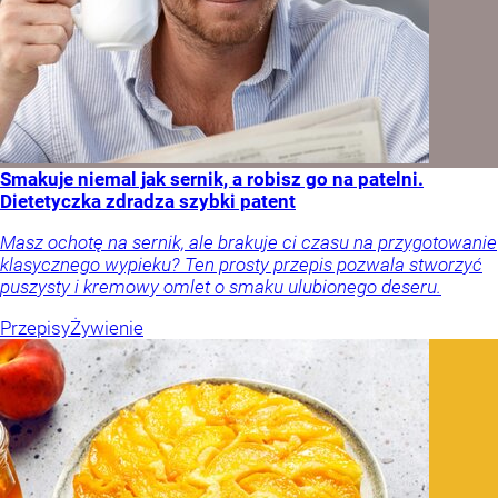
Smakuje niemal jak sernik, a robisz go na patelni.
Dietetyczka zdradza szybki patent
Masz ochotę na sernik, ale brakuje ci czasu na przygotowanie
klasycznego wypieku? Ten prosty przepis pozwala stworzyć
puszysty i kremowy omlet o smaku ulubionego deseru.
Przepisy
Żywienie