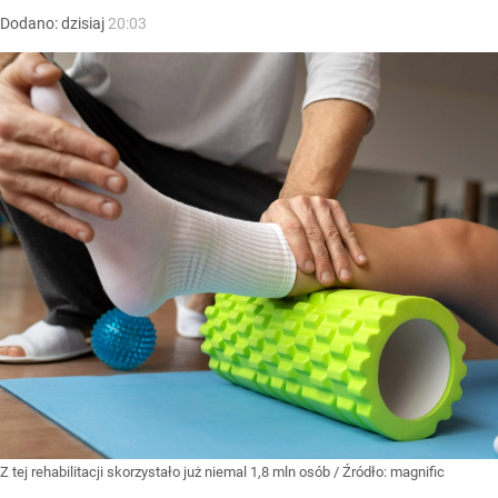
Dodano:
dzisiaj
20:03
Z tej rehabilitacji skorzystało już niemal 1,8 mln osób
/ Źródło:
magnific