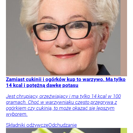
Zamiast cukinii i ogórków kup to warzywo. Ma tylko
14 kcal i potężną dawkę potasu
Jest chrupiący, orzeźwiający i ma tylko 14 kcal w 100
gramach. Choć w warzywniaku często przegrywa z
ogórkiem czy cukinią, to może okazać się lepszym
wyborem.
Składniki odżywcze
Odchudzanie