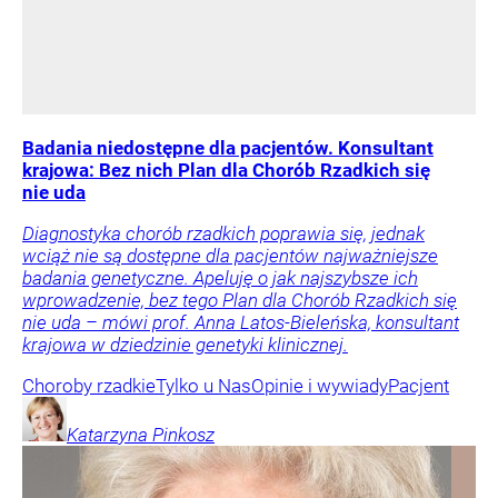
Badania niedostępne dla pacjentów. Konsultant
krajowa: Bez nich Plan dla Chorób Rzadkich się
nie uda
Diagnostyka chorób rzadkich poprawia się, jednak
wciąż nie są dostępne dla pacjentów najważniejsze
badania genetyczne. Apeluję o jak najszybsze ich
wprowadzenie, bez tego Plan dla Chorób Rzadkich się
nie uda – mówi prof. Anna Latos-Bieleńska, konsultant
krajowa w dziedzinie genetyki klinicznej.
Choroby rzadkie
Tylko u Nas
Opinie i wywiady
Pacjent
Katarzyna
Pinkosz