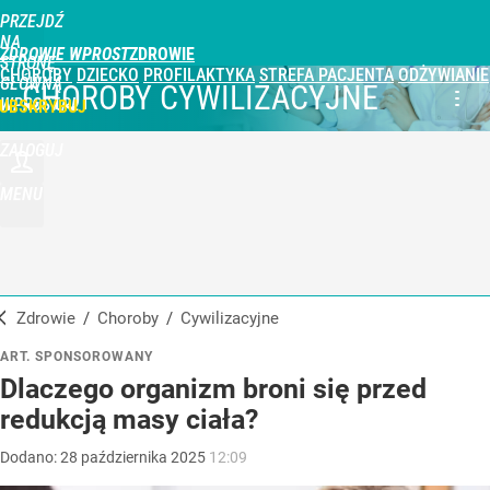
PRZEJDŹ
NA
ZDROWIE WPROST
STRONĘ
CHOROBY
DZIECKO
PROFILAKTYKA
STREFA PACJENTA
ODŻYWIANIE
GŁÓWNĄ
CHOROBY CYWILIZACYJNE
WPROST.PL
UBSKRYBUJ
ZALOGUJ
MENU
Zdrowie
/
Choroby
/
cywilizacyjne
ART. SPONSOROWANY
Dlaczego organizm broni się przed
redukcją masy ciała?
Dodano:
28
października
2025
12:09