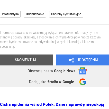
Profilaktyka
Odchudzanie
Choroby cywilizacyjne
Informacje zawarte w serwisie mają wyłącznie charakter informacyjny i nie
stanowią porady lekarskiej, a stosowanie ich w praktyce powinno za każdym
razem być konsultowane na indywidualnej wizycie lekarskiej z lekarzem
specjalistą.
SKOMENTUJ
UDOSTĘPNIJ
Obserwuj nas
w
Google News
Dodaj jako
źródło w Google
Cicha epidemia wśród Polek. Dane naprawdę niepokoją