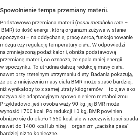
Spowolnienie tempa przemiany materii.
Podstawowa przemiana materii (
basal metabolic rate
–
BMR) to ilość energii, którą organizm zużywa w stanie
spoczynku – na oddychanie, pracę serca, funkcjonowanie
mózgu czy regulację temperatury ciała. W odpowiedzi
na zmniejszoną podaż kalorii, obniża podstawową
przemianę materii, co oznacza, że spala mniej energii
w spoczynku. To utrudnia dalszą redukcję masy ciała,
nawet przy rzetelnym utrzymaniu diety. Badania pokazują,
że po zmniejszeniu masy ciała BMR może spaść bardziej,
niż wynikałoby to z samej utraty kilogramów – to zjawisko
nazywa się adaptacyjnym spowolnieniem metabolizmu.
Przykładowo, jeśli osoba waży 90 kg, jej BMR może
wynosić 1700 kcal. Po redukcji 10 kg, BMR powinien
obniżyć się do około 1550 kcal, ale w rzeczywistości spada
nawet do 1400 kcal lub niżej – organizm „zaciska pasa”
bardziej niż to konieczne.