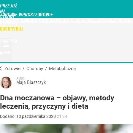
PRZEJDŹ
NA
ZDROWIE WPROST
STRONĘ
CHOROBY
DZIECKO
PROFILAKTYKA
STREFA PACJENTA
ODŻYWIANIE
GŁÓWNĄ
WPROST.PL
UBSKRYBUJ
ZALOGUJ
MENU
Zdrowie
/
Choroby
/
metaboliczne
Autor:
Maja Błaszczyk
Dna moczanowa – objawy, metody
leczenia, przyczyny i dieta
Dodano:
10
października
2020
21:24