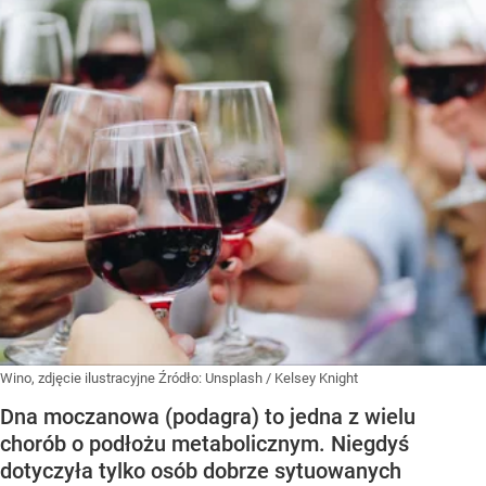
Wino, zdjęcie ilustracyjne
Źródło:
Unsplash
/
Kelsey Knight
Dna moczanowa (podagra) to jedna z wielu
chorób o podłożu metabolicznym. Niegdyś
dotyczyła tylko osób dobrze sytuowanych