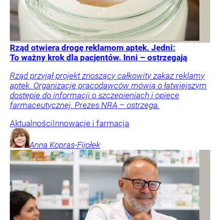
Rząd otwiera drogę reklamom aptek. Jedni:
To ważny krok dla pacjentów. Inni – ostrzegają
Rząd przyjął projekt znoszący całkowity zakaz reklamy
aptek. Organizacje pracodawców mówią o łatwiejszym
dostępie do informacji o szczepieniach i opiece
farmaceutycznej. Prezes NRA – ostrzega.
Aktualności
Innowacje i farmacja
Anna
Kopras-Fijołek