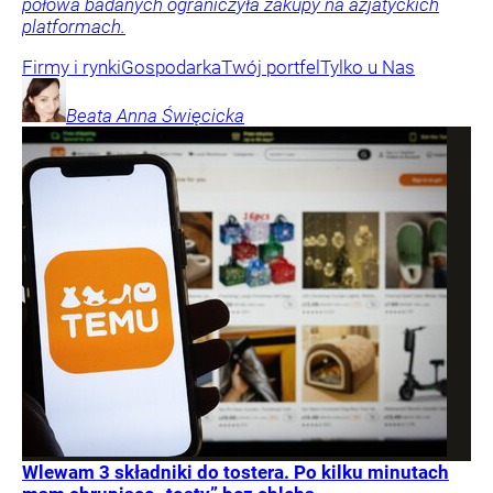
połowa badanych ograniczyła zakupy na azjatyckich
platformach.
Firmy i rynki
Gospodarka
Twój portfel
Tylko u Nas
Beata Anna
Święcicka
Wlewam 3 składniki do tostera. Po kilku minutach