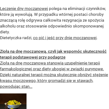
Leczenie dny moczanowej
polega na eliminacji czynników,
które ją wywołują. W przypadku wtórnej postaci choroby
znaczącą rolę odgrywa całkowita rezygnacja ze spożycia
alkoholu oraz stosowanie odpowiednio skomponowanej
diety.
Dietetyczka radzi,
co pić i jeść przy dnie moczanowej
.
Zioła na dnę moczanową, czyli jak wspomóc skuteczność
terapii podstawowej przy podagrze
Zioła na dnę moczanową stanowią uzupełnienie terapii
farmakologicznej oraz diety ubogiej w związki purynowe.
Dzięki naturalnej terapii można skutecznie obniżyć stężenie
kwasu moczowego, który gromadzi się w stawach,
powodując stan...