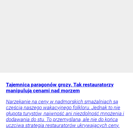
Tajemnica paragonów grozy. Tak restauratorzy
manipulują cenami nad morzem
Narzekanie na ceny w nadmorskich smażalniach są
częścią naszego wakacyjnego folkloru. Jednak to nie
głupota turystów, naiwność ani niezdolność mnożenia i
dodawania do stu. To przemyślana, ale nie do końca
uczciwa strategia restauratorów ukrywających ceny.