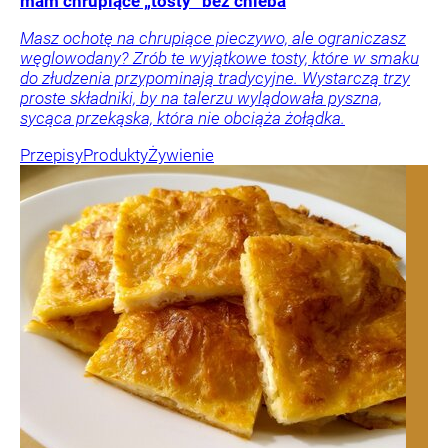
mam chrupiące „tosty” bez chleba
Masz ochotę na chrupiące pieczywo, ale ograniczasz
węglowodany? Zrób te wyjątkowe tosty, które w smaku
do złudzenia przypominają tradycyjne. Wystarczą trzy
proste składniki, by na talerzu wylądowała pyszna,
sycąca przekąska, która nie obciąża żołądka.
Przepisy
Produkty
Żywienie