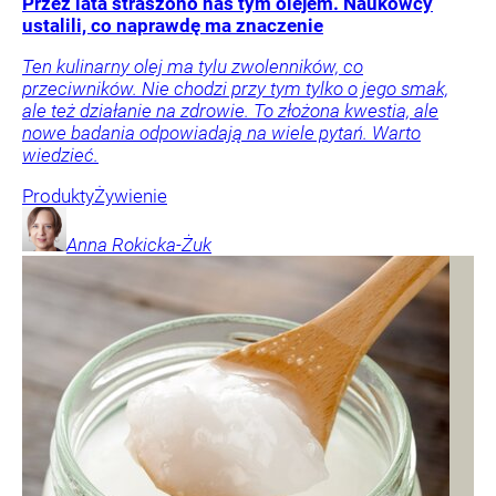
Przez lata straszono nas tym olejem. Naukowcy
ustalili, co naprawdę ma znaczenie
Ten kulinarny olej ma tylu zwolenników, co
przeciwników. Nie chodzi przy tym tylko o jego smak,
ale też działanie na zdrowie. To złożona kwestia, ale
nowe badania odpowiadają na wiele pytań. Warto
wiedzieć.
Produkty
Żywienie
Anna
Rokicka-Żuk