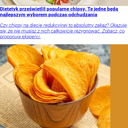
Dietetyk prześwietlił popularne chipsy. Te jedne będą
najlepszym wyborem podczas odchudzania
Czy chipsy na diecie redukcyjnej to absolutny zakaz? Okazuje
się, że nie musisz z nich całkowicie rezygnować. Zobacz, co
proponują eksperci.