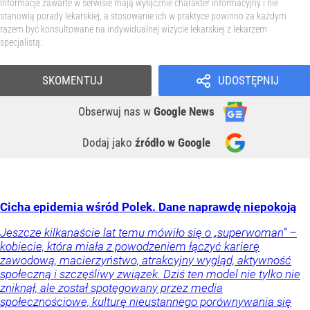
Informacje zawarte w serwisie mają wyłącznie charakter informacyjny i nie
stanowią porady lekarskiej, a stosowanie ich w praktyce powinno za każdym
razem być konsultowane na indywidualnej wizycie lekarskiej z lekarzem
specjalistą.
SKOMENTUJ
UDOSTĘPNIJ
Obserwuj nas
w
Google News
Dodaj jako
źródło w Google
Cicha epidemia wśród Polek. Dane naprawdę niepokoją
Jeszcze kilkanaście lat temu mówiło się o „superwoman” –
kobiecie, która miała z powodzeniem łączyć karierę
zawodową, macierzyństwo, atrakcyjny wygląd, aktywność
społeczną i szczęśliwy związek. Dziś ten model nie tylko nie
zniknął, ale został spotęgowany przez media
społecznościowe, kulturę nieustannego porównywania się