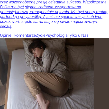
oraz wszechobecną presję osiągania sukcesu. Współczesna
Polka ma być piękna, zadbana, wysportowana,
przedsiębiorcza, emocjonalnie dojrzała. Ma być dobrą matką,
partnerką i przyjaciółką. A jeśli nie spełnia wszystkich tych
oczekiwań, często sama staje się swoim najsurowszym
sędzią.
Opinie i komentarze
Życie
Psychologia
Tylko u Nas