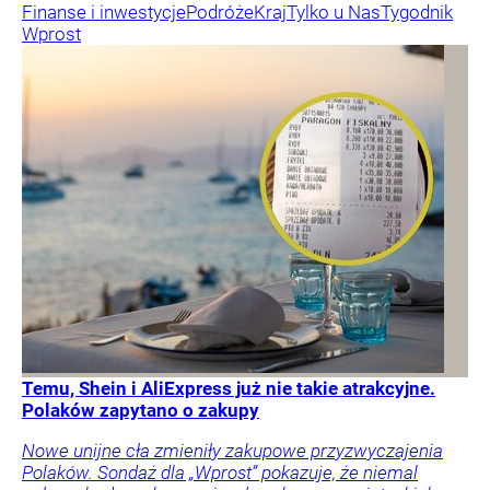
Finanse i inwestycje
Podróże
Kraj
Tylko u Nas
Tygodnik
Wprost
Temu, Shein i AliExpress już nie takie atrakcyjne.
Polaków zapytano o zakupy
Nowe unijne cła zmieniły zakupowe przyzwyczajenia
Polaków. Sondaż dla „Wprost” pokazuje, że niemal