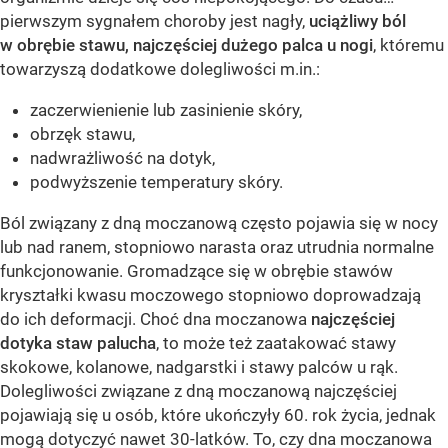
pierwszym sygnałem choroby jest nagły,
uciążliwy ból
w obrębie stawu, najczęściej dużego palca u nogi
, któremu
towarzyszą dodatkowe dolegliwości m.in.:
zaczerwienienie lub zasinienie skóry,
obrzęk stawu,
nadwrażliwość na dotyk,
podwyższenie temperatury skóry.
Ból związany z dną moczanową często pojawia się w nocy
lub nad ranem, stopniowo narasta oraz utrudnia normalne
funkcjonowanie. Gromadzące się w obrębie stawów
kryształki kwasu moczowego stopniowo doprowadzają
do ich deformacji. Choć dna moczanowa
najczęściej
dotyka staw palucha
, to może też zaatakować stawy
skokowe, kolanowe, nadgarstki i stawy palców u rąk.
Dolegliwości związane z dną moczanową najczęściej
pojawiają się u osób, które ukończyły 60. rok życia, jednak
mogą dotyczyć nawet 30-latków. To, czy dna moczanowa