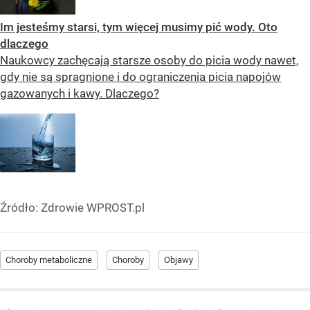
Im jesteśmy starsi, tym więcej musimy pić wody. Oto
dlaczego
Naukowcy zachęcają starsze osoby do picia wody nawet,
gdy nie są spragnione i do ograniczenia picia napojów
gazowanych i kawy. Dlaczego?
Źródło:
Zdrowie WPROST.pl
Choroby metaboliczne
Choroby
Objawy