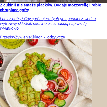
Z cukinii nie smażę placków. Dodaję mozzarellę i robię
chrupiące gofry
Lubisz gofry? Gdy spróbujesz tych przepadniesz. Jeden
wytrawny składnik sprawia, że smakują naprawdę
wyjątkowo.
Przepisy
Żywienie
Składniki odżywcze