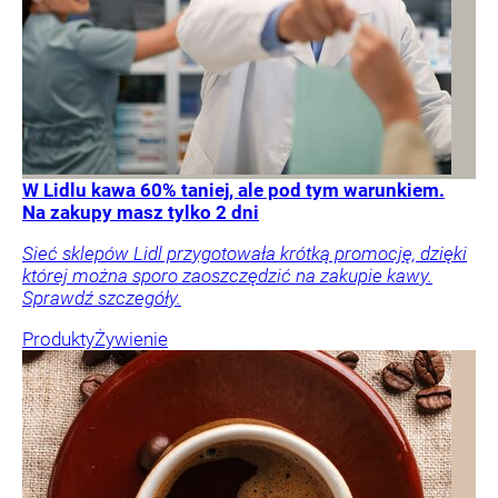
W Lidlu kawa 60% taniej, ale pod tym warunkiem.
Na zakupy masz tylko 2 dni
Sieć sklepów Lidl przygotowała krótką promocję, dzięki
której można sporo zaoszczędzić na zakupie kawy.
Sprawdź szczegóły.
Produkty
Żywienie