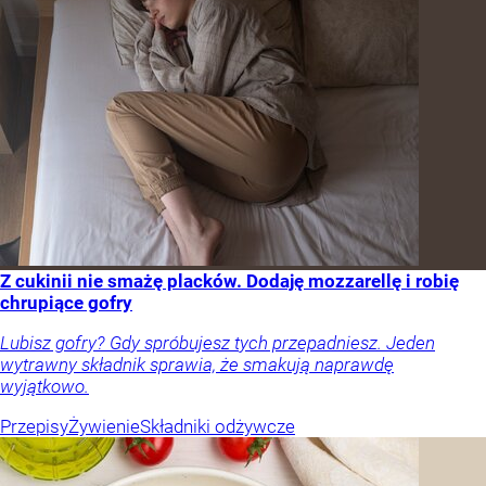
Z cukinii nie smażę placków. Dodaję mozzarellę i robię
chrupiące gofry
Lubisz gofry? Gdy spróbujesz tych przepadniesz. Jeden
wytrawny składnik sprawia, że smakują naprawdę
wyjątkowo.
Przepisy
Żywienie
Składniki odżywcze