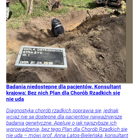
Badania niedostępne dla pacjentów. Konsultant
krajowa: Bez nich Plan dla Chorób Rzadkich się
nie uda
Diagnostyka chorób rzadkich poprawia się, jednak
wciąż nie są dostępne dla pacjentów najważniejsze
badania genetyczne. Apeluję o jak najszybsze ich
wprowadzenie, bez tego Plan dla Chorób Rzadkich się
nie uda – mówi prof. Anna Latos-Bieleńska, konsultant