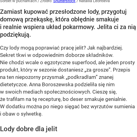
Sorbet w pucharkach
/ Źródło:
Shutterstock
/
Nataliia Leontieva
Zamiast kupować przesłodzone lody, przygotuj
domową przekąskę, która obłędnie smakuje
i realnie wspiera układ pokarmowy. Jelita ci za nią
podziękują.
Czy lody mogą poprawiać pracę jelit? Jak najbardziej.
Sekret tkwi w odpowiednim doborze składników.
Nie chodzi wcale o egzotyczne superfood, ale jeden prosty
produkt, który w sezonie dostaniesz „za grosze”. Przepis
na ten niepozorny przysmak „podkradłam” znanej
dietetyczce. Anna Boroszewska podzieliła się nim
w swoich mediach społecznościowych. Cieszę się,
że trafiłam na tę recepturę, bo deser smakuje genialnie.
W dodatku można po niego sięgać bez wyrzutów sumienia
i obaw o sylwetkę.
Lody dobre dla jelit