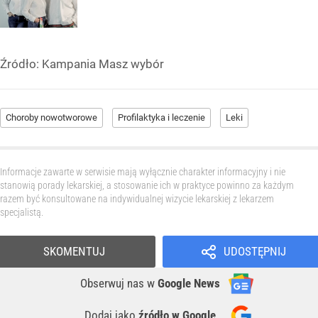
Źródło:
Kampania Masz wybór
Choroby nowotworowe
Profilaktyka i leczenie
Leki
Informacje zawarte w serwisie mają wyłącznie charakter informacyjny i nie
stanowią porady lekarskiej, a stosowanie ich w praktyce powinno za każdym
razem być konsultowane na indywidualnej wizycie lekarskiej z lekarzem
specjalistą.
SKOMENTUJ
UDOSTĘPNIJ
Obserwuj nas
w
Google News
Dodaj jako
źródło w Google