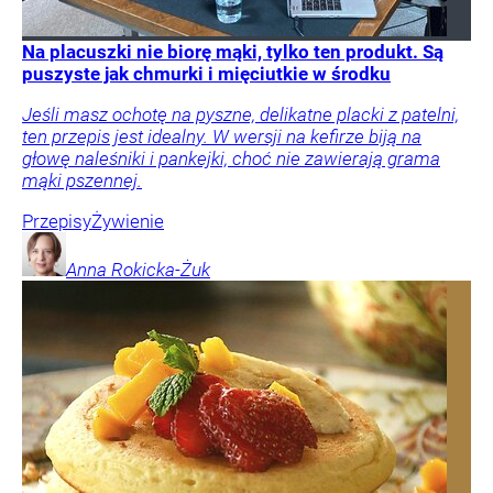
Na placuszki nie biorę mąki, tylko ten produkt. Są
puszyste jak chmurki i mięciutkie w środku
Jeśli masz ochotę na pyszne, delikatne placki z patelni,
ten przepis jest idealny. W wersji na kefirze biją na
głowę naleśniki i pankejki, choć nie zawierają grama
mąki pszennej.
Przepisy
Żywienie
Anna
Rokicka-Żuk