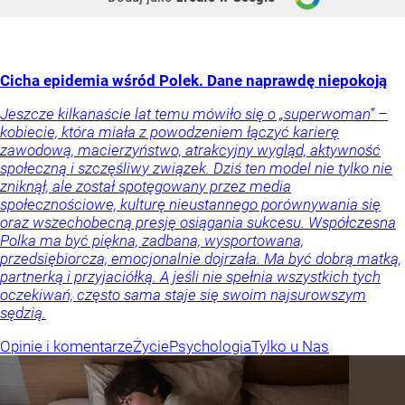
Cicha epidemia wśród Polek. Dane naprawdę niepokoją
Jeszcze kilkanaście lat temu mówiło się o „superwoman” –
kobiecie, która miała z powodzeniem łączyć karierę
zawodową, macierzyństwo, atrakcyjny wygląd, aktywność
społeczną i szczęśliwy związek. Dziś ten model nie tylko nie
zniknął, ale został spotęgowany przez media
społecznościowe, kulturę nieustannego porównywania się
oraz wszechobecną presję osiągania sukcesu. Współczesna
Polka ma być piękna, zadbana, wysportowana,
przedsiębiorcza, emocjonalnie dojrzała. Ma być dobrą matką,
partnerką i przyjaciółką. A jeśli nie spełnia wszystkich tych
oczekiwań, często sama staje się swoim najsurowszym
sędzią.
Opinie i komentarze
Życie
Psychologia
Tylko u Nas