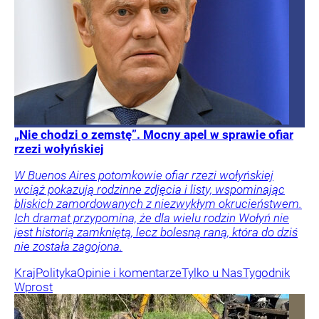
„Nie chodzi o zemstę”. Mocny apel w sprawie ofiar
rzezi wołyńskiej
W Buenos Aires potomkowie ofiar rzezi wołyńskiej
wciąż pokazują rodzinne zdjęcia i listy, wspominając
bliskich zamordowanych z niezwykłym okrucieństwem.
Ich dramat przypomina, że dla wielu rodzin Wołyń nie
jest historią zamkniętą, lecz bolesną raną, która do dziś
nie została zagojona.
Kraj
Polityka
Opinie i komentarze
Tylko u Nas
Tygodnik
Wprost