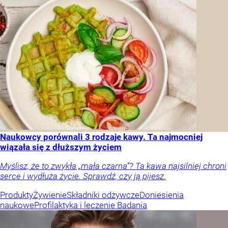
Naukowcy porównali 3 rodzaje kawy. Ta najmocniej
wiązała się z dłuższym życiem
Myślisz, że to zwykła „mała czarna”? Ta kawa najsilniej chroni
serce i wydłuża życie. Sprawdź, czy ją pijesz.
Produkty
Żywienie
Składniki odżywcze
Doniesienia
naukowe
Profilaktyka i leczenie
Badania