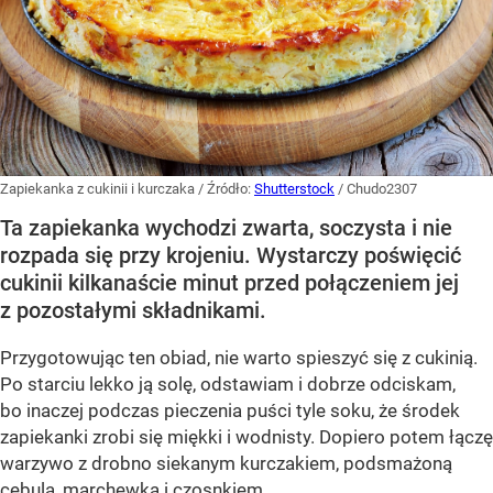
Zapiekanka z cukinii i kurczaka
/ Źródło:
Shutterstock
/
Chudo2307
Ta zapiekanka wychodzi zwarta, soczysta i nie
rozpada się przy krojeniu. Wystarczy poświęcić
cukinii kilkanaście minut przed połączeniem jej
z pozostałymi składnikami.
Przygotowując ten obiad, nie warto spieszyć się z cukinią.
Po starciu lekko ją solę, odstawiam i dobrze odciskam,
bo inaczej podczas pieczenia puści tyle soku, że środek
zapiekanki zrobi się miękki i wodnisty. Dopiero potem łączę
warzywo z drobno siekanym kurczakiem, podsmażoną
cebulą, marchewką i czosnkiem.