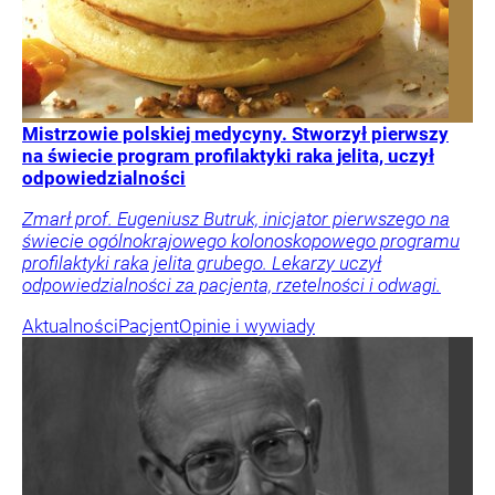
Mistrzowie polskiej medycyny. Stworzył pierwszy
na świecie program profilaktyki raka jelita, uczył
odpowiedzialności
Zmarł prof. Eugeniusz Butruk, inicjator pierwszego na
świecie ogólnokrajowego kolonoskopowego programu
profilaktyki raka jelita grubego. Lekarzy uczył
odpowiedzialności za pacjenta, rzetelności i odwagi.
Aktualności
Pacjent
Opinie i wywiady