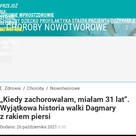
PRZEJDŹ
NA
ZDROWIE WPROST
STRONĘ
CHOROBY
DZIECKO
PROFILAKTYKA
STREFA PACJENTA
ODŻYWIANIE
GŁÓWNĄ
CHOROBY NOWOTWOROWE
WPROST.PL
UBSKRYBUJ
ZALOGUJ
MENU
Zdrowie
/
Choroby
/
nowotworowe
„Kiedy zachorowałam, miałam 31 lat”.
Wyjątkowa historia walki Dagmary
z rakiem piersi
Dodano:
26
października
2021
6:30