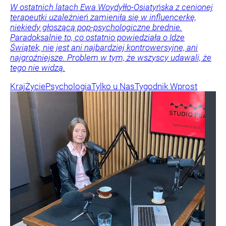
W ostatnich latach Ewa Woydyłło-Osiatyńska z cenionej
terapeutki uzależnień zamieniła się w influencerkę,
niekiedy głoszącą pop-psychologiczne brednie.
Paradoksalnie to, co ostatnio powiedziała o Idze
Świątek, nie jest ani najbardziej kontrowersyjne, ani
najgroźniejsze. Problem w tym, że wszyscy udawali, że
tego nie widzą.
Kraj
Życie
Psychologia
Tylko u Nas
Tygodnik Wprost