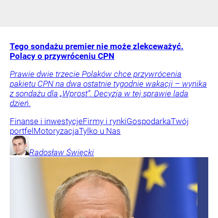
Tego sondażu premier nie może zlekceważyć.
Polacy o przywróceniu CPN
Prawie dwie trzecie Polaków chce przywrócenia
pakietu CPN na dwa ostatnie tygodnie wakacji – wynika
z sondażu dla „Wprost”. Decyzja w tej sprawie lada
dzień.
Finanse i inwestycje
Firmy i rynki
Gospodarka
Twój
portfel
Motoryzacja
Tylko u Nas
Radosław
Święcki