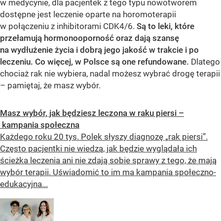
w medycynie, dla pacjentek z tego typu nowotworem
dostępne jest leczenie oparte na horomoterapii
w połączeniu z inhibitorami CDK4/6.
Są to leki, które
przełamują hormonooporność oraz dają szansę
na wydłużenie życia i dobrą jego jakość w trakcie i po
leczeniu. Co więcej, w Polsce są one refundowane.
Dlatego
chociaż rak nie wybiera, nadal możesz wybrać drogę terapii
– pamiętaj, że masz wybór.
Masz wybór, jak będziesz leczona w raku piersi –
kampania społeczna
Każdego roku 20 tys. Polek słyszy diagnozę „rak piersi”.
Często pacjentki nie wiedzą, jak będzie wyglądała ich
ścieżka leczenia ani nie zdają sobie sprawy z tego, że mają
wybór terapii. Uświadomić to im ma kampania społeczno-
edukacyjna...