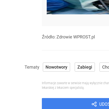
Źródło:
Zdrowie WPROST.pl
Nowotwory
Zabiegi
Cho
Informacje zawarte w serwisie mają wyłącznie char
lekarskiej z lekarzem specjalistą.
UDO