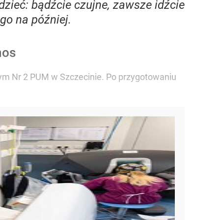
dzieć: bądźcie czujne, zawsze idźcie
ego na później.
mos
nym Nr 2 PUM w Szczecinie. Po przygotowaniu