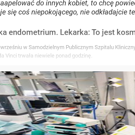
zaapelować do innych kobiet, to chcę powie
je się coś niepokojącego, nie odkładajcie t
ka endometrium. Lekarka: To jest kos
we wrześniu w Samodzielnym Publicznym Szpitalu Klinicz
a Vinci trwała niewiele ponad godzinę.