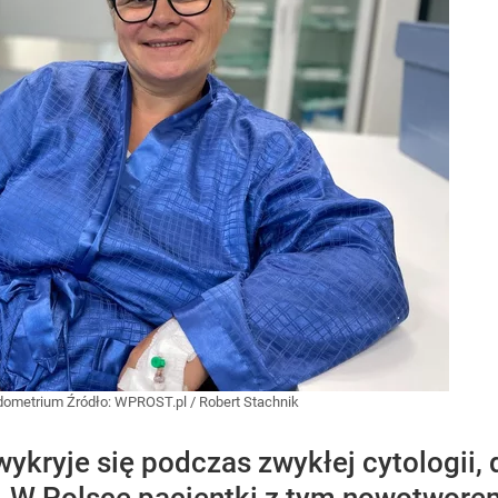
endometrium
Źródło:
WPROST.pl
/
Robert Stachnik
kryje się podczas zwykłej cytologii, d