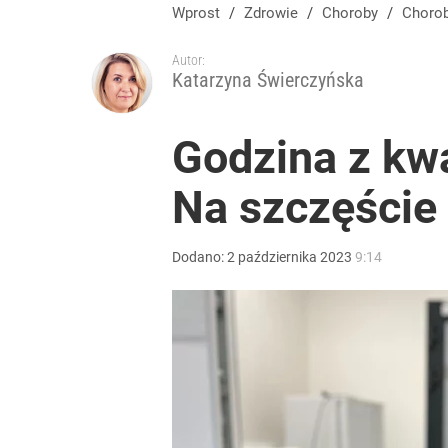
Prawdziwa wartość różnorodności
Wprost
/
Zdrowie
/
Choroby
/
Choro
Autor:
dodaj
Katarzyna Świerczyńska
Gen. Pawlikowski: Przywiozłem cenną lekcję z Dani
Godzina z kwa
Na szczęście
2
Farmacja: wzrost pod presją. co czeka branżę do 
Dodano:
2
października
2023
9:14
dodaj