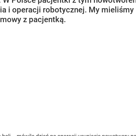
. W Polsce pacjentki z tym nowotwore
a i operacji robotycznej. My mieliśmy
zmowy z pacjentką.