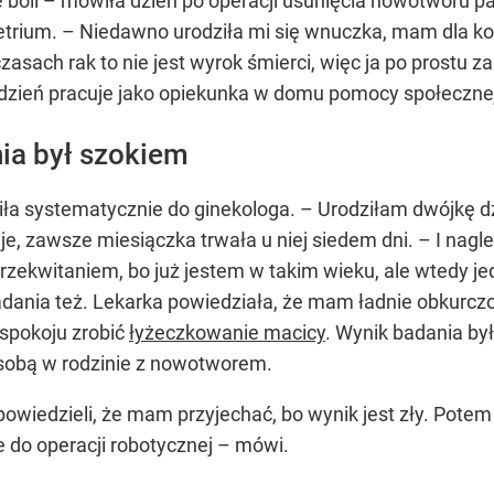
ie boli – mówiła dzień po operacji usunięcia nowotworu pa
rium. – Niedawno urodziła mi się wnuczka, mam dla kog
zasach rak to nie jest wyrok śmierci, więc ja po prostu z
o dzień pracuje jako opiekunka w domu pomocy społeczne
ia był szokiem
ziła systematycznie do ginekologa. – Urodziłam dwójkę d
e, zawsze miesiączka trwała u niej siedem dni. – I nagl
rzekwitaniem, bo już jestem w takim wieku, ale wtedy je
ania też. Lekarka powiedziała, że mam ładnie obkurczoną
 spokoju zrobić
łyżeczkowanie macicy
. Wynik badania by
osobą w rodzinie z nowotworem.
 powiedzieli, że mam przyjechać, bo wynik jest zły. Pote
 do operacji robotycznej – mówi.