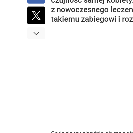
czujność samej kobiety
z nowoczesnego leczeni
takiemu zabiegowi i ro