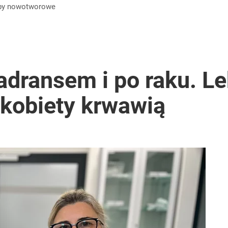
by
nowotworowe
i. Tego potrzebuje dziś cała Europa
dransem i po raku. Le
 kobiety krwawią
2030 roku?