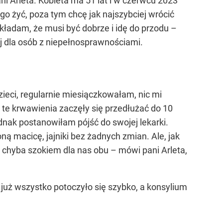
ni Arleta. Kobieta ma 51 lat i w czerwcu 2023
o żyć, poza tym chcę jak najszybciej wrócić
akładam, że musi być dobrze i idę do przodu –
j dla osób z niepełnosprawnościami.
zieci, regularnie miesiączkowałam, nic mi
e te krwawienia zaczęły się przedłużać do 10
dnak postanowiłam pójść do swojej lekarki.
 macicę, jajniki bez żadnych zmian. Ale, jak
ł chyba szokiem dla nas obu – mówi pani Arleta,
m już wszystko potoczyło się szybko, a konsylium