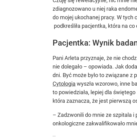
Czuję się rewelacyjnie, nic mnie n
zdiagnozowano u niej raka endomet
do mojej ukochanej pracy. W tych c
podkreśliła pacjentka, która na c
Pacjentka: Wynik badan
Pani Arleta przyznaje, że nie chod
nie dolegało – opowiada. Jak dodaj
dni. Być może było to związane z p
Cytologia
wyszła wzorowo, inne bad
to powiedziała, lepiej dla świętego
która zaznacza, że jest pierwszą 
– Zadzwonili do mnie ze szpitala i
onkologiczne zakwalifikowało mnie