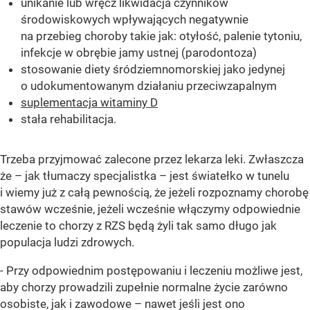
unikanie lub wręcz likwidacja czynników
środowiskowych wpływających negatywnie
na przebieg choroby takie jak: otyłość, palenie tytoniu,
infekcje w obrębie jamy ustnej (parodontoza)
stosowanie diety śródziemnomorskiej jako jedynej
o udokumentowanym działaniu przeciwzapalnym
suplementacja witaminy D
stała rehabilitacja.
Trzeba przyjmować zalecone przez lekarza leki. Zwłaszcza
że – jak tłumaczy specjalistka – jest światełko w tunelu
i wiemy już z całą pewnością, że jeżeli rozpoznamy chorobę
stawów wcześnie, jeżeli wcześnie włączymy odpowiednie
leczenie to chorzy z RZS będą żyli tak samo długo jak
populacja ludzi zdrowych.
- Przy odpowiednim postępowaniu i leczeniu możliwe jest,
aby chorzy prowadzili zupełnie normalne życie zarówno
osobiste, jak i zawodowe – nawet jeśli jest ono