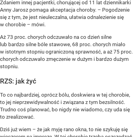
Zdaniem innej pacjentki, chorującej od 11 lat dziennikarki
Anny Jarosz pomaga akceptacja choroby. – Pogodzenie
się z tym, że jest nieuleczalna, ułatwia odnalezienie się
w chorobie – mówi.
Aż 73 proc. chorych odczuwało na co dzień silne
lub bardzo silne bóle stawowe, 68 proc. chorych miało
w istotnym stopniu ograniczoną sprawność, a aż 75 proc.
chorych odczuwało zmęczenie w dużym i bardzo dużym
stopniu.
RZS: jak żyć
To co najbardziej, oprócz bólu, doskwiera w tej chorobie,
to jej nieprzewidywalność i związana z tym bezsilność.
Trudno coś planować, bo nigdy nie wiadomo, czy uda się
to zrealizować.
Dziś już wiem – że jak myję rano okna, to nie szykuję się
wieczorem na imprezę. W tej chorobie trzeba oszczędzać