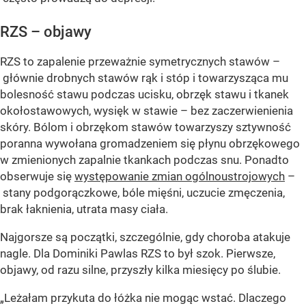
RZS – objawy
RZS to zapalenie przeważnie symetrycznych stawów –
głównie drobnych stawów rąk i stóp i towarzysząca mu
bolesność stawu podczas ucisku, obrzęk stawu i tkanek
okołostawowych, wysięk w stawie – bez zaczerwienienia
skóry. Bólom i obrzękom stawów towarzyszy sztywność
poranna wywołana gromadzeniem się płynu obrzękowego
w zmienionych zapalnie tkankach podczas snu. Ponadto
obserwuje się
występowanie zmian ogólnoustrojowych
–
stany podgorączkowe, bóle mięśni, uczucie zmęczenia,
brak łaknienia, utrata masy ciała.
Najgorsze są początki, szczególnie, gdy choroba atakuje
nagle. Dla Dominiki Pawlas RZS to był szok. Pierwsze,
objawy, od razu silne, przyszły kilka miesięcy po ślubie.
„Leżałam przykuta do łóżka nie mogąc wstać. Dlaczego