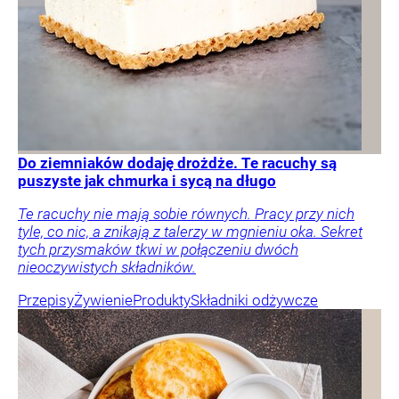
Do ziemniaków dodaję drożdże. Te racuchy są
puszyste jak chmurka i sycą na długo
Te racuchy nie mają sobie równych. Pracy przy nich
tyle, co nic, a znikają z talerzy w mgnieniu oka. Sekret
tych przysmaków tkwi w połączeniu dwóch
nieoczywistych składników.
Przepisy
Żywienie
Produkty
Składniki odżywcze