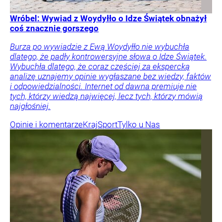
Wróbel: Wywiad z Woydyłło o Idze Świątek obnażył
coś znacznie gorszego
Burza po wywiadzie z Ewą Woydyłło nie wybuchła
dlatego, że padły kontrowersyjne słowa o Idze Świątek.
Wybuchła dlatego, że coraz częściej za ekspercką
analizę uznajemy opinie wygłaszane bez wiedzy, faktów
i odpowiedzialności. Internet od dawna premiuje nie
tych, którzy wiedzą najwięcej, lecz tych, którzy mówią
najgłośniej.
Opinie i komentarze
Kraj
Sport
Tylko u Nas