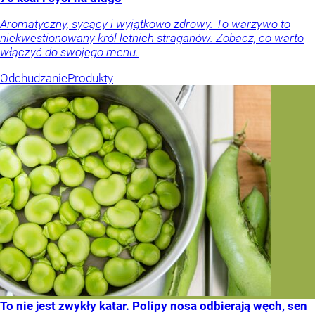
Aromatyczny, sycący i wyjątkowo zdrowy. To warzywo to
niekwestionowany król letnich straganów. Zobacz, co warto
włączyć do swojego menu.
Odchudzanie
Produkty
To nie jest zwykły katar. Polipy nosa odbierają węch, sen