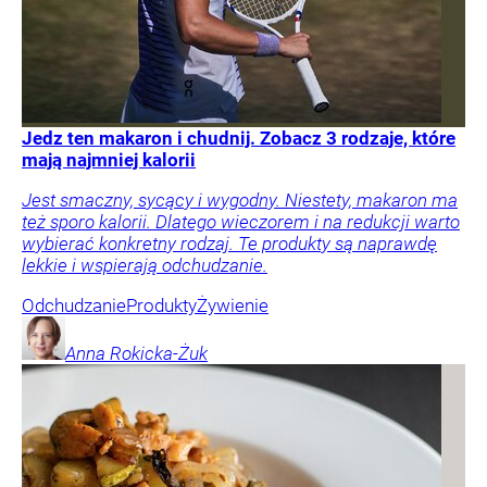
Jedz ten makaron i chudnij. Zobacz 3 rodzaje, które
mają najmniej kalorii
Jest smaczny, sycący i wygodny. Niestety, makaron ma
też sporo kalorii. Dlatego wieczorem i na redukcji warto
wybierać konkretny rodzaj. Te produkty są naprawdę
lekkie i wspierają odchudzanie.
Odchudzanie
Produkty
Żywienie
Anna
Rokicka-Żuk