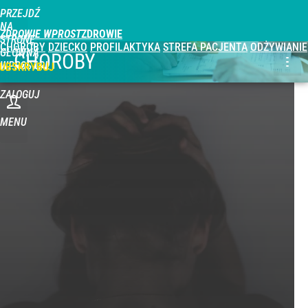
PRZEJDŹ
NA
ZDROWIE WPROST
STRONĘ
CHOROBY
DZIECKO
PROFILAKTYKA
STREFA PACJENTA
ODŻYWIANIE
GŁÓWNĄ
CHOROBY
WPROST.PL
UBSKRYBUJ
ZALOGUJ
MENU