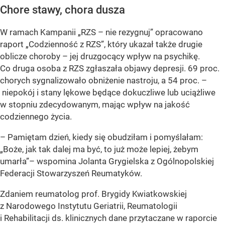
Chore stawy, chora dusza
W ramach Kampanii „RZS – nie rezygnuj” opracowano
raport „Codzienność z RZS”, który ukazał także drugie
oblicze choroby – jej druzgocący wpływ na psychikę.
Co druga osoba z RZS zgłaszała objawy depresji. 69 proc.
chorych sygnalizowało obniżenie nastroju, a 54 proc. –
niepokój i stany lękowe będące dokuczliwe lub uciążliwe
w stopniu zdecydowanym, mając wpływ na jakość
codziennego życia.
– Pamiętam dzień, kiedy się obudziłam i pomyślałam:
„Boże, jak tak dalej ma być, to już może lepiej, żebym
umarła”– wspomina Jolanta Grygielska z Ogólnopolskiej
Federacji Stowarzyszeń Reumatyków.
Zdaniem reumatolog prof. Brygidy Kwiatkowskiej
z Narodowego Instytutu Geriatrii, Reumatologii
i Rehabilitacji ds. klinicznych dane przytaczane w raporcie