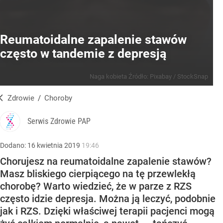
Reumatoidalne zapalenie stawów
często w tandemie z depresją
Naga kobieta
Źródło:
Pixabay
/
StockSnap
Zdrowie
/
Choroby
Serwis Zdrowie PAP
Dodano:
16
kwietnia
2019
19:46
Chorujesz na reumatoidalne zapalenie stawów?
Masz bliskiego cierpiącego na tę przewlekłą
chorobę? Warto wiedzieć, że w parze z RZS
często idzie depresja. Można ją leczyć, podobnie
jak i RZS. Dzięki właściwej terapii pacjenci mogą