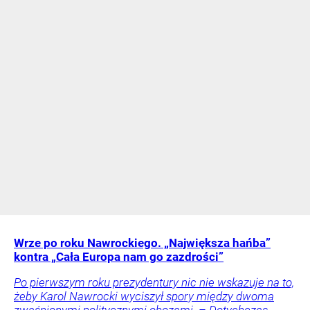
Wrze po roku Nawrockiego. „Największa hańba”
kontra „Cała Europa nam go zazdrości”
Po pierwszym roku prezydentury nic nie wskazuje na to,
żeby Karol Nawrocki wyciszył spory między dwoma