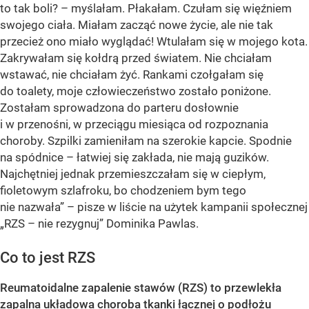
to tak boli? – myślałam. Płakałam. Czułam się więźniem
swojego ciała. Miałam zacząć nowe życie, ale nie tak
przecież ono miało wyglądać! Wtulałam się w mojego kota.
Zakrywałam się kołdrą przed światem. Nie chciałam
wstawać, nie chciałam żyć. Rankami czołgałam się
do toalety, moje człowieczeństwo zostało poniżone.
Zostałam sprowadzona do parteru dosłownie
i w przenośni, w przeciągu miesiąca od rozpoznania
choroby. Szpilki zamieniłam na szerokie kapcie. Spodnie
na spódnice – łatwiej się zakłada, nie mają guzików.
Najchętniej jednak przemieszczałam się w ciepłym,
fioletowym szlafroku, bo chodzeniem bym tego
nie nazwała” – pisze w liście na użytek kampanii społecznej
„RZS – nie rezygnuj” Dominika Pawlas.
Co to jest RZS
Reumatoidalne zapalenie stawów (RZS) to przewlekła
zapalna układowa choroba tkanki łącznej o podłożu