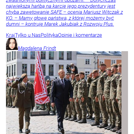
zwaśnionymi politycznymi obozami. – Dotychczas
największą hańbą na karcie jego prezydentury jest
chyba zawetowanie SAFE – ocenia Mariusz Witczak z
KO. – Mamy głowę państwa, z której możemy być
dumni – kontruje Marek Jakubiak z Rozwoju Plus.
Kraj
Tylko u Nas
Polityka
Opinie i komentarze
Magdalena
Frindt