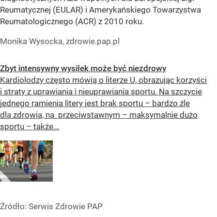
Reumatycznej (EULAR) i Amerykańskiego Towarzystwa
Reumatologicznego (ACR) z 2010 roku.
Monika Wysocka, zdrowie.pap.pl
Zbyt intensywny wysiłek może być niezdrowy
Kardiolodzy często mówią o literze U, obrazując korzyści
i straty z uprawiania i nieuprawiania sportu. Na szczycie
jednego ramienia litery jest brak sportu – bardzo źle
dla zdrowia, na przeciwstawnym – maksymalnie dużo
sportu – także...
Źródło:
Serwis Zdrowie PAP