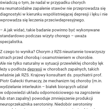
świadczą o tym, że nadal w przypadku chorych
na reumatoidalne zapalenie stawów nie przeprowadza się
diagnostyki w kierunku współistniejącej depresji i lęku i nie
wprowadza się leczenia przeciwdepresyjnego.
– A jak widać, takie badanie powinno być wykonywane
standardowo podczas wizyty chorego – uważa
specjalistka.
Z czego to wynika? Chorym z RZS nieustannie towarzyszy
strach przed chorobą i osamotnieniem w chorobie.
Ale nie tylko naturalny w sytuacji przewlekłej choroby lęk
leży u podłoża
depresji
w chorobach zapalnych, takich
właśnie jak RZS. Krajowy konsultant ds. psychiatrii prof.
Piotr Gałecki tłumaczy, że mechanizm tej choroby (m.in.
wydzielanie interleukin – białek biorących udział
w odpowiedzi układu odpornościowego na zagrożenie
lub stan zapalny) powoduje zmniejszenie produkcji
neuroprzekaźnika serotoniny. Niedobór serotoniny