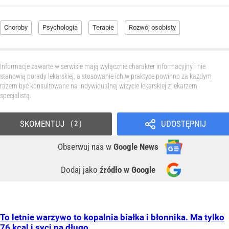
Choroby
Psychologia
Terapie
Rozwój osobisty
Informacje zawarte w serwisie mają wyłącznie charakter informacyjny i nie
stanowią porady lekarskiej, a stosowanie ich w praktyce powinno za każdym
razem być konsultowane na indywidualnej wizycie lekarskiej z lekarzem
specjalistą.
SKOMENTUJ
UDOSTĘPNIJ
2
Obserwuj nas
w
Google News
Dodaj jako
źródło w Google
To letnie warzywo to kopalnia białka i błonnika. Ma tylko
76 kcal i syci na długo