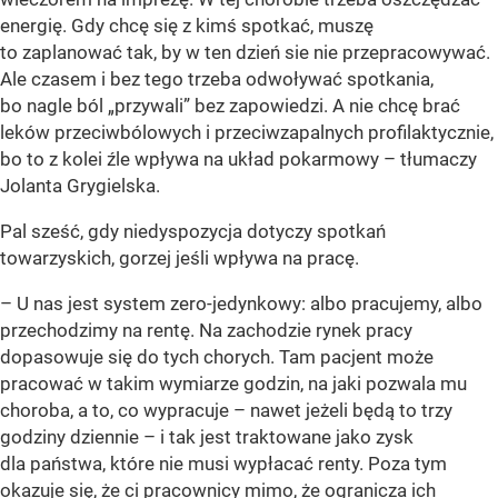
energię. Gdy chcę się z kimś spotkać, muszę
to zaplanować tak, by w ten dzień sie nie przepracowywać.
Ale czasem i bez tego trzeba odwoływać spotkania,
bo nagle ból „przywali” bez zapowiedzi. A nie chcę brać
leków przeciwbólowych i przeciwzapalnych profilaktycznie,
bo to z kolei źle wpływa na układ pokarmowy – tłumaczy
Jolanta Grygielska.
Pal sześć, gdy niedyspozycja dotyczy spotkań
towarzyskich, gorzej jeśli wpływa na pracę.
– U nas jest system zero-jedynkowy: albo pracujemy, albo
przechodzimy na rentę. Na zachodzie rynek pracy
dopasowuje się do tych chorych. Tam pacjent może
pracować w takim wymiarze godzin, na jaki pozwala mu
choroba, a to, co wypracuje – nawet jeżeli będą to trzy
godziny dziennie – i tak jest traktowane jako zysk
dla państwa, które nie musi wypłacać renty. Poza tym
okazuje się, że ci pracownicy mimo, że ogranicza ich