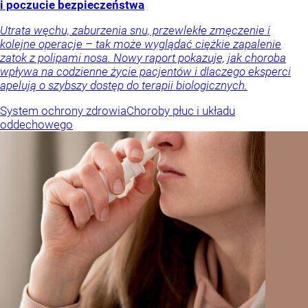
i poczucie bezpieczeństwa
Utrata węchu, zaburzenia snu, przewlekłe zmęczenie i
kolejne operacje – tak może wyglądać ciężkie zapalenie
zatok z polipami nosa. Nowy raport pokazuje, jak choroba
wpływa na codzienne życie pacjentów i dlaczego eksperci
apelują o szybszy dostęp do terapii biologicznych.
System ochrony zdrowia
Choroby płuc i układu
oddechowego