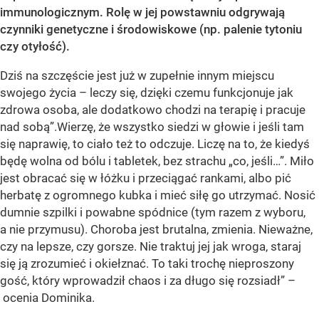
immunologicznym. Rolę w jej powstawniu odgrywają
czynniki genetyczne i środowiskowe (np. palenie tytoniu
czy otyłość).
Dziś na szczęście jest już w zupełnie innym miejscu
swojego życia – leczy się, dzięki czemu funkcjonuje jak
zdrowa osoba, ale dodatkowo chodzi na terapię i pracuje
nad sobą”.Wierzę, że wszystko siedzi w głowie i jeśli tam
się naprawię, to ciało też to odczuje. Liczę na to, że kiedyś
będę wolna od bólu i tabletek, bez strachu „co, jeśli…”. Miło
jest obracać się w łóżku i przeciągać rankami, albo pić
herbatę z ogromnego kubka i mieć siłę go utrzymać. Nosić
dumnie szpilki i powabne spódnice (tym razem z wyboru,
a nie przymusu). Choroba jest brutalna, zmienia. Nieważne,
czy na lepsze, czy gorsze. Nie traktuj jej jak wroga, staraj
się ją zrozumieć i okiełznać. To taki trochę nieproszony
gość, który wprowadził chaos i za długo się rozsiadł” –
ocenia Dominika.