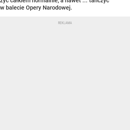
żyć całkiem normalnie, a nawet ... tańczyć
w balecie Opery Narodowej.