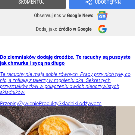
SKOMENTUJ
UDOSTĘPNIJ
Obserwuj nas
w
Google News
Dodaj jako
źródło w Google
Do ziemniaków dodaję drożdże. Te racuchy są puszyste
jak chmurka i sycą na długo
Te racuchy nie mają sobie równych. Pracy przy nich tyle, co
nic, a znikają z talerzy w mgnieniu oka. Sekret tych
przysmaków tkwi w połączeniu dwóch nieoczywistych
składników.
Przepisy
Żywienie
Produkty
Składniki odżywcze