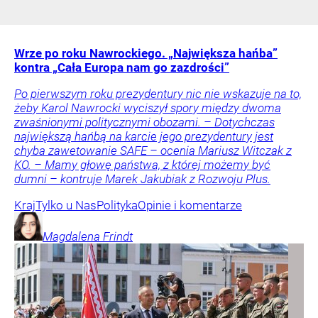
Wrze po roku Nawrockiego. „Największa hańba”
kontra „Cała Europa nam go zazdrości”
Po pierwszym roku prezydentury nic nie wskazuje na to,
żeby Karol Nawrocki wyciszył spory między dwoma
zwaśnionymi politycznymi obozami. – Dotychczas
największą hańbą na karcie jego prezydentury jest
chyba zawetowanie SAFE – ocenia Mariusz Witczak z
KO. – Mamy głowę państwa, z której możemy być
dumni – kontruje Marek Jakubiak z Rozwoju Plus.
Kraj
Tylko u Nas
Polityka
Opinie i komentarze
Magdalena
Frindt