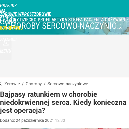
PRZEJDŹ
NA
ZDROWIE WPROST
STRONĘ
CHOROBY
DZIECKO
PROFILAKTYKA
STREFA PACJENTA
ODŻYWIANIE
GŁÓWNĄ
CHOROBY SERCOWO-NACZYNIOWE
WPROST.PL
UBSKRYBUJ
ZALOGUJ
MENU
Zdrowie
/
Choroby
/
sercowo-naczyniowe
Bajpasy ratunkiem w chorobie
niedokrwiennej serca. Kiedy konieczna
jest operacja?
Dodano:
24
października
2021
12:30