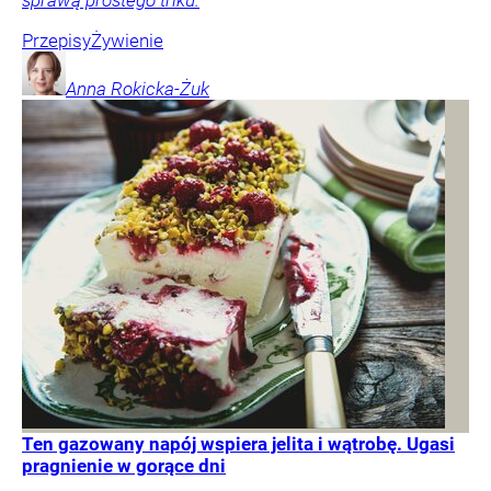
Przepisy
Żywienie
Anna
Rokicka-Żuk
Ten gazowany napój wspiera jelita i wątrobę. Ugasi
pragnienie w gorące dni