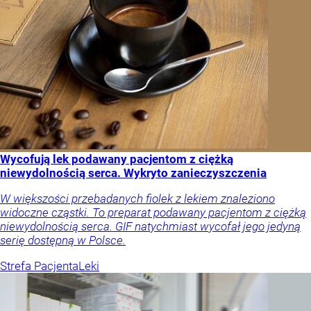
Wycofują lek podawany pacjentom z ciężką
niewydolnością serca. Wykryto zanieczyszczenia
W większości przebadanych fiolek z lekiem znaleziono
widoczne cząstki. To preparat podawany pacjentom z ciężką
niewydolnością serca. GIF natychmiast wycofał jego jedyną
serię dostępną w Polsce.
Strefa Pacjenta
Leki