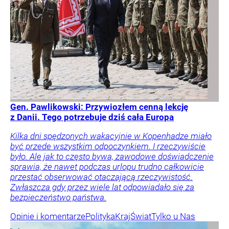
Gen. Pawlikowski: Przywiozłem cenną lekcję
z Danii. Tego potrzebuje dziś cała Europa
Kilka dni spędzonych wakacyjnie w Kopenhadze miało
być przede wszystkim odpoczynkiem. I rzeczywiście
było. Ale jak to często bywa, zawodowe doświadczenie
sprawia, że nawet podczas urlopu trudno całkowicie
przestać obserwować otaczającą rzeczywistość.
Zwłaszcza gdy przez wiele lat odpowiadało się za
bezpieczeństwo państwa.
Opinie i komentarze
Polityka
Kraj
Świat
Tylko u Nas