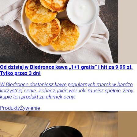
Od dzisiaj w Biedronce kawa „1+1 gratis” i hit za 9,99 zł.
Tylko przez 3 dni
W Biedronce dostaniesz kawę popularnych marek w bardzo
korzystnej cenie. Zobacz, jakie warunki musisz spełnić, żeby
kupić ten produkt za ułamek ceny.
Produkty
Żywienie