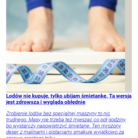
Lodów nie kupuję, tylko ubijam śmietankę. Ta wersja
jest zdrowsza i wygląda obłędnie
Zrobienie lodów bez specjalnej maszyny to nic
trudnego. Masy nie trzeba też mieszać co pół godziny,
bo wystarczy napowietrzyć śmietanę. Ten mrożony
deser z malinami i pistacjami smakuje wyjątkowo za
sprawą prostego triku.