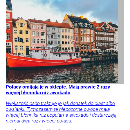
Polacy omijają je w sklepie. Mają prawie 2 razy
więcej błonnika niż awokado
Większość osób traktuje je jak dodatek do ciast albo
owsianki. Tymczasem te niepozorne owoce mają
więcej błonnika niż popularne awokado i dostarczają
niemal dwa razy więcej potasu.