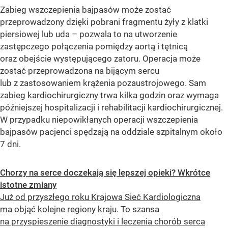
Zabieg wszczepienia bajpasów może zostać
przeprowadzony dzięki pobrani fragmentu żyły z klatki
piersiowej lub uda – pozwala to na utworzenie
zastępczego połączenia pomiędzy aortą i tętnicą
oraz obejście występującego zatoru. Operacja może
zostać przeprowadzona na bijącym sercu
lub z zastosowaniem krążenia pozaustrojowego. Sam
zabieg kardiochirurgiczny trwa kilka godzin oraz wymaga
późniejszej hospitalizacji i rehabilitacji kardiochirurgicznej.
W przypadku niepowikłanych operacji wszczepienia
bajpasów pacjenci spędzają na oddziale szpitalnym około
7 dni.
Chorzy na serce doczekają się lepszej opieki? Wkrótce
istotne zmiany
Już od przyszłego roku Krajowa Sieć Kardiologiczna
ma objąć kolejne regiony kraju. To szansa
na przyspieszenie diagnostyki i leczenia chorób serca