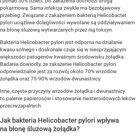
i ponad 30% dzieci. Do zakażenia dochodzi drogą
pokarmową. Sama infekcja zwykle ma bezobjawowy
przebieg. Związane z zakażeniem bakterią Helicobacter
pylori uciążliwe dolegliwości wywołane są oddziaływaniem
na błonę śluzową wytwarzanych przez nią toksyn.
Bakteria Helicobacter pylori jest odporna na działanie
kwasu solnego i doskonale czuje się w niesprzyjającym
większości patogenów kwaśnym środowisku żołądka.
Badania dowiodły, że zakażenie Helicobacter pylori
odpowiedzialne jest za rozwój około 70% wrzodów
żołądka oraz 75-90% wrzodów dwunastnicy.
Inne, częste przyczyny wrzodów żołądka i dwunastnicy
to palenie papierosów i stosowanie niesteroidowych leków
przeciwzapalnych.
Jak bakteria Helicobacter pylori wpływa
na błonę śluzową żołądka?