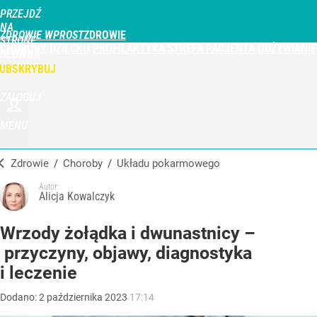
PRZEJDŹ
NA
ZDROWIE WPROST
STRONĘ
CHOROBY
DZIECKO
PROFILAKTYKA
STREFA PACJENTA
ODŻYWIANIE
GŁÓWNĄ
WPROST.PL
UBSKRYBUJ
ZALOGUJ
MENU
Zdrowie
/
Choroby
/
układu pokarmowego
Autor:
Alicja Kowalczyk
Wrzody żołądka i dwunastnicy –
przyczyny, objawy, diagnostyka
i leczenie
Dodano:
2
października
2023
17:14