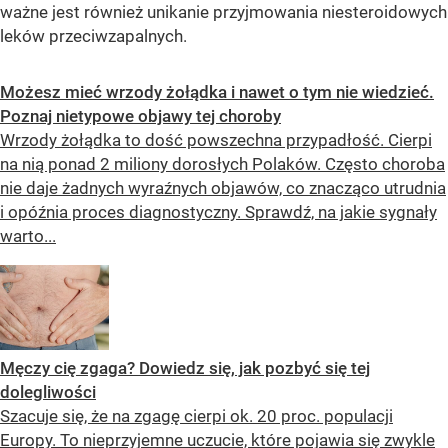
ważne jest również unikanie przyjmowania niesteroidowych
leków przeciwzapalnych.
Możesz mieć wrzody żołądka i nawet o tym nie wiedzieć.
Poznaj nietypowe objawy tej choroby
Wrzody żołądka to dość powszechna przypadłość. Cierpi
na nią ponad 2 miliony dorosłych Polaków. Często choroba
nie daje żadnych wyraźnych objawów, co znacząco utrudnia
i opóźnia proces diagnostyczny. Sprawdź, na jakie sygnały
warto...
Męczy cię zgaga? Dowiedz się, jak pozbyć się tej
dolegliwości
Szacuje się, że na zgagę cierpi ok. 20 proc. populacji
Europy. To nieprzyjemne uczucie, które pojawia się zwykle