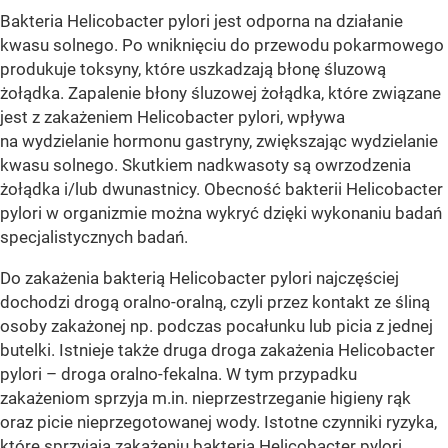
Bakteria Helicobacter pylori jest odporna na działanie
kwasu solnego. Po wniknięciu do przewodu pokarmowego
produkuje toksyny, które uszkadzają błonę śluzową
żołądka. Zapalenie błony śluzowej żołądka, które związane
jest z zakażeniem Helicobacter pylori, wpływa
na wydzielanie hormonu gastryny, zwiększając wydzielanie
kwasu solnego. Skutkiem nadkwasoty są owrzodzenia
żołądka i/lub dwunastnicy. Obecność bakterii Helicobacter
pylori w organizmie można wykryć dzięki wykonaniu badań
specjalistycznych badań.
Do zakażenia bakterią Helicobacter pylori najczęściej
dochodzi drogą oralno-oralną, czyli przez kontakt ze śliną
osoby zakażonej np. podczas pocałunku lub picia z jednej
butelki. Istnieje także druga droga zakażenia Helicobacter
pylori – droga oralno-fekalna. W tym przypadku
zakażeniom sprzyja m.in. nieprzestrzeganie higieny rąk
oraz picie nieprzegotowanej wody. Istotne czynniki ryzyka,
które sprzyjają zakażeniu bakterią Helicobacter pylori,