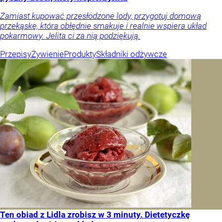
Zamiast kupować przesłodzone lody, przygotuj domową
przekąskę, która obłędnie smakuje i realnie wspiera układ
pokarmowy. Jelita ci za nią podziękują.
Przepisy
Żywienie
Produkty
Składniki odżywcze
Ten obiad z Lidla zrobisz w 3 minuty. Dietetyczkę