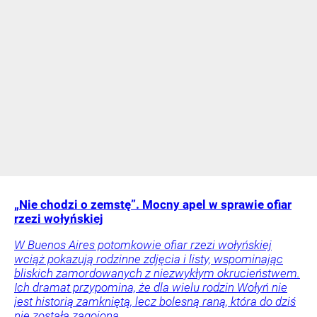
„Nie chodzi o zemstę”. Mocny apel w sprawie ofiar
rzezi wołyńskiej
W Buenos Aires potomkowie ofiar rzezi wołyńskiej
wciąż pokazują rodzinne zdjęcia i listy, wspominając
bliskich zamordowanych z niezwykłym okrucieństwem.
Ich dramat przypomina, że dla wielu rodzin Wołyń nie
jest historią zamkniętą, lecz bolesną raną, która do dziś
nie została zagojona.