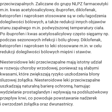
przeciwzapalnych. Zaliczane do grupy NLPZ farmaceutyki
m.in. kwas acetylosalicylowy, ibuprofen, diklofenak,
ketoprofen i naproksen stosowane są w celu łagodzenia
dolegliwości bólowych, a także redukcji innych objawów
stanu zapalnego m.in. podwyższonej temperatury ciała.
Po ibuprofen i kwas acetylosalicylowy często sięgamy np.
podczas sezonowych infekcji i bólu głowy. Diklofenak,
ketoprofen i naproksen to leki stosowane m.in. w celu
redukcji dolegliwości bólowych mięśni i stawów.
Niesteroidowe leki przeciwzapalne mają istotny udział
w rozwoju choroby wrzodowej, ponieważ są słabymi
kwasami, które zwiększają ryzyko uszkodzenia błony
śluzowej żołądka. Niesteroidowe leki przeciwzapalne
uszkadzają naturalną barierę ochronną, hamując
wydzielanie prostaglandyn i wpływają na podśluzówkowy
przepływ krwi, co powoduje powstawanie nadżerek
i owrzodzeń żołądka oraz dwunastnicy.