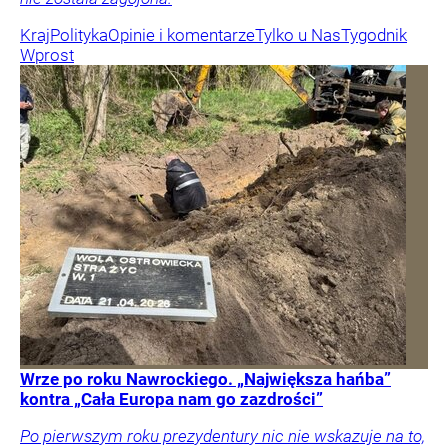
Kraj
Polityka
Opinie i komentarze
Tylko u Nas
Tygodnik
Wprost
Wrze po roku Nawrockiego. „Największa hańba”
kontra „Cała Europa nam go zazdrości”
Po pierwszym roku prezydentury nic nie wskazuje na to,