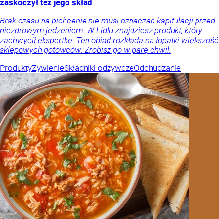
zaskoczył też jego skład
Brak czasu na pichcenie nie musi oznaczać kapitulacji przed
niezdrowym jedzeniem. W Lidlu znajdziesz produkt, który
zachwycił ekspertkę. Ten obiad rozkłada na łopatki większość
sklepowych gotowców. Zrobisz go w parę chwil.
Produkty
Żywienie
Składniki odżywcze
Odchudzanie