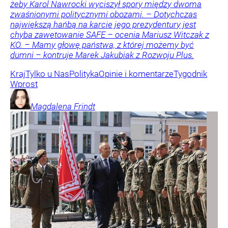
żeby Karol Nawrocki wyciszył spory między dwoma
zwaśnionymi politycznymi obozami. – Dotychczas
największą hańbą na karcie jego prezydentury jest
chyba zawetowanie SAFE – ocenia Mariusz Witczak z
KO. – Mamy głowę państwa, z której możemy być
dumni – kontruje Marek Jakubiak z Rozwoju Plus.
Kraj
Tylko u Nas
Polityka
Opinie i komentarze
Tygodnik
Wprost
Magdalena
Frindt