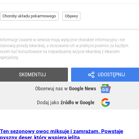
Choroby układu pokarmowego
Objawy
Informacje zawarte w serwisie mają wyłącznie charakter informacyjny i nie
stanowią porady lekarskiej, a stosowanie ich w praktyce powinno za każdym
razem być konsultowane na indywidualnej wizycie lekarskiej z lekarzem
specjalistą.
SKOMENTUJ
UDOSTĘPNIJ
Obserwuj nas
w
Google News
Dodaj jako
źródło w Google
Ten sezonowy owoc miksuję i zamrażam. Powstaje
pyszny deser, który wspiera jelita