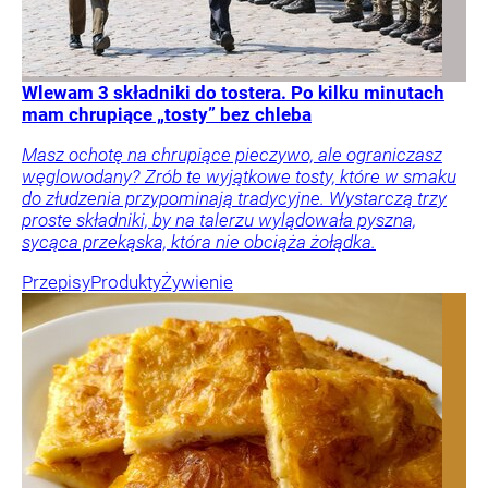
Wlewam 3 składniki do tostera. Po kilku minutach
mam chrupiące „tosty” bez chleba
Masz ochotę na chrupiące pieczywo, ale ograniczasz
węglowodany? Zrób te wyjątkowe tosty, które w smaku
do złudzenia przypominają tradycyjne. Wystarczą trzy
proste składniki, by na talerzu wylądowała pyszna,
sycąca przekąska, która nie obciąża żołądka.
Przepisy
Produkty
Żywienie