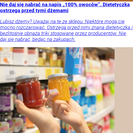
Nie daj się nabrać na napis „100% owoców”. Dietetyczka
ostrzega przed tymi dżemami
Lubisz dżemy? Uważaj na te ze sklepu. Niektóre mogą cię
mocno rozczarować. Ostrzega przed nimi znana dietetyczka i
bezlitośnie obnaża triki stosowane przez producentów. Nie
daj się nabrać, będąc na zakupach.