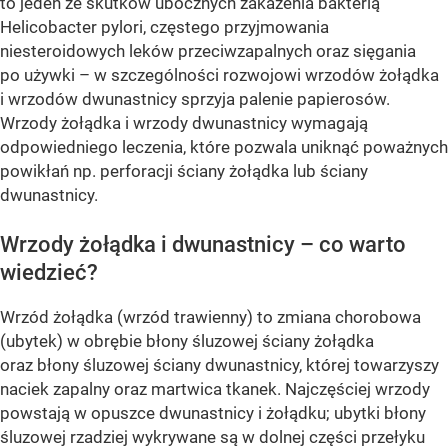
to jeden ze skutków ubocznych zakażenia bakterią
Helicobacter pylori, częstego przyjmowania
niesteroidowych leków przeciwzapalnych oraz sięgania
po używki – w szczególności rozwojowi wrzodów żołądka
i wrzodów dwunastnicy sprzyja palenie papierosów.
Wrzody żołądka i wrzody dwunastnicy wymagają
odpowiedniego leczenia, które pozwala uniknąć poważnych
powikłań np. perforacji ściany żołądka lub ściany
dwunastnicy.
Wrzody żołądka i dwunastnicy – co warto
wiedzieć?
Wrzód żołądka (wrzód trawienny) to zmiana chorobowa
(ubytek) w obrębie błony śluzowej ściany żołądka
oraz błony śluzowej ściany dwunastnicy, której towarzyszy
naciek zapalny oraz martwica tkanek. Najczęściej wrzody
powstają w opuszce dwunastnicy i żołądku; ubytki błony
śluzowej rzadziej wykrywane są w dolnej części przełyku