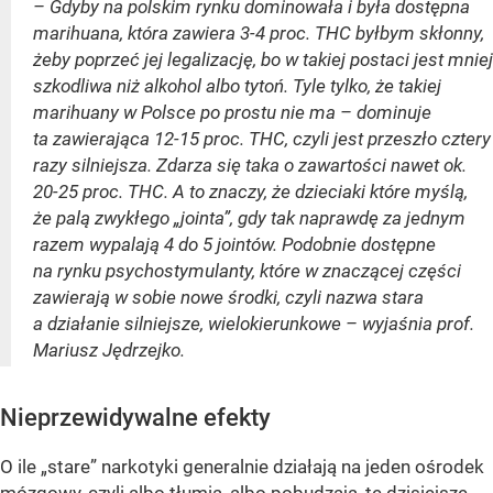
– Gdyby na polskim rynku dominowała i była dostępna
marihuana, która zawiera 3-4 proc. THC byłbym skłonny,
żeby poprzeć jej legalizację, bo w takiej postaci jest mniej
szkodliwa niż alkohol albo tytoń. Tyle tylko, że takiej
marihuany w Polsce po prostu nie ma – dominuje
ta zawierająca 12-15 proc. THC, czyli jest przeszło cztery
razy silniejsza. Zdarza się taka o zawartości nawet ok.
20-25 proc. THC. A to znaczy, że dzieciaki które myślą,
że palą zwykłego „jointa”, gdy tak naprawdę za jednym
razem wypalają 4 do 5 jointów. Podobnie dostępne
na rynku psychostymulanty, które w znaczącej części
zawierają w sobie nowe środki, czyli nazwa stara
a działanie silniejsze, wielokierunkowe – wyjaśnia prof.
Mariusz Jędrzejko.
Nieprzewidywalne efekty
O ile „stare” narkotyki generalnie działają na jeden ośrodek
mózgowy, czyli albo tłumią, albo pobudzają, te dzisiejsze