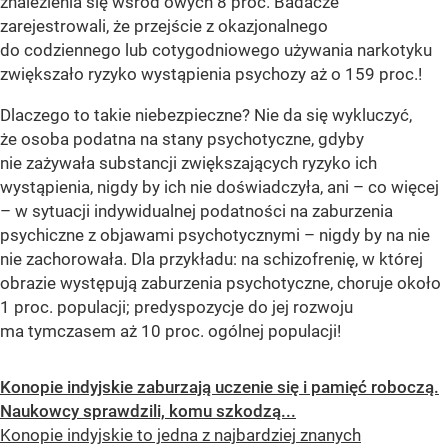
znalezienia się wśród owych 8 proc. Badacze
zarejestrowali, że przejście z okazjonalnego
do codziennego lub cotygodniowego używania narkotyku
zwiększało ryzyko wystąpienia psychozy aż o 159 proc.!
Dlaczego to takie niebezpieczne? Nie da się wykluczyć,
że osoba podatna na stany psychotyczne, gdyby
nie zażywała substancji zwiększających ryzyko ich
wystąpienia, nigdy by ich nie doświadczyła, ani – co więcej
– w sytuacji indywidualnej podatności na zaburzenia
psychiczne z objawami psychotycznymi – nigdy by na nie
nie zachorowała. Dla przykładu: na schizofrenię, w której
obrazie występują zaburzenia psychotyczne, choruje około
1 proc. populacji; predyspozycje do jej rozwoju
ma tymczasem aż 10 proc. ogólnej populacji!
Konopie indyjskie zaburzają uczenie się i pamięć roboczą.
Naukowcy sprawdzili, komu szkodzą...
Konopie indyjskie to jedna z najbardziej znanych