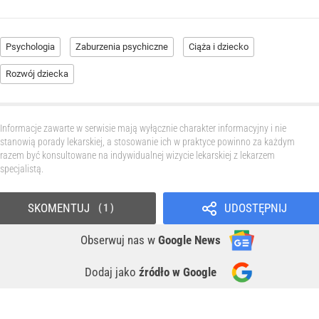
Psychologia
Zaburzenia psychiczne
Ciąża i dziecko
Rozwój dziecka
Informacje zawarte w serwisie mają wyłącznie charakter informacyjny i nie
stanowią porady lekarskiej, a stosowanie ich w praktyce powinno za każdym
razem być konsultowane na indywidualnej wizycie lekarskiej z lekarzem
specjalistą.
SKOMENTUJ
UDOSTĘPNIJ
1
Obserwuj nas
w
Google News
Dodaj jako
źródło w Google