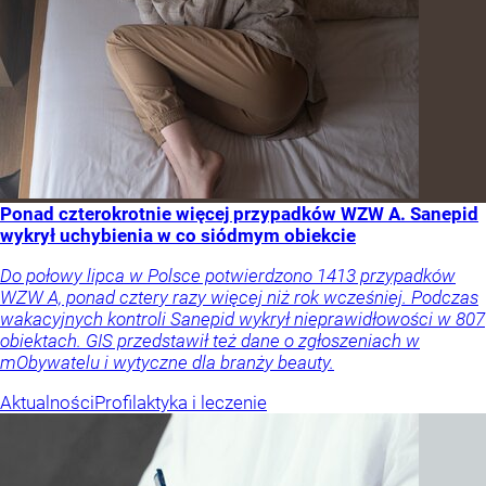
Ponad czterokrotnie więcej przypadków WZW A. Sanepid
wykrył uchybienia w co siódmym obiekcie
Do połowy lipca w Polsce potwierdzono 1413 przypadków
WZW A, ponad cztery razy więcej niż rok wcześniej. Podczas
wakacyjnych kontroli Sanepid wykrył nieprawidłowości w 807
obiektach. GIS przedstawił też dane o zgłoszeniach w
mObywatelu i wytyczne dla branży beauty.
Aktualności
Profilaktyka i leczenie