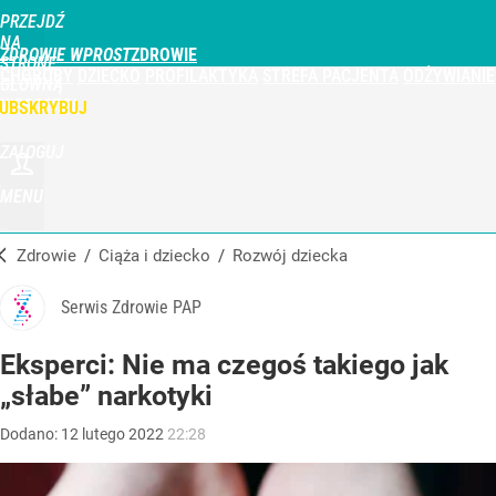
PRZEJDŹ
NA
ZDROWIE WPROST
STRONĘ
CHOROBY
DZIECKO
PROFILAKTYKA
STREFA PACJENTA
ODŻYWIANIE
GŁÓWNĄ
WPROST.PL
UBSKRYBUJ
ZALOGUJ
MENU
Zdrowie
/
Ciąża i dziecko
/
Rozwój dziecka
Serwis Zdrowie PAP
Eksperci: Nie ma czegoś takiego jak
„słabe” narkotyki
Dodano:
12
lutego
2022
22:28