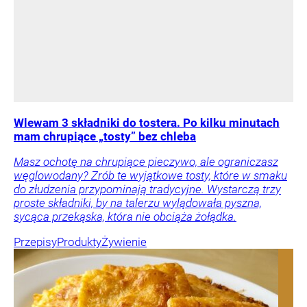
Wlewam 3 składniki do tostera. Po kilku minutach
mam chrupiące „tosty” bez chleba
Masz ochotę na chrupiące pieczywo, ale ograniczasz
węglowodany? Zrób te wyjątkowe tosty, które w smaku
do złudzenia przypominają tradycyjne. Wystarczą trzy
proste składniki, by na talerzu wylądowała pyszna,
sycąca przekąska, która nie obciąża żołądka.
Przepisy
Produkty
Żywienie