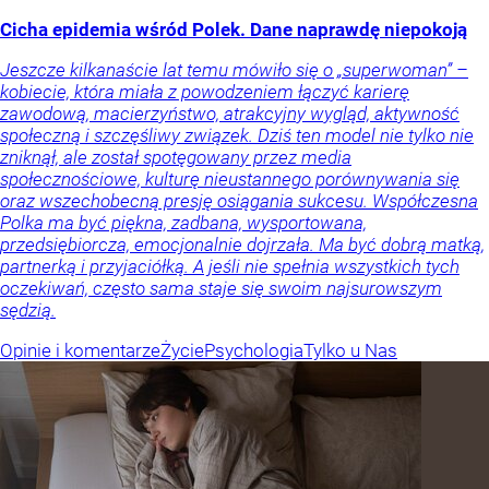
Cicha epidemia wśród Polek. Dane naprawdę niepokoją
Jeszcze kilkanaście lat temu mówiło się o „superwoman” –
kobiecie, która miała z powodzeniem łączyć karierę
zawodową, macierzyństwo, atrakcyjny wygląd, aktywność
społeczną i szczęśliwy związek. Dziś ten model nie tylko nie
zniknął, ale został spotęgowany przez media
społecznościowe, kulturę nieustannego porównywania się
oraz wszechobecną presję osiągania sukcesu. Współczesna
Polka ma być piękna, zadbana, wysportowana,
przedsiębiorcza, emocjonalnie dojrzała. Ma być dobrą matką,
partnerką i przyjaciółką. A jeśli nie spełnia wszystkich tych
oczekiwań, często sama staje się swoim najsurowszym
sędzią.
Opinie i komentarze
Życie
Psychologia
Tylko u Nas