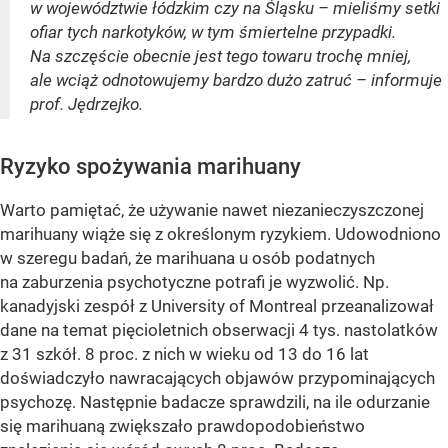
w województwie łódzkim czy na Śląsku – mieliśmy setki
ofiar tych narkotyków, w tym śmiertelne przypadki.
Na szczęście obecnie jest tego towaru trochę mniej,
ale wciąż odnotowujemy bardzo dużo zatruć – informuje
prof. Jędrzejko.
Ryzyko spożywania marihuany
Warto pamiętać, że używanie nawet niezanieczyszczonej
marihuany wiąże się z określonym ryzykiem. Udowodniono
w szeregu badań, że marihuana u osób podatnych
na zaburzenia psychotyczne potrafi je wyzwolić. Np.
kanadyjski zespół z University of Montreal przeanalizował
dane na temat pięcioletnich obserwacji 4 tys. nastolatków
z 31 szkół. 8 proc. z nich w wieku od 13 do 16 lat
doświadczyło nawracających objawów przypominających
psychozę. Następnie badacze sprawdzili, na ile odurzanie
się marihuaną zwiększało prawdopodobieństwo