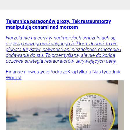
Tajemnica paragonów grozy. Tak restauratorzy
manipulują cenami nad morzem
Narzekanie na ceny w nadmorskich smażalniach są
częścią naszego wakacyjnego folkloru. Jednak to nie
głupota turystów, naiwność ani niezdolność mnożenia i
dodawania do stu. To przemyślana, ale nie do końca
uczciwa strategia restauratorów ukrywających ceny.
Finanse i inwestycje
Podróże
Kraj
Tylko u Nas
Tygodnik
Wprost