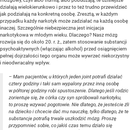
działają wielokierunkowo i przez to też trudno przewidzieć
jak podziałają na konkretną osobę. Zresztą, w każdym
przypadku każdy narkotyk może zadziałać na każdą osobę
inaczej. Szczególnie niebezpieczna jest inicjacja
narkotykowa w młodym wieku. Dlaczego? Nasz mózg
rozwija się do około 20. r. ż., zatem stosowanie substancji
psychoaktywnych (włączając alkohol) przed osiągnięciem
pełnej dojrzałości tego organu może wywrzeć niekorzystny
i nieodwracalny wpływ.
– Mam pacjentów, u których jeden joint potrafi działać
cztery godziny i taki sam wypalony przez inną osobę
w półtorej godziny robi spustoszenie. Dlatego jeśli rodzic
zorientuje się, że córka czy syn spróbowali narkotyku,
to proszę wzywać pogotowie. Nie dlatego, że jesteście źli
na dziecko i chcecie dać mu nauczkę, tylko dlatego, że te
substancje potrafią trwale uszkodzić mózg. Proszę
przypomnieć sobie, co jakiś czas temu działo się