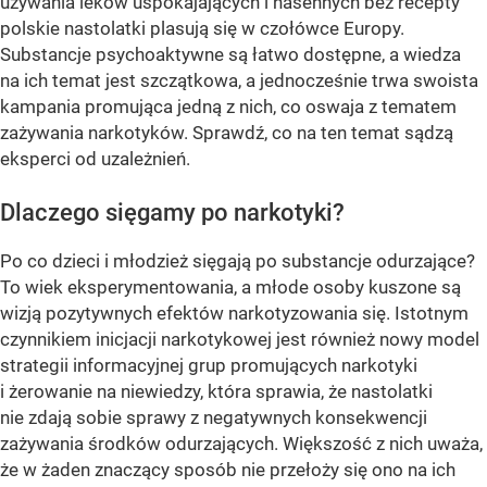
używania leków uspokajających i nasennych bez recepty
polskie nastolatki plasują się w czołówce Europy.
Substancje psychoaktywne są łatwo dostępne, a wiedza
na ich temat jest szczątkowa, a jednocześnie trwa swoista
kampania promująca jedną z nich, co oswaja z tematem
zażywania narkotyków. Sprawdź, co na ten temat sądzą
eksperci od uzależnień.
Dlaczego sięgamy po narkotyki?
Po co dzieci i młodzież sięgają po substancje odurzające?
To wiek eksperymentowania, a młode osoby kuszone są
wizją pozytywnych efektów narkotyzowania się. Istotnym
czynnikiem inicjacji narkotykowej jest również nowy model
strategii informacyjnej grup promujących narkotyki
i żerowanie na niewiedzy, która sprawia, że nastolatki
nie zdają sobie sprawy z negatywnych konsekwencji
zażywania środków odurzających. Większość z nich uważa,
że w żaden znaczący sposób nie przełoży się ono na ich