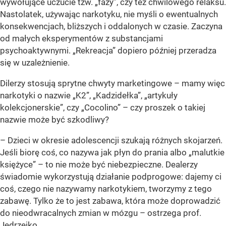
wywołujące uczucie tzw. „fazy”, czy też chwilowego relaksu.
Nastolatek, używając narkotyku, nie myśli o ewentualnych
konsekwencjach, bliższych i oddalonych w czasie. Zaczyna
od małych eksperymentów z substancjami
psychoaktywnymi. „Rekreacja” dopiero później przeradza
się w uzależnienie.
Dilerzy stosują sprytne chwyty marketingowe – mamy więc
narkotyki o nazwie „K2”, „Kadzidełka”, „artykuły
kolekcjonerskie”, czy „Cocolino” – czy proszek o takiej
nazwie może być szkodliwy?
– Dzieci w okresie adolescencji szukają różnych skojarzeń.
Jeśli biorę coś, co nazywa jak płyn do prania albo „malutkie
księżyce” – to nie może być niebezpieczne. Dealerzy
świadomie wykorzystują działanie podprogowe: dajemy ci
coś, czego nie nazywamy narkotykiem, tworzymy z tego
zabawę. Tylko że to jest zabawa, która może doprowadzić
do nieodwracalnych zmian w mózgu – ostrzega prof.
Jędrzejko.