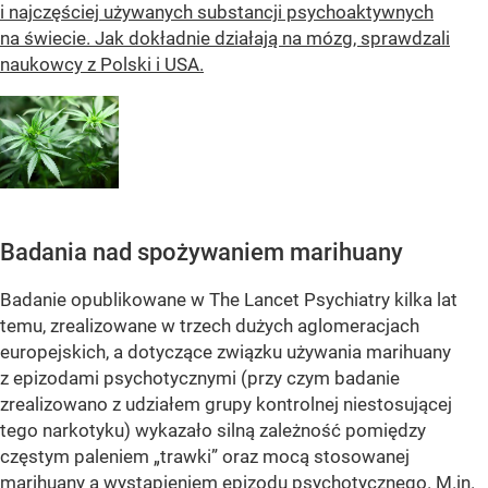
i najczęściej używanych substancji psychoaktywnych
na świecie. Jak dokładnie działają na mózg, sprawdzali
naukowcy z Polski i USA.
Badania nad spożywaniem marihuany
Badanie opublikowane w The Lancet Psychiatry kilka lat
temu, zrealizowane w trzech dużych aglomeracjach
europejskich, a dotyczące związku używania marihuany
z epizodami psychotycznymi (przy czym badanie
zrealizowano z udziałem grupy kontrolnej niestosującej
tego narkotyku) wykazało silną zależność pomiędzy
częstym paleniem „trawki” oraz mocą stosowanej
marihuany a wystąpieniem epizodu psychotycznego. M.in.