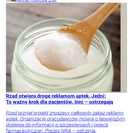
Rząd otwiera drogę reklamom aptek. Jedni:
To ważny krok dla pacjentów. Inni – ostrzegają
Rząd przyjął projekt znoszący całkowity zakaz reklamy
aptek. Organizacje pracodawców mówią o łatwiejszym
dostępie do informacji o szczepieniach i opiece
farmaceutycznej. Prezes NRA – ostrzega.