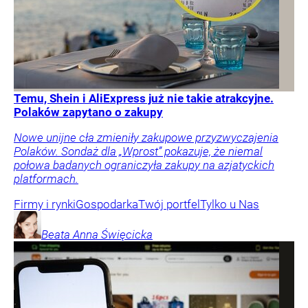
Temu, Shein i AliExpress już nie takie atrakcyjne.
Polaków zapytano o zakupy
Nowe unijne cła zmieniły zakupowe przyzwyczajenia
Polaków. Sondaż dla „Wprost” pokazuje, że niemal
połowa badanych ograniczyła zakupy na azjatyckich
platformach.
Firmy i rynki
Gospodarka
Twój portfel
Tylko u Nas
Beata Anna
Święcicka