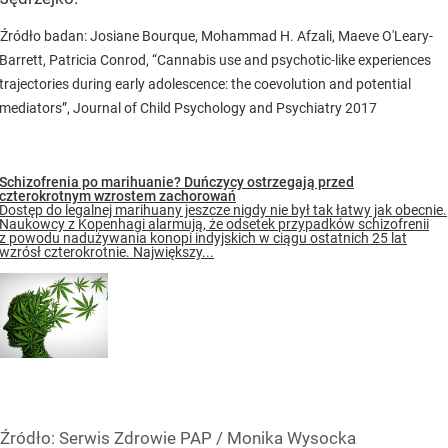
Źródło badan: Josiane Bourque, Mohammad H. Afzali, Maeve O'Leary-
Barrett, Patricia Conrod, “Cannabis use and psychotic-like experiences
trajectories during early adolescence: the coevolution and potential
mediators”, Journal of Child Psychology and Psychiatry 2017
Schizofrenia po marihuanie? Duńczycy ostrzegają przed
czterokrotnym wzrostem zachorowań
Dostęp do legalnej marihuany jeszcze nigdy nie był tak łatwy jak obecnie.
Naukowcy z Kopenhagi alarmują, że odsetek przypadków schizofrenii
z powodu nadużywania konopi indyjskich w ciągu ostatnich 25 lat
wzrósł czterokrotnie. Największy...
Źródło:
Serwis Zdrowie PAP
/
Monika Wysocka