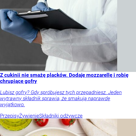
Z cukinii nie smażę placków. Dodaję mozzarellę i robię
chrupiące gofry
Lubisz gofry? Gdy spróbujesz tych przepadniesz. Jeden
wytrawny składnik sprawia, że smakują naprawdę
wyjątkowo.
Przepisy
Żywienie
Składniki odżywcze