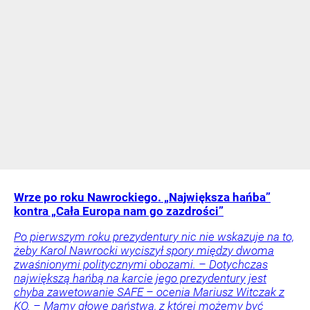
Wrze po roku Nawrockiego. „Największa hańba”
kontra „Cała Europa nam go zazdrości”
Po pierwszym roku prezydentury nic nie wskazuje na to,
żeby Karol Nawrocki wyciszył spory między dwoma
zwaśnionymi politycznymi obozami. – Dotychczas
największą hańbą na karcie jego prezydentury jest
chyba zawetowanie SAFE – ocenia Mariusz Witczak z
KO. – Mamy głowę państwa, z której możemy być