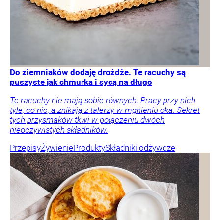
Do ziemniaków dodaję drożdże. Te racuchy są
puszyste jak chmurka i sycą na długo
Te racuchy nie mają sobie równych. Pracy przy nich
tyle, co nic, a znikają z talerzy w mgnieniu oka. Sekret
tych przysmaków tkwi w połączeniu dwóch
nieoczywistych składników.
Przepisy
Żywienie
Produkty
Składniki odżywcze