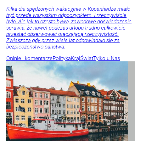
Kilka dni spędzonych wakacyjnie w Kopenhadze miało
być przede wszystkim odpoczynkiem. I rzeczywiście
było. Ale jak to często bywa, zawodowe doświadczenie
sprawia, że nawet podczas urlopu trudno całkowicie
przestać obserwować otaczającą rzeczywistość.
Zwłaszcza gdy przez wiele lat odpowiadało się za
bezpieczeństwo państwa.
Opinie i komentarze
Polityka
Kraj
Świat
Tylko u Nas