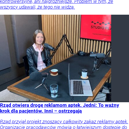
kontrowersyjne, ani najgroźniejsze. Problem w tym, że
wszyscy udawali, że tego nie widzą.
Rząd otwiera drogę reklamom aptek. Jedni: To ważny
krok dla pacjentów. Inni – ostrzegają
Rząd przyjął projekt znoszący całkowity zakaz reklamy aptek.
Organizacje pracodawców mówią o łatwiejszym dostępie do