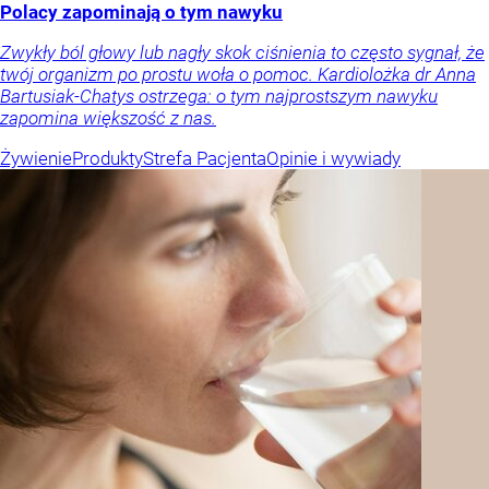
Polacy zapominają o tym nawyku
Zwykły ból głowy lub nagły skok ciśnienia to często sygnał, że
twój organizm po prostu woła o pomoc. Kardiolożka dr Anna
Bartusiak-Chatys ostrzega: o tym najprostszym nawyku
zapomina większość z nas.
Żywienie
Produkty
Strefa Pacjenta
Opinie i wywiady