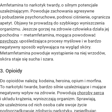
Amfetamina to narkotyk twardy, o silnym potencjale
uzależniającym. Powoduje zachowania agresywne
i pobudzenie psychoruchowe, podnosi ciśnienie, ogranicza
apetyt. Objawy te prowadzą do szybkiego wyniszczenia
organizmu. Jeszcze gorzej na zdrowie człowieka działa jej
pochodna – metamfetamina, mogąca powodować
psychozy
, upośledzająca procesy myślowe i w bardzo
negatywny sposób wpływająca na wygląd skóry.
Metamfetamina powoduje wystąpienie na niej wrzodów,
skóra staje się sucha i szara.
3. Opioidy
Do opioidów należą: kodeina, heroina, opium i morfina.
To narkotyki twarde, bardzo silnie uzależniające i mające
negatywny wpływ na zdrowie. Powodują
choroby serca
i układu krążenia, wyniszczają organizm. Sprawiają,
że uzależniona od nich osoba całe swoje życie
podporządkowuje zdobyciu narkotyku, zaniedbując