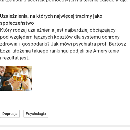
Uzależnienia, na których najwięcej tracimy jako
społeczeństwo
Który rodzaj uzależnienia jest najbardziej obciążający
pod względem łącznych kosztów dla systemu ochrony
zdrowia i gospodarki? Jak mówi psychiatra prof. Bartosz
Łoza, ułożenia takiego rankingu podjęli się Amerykanie
i rezultat jest...
Depresja
Psychologia