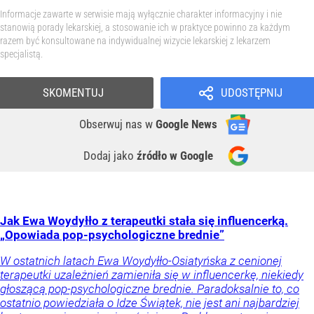
Informacje zawarte w serwisie mają wyłącznie charakter informacyjny i nie
stanowią porady lekarskiej, a stosowanie ich w praktyce powinno za każdym
razem być konsultowane na indywidualnej wizycie lekarskiej z lekarzem
specjalistą.
SKOMENTUJ
UDOSTĘPNIJ
Obserwuj nas
w
Google News
Dodaj jako
źródło w Google
Jak Ewa Woydyłło z terapeutki stała się influencerką.
„Opowiada pop-psychologiczne brednie”
W ostatnich latach Ewa Woydyłło-Osiatyńska z cenionej
terapeutki uzależnień zamieniła się w influencerkę, niekiedy
głoszącą pop-psychologiczne brednie. Paradoksalnie to, co
ostatnio powiedziała o Idze Świątek, nie jest ani najbardziej