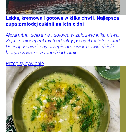
Lekka, kremowa i gotowa w kilka chwil. Najlepsza
zupa z młodej cukinii na letnie dni
Aksamitna, delikatna i gotowa w zaledwie kilka chwil.
Zupa z młodej cukinii to idealny pomysł na letni obiad.
Poznaj sprawdzony przepis oraz wskazówki, dzięki
którym zawsze wychodzi idealnie.
Przepisy
Żywienie