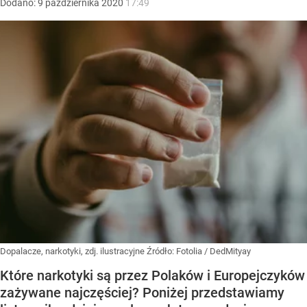
Dodano:
9
października
2020
17:49
Dopalacze, narkotyki, zdj. ilustracyjne
Źródło:
Fotolia
/
DedMityay
Które narkotyki są przez Polaków i Europejczyków
zażywane najczęściej? Poniżej przedstawiamy