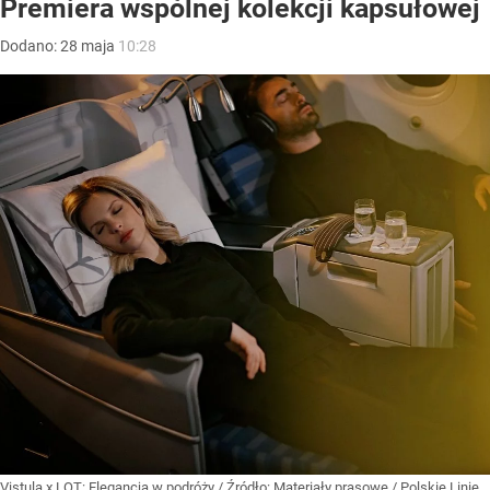
Premiera wspólnej kolekcji kapsułowej
Dodano:
28
maja
10:28
Vistula x LOT: Elegancja w podróży
/ Źródło:
Materiały prasowe
/
Polskie Linie