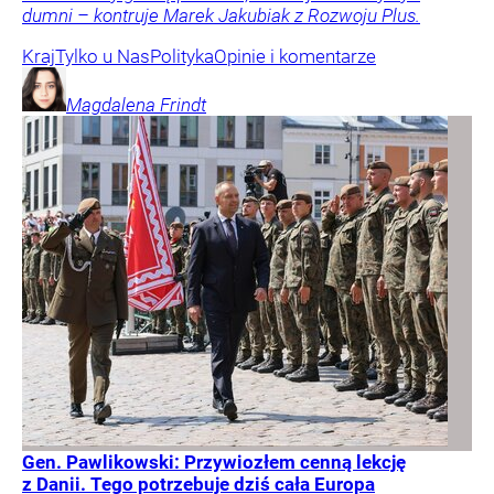
dumni – kontruje Marek Jakubiak z Rozwoju Plus.
Kraj
Tylko u Nas
Polityka
Opinie i komentarze
Magdalena
Frindt
Gen. Pawlikowski: Przywiozłem cenną lekcję
z Danii. Tego potrzebuje dziś cała Europa