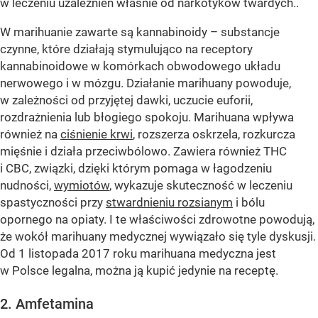
w leczeniu uzależnień właśnie od narkotyków twardych..
W marihuanie zawarte są kannabinoidy – substancje
czynne, które działają stymulująco na receptory
kannabinoidowe w komórkach obwodowego układu
nerwowego i w mózgu. Działanie marihuany powoduje,
w zależności od przyjętej dawki, uczucie euforii,
rozdrażnienia lub błogiego spokoju. Marihuana wpływa
również na
ciśnienie krwi
, rozszerza oskrzela, rozkurcza
mięśnie i działa przeciwbólowo. Zawiera również THC
i CBC, związki, dzięki którym pomaga w łagodzeniu
nudności,
wymiotów
, wykazuje skuteczność w leczeniu
spastyczności przy
stwardnieniu rozsianym
i bólu
opornego na opiaty. I te właściwości zdrowotne powodują,
że wokół marihuany medycznej wywiązało się tyle dyskusji.
Od 1 listopada 2017 roku marihuana medyczna jest
w Polsce legalna, można ją kupić jedynie na receptę.
2. Amfetamina