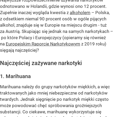
Najwyższe rozpowszechnienie używania narkotyków
odnotowano w Holandii, gdzie wynosi ono 12 procent.
Zupełnie inaczej wygląda kwestia z
alkoholem
– Polska,
z odsetkiem niemal 90 procent osób w ogóle pijących
alkohol, znajduje się w Europie na miejscu drugim - tuż
za Austrią. Skupiając się jednak na samych narkotykach –
po które Polacy i Europejczycy (opieramy się również
na
Europejskim Raporcie Narkotykowym
z 2019 roku)
sięgają najczęściej?
Najczęściej zażywane narkotyki
1. Marihuana
Marihuana należy do grupy narkotyków miękkich, a więc
traktowanych jako mniej niebezpieczne od narkotyków
twardych. Jednak sięgnięcie po narkotyk miękki często
może powodować chęć spróbowania groźniejszych
substancji. Co ciekawe, marihuanę wykorzystuje się