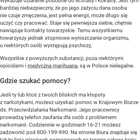
Wykazuje działanie podobne do ecstasy i kokainy. Jest tym
bardziej niebezpieczny, że po jego zażyciu dana osoba
nie czuje zmęczenia, jest pełna energii, może długo się
uczyć czy pracować. Staje się pewniejsza siebie, chętnie
nawiązuje kontakty towarzyskie. Temu wszystkiemu
towarzyszy jednak stopniowe wyniszczanie organizmu,
u niektórych osób występują psychozy,
Wszystkie z powyższych substancji, poza niektórymi
opioidami i
medyczną marihuaną
, są w Polsce nielegalne.
Gdzie szukać pomocy?
Jeśli ty lub ktoś z twoich bliskich ma kłopoty
z narkotykami, możesz uzyskać pomoc w Krajowym Biurze
ds. Przeciwdziałania Narkomanii. Jego pracownicy
prowadzą telefon zaufania dla osób z problemem
narkomanii. Codziennie w godzinach 16-21 możesz
zadzwonić pod 800-199-990. Na stronie Biura znajduje się
także lista placówek pomocowych na terenie całego kraju.