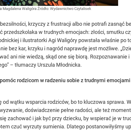
zka Magdalena Waligóra
Źródło:
Wydawnictwo Czytalisek
ezsilności, krzyczy z frustracji albo nie potrafi zasnąć
ć przedszkolaka w trudnych emocjach: złości, smutku czy
łodnickiej i ilustratorki Agi Waligóry powstała właśnie p
ie bez kar, krzyku i nagród naprawdę jest możliwe. „Dz
azwać ani nie wiedzą, skąd one się biorą. Rozpoznawanie
czego” – tłumaczy Urszula Młodnicka.
omóc rodzicom w radzeniu sobie z trudnymi emocjami p
 od wątku wsparcia rodziców, bo to kluczowa sprawa. W
wyzwanie, doświadczenie pełne radości, ale też momentó
 się zachować i jak być przy dziecku, by wspierać je w t
otem czuć wyrzuty sumienia. Dlatego postanowiłyśmy upi