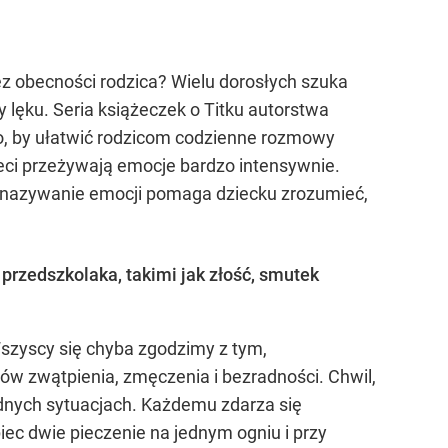
 bez obecności rodzica? Wielu dorosłych szuka
 lęku. Seria książeczek o Titku autorstwa
o to, by ułatwić rodzicom codzienne rozmowy
ieci przeżywają emocje bardzo intensywnie.
 i nazywanie emocji pomaga dziecku zrozumieć,
rzedszkolaka, takimi jak złość, smutek
szyscy się chyba zgodzimy z tym,
w zwątpienia, zmęczenia i bezradności. Chwil,
rudnych sytuacjach. Każdemu zdarza się
ec dwie pieczenie na jednym ogniu i przy