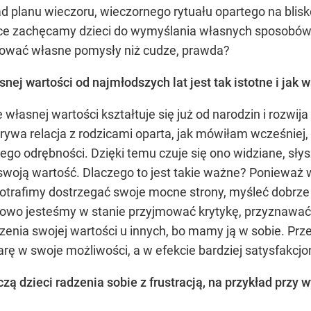
ład planu wieczoru, wieczornego rytuału opartego na bl
zce zachęcamy dzieci do wymyślania własnych sposobów, 
zować własne pomysły niż cudze, prawda?
j wartości od najmłodszych lat jest tak istotne i jak w
własnej wartości kształtuje się już od narodzin i rozwi
rywa relacja z rodzicami oparta, jak mówiłam wcześniej,
a jego odrębności. Dzięki temu czuje się ono widziane, sł
c swoją wartość. Dlaczego to jest takie ważne? Ponieważ
otrafimy dostrzegać swoje mocne strony, myśleć dobrze o
owo jesteśmy w stanie przyjmować krytykę, przyznawać s
nia swojej wartości u innych, bo mamy ją w sobie. Przekł
arę w swoje możliwości, a w efekcie bardziej satysfakcjo
zą dzieci radzenia sobie z frustracją, na przykład przy 