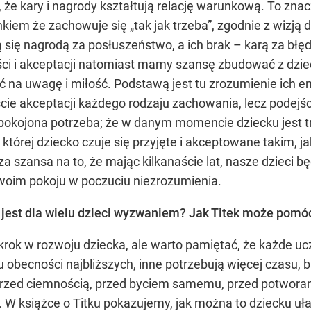
 że kary i nagrody kształtują relację warunkową. To znac
iem że zachowuje się „tak jak trzeba”, zgodnie z wizją d
 się nagrodą za posłuszeństwo, a ich brak – karą za błęd
ści i akceptacji natomiast mamy szansę zbudować z dzie
 na uwagę i miłość. Podstawą jest tu zrozumienie ich e
ie akceptacji każdego rodzaju zachowania, lecz podejśc
kojona potrzeba; że w danym momencie dziecku jest trudn
której dziecko czuje się przyjęte i akceptowane takim, ja
za szansa na to, że mając kilkanaście lat, nasze dzieci 
woim pokoju w poczuciu niezrozumienia.
jest dla wielu dzieci wyzwaniem? Jak Titek może pomó
rok w rozwoju dziecka, ale warto pamiętać, że każde uc
 obecności najbliższych, inne potrzebują więcej czasu, b
przed ciemnością, przed byciem samemu, przed potworam
a. W książce o Titku pokazujemy, jak można to dziecku uła