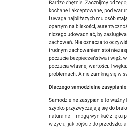
Bardzo chętnie. Zacznijmy od tego,
kochane i akceptowane, pod warunk
i uwaga najbliższych mu osób stają
opartym na bliskości, autentyczno
niczego udowadniać, by zasługiwać
zachowań. Nie oznacza to oczywiśc
trudnym zachowaniem stoi niezaspo
poczucie bezpieczeństwa i więź, w 
poczucia własnej wartości. I więks
problemach. A nie zamkną się w s
Dlaczego samodzielne zasypianie 
Samodzielne zasypianie to ważny k
szybko przyzwyczajają się do braku
naturalne – mogą wynikać z lęku 
w życiu, jak pójście do przedszkol