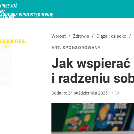
PRZEJDŹ
Udostępnij
0
Skomentuj
NA
ZDROWIE WPROST
STRONĘ
GŁÓWNĄ
CHOROBY
DZIECKO
PROFILAKTYKA
STREFA PACJENTA
ODŻYWIAN
WPROST.PL
Wprost
/
Zdrowie
/
Ciąża i dziecko
/
SUBSKRYBUJ
ART. SPONSOROWANY
ZALOGUJ
Jak wspierać
SZUKAJ
i radzeniu so
MENU
Dodano:
24
października
2025
11:38