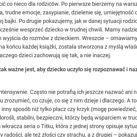
cić co nieco dla rodziców. Po pierwsze bierzemy na warsz
a, trudne emocje, zasypianie, dzielenie się, umiejętność
j bajki. Po drugie pokazujemy, jak w danej sytuacji rodz
nocześnie wesprzeć dziecko w trudnej chwili. Mamy nadziej
tem wyjścia do rozmów z dzieckiem. Wreszcie – omawia
na końcu każdej książki, została stworzona z myślą wła
zego dzieci zachowują się tak, a nie inaczej.
ak ważne jest, aby dziecko uczyło się rozpoznawać i na
ntensywnie. Często nie potrafią ich jeszcze nazwać ani 
rozumieć, co czuje, co się z nim dzieje i dlaczego. A to 
nny sposób niż tylko płacz czy krzyk (mogę powiedzieć, 
rośli, stabilni, bezpieczni, którzy będą wsparciem w trud
 wkracza seria o Titku, która z jednej strony opisuje syt
radości, ale też złości czy strachu, a z drugiej – pokazu