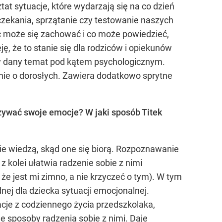
tat sytuacje, które wydarzają się na co dzień
 czekania, sprzątanie czy testowanie naszych
ic może się zachować i co może powiedzieć,
ę, że to stanie się dla rodziców i opiekunów
my dany temat pod kątem psychologicznym.
śnie o dorosłych. Zawiera dodatkowo sprytne
zywać swoje emocje? W jaki sposób Titek
nie wiedzą, skąd one się biorą. Rozpoznawanie
z kolei ułatwia radzenie sobie z nimi
że jest mi zimno, a nie krzyczeć o tym). W tym
nej dla dziecka sytuacji emocjonalnej.
uacje z codziennego życia przedszkolaka,
je sposoby radzenia sobie z nimi. Daje