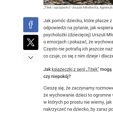
„Titek i sprzątanko” Urszula Młodnicka, Agnies
Jak pomóc dziecku, które płacze z b
odpowiedzi na pytanie, jak wspiera
psycholożki (dziecięcej) Urszuli M
o emocjach i pokazać, że wychowan
Często nie potrafią ich jeszcze n
co czuje, co się z nim dzieje i dla
Jak
książeczki z serii „Titek”
mogą p
czy niepokój?
Cieszę się, że zaczynamy rozmowę
że wychowanie dzieci to ogromne 
w których po prostu nie wiemy, jak
nakrzyczeć na dziecko, by zaraz p