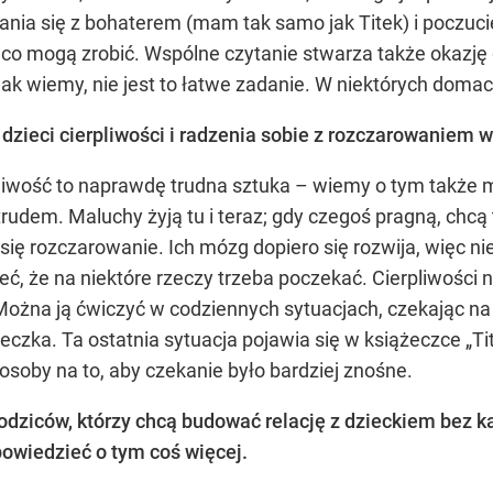
ania się z bohaterem (mam tak samo jak Titek) i poczuci
o mogą zrobić. Wspólne czytanie stwarza także okazję
jak wiemy, nie jest to łatwe zadanie. W niektórych doma
 dzieci cierpliwości i radzenia sobie z rozczarowaniem 
liwość to naprawdę trudna sztuka – wiemy o tym także m
rudem. Maluchy żyją tu i teraz; gdy czegoś pragną, chcą t
 się rozczarowanie. Ich mózg dopiero się rozwija, więc 
, że na niektóre rzeczy trzeba poczekać. Cierpliwości n
ożna ją ćwiczyć w codziennych sytuacjach, czekając na s
eczka. Ta ostatnia sytuacja pojawia się w książeczce „Tit
osoby na to, aby czekanie było bardziej znośne.
dziców, którzy chcą budować relację z dzieckiem bez kar
powiedzieć o tym coś więcej.