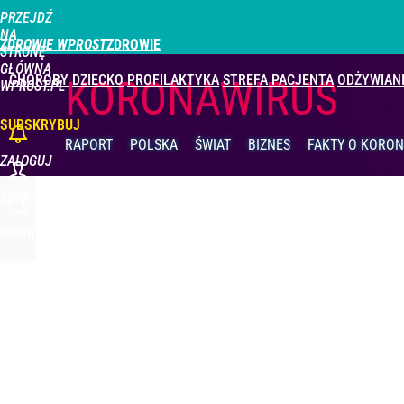
PRZEJDŹ
Udostępnij
0
Skomentuj
NA
ZDROWIE WPROST
STRONĘ
GŁÓWNĄ
CHOROBY
DZIECKO
PROFILAKTYKA
STREFA PACJENTA
ODŻYWIAN
KORONAWIRUS
WPROST.PL
SUBSKRYBUJ
RAPORT
POLSKA
ŚWIAT
BIZNES
FAKTY
O KORON
ZALOGUJ
SZUKAJ
MENU