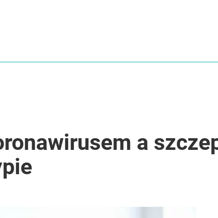
oronawirusem a szczep
ypie