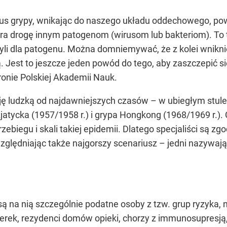
us grypy, wnikając do naszego układu oddechowego, po
 drogę innym patogenom (wirusom lub bakteriom). To ta
czyli dla patogenu. Można domniemywać, że z kolei wnikn
 Jest to jeszcze jeden powód do tego, aby zaszczepić si
tronie Polskiej Akademii Nauk.
ję ludzką od najdawniejszych czasów – w ubiegłym stule
jatycka (1957/1958 r.) i grypa Hongkong (1968/1969 r.).
przebiegu i skali takiej epidemii. Dlatego specjaliści są 
ględniając także najgorszy scenariusz – jedni nazywają 
ą na nią szczególnie podatne osoby z tzw. grup ryzyka, n
erek, rezydenci domów opieki, chorzy z immunosupresją, 