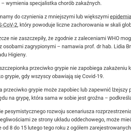
ej – wymienia specjalistka chorób zakaźnych.
mamy do czynienia z mniejszymi lub większymi
epidemia
S-CoV-2
, który powoduje liczne zachorowania w skali glob
szcze nie zaszczepiły, że zgodnie z zaleceniami WHO mogą
z osobami zagrypionymi – namawia prof. dr hab. Lidia 
du Higieny.
 szczepionka przeciwko grypie nie zapobiega zakażeniu k
o grypie, gdy wszyscy obawiają się Covid-19.
 przeciwko grypie może zapobiec lub zapewnić lżejszy 
u na grypę, która sama w sobie jest groźna – podkreśla
ie pesymistycznego rozwoju scenariusza rozprzestrzenia
dolegliwościami ze strony układu oddechowego, może mie
e od 8 do 15 lutego tego roku z ogółem zarejestrowany