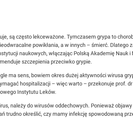
uje, są często lekceważone. Tymczasem grypa to choroba
dwracalne powikłania, a w innych – śmierć. Dlatego z
 instytucji naukowych, włączając Polską Akademię Nauk i
enduje szczepienia przeciwko grypie.
ągle ma sens, bowiem okres dużej aktywności wirusa gry
wymagać hospitalizacji – więc warto – przekonuje prof. d
odowego Instytutu Leków.
wirus, należy do wirusów oddechowych. Ponieważ objawy 
ań trudno określić, czy mamy infekcję spowodowaną prze