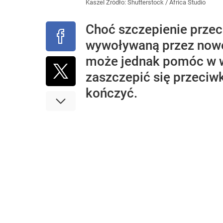
Kaszel
Źródło:
Shutterstock
/
Africa Studio
Choć szczepienie przec
wywoływaną przez nowego
może jednak pomóc w w
zaszczepić się przeciw
kończyć.