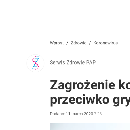
Wprost
/
Zdrowie
/
Koronawirus
Serwis Zdrowie PAP
Zagrożenie k
przeciwko gr
Dodano:
11
marca
2020
7:28