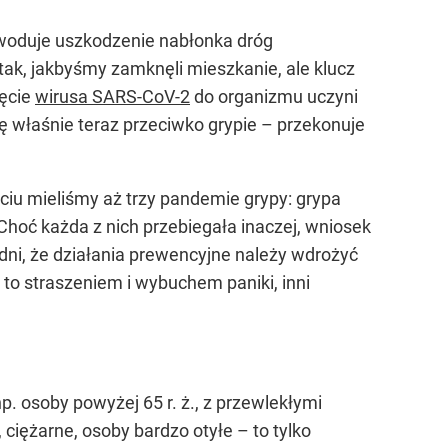
woduje uszkodzenie nabłonka dróg
k, jakbyśmy zamknęli mieszkanie, ale klucz
ięcie
wirusa SARS-CoV-2
do organizmu uczyni
ę właśnie teraz przeciwko grypie – przekonuje
ciu mieliśmy aż trzy pandemie grypy: grypa
 Choć każda z nich przebiegała inaczej, wniosek
zgodni, że działania prewencyjne należy wdrożyć
to straszeniem i wybuchem paniki, inni
p. osoby powyżej 65 r. ż., z przewlekłymi
ciężarne, osoby bardzo otyłe – to tylko