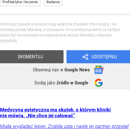
Profilaktyka i leczenie
Badania
Informacje zawarte w serwisie mają wyłącznie charakter informacyjny i nie
stanowią porady lekarskiej, a stosowanie ich w praktyce powinno za każdym
razem być konsultowane na indywidualnej wizycie lekarskiej z lekarzem
specjalistą.
SKOMENTUJ
UDOSTĘPNIJ
Obserwuj nas
w
Google News
Dodaj jako
źródło w Google
Medycyna estetyczna ma skutek, o którym kliniki
nie mówią. „Nie chcę jej całować”
Miała wyglądać lepiej. Zrobiła usta i nagle jej partner przestał