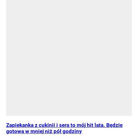
Zapiekanka z cukinii i sera to mój hit lata. Będzie
gotowa w mniej niż pół godziny