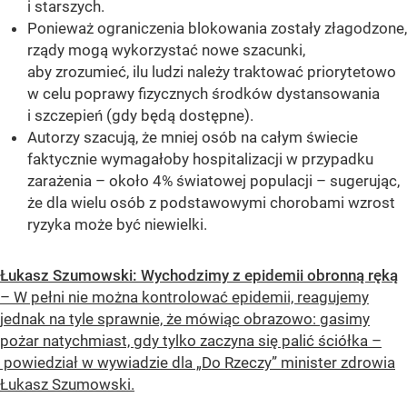
i starszych.
Ponieważ ograniczenia blokowania zostały złagodzone,
rządy mogą wykorzystać nowe szacunki,
aby zrozumieć, ilu ludzi należy traktować priorytetowo
w celu poprawy fizycznych środków dystansowania
i szczepień (gdy będą dostępne).
Autorzy szacują, że mniej osób na całym świecie
faktycznie wymagałoby hospitalizacji w przypadku
zarażenia – około 4% światowej populacji – sugerując,
że dla wielu osób z podstawowymi chorobami wzrost
ryzyka może być niewielki.
Łukasz Szumowski: Wychodzimy z epidemii obronną ręką
– W pełni nie można kontrolować epidemii, reagujemy
jednak na tyle sprawnie, że mówiąc obrazowo: gasimy
pożar natychmiast, gdy tylko zaczyna się palić ściółka –
powiedział w wywiadzie dla „Do Rzeczy” minister zdrowia
Łukasz Szumowski.