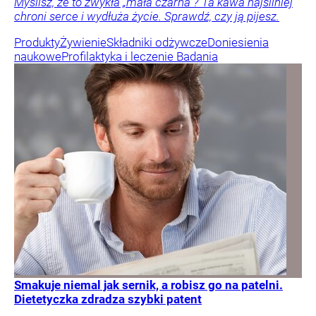
Myślisz, że to zwykła „mała czarna”? Ta kawa najsilniej
chroni serce i wydłuża życie. Sprawdź, czy ją pijesz.
Produkty
Żywienie
Składniki odżywcze
Doniesienia
naukowe
Profilaktyka i leczenie
Badania
Smakuje niemal jak sernik, a robisz go na patelni.
Dietetyczka zdradza szybki patent