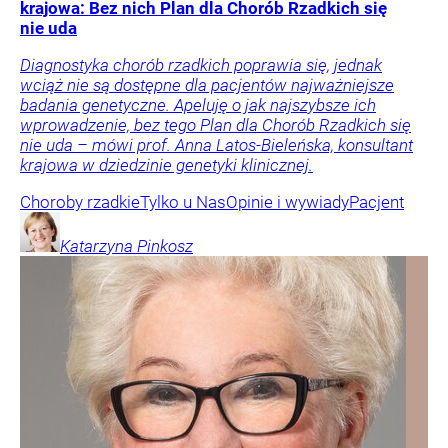
krajowa: Bez nich Plan dla Chorób Rzadkich się
nie uda
Diagnostyka chorób rzadkich poprawia się, jednak
wciąż nie są dostępne dla pacjentów najważniejsze
badania genetyczne. Apeluję o jak najszybsze ich
wprowadzenie, bez tego Plan dla Chorób Rzadkich się
nie uda – mówi prof. Anna Latos-Bieleńska, konsultant
krajowa w dziedzinie genetyki klinicznej.
Choroby rzadkie
Tylko u Nas
Opinie i wywiady
Pacjent
Katarzyna
Pinkosz