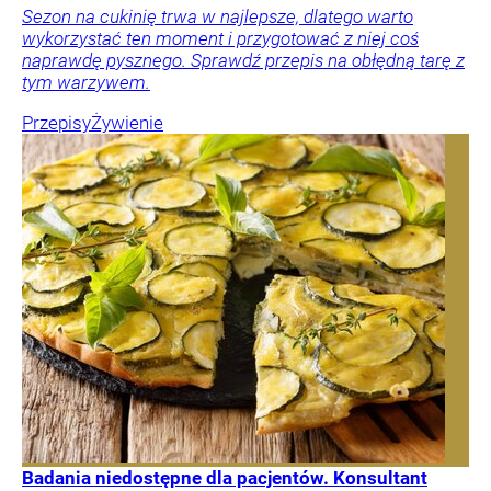
Sezon na cukinię trwa w najlepsze, dlatego warto
wykorzystać ten moment i przygotować z niej coś
naprawdę pysznego. Sprawdź przepis na obłędną tarę z
tym warzywem.
Przepisy
Żywienie
Badania niedostępne dla pacjentów. Konsultant