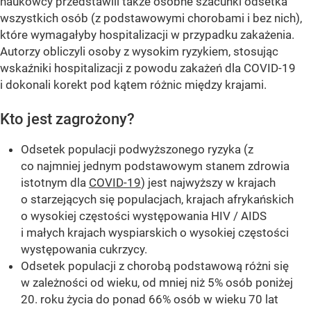
naukowcy przedstawili także osobne szacunki odsetka
wszystkich osób (z podstawowymi chorobami i bez nich),
które wymagałyby hospitalizacji w przypadku zakażenia.
Autorzy obliczyli osoby z wysokim ryzykiem, stosując
wskaźniki hospitalizacji z powodu zakażeń dla COVID-19
i dokonali korekt pod kątem różnic między krajami.
Kto jest zagrożony?
Odsetek populacji podwyższonego ryzyka (z
co najmniej jednym podstawowym stanem zdrowia
istotnym dla
COVID-19
) jest najwyższy w krajach
o starzejących się populacjach, krajach afrykańskich
o wysokiej częstości występowania HIV / AIDS
i małych krajach wyspiarskich o wysokiej częstości
występowania cukrzycy.
Odsetek populacji z chorobą podstawową różni się
w zależności od wieku, od mniej niż 5% osób poniżej
20. roku życia do ponad 66% osób w wieku 70 lat