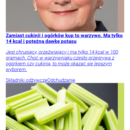
Zamiast cukinii i ogórków kup to warzywo. Ma tylko
14 kcal i potężną dawkę potasu
Jest chrupiący, orzeźwiający i ma tylko 14 kcal w 100
gramach. Choć w warzywniaku często przegrywa z
ogórkiem czy cukinią, to może okazać się lepszym
wyborem.
Składniki odżywcze
Odchudzanie