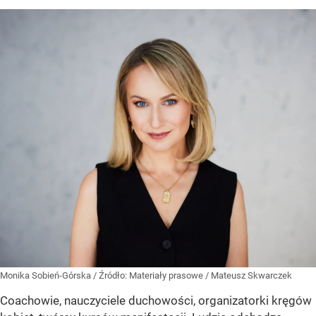
Monika Sobień-Górska
/ Źródło:
Materiały prasowe
/
Mateusz Skwarczek
Coachowie, nauczyciele duchowości, organizatorki kręgów