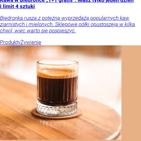
Kawa w Biedronce „1+1 gratis”. Masz tylko jeden dzień
i limit 4 sztuki
Biedronka rusza z potężną wyprzedażą popularnych kaw
ziarnistych i mielonych. Sklepowe półki opustoszeją w kilka
chwil, więc warto się pospieszyć.
Produkty
Żywienie