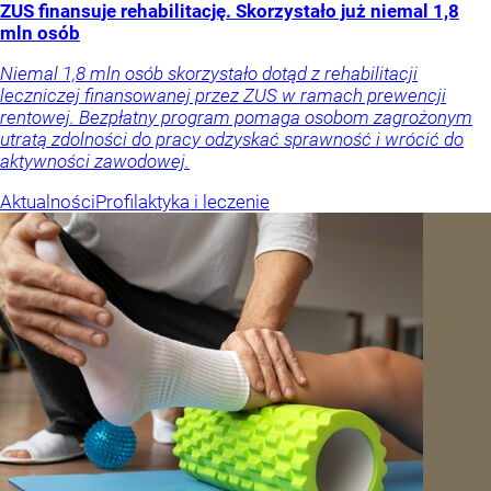
ZUS finansuje rehabilitację. Skorzystało już niemal 1,8
mln osób
Niemal 1,8 mln osób skorzystało dotąd z rehabilitacji
leczniczej finansowanej przez ZUS w ramach prewencji
rentowej. Bezpłatny program pomaga osobom zagrożonym
utratą zdolności do pracy odzyskać sprawność i wrócić do
aktywności zawodowej.
Aktualności
Profilaktyka i leczenie