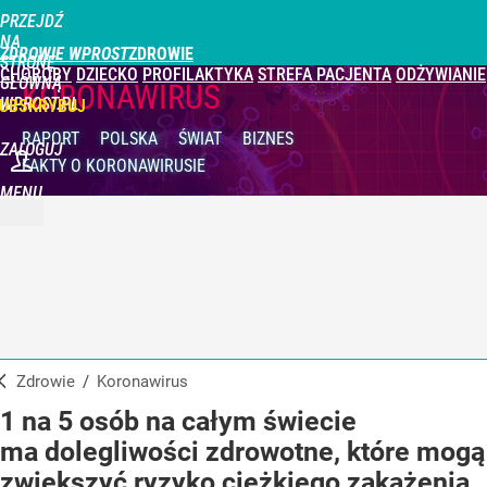
PRZEJDŹ
NA
ZDROWIE WPROST
STRONĘ
CHOROBY
DZIECKO
PROFILAKTYKA
STREFA PACJENTA
ODŻYWIANIE
GŁÓWNĄ
KORONAWIRUS
WPROST.PL
UBSKRYBUJ
RAPORT
POLSKA
ŚWIAT
BIZNES
ZALOGUJ
FAKTY
O KORONAWIRUSIE
MENU
Zdrowie
/
Koronawirus
1 na 5 osób na całym świecie
ma dolegliwości zdrowotne, które mogą
zwiększyć ryzyko ciężkiego zakażenia