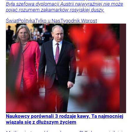
Była szefowa dyplomacji Austrii najwyraźniej nie może
pojąć rozumem zakamarków rosyjskiej duszy.
Świat
Polityka
Tylko u Nas
Tygodnik Wprost
Naukowcy porównali 3 rodzaje kawy. Ta najmocniej
wiązała się z dłuższym życiem