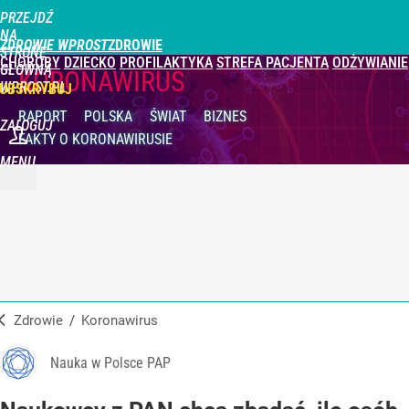
PRZEJDŹ
NA
ZDROWIE WPROST
STRONĘ
CHOROBY
DZIECKO
PROFILAKTYKA
STREFA PACJENTA
ODŻYWIANIE
GŁÓWNĄ
KORONAWIRUS
WPROST.PL
UBSKRYBUJ
RAPORT
POLSKA
ŚWIAT
BIZNES
ZALOGUJ
FAKTY
O KORONAWIRUSIE
MENU
Zdrowie
/
Koronawirus
Nauka w Polsce PAP