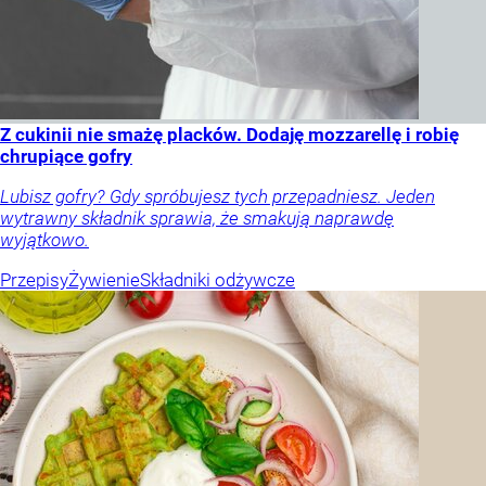
Z cukinii nie smażę placków. Dodaję mozzarellę i robię
chrupiące gofry
Lubisz gofry? Gdy spróbujesz tych przepadniesz. Jeden
wytrawny składnik sprawia, że smakują naprawdę
wyjątkowo.
Przepisy
Żywienie
Składniki odżywcze