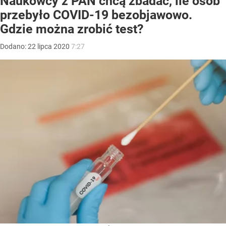
Naukowcy z PAN chcą zbadać, ile osób
przebyło COVID-19 bezobjawowo.
Gdzie można zrobić test?
Dodano:
22
lipca
2020
7:27