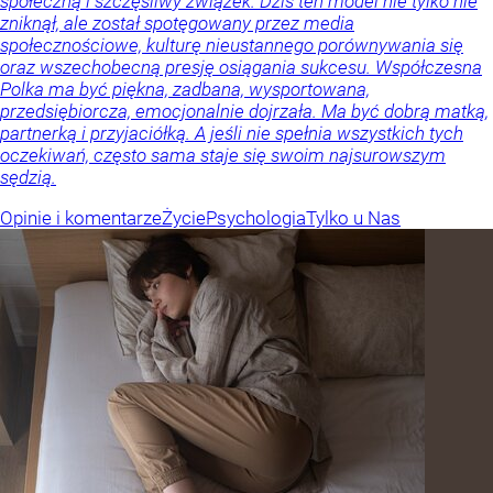
społeczną i szczęśliwy związek. Dziś ten model nie tylko nie
zniknął, ale został spotęgowany przez media
społecznościowe, kulturę nieustannego porównywania się
oraz wszechobecną presję osiągania sukcesu. Współczesna
Polka ma być piękna, zadbana, wysportowana,
przedsiębiorcza, emocjonalnie dojrzała. Ma być dobrą matką,
partnerką i przyjaciółką. A jeśli nie spełnia wszystkich tych
oczekiwań, często sama staje się swoim najsurowszym
sędzią.
Opinie i komentarze
Życie
Psychologia
Tylko u Nas