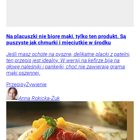
Na placuszki nie biorę mąki, tylko ten produkt. Są
puszyste jak chmurki i mięciutkie w środku
Jeśli masz ochotę na pyszne, delikatne placki z patelni,
ten przepis jest idealny. W wersji na kefirze biją na
głowę naleśniki i pankejki, choć nie zawierają grama
mąki pszennej.
Przepisy
Żywienie
Anna
Rokicka-Żuk