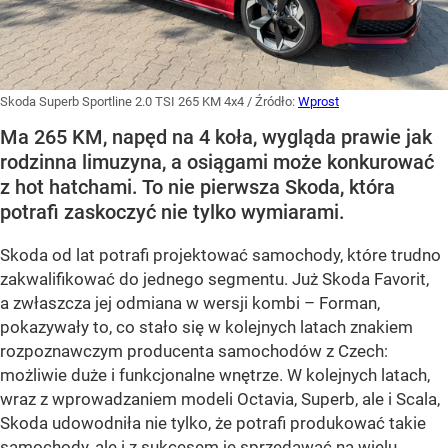
Skoda Superb Sportline 2.0 TSI 265 KM 4x4
/ Źródło:
Wprost
Ma 265 KM, napęd na 4 koła, wygląda prawie jak
rodzinna limuzyna, a osiągami może konkurować
z hot hatchami. To nie pierwsza Skoda, która
potrafi zaskoczyć nie tylko wymiarami.
Skoda od lat potrafi projektować samochody, które trudno
zakwalifikować do jednego segmentu. Już Skoda Favorit,
a zwłaszcza jej odmiana w wersji kombi – Forman,
pokazywały to, co stało się w kolejnych latach znakiem
rozpoznawczym producenta samochodów z Czech:
możliwie duże i funkcjonalne wnętrze. W kolejnych latach,
wraz z wprowadzaniem modeli Octavia, Superb, ale i Scala,
Skoda udowodniła nie tylko, że potrafi produkować takie
samochody, ale i z sukcesem je sprzedawać na wielu