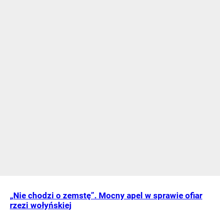
„Nie chodzi o zemstę”. Mocny apel w sprawie ofiar
rzezi wołyńskiej