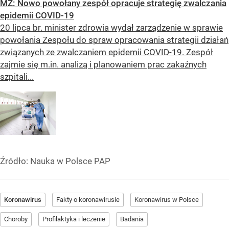
MZ: Nowo powołany zespół opracuje strategię zwalczania
epidemii COVID-19
20 lipca br. minister zdrowia wydał zarządzenie w sprawie
powołania Zespołu do spraw opracowania strategii działań
związanych ze zwalczaniem epidemii COVID-19. Zespół
zajmie się m.in. analizą i planowaniem prac zakaźnych
szpitali...
Źródło:
Nauka w Polsce PAP
Koronawirus
Fakty o koronawirusie
Koronawirus w Polsce
Choroby
Profilaktyka i leczenie
Badania