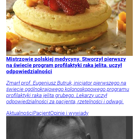
Mistrzowie polskiej medycyny. Stworzył pierwszy
na świecie program profilaktyki raka jelita, uczył
odpowiedzialności
Zmarł prof. Eugeniusz Butruk, inicjator pierwszego na
świecie ogólnokrajowego kolonoskopowego programu
profilaktyki raka jelita grubego. Lekarzy uczył
odpowiedzialności za pacjenta, rzetelności i odwagi.
Aktualności
Pacjent
Opinie i wywiady