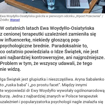
Ewa Woydyłło-Osiatyńska gościła w pierwszym odcinku „Wpost Przeciwnie”
/
Źródło:
Wprost
W ostatnich latach Ewa Woydyłło-Osiatyńska
z cenionej terapeutki uzależnień zamieniła się
w influencerkę, niekiedy głoszącą pop-
psychologiczne brednie. Paradoksalnie to,
co ostatnio powiedziała o Idze Świątek, nie jest
ani najbardziej kontrowersyjne, ani najgroźniejsze.
Problem w tym, że wszyscy udawali, że tego
nie widzą.
Iga Świątek jest głupiutka i nieszczęśliwa. Aryna Sabalenko
to „ruska baba” i „po prostu facet”. Między innymi
te wypowiedzi dr Ewy Woydyłło wywołały ogólnonarodową
burzę. Jedna z najbardziej znanych w Polsce terapeutek
uzależnień i popularyzatorka psychologii nagle znalazła się