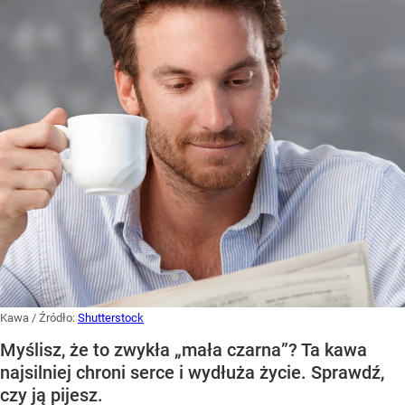
Kawa
/ Źródło:
Shutterstock
Myślisz, że to zwykła „mała czarna”? Ta kawa
najsilniej chroni serce i wydłuża życie. Sprawdź,
czy ją pijesz.