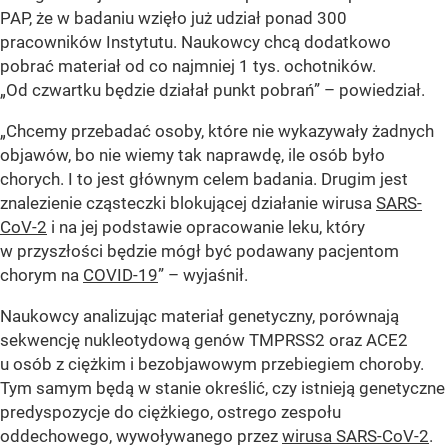
PAP, że w badaniu wzięło już udział ponad 300
pracowników Instytutu. Naukowcy chcą dodatkowo
pobrać materiał od co najmniej 1 tys. ochotników.
„Od czwartku będzie działał punkt pobrań” – powiedział.
„Chcemy przebadać osoby, które nie wykazywały żadnych
objawów, bo nie wiemy tak naprawdę, ile osób było
chorych. I to jest głównym celem badania. Drugim jest
znalezienie cząsteczki blokującej działanie wirusa
SARS-
CoV-2
i na jej podstawie opracowanie leku, który
w przyszłości będzie mógł być podawany pacjentom
chorym na
COVID-19
” – wyjaśnił.
Naukowcy analizując materiał genetyczny, porównają
sekwencję nukleotydową genów TMPRSS2 oraz ACE2
u osób z ciężkim i bezobjawowym przebiegiem choroby.
Tym samym będą w stanie określić, czy istnieją genetyczne
predyspozycje do ciężkiego, ostrego zespołu
oddechowego, wywoływanego przez
wirusa SARS-CoV-2
.