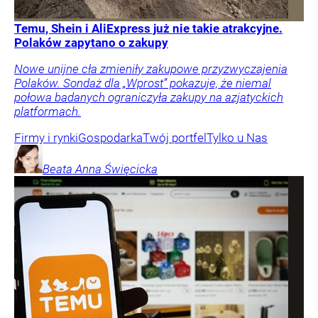
Temu, Shein i AliExpress już nie takie atrakcyjne.
Polaków zapytano o zakupy
Nowe unijne cła zmieniły zakupowe przyzwyczajenia
Polaków. Sondaż dla „Wprost” pokazuje, że niemal
połowa badanych ograniczyła zakupy na azjatyckich
platformach.
Firmy i rynki
Gospodarka
Twój portfel
Tylko u Nas
Beata Anna
Święcicka