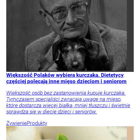
Większość Polaków wybiera kurczaka. Dietetycy
częściej polecają inne mięso dzieciom i seniorom
Większość osób bez zastanowienia kupuje kurczaka.
Tymczasem specjaliści zwracają uwagę na mięso,
które dostarcza więcej białka, mniej tłuszczu i świetnie
sprawdza się w diecie dzieci i seniorów.
Żywienie
Produkty