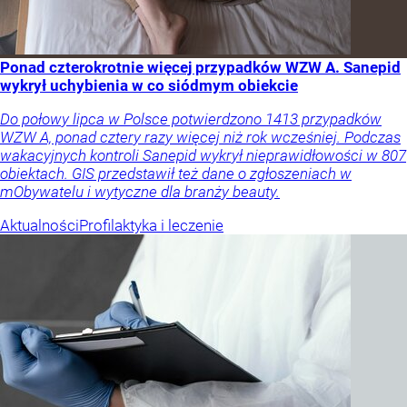
Ponad czterokrotnie więcej przypadków WZW A. Sanepid
wykrył uchybienia w co siódmym obiekcie
Do połowy lipca w Polsce potwierdzono 1413 przypadków
WZW A, ponad cztery razy więcej niż rok wcześniej. Podczas
wakacyjnych kontroli Sanepid wykrył nieprawidłowości w 807
obiektach. GIS przedstawił też dane o zgłoszeniach w
mObywatelu i wytyczne dla branży beauty.
Aktualności
Profilaktyka i leczenie