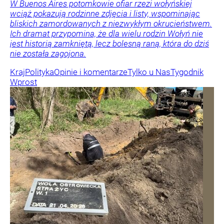
W Buenos Aires potomkowie ofiar rzezi wołyńskiej
wciąż pokazują rodzinne zdjęcia i listy, wspominając
bliskich zamordowanych z niezwykłym okrucieństwem.
Ich dramat przypomina, że dla wielu rodzin Wołyń nie
jest historią zamkniętą, lecz bolesną raną, która do dziś
nie została zagojona.
Kraj
Polityka
Opinie i komentarze
Tylko u Nas
Tygodnik
Wprost