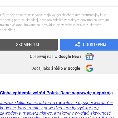
Informacje zawarte w serwisie mają wyłącznie charakter informacyjny i nie
stanowią porady lekarskiej, a stosowanie ich w praktyce powinno za każdym
razem być konsultowane na indywidualnej wizycie lekarskiej z lekarzem
specjalistą.
SKOMENTUJ
UDOSTĘPNIJ
Obserwuj nas
w
Google News
Dodaj jako
źródło w Google
Cicha epidemia wśród Polek. Dane naprawdę niepokoją
Jeszcze kilkanaście lat temu mówiło się o „superwoman” –
kobiecie, która miała z powodzeniem łączyć karierę
zawodową, macierzyństwo, atrakcyjny wygląd, aktywność