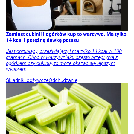
Zamiast cukinii i ogórków kup to warzywo. Ma tylko
14 kcal i potężną dawkę potasu
Jest chrupiący, orzeźwiający i ma tylko 14 kcal w 100
gramach. Choć w warzywniaku często przegrywa z
ogórkiem czy cukinią, to może okazać się lepszym
wyborem.
Składniki odżywcze
Odchudzanie