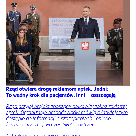
Rząd otwiera drogę reklamom aptek. Jedni:
To ważny krok dla pacjentów. Inni – ostrzegają
Rząd przyjął projekt znoszący całkowity zakaz reklamy
aptek. Organizacje pracodawców mówią o łatwiejszym
dostępie do informacji o szczepieniach i opiece
farmaceutycznej. Prezes NRA – ostrzega.
Aktualności
Innowacje i farmacja