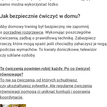
samo można wykorzystać łóżko.
Jak bezpiecznie ćwiczyć w domu?
Aby domowy trening był bezpieczny, nie zapomnij
o
porządnej rozgrzewce
. Wykonując poszczególne
ćwiczenia, zadbaj o prawidłową technikę. Zabezpiecz
rzeczy, które mogą spaść jeśli chociażby zahaczysz je nogą
podczas wymachów. To kwiaty doniczkowe, telewizor
czy szklane ozdoby.
Te ćwiczenia powinien robić każdy. Po co ćwiczyć
równowagę?
To nie są ćwiczenia, od których schudniesz,
czy ukształtujesz sylwetkę. Ale regularne ćwiczenia
równowagi pomogą ci uniknąć kontuzji i poprawią
koordynację.