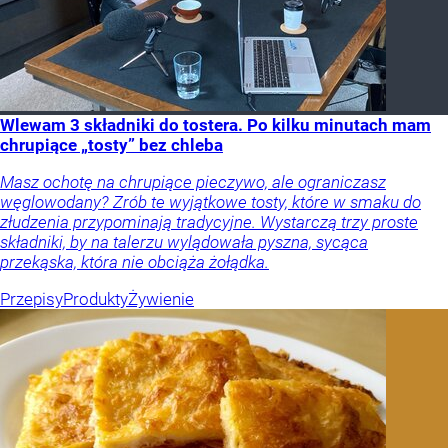
Wlewam 3 składniki do tostera. Po kilku minutach mam
chrupiące „tosty” bez chleba
Masz ochotę na chrupiące pieczywo, ale ograniczasz
węglowodany? Zrób te wyjątkowe tosty, które w smaku do
złudzenia przypominają tradycyjne. Wystarczą trzy proste
składniki, by na talerzu wylądowała pyszna, sycąca
przekąska, która nie obciąża żołądka.
Przepisy
Produkty
Żywienie