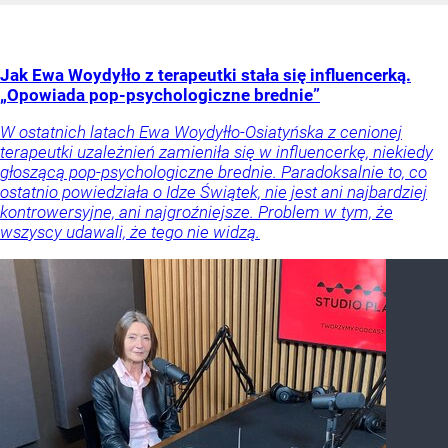
Jak Ewa Woydyłło z terapeutki stała się influencerką.
„Opowiada pop-psychologiczne brednie”
W ostatnich latach Ewa Woydyłło-Osiatyńska z cenionej
terapeutki uzależnień zamieniła się w influencerkę, niekiedy
głoszącą pop-psychologiczne brednie. Paradoksalnie to, co
ostatnio powiedziała o Idze Świątek, nie jest ani najbardziej
kontrowersyjne, ani najgroźniejsze. Problem w tym, że
wszyscy udawali, że tego nie widzą.