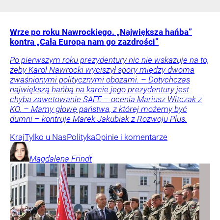
Wrze po roku Nawrockiego. „Największa hańba”
kontra „Cała Europa nam go zazdrości”
Po pierwszym roku prezydentury nic nie wskazuje na to,
żeby Karol Nawrocki wyciszył spory między dwoma
zwaśnionymi politycznymi obozami. – Dotychczas
największą hańbą na karcie jego prezydentury jest
chyba zawetowanie SAFE – ocenia Mariusz Witczak z
KO. – Mamy głowę państwa, z której możemy być
dumni – kontruje Marek Jakubiak z Rozwoju Plus.
Kraj
Tylko u Nas
Polityka
Opinie i komentarze
Magdalena
Frindt