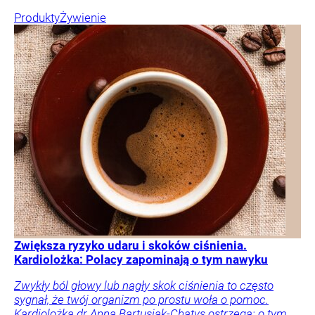
Produkty
Żywienie
Zwiększa ryzyko udaru i skoków ciśnienia.
Kardiolożka: Polacy zapominają o tym nawyku
Zwykły ból głowy lub nagły skok ciśnienia to często
sygnał, że twój organizm po prostu woła o pomoc.
Kardiolożka dr Anna Bartusiak-Chatys ostrzega: o tym