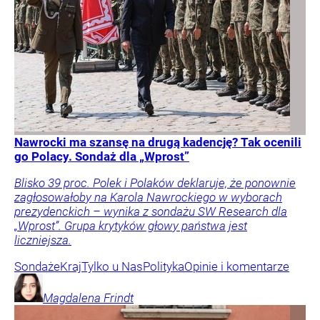
Nawrocki ma szansę na drugą kadencję? Tak ocenili
go Polacy. Sondaż dla „Wprost”
Blisko 39 proc. Polek i Polaków deklaruje, że ponownie
zagłosowałoby na Karola Nawrockiego w wyborach
prezydenckich – wynika z sondażu SW Research dla
„Wprost”. Grupa krytyków głowy państwa jest
liczniejsza.
Sondaże
Kraj
Tylko u Nas
Polityka
Opinie i komentarze
Magdalena
Frindt