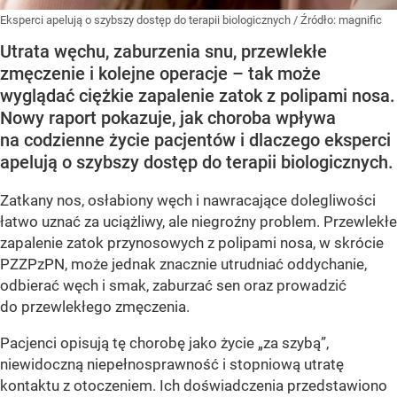
Eksperci apelują o szybszy dostęp do terapii biologicznych
/ Źródło:
magnific
Utrata węchu, zaburzenia snu, przewlekłe
zmęczenie i kolejne operacje – tak może
wyglądać ciężkie zapalenie zatok z polipami nosa.
Nowy raport pokazuje, jak choroba wpływa
na codzienne życie pacjentów i dlaczego eksperci
apelują o szybszy dostęp do terapii biologicznych.
Zatkany nos, osłabiony węch i nawracające dolegliwości
łatwo uznać za uciążliwy, ale niegroźny problem. Przewlekłe
zapalenie zatok przynosowych z polipami nosa, w skrócie
PZZPzPN, może jednak znacznie utrudniać oddychanie,
odbierać węch i smak, zaburzać sen oraz prowadzić
do przewlekłego zmęczenia.
Pacjenci opisują tę chorobę jako życie „za szybą”,
niewidoczną niepełnosprawność i stopniową utratę
kontaktu z otoczeniem. Ich doświadczenia przedstawiono