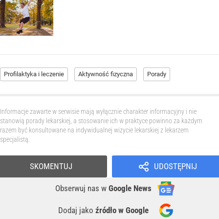
Profilaktyka i leczenie
Aktywność fizyczna
Porady
Informacje zawarte w serwisie mają wyłącznie charakter informacyjny i nie
stanowią porady lekarskiej, a stosowanie ich w praktyce powinno za każdym
razem być konsultowane na indywidualnej wizycie lekarskiej z lekarzem
specjalistą.
SKOMENTUJ
UDOSTĘPNIJ
Obserwuj nas
w
Google News
Dodaj jako
źródło w Google